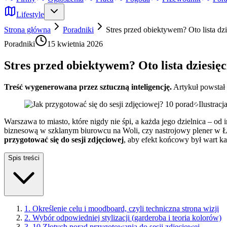
Lifestyle
Strona główna
Poradniki
Stres przed obiektywem? Oto lista dzi
Poradniki
15 kwietnia 2026
Stres przed obiektywem? Oto lista dziesięc
Treść wygenerowana przez sztuczną inteligencję.
Artykuł powstał
Ilustrac
Warszawa to miasto, które nigdy nie śpi, a każda jego dzielnica – od i
biznesową w szklanym biurowcu na Woli, czy nastrojowy plener w Ła
przygotować się do sesji zdjęciowej
, aby efekt końcowy był wart 
Spis treści
1. Określenie celu i moodboard, czyli techniczna strona wizji
2. Wybór odpowiedniej stylizacji (garderoba i teoria kolorów)
3. 10 Złotych porad przygotowania do sesji zdjęciowej