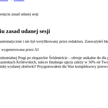
esięciu zasad udanej sesji
iu zasad udanej sesji
 automatycznie i nie był weryfikowany przez redaktora. Zauważyłeś bł
ja wygenerowana przez AI
ndustrialnej Pragi po eleganckie Śródmieście – oferuje unikalne tło dla p
zienkach Królewskich, sukces finalnego ujęcia zależy w 50% od Twoje
każdej wydanej złotówki? Przygotowałem dla Was kompleksowy przew