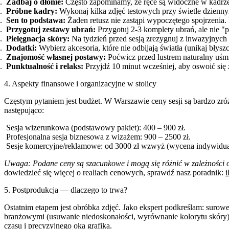
Zadbaj o dłonie:
Często zapominamy, że ręce są widoczne w kadrze
Próbne kadry:
Wykonaj kilka zdjęć testowych przy świetle dziennym
Sen to podstawa:
Żaden retusz nie zastąpi wypoczętego spojrzenia.
Przygotuj zestawy ubrań:
Przygotuj 2-3 komplety ubrań, ale nie "p
Pielęgnacja skóry:
Na tydzień przed sesją zrezygnuj z inwazyjnych
Dodatki:
Wybierz akcesoria, które nie odbijają światła (unikaj błyszc
Znajomość własnej postawy:
Poćwicz przed lustrem naturalny uśmie
Punktualność i relaks:
Przyjdź 10 minut wcześniej, aby oswoić się z
4. Aspekty finansowe i organizacyjne w stolicy
Częstym pytaniem jest budżet. W Warszawie ceny sesji są bardzo zróż
następująco:
Sesja wizerunkowa (podstawowy pakiet): 400 – 900 zł.
Profesjonalna sesja biznesowa z wizażem: 900 – 2500 zł.
Sesje komercyjne/reklamowe: od 3000 zł wzwyż (wycena indywidua
Uwaga: Podane ceny są szacunkowe i mogą się różnić w zależności od
dowiedzieć się więcej o realiach cenowych, sprawdź nasz poradnik:
i
5. Postprodukcja — dlaczego to trwa?
Ostatnim etapem jest obróbka zdjęć. Jako ekspert podkreślam: surowe
branżowymi (usuwanie niedoskonałości, wyrównanie kolorytu skóry)
czasu i precyzyjnego oka grafika.