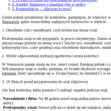
4. Aspekty finansowe i organizacyjne w stolicy
5. Postprodukcja — dlaczego to trwa?
Zanim jednak przejdziemy do konkretów, pamiętajcie, że właściwy wyb
Warszawie
, gdzie zestawiliśmy najlepszych fachowców w mieście.
1. Określenie celu i moodboard, czyli techniczna strona wizji
Profesjonalna sesja to nie przypadek, to proces inżynieryjny. Zanim
artystycznego portretu na stronę www? Stwórz tzw.
moodboard
, czy
kolorystykę (tzw.
color grading
) oraz oświetlenie (kierunkowe, miękk
2. Wybór odpowiedniej stylizacji (garderoba i teoria kolorów)
W Warszawie panuje moda na tzw.
smart casual
. Pamiętaj jednak o 
Jeśli planujesz sesję w studio, pamiętaj, że światło błyskowe wyci
fotografa
, który specjalizuje się w Twojej branży, by doradził Ci w k
3. 10 Złotych porad przygotowania do sesji zdjęciowej
Oto lista kontrolna, która pomoże Ci uniknąć wpadek podczas sesji:
Nawodnienie i dieta:
Na 48 godzin przed sesją unikaj potraw mocno 
skóry).
Profesjonalny wizaż:
Nawet jeśli na co dzień się nie malujesz, maki