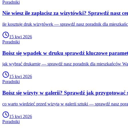
Poradniki
Nie wiesz ile zapłacisz za wizytówki? Sprawdź nasz c
ile kosztuje druk wizytówek — sprawdź nasz poradnik dla mieszkańc
15 kwi 2026
Poradniki
Boisz się wpadek w druku sprawdź kluczowe parame
jak wybrać drukarnię — sprawdź nasz poradnik dla mieszkańców War
15 kwi 2026
Poradniki
Boisz się wizyty w galerii? Sprawdź jak przygotować s
co warto wiedzieć przed wizytą w galerii sztuki — sprawdź nasz por
15 kwi 2026
Poradniki