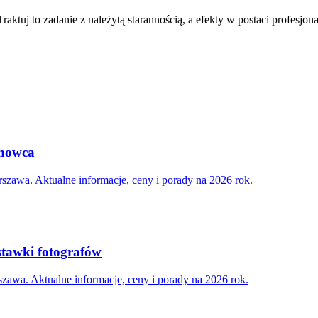
ktuj to zadanie z należytą starannością, a efekty w postaci profesjona
achowca
zawa. Aktualne informacje, ceny i porady na 2026 rok.
stawki fotografów
zawa. Aktualne informacje, ceny i porady na 2026 rok.