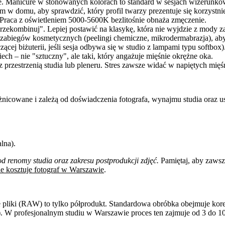
. Manicure w stonowanych kolorach to standard w sesjach wizerunko
 w domu, aby sprawdzić, który profil twarzy prezentuje się korzystnie
 Praca z oświetleniem 5000-5600K bezlitośnie obnaża zmęczenie.
rzekombinuj". Lepiej postawić na klasykę, która nie wyjdzie z mody za
 zabiegów kosmetycznych (peelingi chemiczne, mikrodermabrazja), ab
zącej biżuterii, jeśli sesja odbywa się w studio z lampami typu softbox)
ch – nie "sztuczny", ale taki, który angażuje mięśnie okrężne oka.
 przestrzenią studia lub pleneru. Stres zawsze widać w napiętych mięś
nicowane i zależą od doświadczenia fotografa, wynajmu studia oraz us
lna).
 renomy studia oraz zakresu postprodukcji zdjęć.
Pamiętaj, aby zawsze
le kosztuje fotograf w Warszawie
.
 pliki (RAW) to tylko półprodukt. Standardowa obróbka obejmuje korekc
. W profesjonalnym studiu w Warszawie proces ten zajmuje od 3 do 