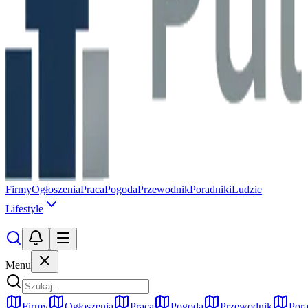
Firmy
Ogłoszenia
Praca
Pogoda
Przewodnik
Poradniki
Ludzie
Lifestyle
Menu
Firmy
Ogłoszenia
Praca
Pogoda
Przewodnik
Pora