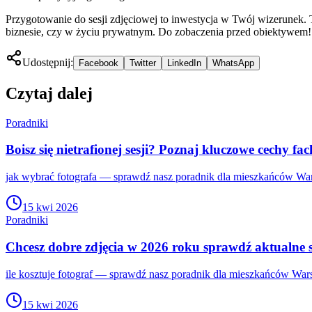
Przygotowanie do sesji zdjęciowej to inwestycja w Twój wizerunek. Tra
biznesie, czy w życiu prywatnym. Do zobaczenia przed obiektywem!
Udostępnij:
Facebook
Twitter
LinkedIn
WhatsApp
Czytaj dalej
Poradniki
Boisz się nietrafionej sesji? Poznaj kluczowe cechy f
jak wybrać fotografa — sprawdź nasz poradnik dla mieszkańców Wars
15 kwi 2026
Poradniki
Chcesz dobre zdjęcia w 2026 roku sprawdź aktualne 
ile kosztuje fotograf — sprawdź nasz poradnik dla mieszkańców Wars
15 kwi 2026