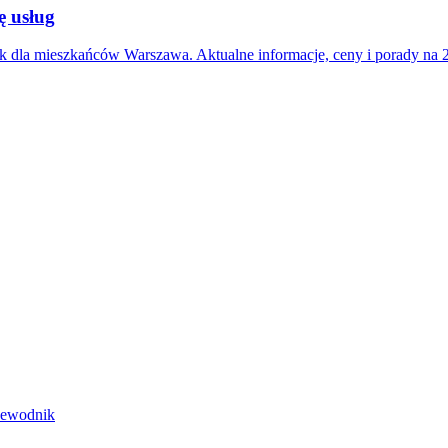
ę usług
k dla mieszkańców Warszawa. Aktualne informacje, ceny i porady na 
rzewodnik