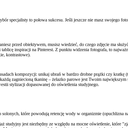
ór specjalisty to połowa sukcesu. Jeśli jeszcze nie masz swojego foto
 staniesz przed obiektywem, musisz wiedzieć, do czego zdjęcie ma słu
li tablicę inspiracji na Pinterest. Z punktu widzenia fotografa, to naj
ie, kontrastowe).
zasadach kompozycji: unikaj ubrań w bardzo drobne prążki czy kratkę (t
ąga każdą zagniecioną tkaninę – żelazko parowe jest Twoim największ
westii stylizacji dopasowanej do oświetlenia studyjnego.
solonych, które powodują retencję wody w organizmie (opuchlizna na t
jaż studyjny jest niezbędny ze względu na mocne oświetlenie, które "zj