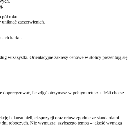
wych.
j.
 pół roku.
y uniknąć zaczerwienień.
.
niach karku.
ług wizażystki. Orientacyjne zakresy cenowe w stolicy prezentują się
 doprecyzować, ile zdjęć otrzymasz w pełnym retuszu. Jeśli chcesz
ję balansu bieli, ekspozycji oraz retusz zgodnie ze standardami
10 dni roboczych. Nie wymuszaj szybszego tempa – jakość wymaga