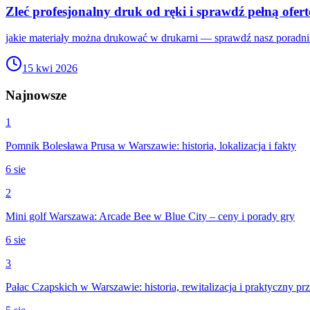
Zleć profesjonalny druk od ręki i sprawdź pełną ofert
jakie materiały można drukować w drukarni — sprawdź nasz poradni
15 kwi 2026
Najnowsze
1
Pomnik Bolesława Prusa w Warszawie: historia, lokalizacja i fakty
6 sie
2
Mini golf Warszawa: Arcade Bee w Blue City – ceny i porady gry
6 sie
3
Pałac Czapskich w Warszawie: historia, rewitalizacja i praktyczny p