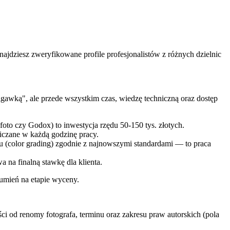
znajdziesz zweryfikowane profile profesjonalistów z różnych dzielnic
igawką", ale przede wszystkim czas, wiedzę techniczną oraz dostęp
foto czy Godox) to inwestycja rzędu 50-150 tys. złotych.
wliczane w każdą godzinę pracy.
ru (color grading) zgodnie z najnowszymi standardami — to praca
na finalną stawkę dla klienta.
zumień na etapie wyceny.
i od renomy fotografa, terminu oraz zakresu praw autorskich (pola