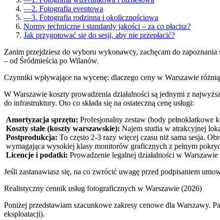
—
2. Fotografia eventowa
—
3. Fotografia rodzinna i okolicznościowa
Normy techniczne i standardy jakości – za co płacisz?
Jak przygotować się do sesji, aby nie przepłacić?
Zanim przejdziesz do wyboru wykonawcy, zachęcam do zapoznania 
– od Śródmieścia po Wilanów.
Czynniki wpływające na wycenę: dlaczego ceny w Warszawie różnią s
W Warszawie koszty prowadzenia działalności są jednymi z najwyższyc
do infrastruktury. Oto co składa się na ostateczną cenę usługi:
Amortyzacja sprzętu:
Profesjonalny zestaw (body pełnoklatkowe kla
Koszty stałe (koszty warszawskie):
Najem studia w atrakcyjnej loka
Postprodukcja:
To często 2-3 razy więcej czasu niż sama sesja. Ob
wymagająca wysokiej klasy monitorów graficznych z pełnym pokry
Licencje i podatki:
Prowadzenie legalnej działalności w Warszawie
Jeśli zastanawiasz się, na co zwrócić uwagę przed podpisaniem umo
Realistyczny cennik usług fotograficznych w Warszawie (2026)
Poniżej przedstawiam szacunkowe zakresy cenowe dla Warszawy. Pamię
eksploatacji).