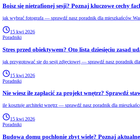
Boisz się nietrafionej sesji? Poznaj kluczowe cechy f
jak wybrać fotografa — sprawdź nasz poradnik dla mieszkańców Wars
15 kwi 2026
Poradniki
Stres przed obiektywem? Oto lista dziesięciu zasad uda
jak przygotować się do sesji zdjęciowej — sprawdź nasz poradnik d
15 kwi 2026
Poradniki
Nie wiesz ile zapłacić za projekt wnętrz? Sprawdź st
ile kosztuje architekt wnętrz — sprawdź nasz poradnik dla mieszkań
15 kwi 2026
Poradniki
Budowa domu pochłonie zbyt wiele? Poznaj aktualne