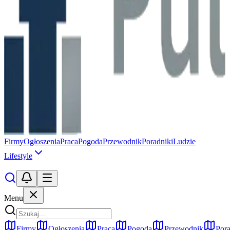
Firmy
Ogłoszenia
Praca
Pogoda
Przewodnik
Poradniki
Ludzie
Lifestyle
Menu
Firmy
Ogłoszenia
Praca
Pogoda
Przewodnik
Pora