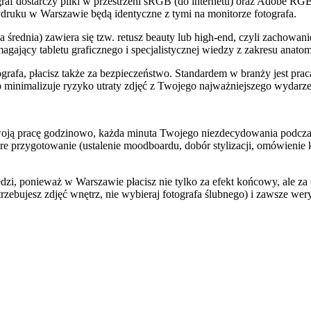
graf dostarczy pliki w przestrzeni sRGB (do internetu) oraz Adobe 
ydruku w Warszawie będą identyczne z tymi na monitorze fotografa.
rednia) zawiera się tzw. retusz beauty lub high-end, czyli zachowani
gający tabletu graficznego i specjalistycznej wiedzy z zakresu anatom
grafa, płacisz także za bezpieczeństwo. Standardem w branży jest pra
minimalizuje ryzyko utraty zdjęć z Twojego najważniejszego wydarze
 swoją pracę godzinowo, każda minuta Twojego niezdecydowania podczas
re przygotowanie (ustalenie moodboardu, dobór stylizacji, omówienie 
dzi, ponieważ w Warszawie płacisz nie tylko za efekt końcowy, ale za 
trzebujesz zdjęć wnętrz, nie wybieraj fotografa ślubnego) i zawsze weryf