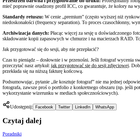
Przestrzeń barwna i przygotowanie do druku:
Profesjonalny foto
mieć poprawnie osadzony profil ICC, co gwarantuje, że kolory na w
Standardy retuszu:
W cenie „premium” (często wyższej niż rynkowa ś
niedoskonałości (frequency separation). To proces czasochłonny, wyma
Archiwizacja danych:
Płacąc więcej za sesję u doświadczonego foto
składowanie kopii zapasowych w chmurze i na macierzach RAID. To 
Jak przygotować się do sesji, aby nie przepłacić?
Czas to pieniądz – dosłownie i w przenośni. Jeśli fotograf wycenia
przeczytać nasz artykuł:
jak przygotować się do sesji zdjęciowej
. Dob
przekłada się na niższą fakturę końcową.
Podsumowując, pytanie „ile kosztuje fotograf” nie ma jednej odpowie
fotografa, zawsze proś o portfolio z konkretnego obszaru (np. jeśli po
wykorzystanie wizerunku w mediach społecznościowych).
Udostępnij:
Facebook
Twitter
LinkedIn
WhatsApp
Czytaj dalej
Poradniki