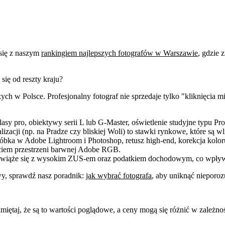
się z naszym
rankingiem najlepszych fotografów w Warszawie
, gdzie 
ię od reszty kraju?
h w Polsce. Profesjonalny fotograf nie sprzedaje tylko "kliknięcia m
sy pro, obiektywy serii L lub G-Master, oświetlenie studyjne typu Pro
lizacji (np. na Pradze czy bliskiej Woli) to stawki rynkowe, które są 
róbka w Adobe Lightroom i Photoshop, retusz high-end, korekcja kolo
ciem przestrzeni barwnej Adobe RGB.
 wiąże się z wysokim ZUS-em oraz podatkiem dochodowym, co wpływa 
wy, sprawdź nasz poradnik:
jak wybrać fotografa
, aby uniknąć nieporo
taj, że są to wartości poglądowe, a ceny mogą się różnić w zależnośc