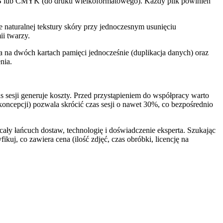
RGB lub CMYK (do druku wielkoformatowego). Każdy plik powinien
e naturalnej tekstury skóry przy jednoczesnym usunięciu
ii twarzy.
ca na dwóch kartach pamięci jednocześnie (duplikacja danych) oraz
nia.
 sesji generuje koszty. Przed przystąpieniem do współpracy warto
koncepcji) pozwala skrócić czas sesji o nawet 30%, co bezpośrednio
cały łańcuch dostaw, technologię i doświadczenie eksperta. Szukając
ikuj, co zawiera cena (ilość zdjęć, czas obróbki, licencję na