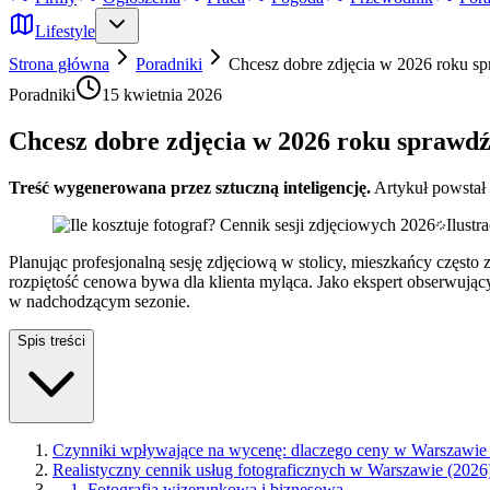
Lifestyle
Strona główna
Poradniki
Chcesz dobre zdjęcia w 2026 roku sp
Poradniki
15 kwietnia 2026
Chcesz dobre zdjęcia w 2026 roku sprawdź
Treść wygenerowana przez sztuczną inteligencję.
Artykuł powstał
Ilust
Planując profesjonalną sesję zdjęciową w stolicy, mieszkańcy często 
rozpiętość cenowa bywa dla klienta myląca. Jako ekspert obserwując
w nadchodzącym sezonie.
Spis treści
Czynniki wpływające na wycenę: dlaczego ceny w Warszawie ró
Realistyczny cennik usług fotograficznych w Warszawie (2026
—
1. Fotografia wizerunkowa i biznesowa