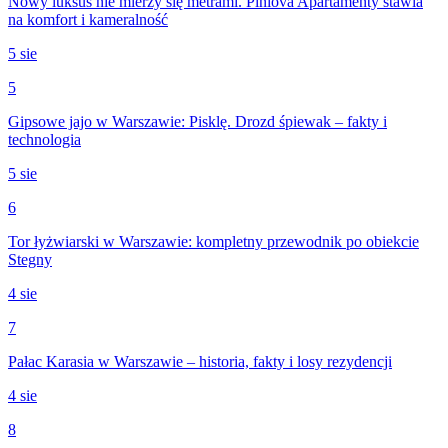
Nowy luksus nie mierzy się metrami. Piniova Apartamenty stawia
na komfort i kameralność
5 sie
5
Gipsowe jajo w Warszawie: Pisklę. Drozd śpiewak – fakty i
technologia
5 sie
6
Tor łyżwiarski w Warszawie: kompletny przewodnik po obiekcie
Stegny
4 sie
7
Pałac Karasia w Warszawie – historia, fakty i losy rezydencji
4 sie
8