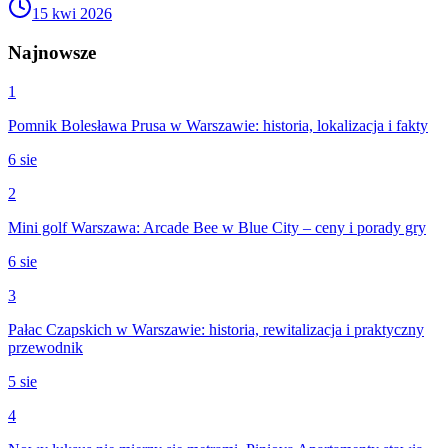
15 kwi 2026
Najnowsze
1
Pomnik Bolesława Prusa w Warszawie: historia, lokalizacja i fakty
6 sie
2
Mini golf Warszawa: Arcade Bee w Blue City – ceny i porady gry
6 sie
3
Pałac Czapskich w Warszawie: historia, rewitalizacja i praktyczny
przewodnik
5 sie
4