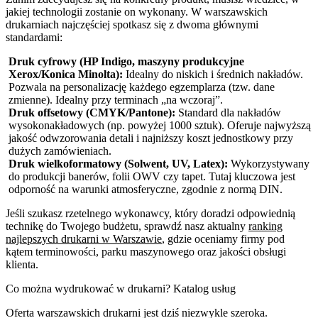
jakiej technologii zostanie on wykonany. W warszawskich
drukarniach najczęściej spotkasz się z dwoma głównymi
standardami:
Druk cyfrowy (HP Indigo, maszyny produkcyjne
Xerox/Konica Minolta):
Idealny do niskich i średnich nakładów.
Pozwala na personalizację każdego egzemplarza (tzw. dane
zmienne). Idealny przy terminach „na wczoraj”.
Druk offsetowy (CMYK/Pantone):
Standard dla nakładów
wysokonakładowych (np. powyżej 1000 sztuk). Oferuje najwyższą
jakość odwzorowania detali i najniższy koszt jednostkowy przy
dużych zamówieniach.
Druk wielkoformatowy (Solwent, UV, Latex):
Wykorzystywany
do produkcji banerów, folii OWV czy tapet. Tutaj kluczowa jest
odporność na warunki atmosferyczne, zgodnie z normą DIN.
Jeśli szukasz rzetelnego wykonawcy, który doradzi odpowiednią
technikę do Twojego budżetu, sprawdź nasz aktualny
ranking
najlepszych drukarni w Warszawie
, gdzie oceniamy firmy pod
kątem terminowości, parku maszynowego oraz jakości obsługi
klienta.
Co można wydrukować w drukarni? Katalog usług
Oferta warszawskich drukarni jest dziś niezwykle szeroka.