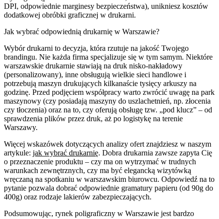
DPI, odpowiednie marginesy bezpieczeństwa), unikniesz kosztów
dodatkowej obróbki graficznej w drukarni.
Jak wybrać odpowiednią drukarnię w Warszawie?
Wybór drukarni to decyzja, która rzutuje na jakość Twojego
brandingu. Nie każda firma specjalizuje się w tym samym. Niektóre
warszawskie drukarnie stawiają na druk nisko-nakładowy
(personalizowany), inne obsługują wielkie sieci handlowe i
potrzebują maszyn drukujących kilkanaście tysięcy arkuszy na
godzinę. Przed podjęciem współpracy warto zwrócić uwagę na park
maszynowy (czy posiadają maszyny do uszlachetnień, np. złocenia
czy tłoczenia) oraz na to, czy oferują obsługę tzw. „pod klucz” – od
sprawdzenia plików przez druk, aż po logistykę na terenie
Warszawy.
Więcej wskazówek dotyczących analizy ofert znajdziesz w naszym
artykule:
jak wybrać drukarnię
. Dobra drukarnia zawsze zapyta Cię
o przeznaczenie produktu – czy ma on wytrzymać w trudnych
warunkach zewnętrznych, czy ma być elegancką wizytówką
wręczaną na spotkaniu w warszawskim biurowcu. Odpowiedź na to
pytanie pozwala dobrać odpowiednie gramatury papieru (od 90g do
400g) oraz rodzaje lakierów zabezpieczających.
Podsumowując, rynek poligraficzny w Warszawie jest bardzo