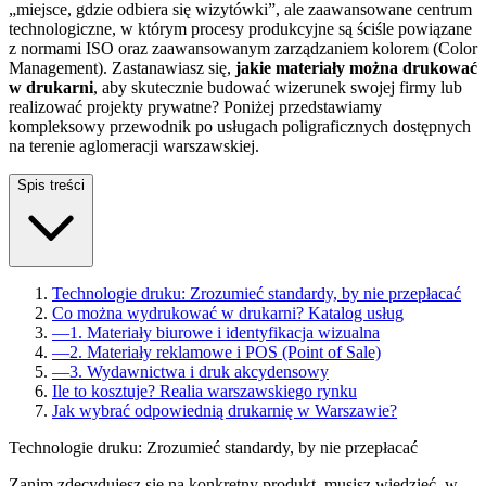
„miejsce, gdzie odbiera się wizytówki”, ale zaawansowane centrum
technologiczne, w którym procesy produkcyjne są ściśle powiązane
z normami ISO oraz zaawansowanym zarządzaniem kolorem (Color
Management). Zastanawiasz się,
jakie materiały można drukować
w drukarni
, aby skutecznie budować wizerunek swojej firmy lub
realizować projekty prywatne? Poniżej przedstawiamy
kompleksowy przewodnik po usługach poligraficznych dostępnych
na terenie aglomeracji warszawskiej.
Spis treści
Technologie druku: Zrozumieć standardy, by nie przepłacać
Co można wydrukować w drukarni? Katalog usług
—
1. Materiały biurowe i identyfikacja wizualna
—
2. Materiały reklamowe i POS (Point of Sale)
—
3. Wydawnictwa i druk akcydensowy
Ile to kosztuje? Realia warszawskiego rynku
Jak wybrać odpowiednią drukarnię w Warszawie?
Technologie druku: Zrozumieć standardy, by nie przepłacać
Zanim zdecydujesz się na konkretny produkt, musisz wiedzieć, w