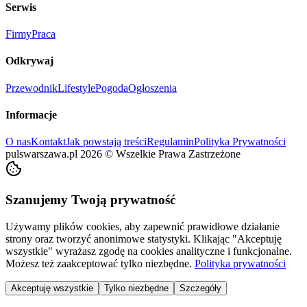
Serwis
Firmy
Praca
Odkrywaj
Przewodnik
Lifestyle
Pogoda
Ogłoszenia
Informacje
O nas
Kontakt
Jak powstają treści
Regulamin
Polityka Prywatności
pulswarszawa.pl
2026
©
Wszelkie Prawa Zastrzeżone
Szanujemy Twoją prywatność
Używamy plików cookies, aby zapewnić prawidłowe działanie
strony oraz tworzyć anonimowe statystyki. Klikając "Akceptuję
wszystkie" wyrażasz zgodę na cookies analityczne i funkcjonalne.
Możesz też zaakceptować tylko niezbędne.
Polityka prywatności
Akceptuję wszystkie
Tylko niezbędne
Szczegóły