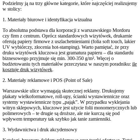
Podzielmy ją na trzy główne kategorie, które najczęściej realizujemy
w stolicy:
1. Materiały biurowe i identyfikacja wizualna
To absolutna podstawa dla korporacji z warszawskiego Mordoru
czy firm z centrum. Oprócz standardowych wizytówek, drukarnie
oferują papiery firmowe z uszlachetnieniami (folia soft touch, lakier
UV wybiórczy, złocenia hot-stamping). Warto pamiętać, że przy
druku wizytówek kluczowa jest gramatura papieru – dla standardu
biznesowego przyjmuje się min. 300-350 g/m². Więcej o
budżetowaniu tych materiałów przeczytasz w naszym poradniku:
ile
kosztuje druk wizytówek
.
2. Materiały reklamowe i POS (Point of Sale)
Warszawskie ulice wymagają skutecznej reklamy. Drukujemy
plakaty wielkoformatowe, roll-upy, ścianki wystawiennicze oraz
systemy wystawiennicze typu „pająk”. W przypadku wyklejania
witryn sklepowych, kluczowe jest użycie folii monomerycznych lub
polimerowych – te drugie są droższe, ale nie kurczą się pod
wpływem temperatury tak szybko jak tanie zamienniki.
3. Wydawnictwa i druk akcydensowy