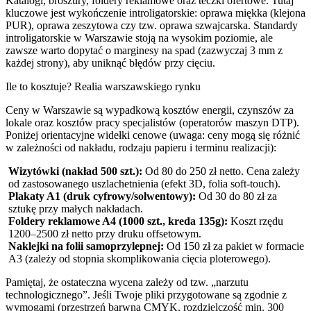
Katalogi, broszury, foldery reklamowe oraz teczki ofertowe. Tutaj
kluczowe jest wykończenie introligatorskie: oprawa miękka (klejona
PUR), oprawa zeszytowa czy tzw. oprawa szwajcarska. Standardy
introligatorskie w Warszawie stoją na wysokim poziomie, ale
zawsze warto dopytać o marginesy na spad (zazwyczaj 3 mm z
każdej strony), aby uniknąć błędów przy cięciu.
Ile to kosztuje? Realia warszawskiego rynku
Ceny w Warszawie są wypadkową kosztów energii, czynszów za
lokale oraz kosztów pracy specjalistów (operatorów maszyn DTP).
Poniżej orientacyjne widełki cenowe (uwaga: ceny mogą się różnić
w zależności od nakładu, rodzaju papieru i terminu realizacji):
Wizytówki (nakład 500 szt.):
Od 80 do 250 zł netto. Cena zależy
od zastosowanego uszlachetnienia (efekt 3D, folia soft-touch).
Plakaty A1 (druk cyfrowy/solwentowy):
Od 30 do 80 zł za
sztukę przy małych nakładach.
Foldery reklamowe A4 (1000 szt., kreda 135g):
Koszt rzędu
1200–2500 zł netto przy druku offsetowym.
Naklejki na folii samoprzylepnej:
Od 150 zł za pakiet w formacie
A3 (zależy od stopnia skomplikowania cięcia ploterowego).
Pamiętaj, że ostateczna wycena zależy od tzw. „narzutu
technologicznego”. Jeśli Twoje pliki przygotowane są zgodnie z
wymogami (przestrzeń barwna CMYK, rozdzielczość min. 300