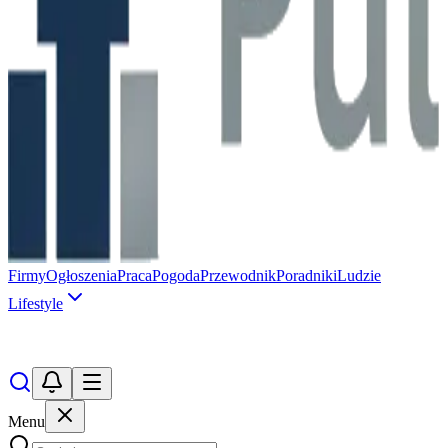
Firmy
Ogłoszenia
Praca
Pogoda
Przewodnik
Poradniki
Ludzie
Lifestyle
Menu