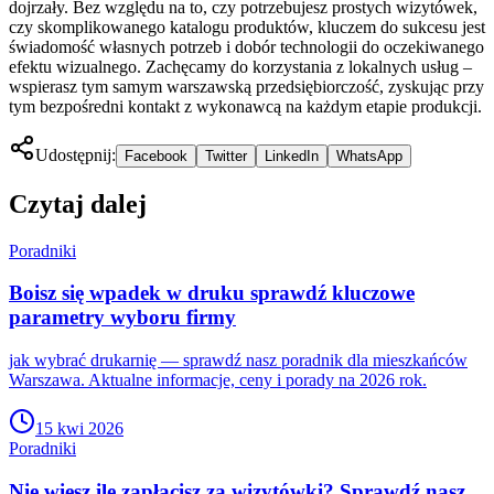
dojrzały. Bez względu na to, czy potrzebujesz prostych wizytówek,
czy skomplikowanego katalogu produktów, kluczem do sukcesu jest
świadomość własnych potrzeb i dobór technologii do oczekiwanego
efektu wizualnego. Zachęcamy do korzystania z lokalnych usług –
wspierasz tym samym warszawską przedsiębiorczość, zyskując przy
tym bezpośredni kontakt z wykonawcą na każdym etapie produkcji.
Udostępnij:
Facebook
Twitter
LinkedIn
WhatsApp
Czytaj dalej
Poradniki
Boisz się wpadek w druku sprawdź kluczowe
parametry wyboru firmy
jak wybrać drukarnię — sprawdź nasz poradnik dla mieszkańców
Warszawa. Aktualne informacje, ceny i porady na 2026 rok.
15 kwi 2026
Poradniki
Nie wiesz ile zapłacisz za wizytówki? Sprawdź nasz