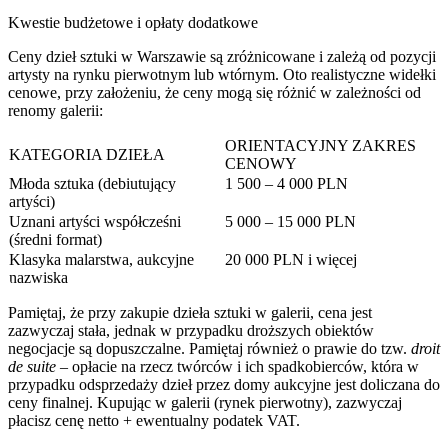
Kwestie budżetowe i opłaty dodatkowe
Ceny dzieł sztuki w Warszawie są zróżnicowane i zależą od pozycji
artysty na rynku pierwotnym lub wtórnym. Oto realistyczne widełki
cenowe, przy założeniu, że ceny mogą się różnić w zależności od
renomy galerii:
ORIENTACYJNY ZAKRES
KATEGORIA DZIEŁA
CENOWY
Młoda sztuka (debiutujący
1 500 – 4 000 PLN
artyści)
Uznani artyści współcześni
5 000 – 15 000 PLN
(średni format)
Klasyka malarstwa, aukcyjne
20 000 PLN i więcej
nazwiska
Pamiętaj, że przy zakupie dzieła sztuki w galerii, cena jest
zazwyczaj stała, jednak w przypadku droższych obiektów
negocjacje są dopuszczalne. Pamiętaj również o prawie do tzw.
droit
de suite
– opłacie na rzecz twórców i ich spadkobierców, która w
przypadku odsprzedaży dzieł przez domy aukcyjne jest doliczana do
ceny finalnej. Kupując w galerii (rynek pierwotny), zazwyczaj
płacisz cenę netto + ewentualny podatek VAT.