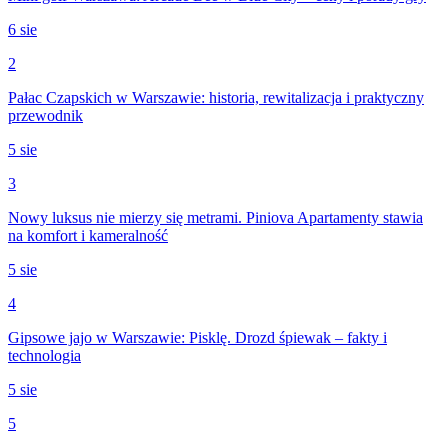
6 sie
2
Pałac Czapskich w Warszawie: historia, rewitalizacja i praktyczny
przewodnik
5 sie
3
Nowy luksus nie mierzy się metrami. Piniova Apartamenty stawia
na komfort i kameralność
5 sie
4
Gipsowe jajo w Warszawie: Pisklę. Drozd śpiewak – fakty i
technologia
5 sie
5