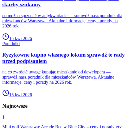
skarby szukamy
co można sprzedać w antykwariacie — sprawdź nasz poradnik dla
mieszkańców Warszawa. Aktualne informacje, ceny i porady na
2026 rok.
15 kwi 2026
Poradniki
Ryzykowne kupno własnego lokum sprawdź te rady
przed podpisaniem
na co zwrócić uwagę kupując mieszkanie od dewelopera —
sprawdź nasz poradnik dla mieszkańców Warszawa. Aktualne
informacje, ceny i porady na 2026 rok.
15 kwi 2026
Najnowsze
1
Mini golf Warszawa: Arcade Bee w Blue City – ceny i porady gry