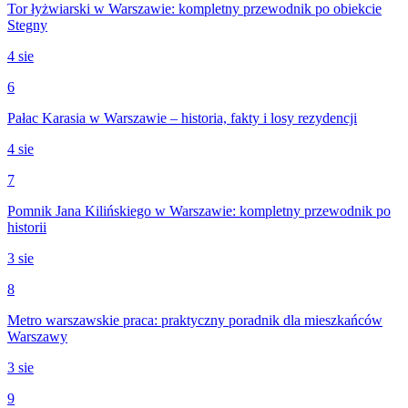
Tor łyżwiarski w Warszawie: kompletny przewodnik po obiekcie
Stegny
4 sie
6
Pałac Karasia w Warszawie – historia, fakty i losy rezydencji
4 sie
7
Pomnik Jana Kilińskiego w Warszawie: kompletny przewodnik po
historii
3 sie
8
Metro warszawskie praca: praktyczny poradnik dla mieszkańców
Warszawy
3 sie
9