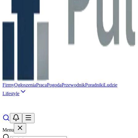
Firmy
Ogłoszenia
Praca
Pogoda
Przewodnik
Poradniki
Ludzie
Lifestyle
Menu