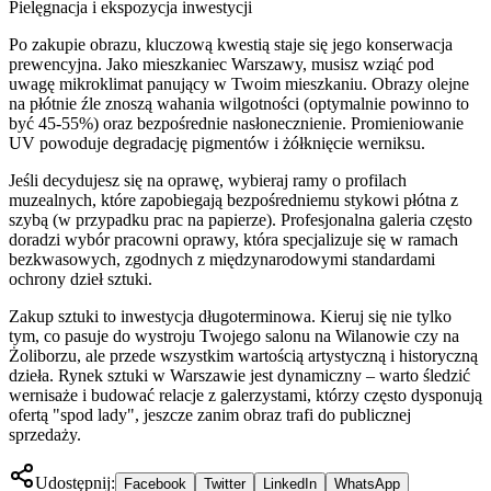
Pielęgnacja i ekspozycja inwestycji
Po zakupie obrazu, kluczową kwestią staje się jego konserwacja
prewencyjna. Jako mieszkaniec Warszawy, musisz wziąć pod
uwagę mikroklimat panujący w Twoim mieszkaniu. Obrazy olejne
na płótnie źle znoszą wahania wilgotności (optymalnie powinno to
być 45-55%) oraz bezpośrednie nasłonecznienie. Promieniowanie
UV powoduje degradację pigmentów i żółknięcie werniksu.
Jeśli decydujesz się na oprawę, wybieraj ramy o profilach
muzealnych, które zapobiegają bezpośredniemu stykowi płótna z
szybą (w przypadku prac na papierze). Profesjonalna galeria często
doradzi wybór pracowni oprawy, która specjalizuje się w ramach
bezkwasowych, zgodnych z międzynarodowymi standardami
ochrony dzieł sztuki.
Zakup sztuki to inwestycja długoterminowa. Kieruj się nie tylko
tym, co pasuje do wystroju Twojego salonu na Wilanowie czy na
Żoliborzu, ale przede wszystkim wartością artystyczną i historyczną
dzieła. Rynek sztuki w Warszawie jest dynamiczny – warto śledzić
wernisaże i budować relacje z galerzystami, którzy często dysponują
ofertą "spod lady", jeszcze zanim obraz trafi do publicznej
sprzedaży.
Udostępnij:
Facebook
Twitter
LinkedIn
WhatsApp