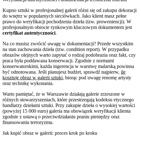
Kupno sztuki w profesjonalnej galerii różni się od zakupu dekoracji
do wnętrz w popularnych sieciówkach. Jako klient masz pełne
prawo do weryfikacji pochodzenia dzieła (tzw. proweniencji). W
profesjonalnym obrocie rynkowym kluczowym dokumentem jest
certyfikat autentyczności
.
Na co musisz zwrócić uwagę w dokumentacji? Przede wszystkim
na stan zachowania dzieła (tzw. condition report). W przypadku
obrazów olejnych warto zapytać o rodzaj podobrazia oraz fakt, czy
praca była poddawana konserwacji. Zgodnie z normami
konserwatorskimi, każda ingerencja w warstwę malarską powinna
być odnotowana. Jeśli planujesz budżet, sprawdź najpierw,
ile
kosztuje obraz w galerii sztuki
, biorąc pod uwagę renomę artysty
oraz technikę wykonania.
Warto pamiętać, że w Warszawie działają galerie zrzeszone w
różnych stowarzyszeniach, które przestrzegają kodeksu etycznego
handlarzy dziełami sztuki. Przy zakupie dzieła o wysokiej wartości
(powyżej 15 000 euro) galeria ma obowiązek weryfikacji klienta
zgodnie z ustawą o przeciwdziałaniu praniu pieniędzy oraz
finansowaniu terroryzmu.
Jak kupić obraz w galerii: proces krok po kroku