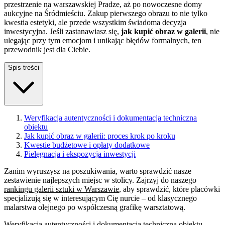
przestrzenie na warszawskiej Pradze, aż po nowoczesne domy
aukcyjne na Śródmieściu. Zakup pierwszego obrazu to nie tylko
kwestia estetyki, ale przede wszystkim świadoma decyzja
inwestycyjna. Jeśli zastanawiasz się,
jak kupić obraz w galerii
, nie
ulegając przy tym emocjom i unikając błędów formalnych, ten
przewodnik jest dla Ciebie.
Spis treści
Weryfikacja autentyczności i dokumentacja techniczna
obiektu
Jak kupić obraz w galerii: proces krok po kroku
Kwestie budżetowe i opłaty dodatkowe
Pielęgnacja i ekspozycja inwestycji
Zanim wyruszysz na poszukiwania, warto sprawdzić nasze
zestawienie najlepszych miejsc w stolicy. Zajrzyj do naszego
rankingu galerii sztuki w Warszawie
, aby sprawdzić, które placówki
specjalizują się w interesującym Cię nurcie – od klasycznego
malarstwa olejnego po współczesną grafikę warsztatową.
Weryfikacja autentyczności i dokumentacja techniczna obiektu