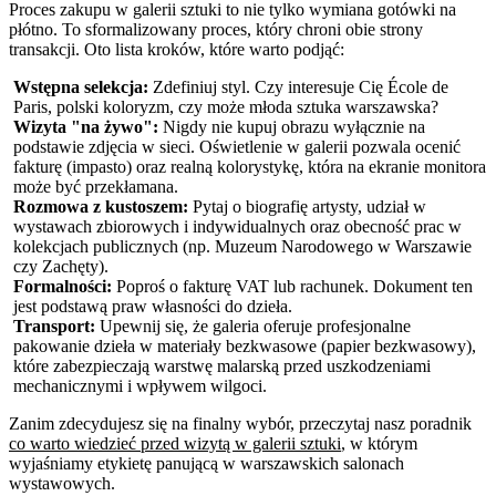
Proces zakupu w galerii sztuki to nie tylko wymiana gotówki na
płótno. To sformalizowany proces, który chroni obie strony
transakcji. Oto lista kroków, które warto podjąć:
Wstępna selekcja:
Zdefiniuj styl. Czy interesuje Cię École de
Paris, polski koloryzm, czy może młoda sztuka warszawska?
Wizyta "na żywo":
Nigdy nie kupuj obrazu wyłącznie na
podstawie zdjęcia w sieci. Oświetlenie w galerii pozwala ocenić
fakturę (impasto) oraz realną kolorystykę, która na ekranie monitora
może być przekłamana.
Rozmowa z kustoszem:
Pytaj o biografię artysty, udział w
wystawach zbiorowych i indywidualnych oraz obecność prac w
kolekcjach publicznych (np. Muzeum Narodowego w Warszawie
czy Zachęty).
Formalności:
Poproś o fakturę VAT lub rachunek. Dokument ten
jest podstawą praw własności do dzieła.
Transport:
Upewnij się, że galeria oferuje profesjonalne
pakowanie dzieła w materiały bezkwasowe (papier bezkwasowy),
które zabezpieczają warstwę malarską przed uszkodzeniami
mechanicznymi i wpływem wilgoci.
Zanim zdecydujesz się na finalny wybór, przeczytaj nasz poradnik
co warto wiedzieć przed wizytą w galerii sztuki
, w którym
wyjaśniamy etykietę panującą w warszawskich salonach
wystawowych.