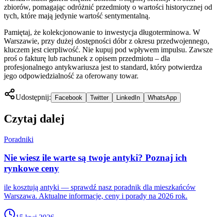
zbiorów, pomagając odróżnić przedmioty o wartości historycznej od
tych, które mają jedynie wartość sentymentalną.
Pamiętaj, że kolekcjonowanie to inwestycja długoterminowa. W
Warszawie, przy dużej dostępności dóbr z okresu przedwojennego,
kluczem jest cierpliwość. Nie kupuj pod wpływem impulsu. Zawsze
proś o fakturę lub rachunek z opisem przedmiotu – dla
profesjonalnego antykwariusza jest to standard, który potwierdza
jego odpowiedzialność za oferowany towar.
Udostępnij:
Facebook
Twitter
LinkedIn
WhatsApp
Czytaj dalej
Poradniki
Nie wiesz ile warte są twoje antyki? Poznaj ich
rynkowe ceny
ile kosztują antyki — sprawdź nasz poradnik dla mieszkańców
Warszawa. Aktualne informacje, ceny i porady na 2026 rok.