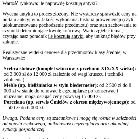
Wartość rynkowa: ile naprawdę kosztują antyki?
Wycena antyku to proces złożony. Nie wystarczy sprawdzić ceny na
portalu aukcyjnym. Jakość wykonania, historia proweniencji (czyli
udokumentowane pochodzenie przedmiotu) oraz stan zachowania to
czynniki determinujące kwotę końcową. Warto zgłębić temat,
czytając nasz poradnik
ile kosztują antyki
, aby uniknąć błędów przy
zakupie.
Realistyczne widełki cenowe dla przedmiotów klasy średniej w
Warszawie:
Srebra stołowe (komplet sztućców z przełomu XIX/XX wieku):
od 3 000 zł do 12 000 zł (zależnie od wagi kruszcu i techniki
zdobienia).
Meble (np. bieliźniarka w stylu biedermeier):
od 2 500 zł do 8
000 zł w stanie do renowacji; egzemplarze po konserwacji
muzealnej mogą osiągać ceny powyżej 15 000 zł.
Porcelana (np. serwis Ćmielów z okresu międzywojennego):
od
1 500 zł do 6 000 zł.
Uwaga: Podane ceny są szacunkowe i mogą się różnić w zależności
od popytu rynkowego, unikatowości egzemplarza oraz aktualnej
sytuacji gospodarczej.