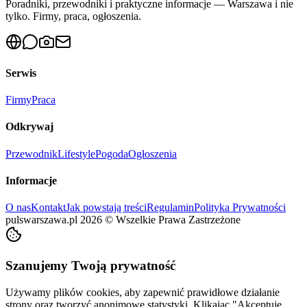
Poradniki, przewodniki i praktyczne informacje — Warszawa i nie
tylko. Firmy, praca, ogłoszenia.
Serwis
Firmy
Praca
Odkrywaj
Przewodnik
Lifestyle
Pogoda
Ogłoszenia
Informacje
O nas
Kontakt
Jak powstają treści
Regulamin
Polityka Prywatności
pulswarszawa.pl
2026
©
Wszelkie Prawa Zastrzeżone
Szanujemy Twoją prywatność
Używamy plików cookies, aby zapewnić prawidłowe działanie
strony oraz tworzyć anonimowe statystyki. Klikając "Akceptuję