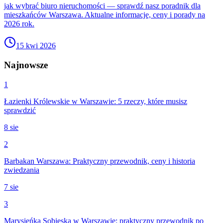
jak wybrać biuro nieruchomości — sprawdź nasz poradnik dla
mieszkańców Warszawa. Aktualne informacje, ceny i porady na
2026 rok.
15 kwi 2026
Najnowsze
1
Łazienki Królewskie w Warszawie: 5 rzeczy, które musisz
sprawdzić
8 sie
2
Barbakan Warszawa: Praktyczny przewodnik, ceny i historia
zwiedzania
7 sie
3
Marysieńka Sobieska w Warszawie: praktyczny przewodnik po