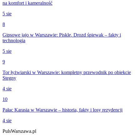
na komfort i kameralność
5 sie
8
Gipsowe jajo w Warszawie: Pisklę. Drozd śpiewak – fakty i
technologia
5 sie
9
Tor łyżwiarski w Warszawie: kompletny przewodnik po obiekcie
Stegny
4 sie
10
Pałac Karasia w Warszawie – historia, fakty i losy rezydencji
4 sie
PulsWarszawa.pl