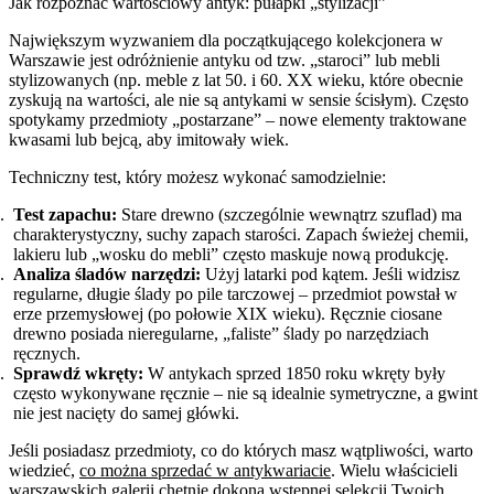
Jak rozpoznać wartościowy antyk: pułapki „stylizacji”
Największym wyzwaniem dla początkującego kolekcjonera w
Warszawie jest odróżnienie antyku od tzw. „staroci” lub mebli
stylizowanych (np. meble z lat 50. i 60. XX wieku, które obecnie
zyskują na wartości, ale nie są antykami w sensie ścisłym). Często
spotykamy przedmioty „postarzane” – nowe elementy traktowane
kwasami lub bejcą, aby imitowały wiek.
Techniczny test, który możesz wykonać samodzielnie:
Test zapachu:
Stare drewno (szczególnie wewnątrz szuflad) ma
charakterystyczny, suchy zapach starości. Zapach świeżej chemii,
lakieru lub „wosku do mebli” często maskuje nową produkcję.
Analiza śladów narzędzi:
Użyj latarki pod kątem. Jeśli widzisz
regularne, długie ślady po pile tarczowej – przedmiot powstał w
erze przemysłowej (po połowie XIX wieku). Ręcznie ciosane
drewno posiada nieregularne, „faliste” ślady po narzędziach
ręcznych.
Sprawdź wkręty:
W antykach sprzed 1850 roku wkręty były
często wykonywane ręcznie – nie są idealnie symetryczne, a gwint
nie jest nacięty do samej główki.
Jeśli posiadasz przedmioty, co do których masz wątpliwości, warto
wiedzieć,
co można sprzedać w antykwariacie
. Wielu właścicieli
warszawskich galerii chętnie dokona wstępnej selekcji Twoich