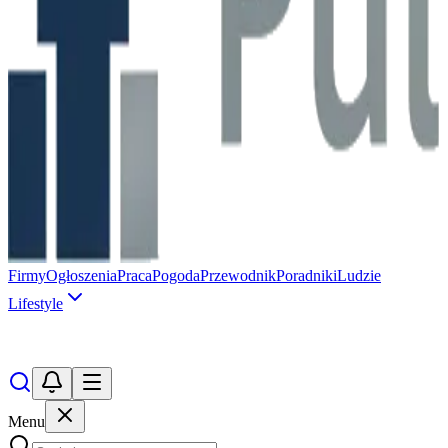
Firmy
Ogłoszenia
Praca
Pogoda
Przewodnik
Poradniki
Ludzie
Lifestyle
Menu