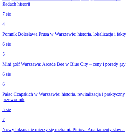
śladach historii
7 sie
4
Pomnik Bolesława Prusa w Warszawie: historia, lokalizacja i fakty
6 sie
5
Mini golf Warszawa: Arcade Bee w Blue City – ceny i porady gry
6 sie
6
Pałac Czapskich w Warszawie: historia, rewitalizacja i praktyczny
przewodnik
5 sie
7
Nowy luksus nie mierzy się metrami. Piniova Apartamenty stawia