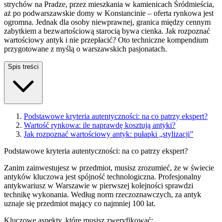
strychów na Pradze, przez mieszkania w kamienicach Śródmieścia,
aż po podwarszawskie domy w Konstancinie – oferta rynkowa jest
ogromna. Jednak dla osoby niewprawnej, granica między cennym
zabytkiem a bezwartościową starocią bywa cienka. Jak rozpoznać
wartościowy antyk i nie przepłacić? Oto techniczne kompendium
przygotowane z myślą o warszawskich pasjonatach.
Spis treści
Podstawowe kryteria autentyczności: na co patrzy ekspert?
Wartość rynkowa: ile naprawdę kosztują antyki?
Jak rozpoznać wartościowy antyk: pułapki „stylizacji”
Podstawowe kryteria autentyczności: na co patrzy ekspert?
Zanim zainwestujesz w przedmiot, musisz zrozumieć, że w świecie
antyków kluczowa jest spójność technologiczna. Profesjonalny
antykwariusz w Warszawie w pierwszej kolejności sprawdzi
technikę wykonania. Według norm rzeczoznawczych, za antyk
uznaje się przedmiot mający co najmniej 100 lat.
Kluczowe aspekty, które musisz zweryfikować: