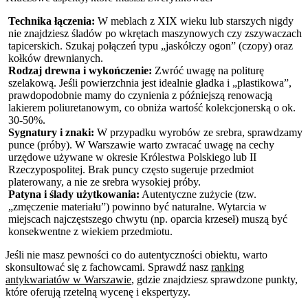
Technika łączenia:
W meblach z XIX wieku lub starszych nigdy
nie znajdziesz śladów po wkrętach maszynowych czy zszywaczach
tapicerskich. Szukaj połączeń typu „jaskółczy ogon” (czopy) oraz
kołków drewnianych.
Rodzaj drewna i wykończenie:
Zwróć uwagę na politurę
szelakową. Jeśli powierzchnia jest idealnie gładka i „plastikowa”,
prawdopodobnie mamy do czynienia z późniejszą renowacją
lakierem poliuretanowym, co obniża wartość kolekcjonerską o ok.
30-50%.
Sygnatury i znaki:
W przypadku wyrobów ze srebra, sprawdzamy
punce (próby). W Warszawie warto zwracać uwagę na cechy
urzędowe używane w okresie Królestwa Polskiego lub II
Rzeczypospolitej. Brak puncy często sugeruje przedmiot
platerowany, a nie ze srebra wysokiej próby.
Patyna i ślady użytkowania:
Autentyczne zużycie (tzw.
„zmęczenie materiału”) powinno być naturalne. Wytarcia w
miejscach najczęstszego chwytu (np. oparcia krzeseł) muszą być
konsekwentne z wiekiem przedmiotu.
Jeśli nie masz pewności co do autentyczności obiektu, warto
skonsultować się z fachowcami. Sprawdź nasz
ranking
antykwariatów w Warszawie
, gdzie znajdziesz sprawdzone punkty,
które oferują rzetelną wycenę i ekspertyzy.