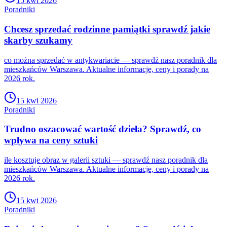
15 kwi 2026
Poradniki
Chcesz sprzedać rodzinne pamiątki sprawdź jakie
skarby szukamy
co można sprzedać w antykwariacie — sprawdź nasz poradnik dla
mieszkańców Warszawa. Aktualne informacje, ceny i porady na
2026 rok.
15 kwi 2026
Poradniki
Trudno oszacować wartość dzieła? Sprawdź, co
wpływa na ceny sztuki
ile kosztuje obraz w galerii sztuki — sprawdź nasz poradnik dla
mieszkańców Warszawa. Aktualne informacje, ceny i porady na
2026 rok.
15 kwi 2026
Poradniki