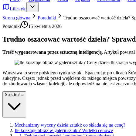
Lifestyle
Strona główna
Poradniki
Trudno oszacować wartość dzieła? S
Poradniki
15 kwietnia 2026
Trudno oszacować wartość dzieła? Sprawdź
Treść wygenerowana przez sztuczną inteligencję.
Artykuł powstał
Ilustracja w
Warszawa to serce polskiego rynku sztuki. Spacerując po ulicach Śr
aukcyjne. Często jednak przed wejściem do takiego miejsca powstrzym
do zbudowania własnej kolekcji, ale odpowiedź na nie jest znacznie 
Spis treści
Mechanizmy wyceny dzieła sztuki: co składa się na cenę?
Ile kosztuje obraz w galerii sztuki? Widełki cenowe
—
1. Debiutanci i artyści "emerging" (początkujący)