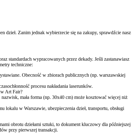
n dzieł. Zanim jednak wybierzecie się na zakupy, sprawdźcie nasz
 oraz standardach wypracowanych przez dekady. Jeśli zastanawiasz
metry techniczne:
y wystawiane. Obecność w zbiorach publicznych (np. warszawskiej
i czasochłonność procesu nakładania laserunków.
aw Art Fair?
h nazwisk, mała forma (np. 30x40 cm) może kosztować więcej niż
 lokalu w Warszawie, ubezpieczenia dzieł, transportu, obsługi
mami obrotu dziełami sztuki, to dokument kluczowy dla późniejszej
dów przy pierwszej transakcji.