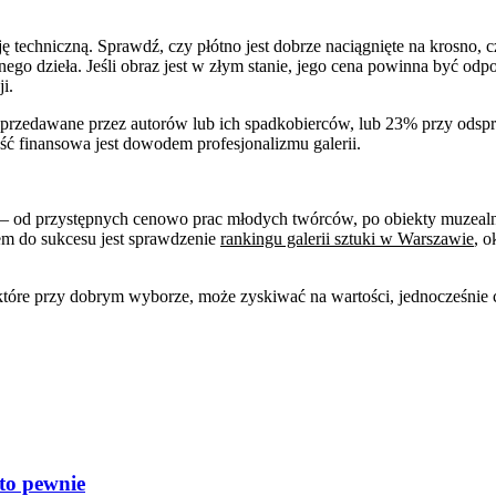
ę techniczną. Sprawdź, czy płótno jest dobrze naciągnięte na krosno,
ego dzieła. Jeśli obraz jest w złym stanie, jego cena powinna być od
i.
sprzedawane przez autorów lub ich spadkobierców, lub 23% przy odsp
ność finansowa jest dowodem profesjonalizmu galerii.
 od przystępnych cenowo prac młodych twórców, po obiekty muzealne o 
em do sukcesu jest sprawdzenie
rankingu galerii sztuki w Warszawie
, o
wo, które przy dobrym wyborze, może zyskiwać na wartości, jednocześn
 to pewnie