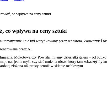
prawdź, co wpływa na ceny sztuki
, co wpływa na ceny sztuki
 automatycznie i nie był weryfikowany przez redaktora. Zauważyłeś bł
ygenerowana przez AI
ódmieścia, Mokotowa czy Powiśla, mijamy dziesiątki galerii – od butik
uje nas jedna myśl: czy stać mnie na obraz, który tam zobaczę? Pytan
bardziej złożona niż prosty cennik w sklepie meblowym.