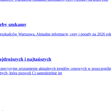
karby szukamy
eszkańców Warszawa. Aktualne informacje, ceny i porady na 2026 rok
jdroższych i najtańszych
 precyzyjne zrozumienie aktualnych trendów cenowych w poszczególny
nych, która pozwoli Ci samodzielnie int