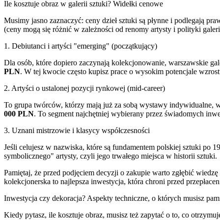
Ile kosztuje obraz w galerii sztuki? Widełki cenowe
Musimy jasno zaznaczyć: ceny dzieł sztuki są płynne i podlegają 
(ceny mogą się różnić w zależności od renomy artysty i polityki galeri
1. Debiutanci i artyści "emerging" (początkujący)
Dla osób, które dopiero zaczynają kolekcjonowanie, warszawskie ga
PLN
. W tej kwocie często kupisz prace o wysokim potencjale wzrost
2. Artyści o ustalonej pozycji rynkowej (mid-career)
To grupa twórców, którzy mają już za sobą wystawy indywidualne, ws
000 PLN
. To segment najchętniej wybierany przez świadomych inw
3. Uznani mistrzowie i klasycy współczesności
Jeśli celujesz w nazwiska, które są fundamentem polskiej sztuki po 
symbolicznego" artysty, czyli jego trwałego miejsca w historii sztuki.
Pamiętaj, że przed podjęciem decyzji o zakupie warto zgłębić wiedz
kolekcjonerska to najlepsza inwestycja, która chroni przed przepłaceni
Inwestycja czy dekoracja? Aspekty techniczne, o których musisz pam
Kiedy pytasz, ile kosztuje obraz, musisz też zapytać o to, co otrzym