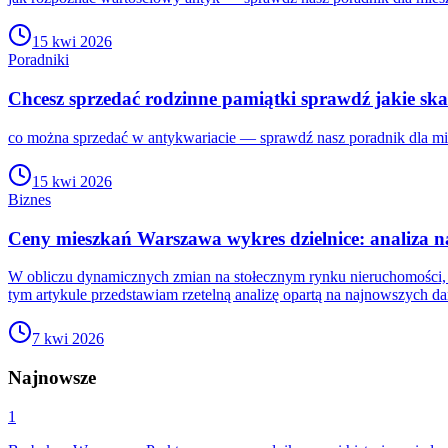
15 kwi 2026
Poradniki
Chcesz sprzedać rodzinne pamiątki sprawdź jakie s
co można sprzedać w antykwariacie — sprawdź nasz poradnik dla mi
15 kwi 2026
Biznes
Ceny mieszkań Warszawa wykres dzielnice: analiza na
W obliczu dynamicznych zmian na stołecznym rynku nieruchomości,
tym artykule przedstawiam rzetelną analizę opartą na najnowszych da
7 kwi 2026
Najnowsze
1