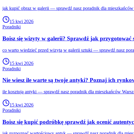
jak kupić obraz w galerii — sprawdź nasz poradnik dla mieszkańców
15 kwi 2026
Poradniki
Boisz się wizyty w galerii? Sprawdź jak przygotować s
co warto wiedzieć przed wizytą w galerii sztuki — sprawdź nasz por
15 kwi 2026
Poradniki
Nie wiesz ile warte są twoje antyki? Poznaj ich rynko
ile kosztują antyki — sprawdź nasz poradnik dla mieszkańców Warsza
15 kwi 2026
Poradniki
Boisz się kupić podróbkę sprawdź jak ocenić autent
jak rozpoznać wartościowy antyk — sprawdź nasz poradnik dla mies