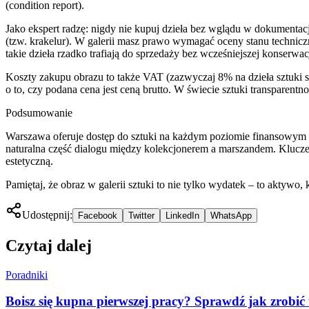
(condition report).
Jako ekspert radzę: nigdy nie kupuj dzieła bez wglądu w dokumentacj
(tzw. krakelur). W galerii masz prawo wymagać oceny stanu techniczn
takie dzieła rzadko trafiają do sprzedaży bez wcześniejszej konserwacj
Koszty zakupu obrazu to także VAT (zazwyczaj 8% na dzieła sztuki 
o to, czy podana cena jest ceną brutto. W świecie sztuki transparent
Podsumowanie
Warszawa oferuje dostęp do sztuki na każdym poziomie finansowym –
naturalna część dialogu między kolekcjonerem a marszandem. Klucz
estetyczną.
Pamiętaj, że obraz w galerii sztuki to nie tylko wydatek – to akty
Udostępnij:
Facebook
Twitter
LinkedIn
WhatsApp
Czytaj dalej
Poradniki
Boisz się kupna pierwszej pracy? Sprawdź jak zrobić