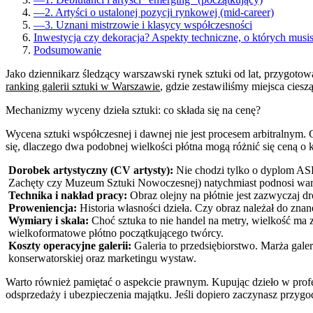
—
2. Artyści o ustalonej pozycji rynkowej (mid-career)
—
3. Uznani mistrzowie i klasycy współczesności
Inwestycja czy dekoracja? Aspekty techniczne, o których musi
Podsumowanie
Jako dziennikarz śledzący warszawski rynek sztuki od lat, przygoto
ranking galerii sztuki w Warszawie
, gdzie zestawiliśmy miejsca cies
Mechanizmy wyceny dzieła sztuki: co składa się na cenę?
Wycena sztuki współczesnej i dawnej nie jest procesem arbitralnym.
się, dlaczego dwa podobnej wielkości płótna mogą różnić się ceną o k
Dorobek artystyczny (CV artysty):
Nie chodzi tylko o dyplom ASP,
Zachęty czy Muzeum Sztuki Nowoczesnej) natychmiast podnosi war
Technika i nakład pracy:
Obraz olejny na płótnie jest zazwyczaj d
Proweniencja:
Historia własności dzieła. Czy obraz należał do zna
Wymiary i skala:
Choć sztuka to nie handel na metry, wielkość ma
wielkoformatowe płótno początkującego twórcy.
Koszty operacyjne galerii:
Galeria to przedsiębiorstwo. Marża gale
konserwatorskiej oraz marketingu wystaw.
Warto również pamiętać o aspekcie prawnym. Kupując dzieło w profesj
odsprzedaży i ubezpieczenia majątku. Jeśli dopiero zaczynasz przygo