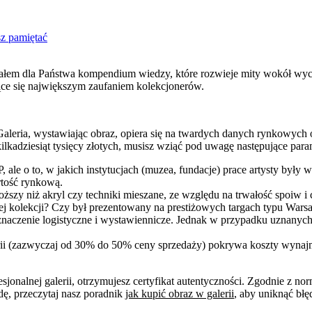
sz pamiętać
wałem dla Państwa kompendium wiedzy, które rozwieje mity wokół wyce
zące się największym zaufaniem kolekcjonerów.
 Galeria, wystawiając obraz, opiera się na twardych danych rynkowych
ilkadziesiąt tysięcy złotych, musisz wziąć pod uwagę następujące para
 ale o to, w jakich instytucjach (muzea, fundacje) prace artysty był
tość rynkową.
roższy niż akryl czy techniki mieszane, ze względu na trwałość spoiw 
nej kolekcji? Czy był prezentowany na prestiżowych targach typu Wars
 znaczenie logistyczne i wystawiennicze. Jednak w przypadku uznanyc
rii (zazwyczaj od 30% do 50% ceny sprzedaży) pokrywa koszty wynajmu
onalnej galerii, otrzymujesz certyfikat autentyczności. Zgodnie z nor
dę, przeczytaj nasz poradnik
jak kupić obraz w galerii
, aby uniknąć błę