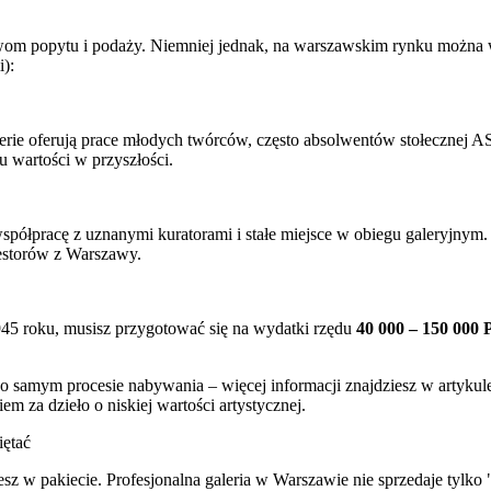
prawom popytu i podaży. Niemniej jednak, na warszawskim rynku można
i):
lerie oferują prace młodych twórców, często absolwentów stołecznej 
u wartości w przyszłości.
półpracę z uznanymi kuratorami i stałe miejsce w obiegu galeryjnym. 
estorów z Warszawy.
1945 roku, musisz przygotować się na wydatki rzędu
40 000 – 150 000 
ę o samym procesie nabywania – więcej informacji znajdziesz w artyku
em za dzieło o niskiej wartości artystycznej.
iętać
ujesz w pakiecie. Profesjonalna galeria w Warszawie nie sprzedaje tylko