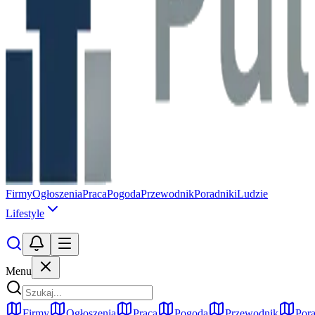
Firmy
Ogłoszenia
Praca
Pogoda
Przewodnik
Poradniki
Ludzie
Lifestyle
Menu
Firmy
Ogłoszenia
Praca
Pogoda
Przewodnik
Pora