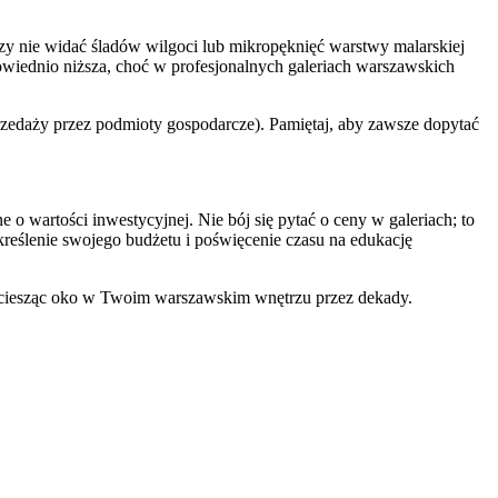
 czy nie widać śladów wilgoci lub mikropęknięć warstwy malarskiej
powiednio niższa, choć w profesjonalnych galeriach warszawskich
rzedaży przez podmioty gospodarcze). Pamiętaj, aby zawsze dopytać
wartości inwestycyjnej. Nie bój się pytać o ceny w galeriach; to
kreślenie swojego budżetu i poświęcenie czasu na edukację
ie ciesząc oko w Twoim warszawskim wnętrzu przez dekady.