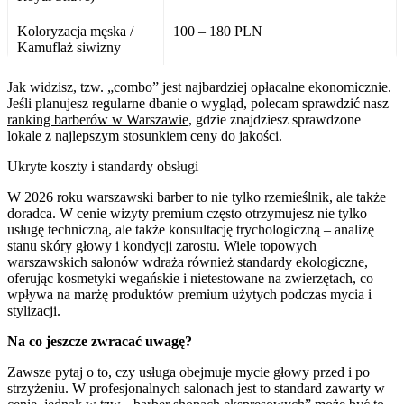
Koloryzacja męska /
100 – 180 PLN
Kamuflaż siwizny
Jak widzisz, tzw. „combo” jest najbardziej opłacalne ekonomicznie.
Jeśli planujesz regularne dbanie o wygląd, polecam sprawdzić nasz
ranking barberów w Warszawie
, gdzie znajdziesz sprawdzone
lokale z najlepszym stosunkiem ceny do jakości.
Ukryte koszty i standardy obsługi
W 2026 roku warszawski barber to nie tylko rzemieślnik, ale także
doradca. W cenie wizyty premium często otrzymujesz nie tylko
usługę techniczną, ale także konsultację trychologiczną – analizę
stanu skóry głowy i kondycji zarostu. Wiele topowych
warszawskich salonów wdraża również standardy ekologiczne,
oferując kosmetyki wegańskie i nietestowane na zwierzętach, co
wpływa na marżę produktów premium użytych podczas mycia i
stylizacji.
Na co jeszcze zwracać uwagę?
Zawsze pytaj o to, czy usługa obejmuje mycie głowy przed i po
strzyżeniu. W profesjonalnych salonach jest to standard zawarty w