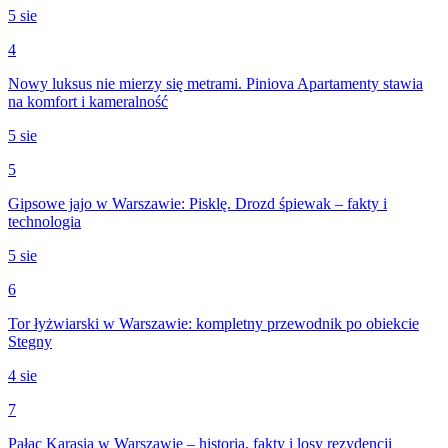
5 sie
4
Nowy luksus nie mierzy się metrami. Piniova Apartamenty stawia
na komfort i kameralność
5 sie
5
Gipsowe jajo w Warszawie: Pisklę. Drozd śpiewak – fakty i
technologia
5 sie
6
Tor łyżwiarski w Warszawie: kompletny przewodnik po obiekcie
Stegny
4 sie
7
Pałac Karasia w Warszawie – historia, fakty i losy rezydencji