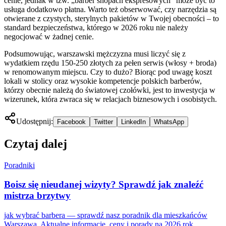
cenie, jednak w tzw. „barber shopach ekspresowych” może być to
usługa dodatkowo płatna. Warto też obserwować, czy narzędzia są
otwierane z czystych, sterylnych pakietów w Twojej obecności – to
standard bezpieczeństwa, którego w 2026 roku nie należy
negocjować w żadnej cenie.
Podsumowując, warszawski mężczyzna musi liczyć się z
wydatkiem rzędu 150-250 złotych za pełen serwis (włosy + broda)
w renomowanym miejscu. Czy to dużo? Biorąc pod uwagę koszt
lokali w stolicy oraz wysokie kompetencje polskich barberów,
którzy obecnie należą do światowej czołówki, jest to inwestycja w
wizerunek, która zwraca się w relacjach biznesowych i osobistych.
Udostępnij:
Facebook
Twitter
LinkedIn
WhatsApp
Czytaj dalej
Poradniki
Boisz się nieudanej wizyty? Sprawdź jak znaleźć
mistrza brzytwy
jak wybrać barbera — sprawdź nasz poradnik dla mieszkańców
Warszawa. Aktualne informacje, ceny i porady na 2026 rok.