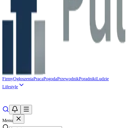
Firmy
Ogłoszenia
Praca
Pogoda
Przewodnik
Poradniki
Ludzie
Lifestyle
Menu