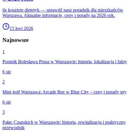
ile kosztuje dietetyk — sprawdź nasz poradnik dla mieszkańców
Warszawa. Aktualne informacje, ceny i porady na 2026 rok.
15 kwi 2026
Najnowsze
1
Pomnik Bolesława Prusa w Warszawie: historia, lokalizacja i fakty
6 sie
2
Mini golf Warszawa: Arcade Bee w Blue City – ceny i porady gry
6 sie
3
Pałac Czapskich w Warszawie: historia, rewitalizacja i praktyczny
przewodnik