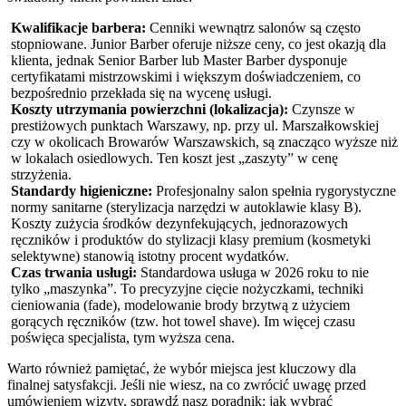
Kwalifikacje barbera:
Cenniki wewnątrz salonów są często
stopniowane. Junior Barber oferuje niższe ceny, co jest okazją dla
klienta, jednak Senior Barber lub Master Barber dysponuje
certyfikatami mistrzowskimi i większym doświadczeniem, co
bezpośrednio przekłada się na wycenę usługi.
Koszty utrzymania powierzchni (lokalizacja):
Czynsze w
prestiżowych punktach Warszawy, np. przy ul. Marszałkowskiej
czy w okolicach Browarów Warszawskich, są znacząco wyższe niż
w lokalach osiedlowych. Ten koszt jest „zaszyty” w cenę
strzyżenia.
Standardy higieniczne:
Profesjonalny salon spełnia rygorystyczne
normy sanitarne (sterylizacja narzędzi w autoklawie klasy B).
Koszty zużycia środków dezynfekujących, jednorazowych
ręczników i produktów do stylizacji klasy premium (kosmetyki
selektywne) stanowią istotny procent wydatków.
Czas trwania usługi:
Standardowa usługa w 2026 roku to nie
tylko „maszynka”. To precyzyjne cięcie nożyczkami, techniki
cieniowania (fade), modelowanie brody brzytwą z użyciem
gorących ręczników (tzw. hot towel shave). Im więcej czasu
poświęca specjalista, tym wyższa cena.
Warto również pamiętać, że wybór miejsca jest kluczowy dla
finalnej satysfakcji. Jeśli nie wiesz, na co zwrócić uwagę przed
umówieniem wizyty, sprawdź nasz poradnik:
jak wybrać