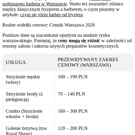
najlepszego barbera w Warszawie
. Warto też zrozumieć różnice
między klasycznym fryzjerem a barberem, o czym piszemy w
artykule:
czym się różni barber od fryzjera
.
Realne widełki cenowe: Cennik Warszawa 2026
Poniższe dane są szacunkami opartymi na analizie rynku
warszawskiego. Pamiętaj, że
ceny mogą się różnić
w zależności od
renomy salonu i zakresu użytych preparatów kosmetycznych.
PRZEWIDYWANY ZAKRES
USŁUGA
CENOWY (WARSZAWA)
Strzyżenie męskie
100 – 190 PLN
(włosy)
Strzyżenie brody (z
70 – 140 PLN
pielęgnacją)
Combo (Strzyżenie
160 – 300 PLN
włosów + broda)
Golenie brzytwą (tzw.
120 – 200 PLN
Royal Shave)