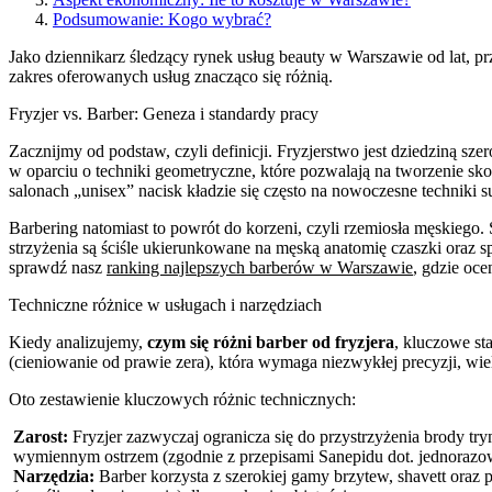
Podsumowanie: Kogo wybrać?
Jako dziennikarz śledzący rynek usług beauty w Warszawie od lat, prz
zakres oferowanych usług znacząco się różnią.
Fryzjer vs. Barber: Geneza i standardy pracy
Zacznijmy od podstaw, czyli definicji. Fryzjerstwo jest dziedziną sze
w oparciu o techniki geometryczne, które pozwalają na tworzenie 
salonach „unisex” nacisk kładzie się często na nowoczesne techniki s
Barbering natomiast to powrót do korzeni, czyli rzemiosła męskiego
strzyżenia są ściśle ukierunkowane na męską anatomię czaszki oraz sp
sprawdź nasz
ranking najlepszych barberów w Warszawie
, gdzie oce
Techniczne różnice w usługach i narzędziach
Kiedy analizujemy,
czym się różni barber od fryzjera
, kluczowe sta
(cieniowanie od prawie zera), która wymaga niezwykłej precyzji, wie
Oto zestawienie kluczowych różnic technicznych:
Zarost:
Fryzjer zazwyczaj ogranicza się do przystrzyżenia brody try
wymiennym ostrzem (zgodnie z przepisami Sanepidu dot. jednorazow
Narzędzia:
Barber korzysta z szerokiej gamy brzytew, shavett oraz