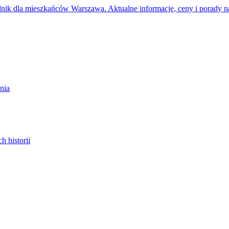
dnik dla mieszkańców Warszawa. Aktualne informacje, ceny i porady n
nia
 historii