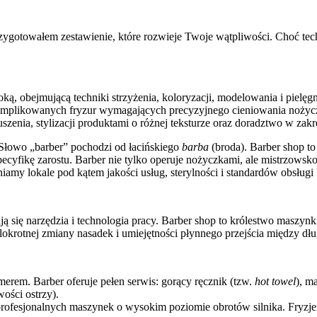
ygotowałem zestawienie, które rozwieje Twoje wątpliwości. Choć techni
roką, obejmującą techniki strzyżenia, koloryzacji, modelowania i pielę
skomplikowanych fryzur wymagających precyzyjnego cieniowania noży
uszenia, stylizacji produktami o różnej teksturze oraz doradztwo w zakr
. Słowo „barber” pochodzi od łacińskiego
barba
(broda). Barber shop t
ecyfikę zarostu. Barber nie tylko operuje nożyczkami, ale mistrzowsko 
niamy lokale pod kątem jakości usług, sterylności i standardów obsługi 
ją się narzędzia i technologia pracy. Barber shop to królestwo maszynki
lokrotnej zmiany nasadek i umiejętności płynnego przejścia między dł
merem. Barber oferuje pełen serwis: gorący ręcznik (tzw.
hot towel
), m
ości ostrzy).
 profesjonalnych maszynek o wysokim poziomie obrotów silnika. Fryzj