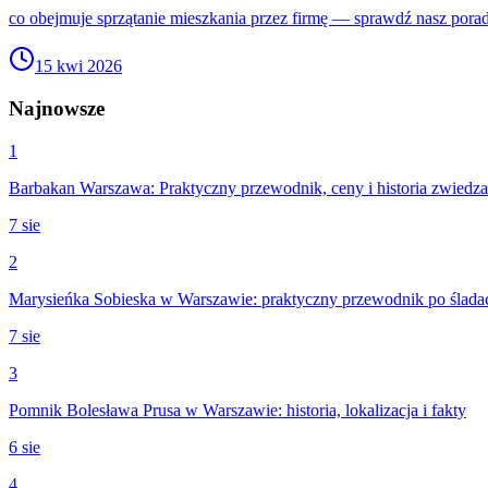
co obejmuje sprzątanie mieszkania przez firmę — sprawdź nasz pora
15 kwi 2026
Najnowsze
1
Barbakan Warszawa: Praktyczny przewodnik, ceny i historia zwiedza
7 sie
2
Marysieńka Sobieska w Warszawie: praktyczny przewodnik po śladach
7 sie
3
Pomnik Bolesława Prusa w Warszawie: historia, lokalizacja i fakty
6 sie
4