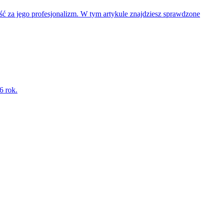
ść za jego profesjonalizm. W tym artykule znajdziesz sprawdzone
6 rok.