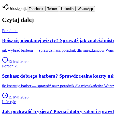
Udostępnij:
Facebook
Twitter
LinkedIn
WhatsApp
Czytaj dalej
Poradniki
Boisz się nieudanej wizyty? Sprawdź jak znaleźć mist
jak wybrać barbera — sprawdź nasz poradnik dla mieszkańców Warsz
15 kwi 2026
Poradniki
Szukasz dobrego barbera? Sprawdź realne koszty us
ile kosztuje barber — sprawdź nasz poradnik dla mieszkańców Warsza
15 kwi 2026
Lifestyle
Jak pochwalić fryzjera? Poznać dobry salon i sprawdz