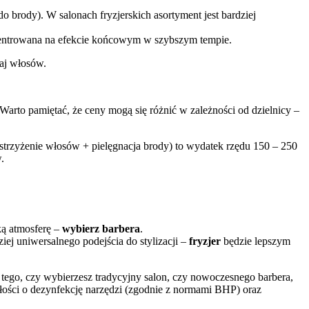
rody). W salonach fryzjerskich asortyment jest bardziej
oncentrowana na efekcie końcowym w szybszym tempie.
zaj włosów.
Warto pamiętać, że ceny mogą się różnić w zależności od dzielnicy –
strzyżenie włosów + pielęgnacja brody) to wydatek rzędu 150 – 250
.
ką atmosferę –
wybierz barbera
.
iej uniwersalnego podejścia do stylizacji –
fryzjer
będzie lepszym
d tego, czy wybierzesz tradycyjny salon, czy nowoczesnego barbera,
ałości o dezynfekcję narzędzi (zgodnie z normami BHP) oraz