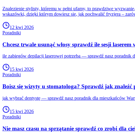
Znalezienie stylisty, któremu w pełni ufamy, to prawdziwe wyzwanie
wskazówki, dzięki którym dowiesz się, jak pochwalić fryzjera – zar
12 kwi 2026
Poradniki
Chcesz trwale usunąć włosy sprawdź ile sesji laserem
ile zabiegów depilacji laserowej potrzeba — sprawdź nasz poradnik 
15 kwi 2026
Poradniki
Boisz się wizyty u stomatologa? Sprawdź jak znaleźć p
jak wybrać dentystę — sprawdź nasz poradnik dla mieszkańców Warsz
15 kwi 2026
Poradniki
Nie masz czasu na sprzątanie sprawdź co zrobi dla cie