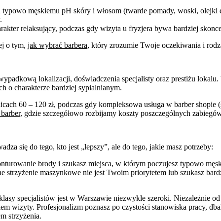
powo męskiemu pH skóry i włosom (twarde pomady, woski, olejki do b
.
arakter relaksujący, podczas gdy wizyta u fryzjera bywa bardziej sk
ej o tym,
jak wybrać barbera
, który zrozumie Twoje oczekiwania i rod
padkową lokalizacji, doświadczenia specjalisty oraz prestiżu lokalu. 
h o charakterze bardziej sypialnianym.
icach 60 – 120 zł, podczas gdy kompleksowa usługa w barber shopie (
 barber
, gdzie szczegółowo rozbijamy koszty poszczególnych zabiegów
wadza się do tego, kto jest „lepszy”, ale do tego, jakie masz potrzeby:
konturowanie brody i szukasz miejsca, w którym poczujesz typowo męs
e strzyżenie maszynkowe nie jest Twoim priorytetem lub szukasz bardz
klasy specjalistów jest w Warszawie niezwykle szeroki. Niezależnie o
iem wizyty. Profesjonalizm poznasz po czystości stanowiska pracy, db
m strzyżenia.