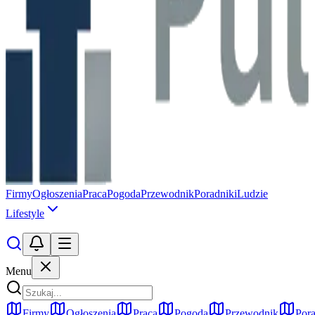
Firmy
Ogłoszenia
Praca
Pogoda
Przewodnik
Poradniki
Ludzie
Lifestyle
Menu
Firmy
Ogłoszenia
Praca
Pogoda
Przewodnik
Pora