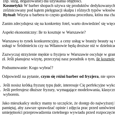
(np. ślizg, degażowanie) dla uzyskania objętości.
Kosmetyki:
W barber shopach używa się produktów dedykowanych ty
zróżnicowany pod kątem pielęgnacji skalpu i różnych typów włosów
Rytuał:
Wizyta u barbera to często godzinna procedura, która ma ch
Zanim zdecydujesz się na konkretny fotel, warto dowiedzieć się więc
Aspekt ekonomiczny: Ile to kosztuje w Warszawie?
Warszawa to rynek konkurencyjny, a ceny usług w branży beauty są wy
usługi w Śródmieściu czy na Wilanowie będą droższe niż w dzielnicac
Zazwyczaj strzyżenie męskie u fryzjera w Warszawie oscyluje w gran
zł. Jeśli planujesz wizytę, przeczytaj nasz poradnik o tym,
ile kosztuje
Podsumowanie: Kogo wybrać?
Odpowiedź na pytanie,
czym się różni barber od fryzjera
, nie spro
Jeśli nosisz krótką fryzurę typu
fade
, interesuje Cię perfekcyjne wy
Jeśli preferujesz dłuższe fryzury, wymagające modelowania, klasyczn
wyborem.
Jako mieszkańcy stolicy mamy to szczęście, że dostęp do najwyższej 
pamiętaj, aby zawsze sprawdzać opinie i zdjęcia prac przed umówien
umiejętności przeprowadzenia rzetelnego wywiadu przed rozpoczęcie