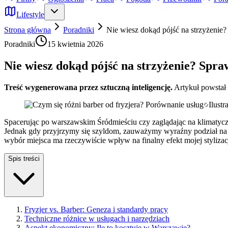
Lifestyle
Strona główna
Poradniki
Nie wiesz dokąd pójść na strzyżenie?
Poradniki
15 kwietnia 2026
Nie wiesz dokąd pójść na strzyżenie? Spra
Treść wygenerowana przez sztuczną inteligencję.
Artykuł powstał
Ilust
Spacerując po warszawskim Śródmieściu czy zaglądając na klimatyczne
Jednak gdy przyjrzymy się szyldom, zauważymy wyraźny podział na t
wybór miejsca ma rzeczywiście wpływ na finalny efekt mojej stylizac
Spis treści
Fryzjer vs. Barber: Geneza i standardy pracy
Techniczne różnice w usługach i narzędziach
Aspekt ekonomiczny: Ile to kosztuje w Warszawie?