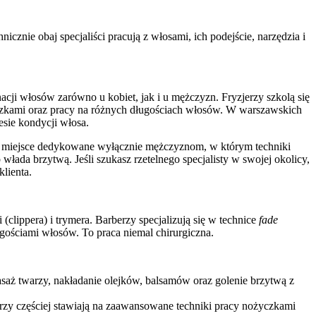
cznie obaj specjaliści pracują z włosami, ich podejście, narzędzia i
gnacji włosów zarówno u kobiet, jak i u mężczyzn. Fryzjerzy szkolą się
czkami oraz pracy na różnych długościach włosów. W warszawskich
esie kondycji włosa.
o miejsce dedykowane wyłącznie mężczyznom, w którym techniki
włada brzytwą. Jeśli szukasz rzetelnego specjalisty w swojej okolicy,
klienta.
 (clippera) i trymera. Barberzy specjalizują się w technice
fade
ugościami włosów. To praca niemal chirurgiczna.
asaż twarzy, nakładanie olejków, balsamów oraz golenie brzytwą z
erzy częściej stawiają na zaawansowane techniki pracy nożyczkami