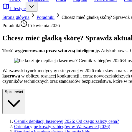
Lifestyle
Strona główna
Poradniki
Chcesz mieć gładką skórę? Sprawdź a
Poradniki
15 kwietnia 2026
Chcesz mieć gładką skórę? Sprawdź aktual
Treść wygenerowana przez sztuczną inteligencję.
Artykuł powstał
Ilu
Warszawski rynek medycyny estetycznej w 2026 roku stawia na zaawan
laserowa
w obliczu rosnącej konkurencji i coraz nowocześniejszyc
czynników technicznych oraz standardów bezpieczeństwa, które w 
Spis treści
Cennik depilacji laserowej 2026: Od czego zależy cena?
Orientacyjne koszty zabiegów w Warszawie (2026)
Standardy bezpieczeństwa i kwestia bólu