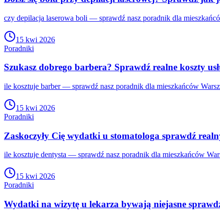
czy depilacja laserowa boli — sprawdź nasz poradnik dla mieszkańc
15 kwi 2026
Poradniki
Szukasz dobrego barbera? Sprawdź realne koszty us
ile kosztuje barber — sprawdź nasz poradnik dla mieszkańców Warsza
15 kwi 2026
Poradniki
Zaskoczyły Cię wydatki u stomatologa sprawdź realn
ile kosztuje dentysta — sprawdź nasz poradnik dla mieszkańców Wars
15 kwi 2026
Poradniki
Wydatki na wizytę u lekarza bywają niejasne sprawd