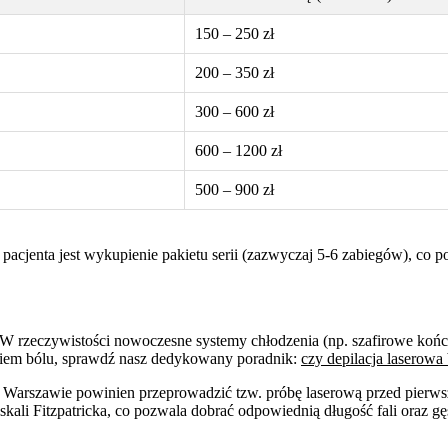
150 – 250 zł
200 – 350 zł
300 – 600 zł
600 – 1200 zł
500 – 900 zł
dla pacjenta jest wykupienie pakietu serii (zazwyczaj 5-6 zabiegów),
. W rzeczywistości nowoczesne systemy chłodzenia (np. szafirowe koń
ogiem bólu, sprawdź nasz dedykowany poradnik:
czy depilacja laserowa 
Warszawie powinien przeprowadzić tzw. próbę laserową przed pierws
skali Fitzpatricka, co pozwala dobrać odpowiednią długość fali oraz gęs