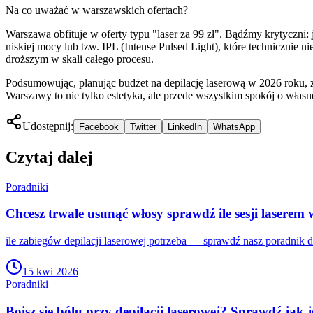
Na co uważać w warszawskich ofertach?
Warszawa obfituje w oferty typu "laser za 99 zł". Bądźmy krytyczni:
niskiej mocy lub tzw. IPL (Intense Pulsed Light), które technicznie n
droższym w skali całego procesu.
Podsumowując, planując budżet na depilację laserową w 2026 roku, z
Warszawy to nie tylko estetyka, ale przede wszystkim spokój o własn
Udostępnij:
Facebook
Twitter
LinkedIn
WhatsApp
Czytaj dalej
Poradniki
Chcesz trwale usunąć włosy sprawdź ile sesji laserem
ile zabiegów depilacji laserowej potrzeba — sprawdź nasz poradnik 
15 kwi 2026
Poradniki
Boisz się bólu przy depilacji laserowej? Sprawdź jak 