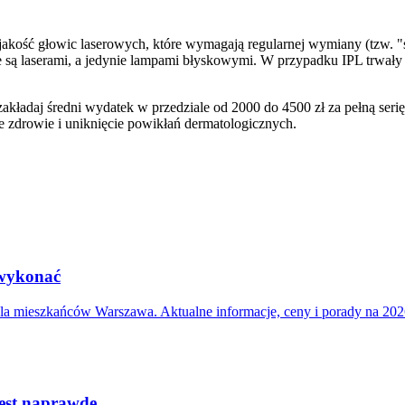
 jakość głowic laserowych, które wymagają regularnej wymiany (tzw. "s
ie są laserami, a jedynie lampami błyskowymi. W przypadku IPL trwały e
akładaj średni wydatek w przedziale od 2000 do 4500 zł za pełną seri
e zdrowie i uniknięcie powikłań dermatologicznych.
 wykonać
dla mieszkańców Warszawa. Aktualne informacje, ceny i porady na 202
jest naprawdę