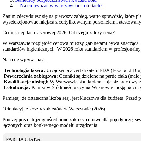
—
Na co uważać w warszawskich ofertach?
Zanim zdecydujesz się na pierwszy zabieg, warto sprawdzić, które pl
wyselekcjonować miejsca z certyfikowanym personelem i atestowan
Cennik depilacji laserowej 2026: Od czego zależy cena?
W Warszawie rozpiętość cenowa między gabinetami bywa znacząca. Kos
standardów higienicznych. W 2026 roku standardem w profesjonalnych
Na cenę wpływ mają:
Technologia lasera:
Urządzenia z certyfikatem FDA (Food and Drug 
Powierzchnia zabiegowa:
Cenniki są dzielone na partie ciała (małe 
Kwalifikacje obsługi:
W Warszawie standardem staje się praca wyk
Lokalizacja:
Kliniki w Śródmieściu czy na Wilanowie mogą narzuca
Pamiętaj, że ostateczna liczba sesji jest kluczowa dla budżetu. Przed
Orientacyjne koszty zabiegów w Warszawie (2026)
Poniżej prezentujemy uśrednione zakresy cenowe dla pojedynczej s
łączonych oraz konkretnego modelu urządzenia.
PARTIA CIAŁA