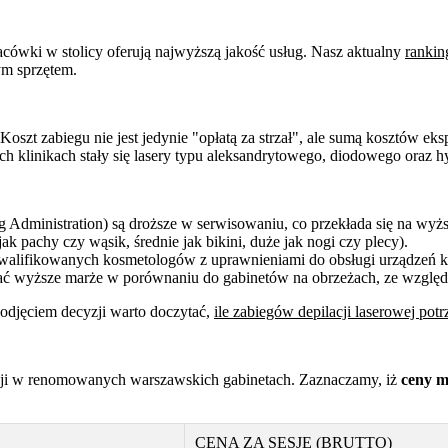
acówki w stolicy oferują najwyższą jakość usług. Nasz aktualny
rankin
ym sprzętem.
zt zabiegu nie jest jedynie "opłatą za strzał", ale sumą kosztów eksp
 klinikach stały się lasery typu aleksandrytowego, diodowego oraz h
Administration) są droższe w serwisowaniu, co przekłada się na wyższ
jak pachy czy wąsik, średnie jak bikini, duże jak nogi czy plecy).
walifikowanych kosmetologów z uprawnieniami do obsługi urządzeń k
ć wyższe marże w porównaniu do gabinetów na obrzeżach, ze względu
 podjęciem decyzji warto doczytać,
ile zabiegów depilacji laserowej potr
esji w renomowanych warszawskich gabinetach. Zaznaczamy, iż
ceny m
CENA ZA SESJĘ (BRUTTO)