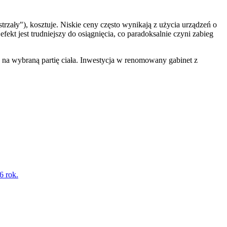
trzały"), kosztuje. Niskie ceny często wynikają z użycia urządzeń o
fekt jest trudniejszy do osiągnięcia, co paradoksalnie czyni zabieg
ę na wybraną partię ciała. Inwestycja w renomowany gabinet z
6 rok.