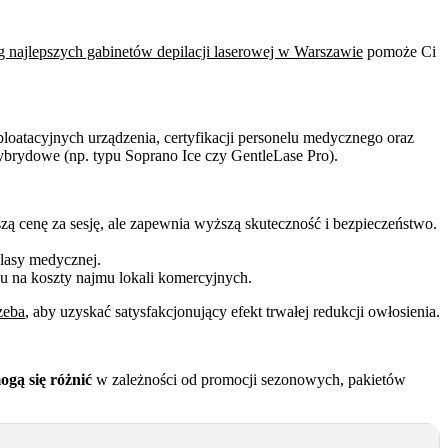
g najlepszych gabinetów depilacji laserowej w Warszawie
pomoże Ci
loatacyjnych urządzenia, certyfikacji personelu medycznego oraz
ybrydowe (np. typu Soprano Ice czy GentleLase Pro).
ą cenę za sesję, ale zapewnia wyższą skuteczność i bezpieczeństwo.
lasy medycznej.
 na koszty najmu lokali komercyjnych.
zeba
, aby uzyskać satysfakcjonujący efekt trwałej redukcji owłosienia.
ogą się różnić
w zależności od promocji sezonowych, pakietów