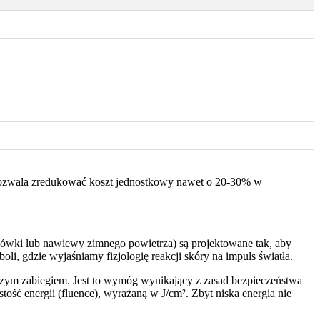
 co pozwala zredukować koszt jednostkowy nawet o 20-30% w
cówki lub nawiewy zimnego powietrza) są projektowane tak, aby
boli
, gdzie wyjaśniamy fizjologię reakcji skóry na impuls światła.
zym zabiegiem. Jest to wymóg wynikający z zasad bezpieczeństwa
tość energii (fluence), wyrażaną w J/cm². Zbyt niska energia nie