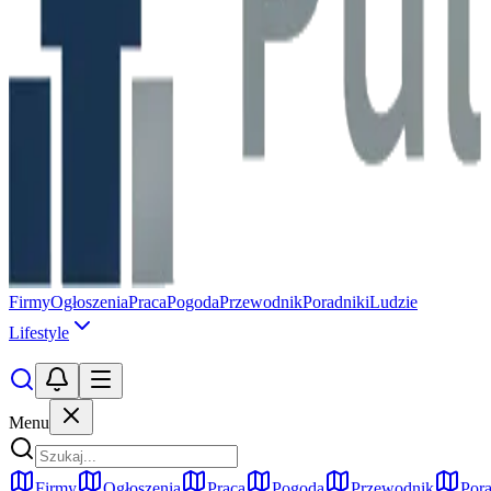
Firmy
Ogłoszenia
Praca
Pogoda
Przewodnik
Poradniki
Ludzie
Lifestyle
Menu
Firmy
Ogłoszenia
Praca
Pogoda
Przewodnik
Pora