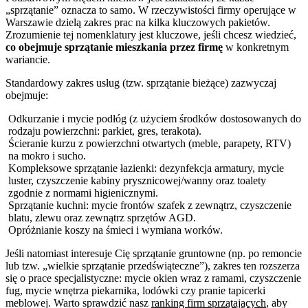
„sprzątanie” oznacza to samo. W rzeczywistości firmy operujące w
Warszawie dzielą zakres prac na kilka kluczowych pakietów.
Zrozumienie tej nomenklatury jest kluczowe, jeśli chcesz wiedzieć,
co obejmuje sprzątanie mieszkania przez firmę
w konkretnym
wariancie.
Standardowy zakres usług (tzw. sprzątanie bieżące) zazwyczaj
obejmuje:
Odkurzanie i mycie podłóg (z użyciem środków dostosowanych do
rodzaju powierzchni: parkiet, gres, terakota).
Ścieranie kurzu z powierzchni otwartych (meble, parapety, RTV)
na mokro i sucho.
Kompleksowe sprzątanie łazienki: dezynfekcja armatury, mycie
luster, czyszczenie kabiny prysznicowej/wanny oraz toalety
zgodnie z normami higienicznymi.
Sprzątanie kuchni: mycie frontów szafek z zewnątrz, czyszczenie
blatu, zlewu oraz zewnątrz sprzętów AGD.
Opróżnianie koszy na śmieci i wymiana worków.
Jeśli natomiast interesuje Cię sprzątanie gruntowne (np. po remoncie
lub tzw. „wielkie sprzątanie przedświąteczne”), zakres ten rozszerza
się o prace specjalistyczne: mycie okien wraz z ramami, czyszczenie
fug, mycie wnętrza piekarnika, lodówki czy pranie tapicerki
meblowej. Warto sprawdzić nasz
ranking firm sprzątających
, aby