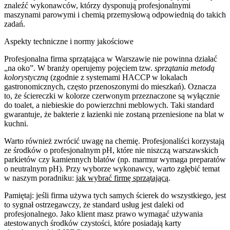
znaleźć wykonawców, którzy dysponują profesjonalnymi
maszynami parowymi i chemią przemysłową odpowiednią do takich
zadań.
Aspekty techniczne i normy jakościowe
Profesjonalna firma sprzątająca w Warszawie nie powinna działać
„na oko”. W branży operujemy pojęciem tzw.
sprzątania metodą
kolorystyczną
(zgodnie z systemami HACCP w lokalach
gastronomicznych, często przenoszonymi do mieszkań). Oznacza
to, że ściereczki w kolorze czerwonym przeznaczone są wyłącznie
do toalet, a niebieskie do powierzchni meblowych. Taki standard
gwarantuje, że bakterie z łazienki nie zostaną przeniesione na blat w
kuchni.
Warto również zwrócić uwagę na chemię. Profesjonaliści korzystają
ze środków o profesjonalnym pH, które nie niszczą warszawskich
parkietów czy kamiennych blatów (np. marmur wymaga preparatów
o neutralnym pH). Przy wyborze wykonawcy, warto zgłębić temat
w naszym poradniku:
jak wybrać firmę sprzątającą
.
Pamiętaj: jeśli firma używa tych samych ścierek do wszystkiego, jest
to sygnał ostrzegawczy, że standard usług jest daleki od
profesjonalnego. Jako klient masz prawo wymagać używania
atestowanych środków czystości, które posiadają karty