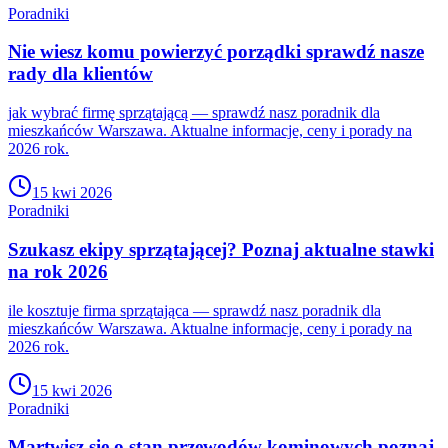
Poradniki
Nie wiesz komu powierzyć porządki sprawdź nasze
rady dla klientów
jak wybrać firmę sprzątającą — sprawdź nasz poradnik dla
mieszkańców Warszawa. Aktualne informacje, ceny i porady na
2026 rok.
15 kwi 2026
Poradniki
Szukasz ekipy sprzątającej? Poznaj aktualne stawki
na rok 2026
ile kosztuje firma sprzątająca — sprawdź nasz poradnik dla
mieszkańców Warszawa. Aktualne informacje, ceny i porady na
2026 rok.
15 kwi 2026
Poradniki
Martwisz się o stan przewodów kominowych poznaj