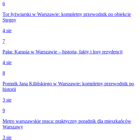
6
Tor łyżwiarski w Warszawie: kompletny przewodnik po obiekcie
Stegny
4 sie
7
Pałac Karasia w Warszawie – historia, fakty i losy rezydencji
4 sie
8
Pomnik Jana Kilińskiego w Warszawie: kompletny przewodnik po
historii
3 sie
9
Metro warszawskie praca: praktyczny poradnik dla mieszkańców
Warszawy
3 sie