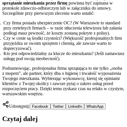
sprzątanie mieszkania przez firmę
powinna być zapisana w
protokole zdawczo-odbiorczym lub w załączniku do umowy.
Szczególnie przy pierwszym zleceniu warto ustalić:
Czy firma posiada ubezpieczenie OC? (W Warszawie to standard
przy rzetelnych firmach – w razie stłuczenia telewizora lub zalania
podłogi masz pewność, że koszty zostaną pokryte z polisy).
Czy w cenie są środki czystości? (Większość profesjonalnych firm
przyjeżdża ze swoim sprzętem i chemią, ale zawsze warto to
doprecyzować).
Kto jest odpowiedzialny za klucze do mieszkania? (Jeśli zamawiasz
usługę pod swoją nieobecność).
Podsumowując, profesjonalna firma sprzątająca to nie tylko „osoba
z mopem”, ale partner, który dba o higienę i trwałość wyposażenia
Twojego mieszkania. Wybierając wykonawcę, kieruj się opiniami
klientów z Twojej okolicy i zawsze pytaj o zakres usług przed
rozpoczęciem pracy. Dzięki temu zyskasz czas na relaks w czystym,
warszawskim wnętrzu.
Udostępnij:
Facebook
Twitter
LinkedIn
WhatsApp
Czytaj dalej