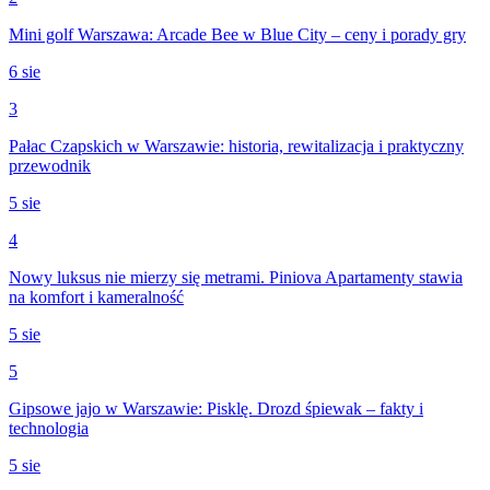
Mini golf Warszawa: Arcade Bee w Blue City – ceny i porady gry
6 sie
3
Pałac Czapskich w Warszawie: historia, rewitalizacja i praktyczny
przewodnik
5 sie
4
Nowy luksus nie mierzy się metrami. Piniova Apartamenty stawia
na komfort i kameralność
5 sie
5
Gipsowe jajo w Warszawie: Pisklę. Drozd śpiewak – fakty i
technologia
5 sie