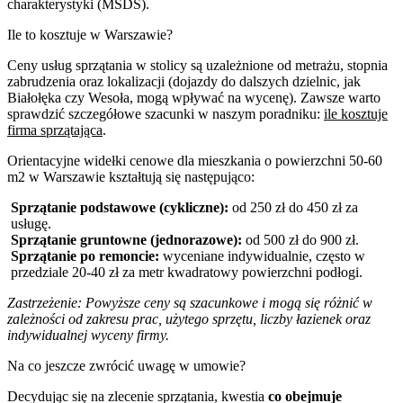
charakterystyki (MSDS).
Ile to kosztuje w Warszawie?
Ceny usług sprzątania w stolicy są uzależnione od metrażu, stopnia
zabrudzenia oraz lokalizacji (dojazdy do dalszych dzielnic, jak
Białołęka czy Wesoła, mogą wpływać na wycenę). Zawsze warto
sprawdzić szczegółowe szacunki w naszym poradniku:
ile kosztuje
firma sprzątająca
.
Orientacyjne widełki cenowe dla mieszkania o powierzchni 50-60
m2 w Warszawie kształtują się następująco:
Sprzątanie podstawowe (cykliczne):
od 250 zł do 450 zł za
usługę.
Sprzątanie gruntowne (jednorazowe):
od 500 zł do 900 zł.
Sprzątanie po remoncie:
wyceniane indywidualnie, często w
przedziale 20-40 zł za metr kwadratowy powierzchni podłogi.
Zastrzeżenie: Powyższe ceny są szacunkowe i mogą się różnić w
zależności od zakresu prac, użytego sprzętu, liczby łazienek oraz
indywidualnej wyceny firmy.
Na co jeszcze zwrócić uwagę w umowie?
Decydując się na zlecenie sprzątania, kwestia
co obejmuje