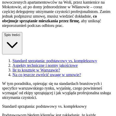
nowoczesnych apartamentowców na Woli, przez kamienice na
Mokotowie, aż po domy jednorodzinne w Wilanowie – coraz
częściej delegujemy utrzymanie czystości profesjonalistom. Zanim
jednak podpiszesz umowę, musisz wiedzieć dokładnie,
co
obejmuje sprzątanie mieszkania przez firmę
, aby uniknąć
nieporozumień podczas odbioru prac.
Spis treści
Standard sprzątania: podstawowy vs. kompleksowy
Aspekty techniczne i normy jakościowe
Ile to kosztuje w Warszawie?
Na co jeszcze zwrócić uwagę w umowie?
W tym poradniku, opierając się na standardach branżowych i
specyfice warszawskiego rynku, wyjaśnię, czego powinieneś
wymagać od ekipy sprzątającej i jak wygląda profesjonalna usługa
utrzymania czystości.
Standard sprzątania: podstawowy vs. kompleksowy
Podstawowym błędem klientów jest zakładanie, że każde