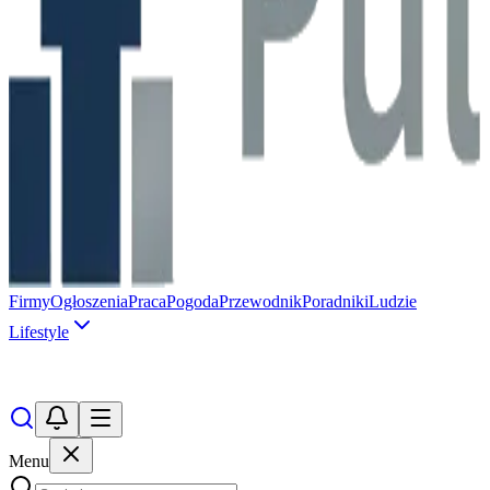
Firmy
Ogłoszenia
Praca
Pogoda
Przewodnik
Poradniki
Ludzie
Lifestyle
Menu