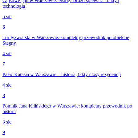
Gipsowe jajo w Warszawie: Pisklę. Drozd śpiewak – fakty i
technologia
5 sie
6
Tor łyżwiarski w Warszawie: kompletny przewodnik po obiekcie
Stegny
4 sie
7
Pałac Karasia w Warszawie – historia, fakty i losy rezydencji
4 sie
8
Pomnik Jana Kilińskiego w Warszawie: kompletny przewodnik po
historii
3 sie
9