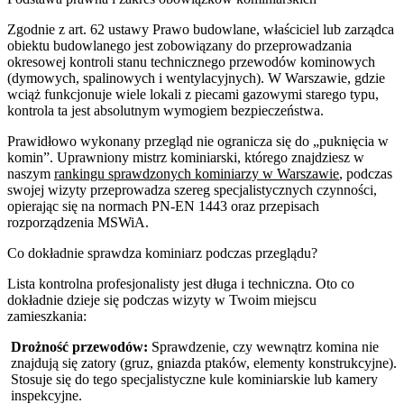
Zgodnie z art. 62 ustawy Prawo budowlane, właściciel lub zarządca
obiektu budowlanego jest zobowiązany do przeprowadzania
okresowej kontroli stanu technicznego przewodów kominowych
(dymowych, spalinowych i wentylacyjnych). W Warszawie, gdzie
wciąż funkcjonuje wiele lokali z piecami gazowymi starego typu,
kontrola ta jest absolutnym wymogiem bezpieczeństwa.
Prawidłowo wykonany przegląd nie ogranicza się do „puknięcia w
komin”. Uprawniony mistrz kominiarski, którego znajdziesz w
naszym
rankingu sprawdzonych kominiarzy w Warszawie
, podczas
swojej wizyty przeprowadza szereg specjalistycznych czynności,
opierając się na normach PN-EN 1443 oraz przepisach
rozporządzenia MSWiA.
Co dokładnie sprawdza kominiarz podczas przeglądu?
Lista kontrolna profesjonalisty jest długa i techniczna. Oto co
dokładnie dzieje się podczas wizyty w Twoim miejscu
zamieszkania:
Drożność przewodów:
Sprawdzenie, czy wewnątrz komina nie
znajdują się zatory (gruz, gniazda ptaków, elementy konstrukcyjne).
Stosuje się do tego specjalistyczne kule kominiarskie lub kamery
inspekcyjne.