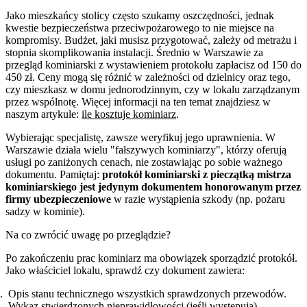
Jako mieszkańcy stolicy często szukamy oszczędności, jednak
kwestie bezpieczeństwa przeciwpożarowego to nie miejsce na
kompromisy. Budżet, jaki musisz przygotować, zależy od metrażu i
stopnia skomplikowania instalacji. Średnio w Warszawie za
przegląd kominiarski z wystawieniem protokołu zapłacisz od 150 do
450 zł. Ceny mogą się różnić w zależności od dzielnicy oraz tego,
czy mieszkasz w domu jednorodzinnym, czy w lokalu zarządzanym
przez wspólnotę. Więcej informacji na ten temat znajdziesz w
naszym artykule:
ile kosztuje kominiarz
.
Wybierając specjalistę, zawsze weryfikuj jego uprawnienia. W
Warszawie działa wielu "fałszywych kominiarzy", którzy oferują
usługi po zaniżonych cenach, nie zostawiając po sobie ważnego
dokumentu. Pamiętaj:
protokół kominiarski z pieczątką mistrza
kominiarskiego jest jedynym dokumentem honorowanym przez
firmy ubezpieczeniowe
w razie wystąpienia szkody (np. pożaru
sadzy w kominie).
Na co zwrócić uwagę po przeglądzie?
Po zakończeniu prac kominiarz ma obowiązek sporządzić protokół.
Jako właściciel lokalu, sprawdź czy dokument zawiera:
Opis stanu technicznego wszystkich sprawdzonych przewodów.
Wykaz stwierdzonych nieprawidłowości (jeśli występują).