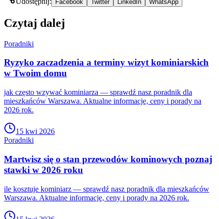
Udostępnij:
Facebook
Twitter
LinkedIn
WhatsApp
Czytaj dalej
Poradniki
Ryzyko zaczadzenia a terminy wizyt kominiarskich
w Twoim domu
jak często wzywać kominiarza — sprawdź nasz poradnik dla
mieszkańców Warszawa. Aktualne informacje, ceny i porady na
2026 rok.
15 kwi 2026
Poradniki
Martwisz się o stan przewodów kominowych poznaj
stawki w 2026 roku
ile kosztuje kominiarz — sprawdź nasz poradnik dla mieszkańców
Warszawa. Aktualne informacje, ceny i porady na 2026 rok.