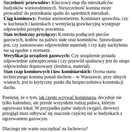
Szczelność przewodów:
Kluczowy etap dla mieszkańców
budynków wielorodzinnych. Nieszczelność komina może
prowadzić do przenikania spalin do sąsiednich mieszkań.
Ciąg kominowy:
Pomiar anemometrem. Kominiarz sprawdza, czy
w kuchniach i łazienkach z wentylacją grawitacyjną występuje
odpowiedni przepływ powietrza.
Stan techniczny przyłączy:
Kontrola podłączeń pieców
gazowych, kotłów na paliwo stałe oraz kominków. Sprawdzane
jest, czy zastosowano odpowiednie materiały i czy kąty nachylenia
rur są zgodne z normami.
Weryfikacja urządzeń gazowych:
Czy urządzenie posiada
odpowiednie zabezpieczenia i czy przewód spalinowy jest do niego
odpowiednio dopasowany (średnica, materiał).
Stan czap kominowych i ław kominiarskich:
Ocena stanu
technicznego komina ponad dachem – w Warszawie, przy silnych
wiatrach, jest to krytyczny punkt dla bezpieczeństwa konstrukcji
dachu.
Pamiętaj, że o tym,
jak często wzywać kominiarza
, decyduje nie
tylko kalendarz, ale przede wszystkim rodzaj paliwa, którym
ogrzewasz lokal. W przypadku paliw stałych (węgiel, drewno)
przegląd musi odbywać się znacznie częściej niż w budynkach z
ogrzewaniem gazowym.
Dlaczego nie warto oszczędzać na fachowcu?