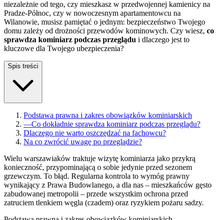
niezależnie od tego, czy mieszkasz w przedwojennej kamienicy na
Pradze-Północ, czy w nowoczesnym apartamentowcu na
Wilanowie, musisz pamiętać o jednym: bezpieczeństwo Twojego
domu zależy od drożności przewodów kominowych. Czy wiesz,
co
sprawdza kominiarz podczas przeglądu
i dlaczego jest to
kluczowe dla Twojego ubezpieczenia?
Spis treści
Podstawa prawna i zakres obowiązków kominiarskich
—
Co dokładnie sprawdza kominiarz podczas przeglądu?
Dlaczego nie warto oszczędzać na fachowcu?
Na co zwrócić uwagę po przeglądzie?
Wielu warszawiaków traktuje wizytę kominiarza jako przykrą
konieczność, przypominającą o sobie jedynie przed sezonem
grzewczym. To błąd. Regularna kontrola to wymóg prawny
wynikający z Prawa Budowlanego, a dla nas – mieszkańców gęsto
zabudowanej metropolii – przede wszystkim ochrona przed
zatruciem tlenkiem węgla (czadem) oraz ryzykiem pożaru sadzy.
Podstawa prawna i zakres obowiązków kominiarskich