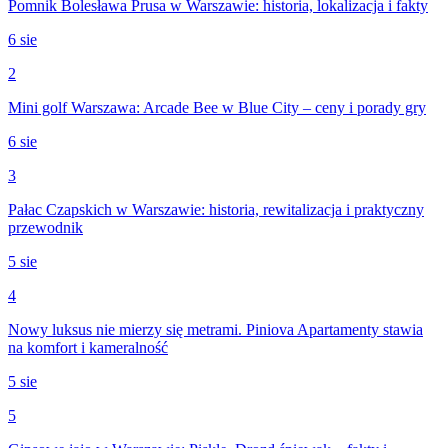
Pomnik Bolesława Prusa w Warszawie: historia, lokalizacja i fakty
6 sie
2
Mini golf Warszawa: Arcade Bee w Blue City – ceny i porady gry
6 sie
3
Pałac Czapskich w Warszawie: historia, rewitalizacja i praktyczny
przewodnik
5 sie
4
Nowy luksus nie mierzy się metrami. Piniova Apartamenty stawia
na komfort i kameralność
5 sie
5