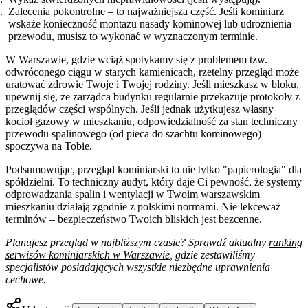
Zalecenia pokontrolne – to najważniejsza część. Jeśli kominiarz
wskaże konieczność montażu nasady kominowej lub udrożnienia
przewodu, musisz to wykonać w wyznaczonym terminie.
W Warszawie, gdzie wciąż spotykamy się z problemem tzw.
odwróconego ciągu w starych kamienicach, rzetelny przegląd może
uratować zdrowie Twoje i Twojej rodziny. Jeśli mieszkasz w bloku,
upewnij się, że zarządca budynku regularnie przekazuje protokoły z
przeglądów części wspólnych. Jeśli jednak użytkujesz własny
kocioł gazowy w mieszkaniu, odpowiedzialność za stan techniczny
przewodu spalinowego (od pieca do szachtu kominowego)
spoczywa na Tobie.
Podsumowując, przegląd kominiarski to nie tylko "papierologia" dla
spółdzielni. To techniczny audyt, który daje Ci pewność, że systemy
odprowadzania spalin i wentylacji w Twoim warszawskim
mieszkaniu działają zgodnie z polskimi normami. Nie lekceważ
terminów – bezpieczeństwo Twoich bliskich jest bezcenne.
Planujesz przegląd w najbliższym czasie? Sprawdź aktualny
ranking
serwisów kominiarskich w Warszawie
, gdzie zestawiliśmy
specjalistów posiadających wszystkie niezbędne uprawnienia
cechowe.