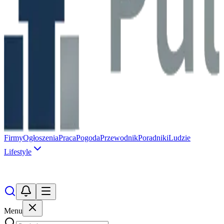
Firmy
Ogłoszenia
Praca
Pogoda
Przewodnik
Poradniki
Ludzie
Lifestyle
Menu