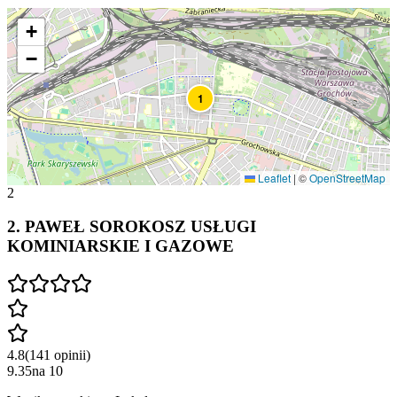
+
−
1
Leaflet
|
©
OpenStreetMap
2
2
.
PAWEŁ SOROKOSZ USŁUGI
KOMINIARSKIE I GAZOWE
4.8
(
141
opinii
)
9.35
na
10