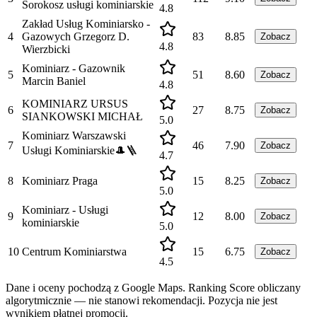
Sorokosz usługi kominiarskie
4.8
Zakład Usług Kominiarsko -
4
Gazowych Grzegorz D.
83
8.85
Zobacz
4.8
Wierzbicki
Kominiarz - Gazownik
5
51
8.60
Zobacz
Marcin Baniel
4.8
KOMINIARZ URSUS
6
27
8.75
Zobacz
SIANKOWSKI MICHAŁ
5.0
Kominiarz Warszawski
7
46
7.90
Zobacz
Usługi Kominiarskie🎩🪜
4.7
8
Kominiarz Praga
15
8.25
Zobacz
5.0
Kominiarz - Usługi
9
12
8.00
Zobacz
kominiarskie
5.0
10
Centrum Kominiarstwa
15
6.75
Zobacz
4.5
Dane i oceny pochodzą z Google Maps. Ranking Score obliczany
algorytmicznie — nie stanowi rekomendacji. Pozycja nie jest
wynikiem płatnej promocji.