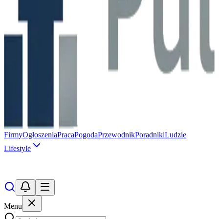
Firmy
Ogłoszenia
Praca
Pogoda
Przewodnik
Poradniki
Ludzie
Lifestyle
Menu