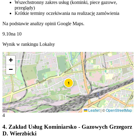
Wszechstronny zakres usług (kominki, piece gazowe,
przeglądy)
Krótkie terminy oczekiwania na realizację zamówienia
Na podstawie analizy opinii Google Maps.
9.10
na
10
Wynik w rankingu Lokalsy
+
−
1
Leaflet
|
©
OpenStreetMap
4
4
.
Zakład Usług Kominiarsko - Gazowych Grzegorz
D. Wierzbicki