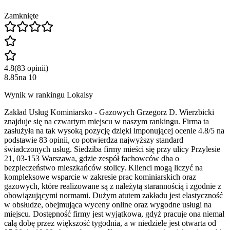
Zamknięte
4.8
(
83
opinii
)
8.85
na
10
Wynik w rankingu Lokalsy
Zakład Usług Kominiarsko - Gazowych Grzegorz D. Wierzbicki
znajduje się na czwartym miejscu w naszym rankingu. Firma ta
zasłużyła na tak wysoką pozycję dzięki imponującej ocenie 4.8/5 na
podstawie 83 opinii, co potwierdza najwyższy standard
świadczonych usług. Siedziba firmy mieści się przy ulicy Przylesie
21, 03-153 Warszawa, gdzie zespół fachowców dba o
bezpieczeństwo mieszkańców stolicy. Klienci mogą liczyć na
kompleksowe wsparcie w zakresie prac kominiarskich oraz
gazowych, które realizowane są z należytą starannością i zgodnie z
obowiązującymi normami. Dużym atutem zakładu jest elastyczność
w obsłudze, obejmująca wyceny online oraz wygodne usługi na
miejscu. Dostępność firmy jest wyjątkowa, gdyż pracuje ona niemal
całą dobę przez większość tygodnia, a w niedziele jest otwarta od