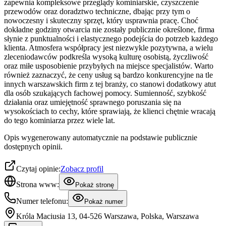
zapewnia kompleksowe przeglądy kominiarskie, czyszczenie
przewodów oraz doradztwo techniczne, dbając przy tym o
nowoczesny i skuteczny sprzęt, który usprawnia pracę. Choć
dokładne godziny otwarcia nie zostały publicznie określone, firma
słynie z punktualności i elastycznego podejścia do potrzeb każdego
klienta. Atmosfera współpracy jest niezwykle pozytywna, a wielu
zleceniodawców podkreśla wysoką kulturę osobistą, życzliwość
oraz miłe usposobienie przybyłych na miejsce specjalistów. Warto
również zaznaczyć, że ceny usług są bardzo konkurencyjne na tle
innych warszawskich firm z tej branży, co stanowi dodatkowy atut
dla osób szukających fachowej pomocy. Sumienność, szybkość
działania oraz umiejętność sprawnego poruszania się na
wysokościach to cechy, które sprawiają, że klienci chętnie wracają
do tego kominiarza przez wiele lat.
Opis wygenerowany automatycznie na podstawie publicznie
dostępnych opinii.
Czytaj opinie:
Zobacz profil
Strona www:
Pokaż stronę
Numer telefonu:
Pokaż numer
Króla Maciusia 13, 04-526 Warszawa, Polska, Warszawa