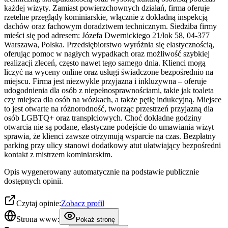
każdej wizyty. Zamiast powierzchownych działań, firma oferuje
rzetelne przeglądy kominiarskie, włącznie z dokładną inspekcją
dachów oraz fachowym doradztwem technicznym. Siedziba firmy
mieści się pod adresem: Józefa Dwernickiego 21/lok 58, 04-377
Warszawa, Polska. Przedsiębiorstwo wyróżnia się elastycznością,
oferując pomoc w nagłych wypadkach oraz możliwość szybkiej
realizacji zleceń, często nawet tego samego dnia. Klienci mogą
liczyć na wyceny online oraz usługi świadczone bezpośrednio na
miejscu. Firma jest niezwykle przyjazna i inkluzywna – oferuje
udogodnienia dla osób z niepełnosprawnościami, takie jak toaleta
czy miejsca dla osób na wózkach, a także pętlę indukcyjną. Miejsce
to jest otwarte na różnorodność, tworząc przestrzeń przyjazną dla
osób LGBTQ+ oraz transpłciowych. Choć dokładne godziny
otwarcia nie są podane, elastyczne podejście do umawiania wizyt
sprawia, że klienci zawsze otrzymują wsparcie na czas. Bezpłatny
parking przy ulicy stanowi dodatkowy atut ułatwiający bezpośredni
kontakt z mistrzem kominiarskim.
Opis wygenerowany automatycznie na podstawie publicznie
dostępnych opinii.
Czytaj opinie:
Zobacz profil
Strona www:
Pokaż stronę