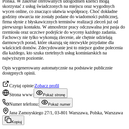
Polska. W zakresie oferowanych udogodnień klienci mogą
skorzystać z usług świadczonych na miejscu oraz wygodnych
wycen online, co znacząco ułatwia współpracę. Choć dokładne
godziny otwarcia nie zostały podane do wiadomości publicznej,
firma słynie z błyskawicznych terminów realizacji zleceń już od
pierwszego kontaktu. W atmosferze pracy odczuwalna jest pasja do
rzemiosła oraz uczciwe podejście do wyceny każdego zadania.
Fachowcy nie tylko wykonują zlecenie, ale chętnie udzielają
darmowych porad, które okazują się niezwykle przydatne dla
właścicieli domów. Zdecydowanie jest to miejsce godne polecenia
dla każdego, kto szuka rzetelnych usług kominiarskich na
najwyższym poziomie.
Opis wygenerowany automatycznie na podstawie publicznie
dostępnych opinii.
Czytaj opinie:
Zobacz profil
Strona www:
Pokaż stronę
Numer telefonu:
Pokaż numer
Jana Zamoyskiego 27/1, 03-801 Warszawa, Polska, Warszawa
Kopiuj