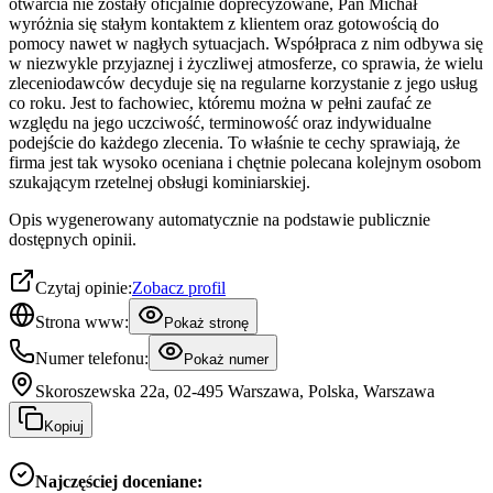
otwarcia nie zostały oficjalnie doprecyzowane, Pan Michał
wyróżnia się stałym kontaktem z klientem oraz gotowością do
pomocy nawet w nagłych sytuacjach. Współpraca z nim odbywa się
w niezwykle przyjaznej i życzliwej atmosferze, co sprawia, że wielu
zleceniodawców decyduje się na regularne korzystanie z jego usług
co roku. Jest to fachowiec, któremu można w pełni zaufać ze
względu na jego uczciwość, terminowość oraz indywidualne
podejście do każdego zlecenia. To właśnie te cechy sprawiają, że
firma jest tak wysoko oceniana i chętnie polecana kolejnym osobom
szukającym rzetelnej obsługi kominiarskiej.
Opis wygenerowany automatycznie na podstawie publicznie
dostępnych opinii.
Czytaj opinie:
Zobacz profil
Strona www:
Pokaż stronę
Numer telefonu:
Pokaż numer
Skoroszewska 22a, 02-495 Warszawa, Polska, Warszawa
Kopiuj
Najczęściej doceniane: