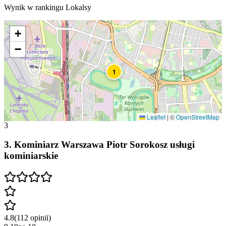
Wynik w rankingu Lokalsy
+
−
1
Leaflet
|
©
OpenStreetMap
3
3
.
Kominiarz Warszawa Piotr Sorokosz usługi
kominiarskie
4.8
(
112
opinii
)