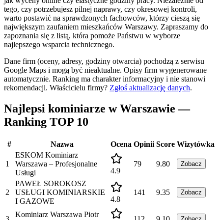
jak wyceny online czy elastyczne godziny pracy. Niezależnie od
tego, czy potrzebujesz pilnej naprawy, czy okresowej kontroli,
warto postawić na sprawdzonych fachowców, którzy cieszą się
największym zaufaniem mieszkańców Warszawy. Zapraszamy do
zapoznania się z listą, która pomoże Państwu w wyborze
najlepszego wsparcia technicznego.
Dane firm (oceny, adresy, godziny otwarcia) pochodzą z serwisu
Google Maps i mogą być nieaktualne. Opisy firm wygenerowane
automatycznie. Ranking ma charakter informacyjny i nie stanowi
rekomendacji.
Właścicielu firmy?
Zgłoś aktualizację danych
.
Najlepsi kominiarze w Warszawie —
Ranking TOP 10
#
Nazwa
Ocena
Opinii
Score
Wizytówka
ESKOM Kominiarz
1
Warszawa – Profesjonalne
79
9.80
Zobacz
4.9
Usługi
PAWEŁ SOROKOSZ
2
USŁUGI KOMINIARSKIE
141
9.35
Zobacz
4.8
I GAZOWE
Kominiarz Warszawa Piotr
3
112
9.10
Zobacz