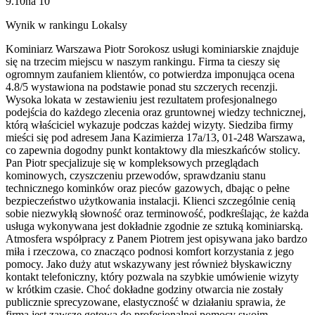
9.10
na
10
Wynik w rankingu Lokalsy
Kominiarz Warszawa Piotr Sorokosz usługi kominiarskie znajduje
się na trzecim miejscu w naszym rankingu. Firma ta cieszy się
ogromnym zaufaniem klientów, co potwierdza imponująca ocena
4.8/5 wystawiona na podstawie ponad stu szczerych recenzji.
Wysoka lokata w zestawieniu jest rezultatem profesjonalnego
podejścia do każdego zlecenia oraz gruntownej wiedzy technicznej,
którą właściciel wykazuje podczas każdej wizyty. Siedziba firmy
mieści się pod adresem Jana Kazimierza 17a/13, 01-248 Warszawa,
co zapewnia dogodny punkt kontaktowy dla mieszkańców stolicy.
Pan Piotr specjalizuje się w kompleksowych przeglądach
kominowych, czyszczeniu przewodów, sprawdzaniu stanu
technicznego kominków oraz pieców gazowych, dbając o pełne
bezpieczeństwo użytkowania instalacji. Klienci szczególnie cenią
sobie niezwykłą słowność oraz terminowość, podkreślając, że każda
usługa wykonywana jest dokładnie zgodnie ze sztuką kominiarską.
Atmosfera współpracy z Panem Piotrem jest opisywana jako bardzo
miła i rzeczowa, co znacząco podnosi komfort korzystania z jego
pomocy. Jako duży atut wskazywany jest również błyskawiczny
kontakt telefoniczny, który pozwala na szybkie umówienie wizyty
w krótkim czasie. Choć dokładne godziny otwarcia nie zostały
publicznie sprecyzowane, elastyczność w działaniu sprawia, że
firma jest zawsze gotowa do profesjonalnej pomocy swoim