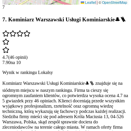
Leaflet
|
©
OpenStreetMap
7
7
.
Kominiarz Warszawski Usługi Kominiarskie🎩🪜
4.7
(
46
opinii
)
7.90
na
10
Wynik w rankingu Lokalsy
Kominiarz Warszawski Usługi Kominiarskie🎩🪜 znajduje się na
siódmym miejscu w naszym rankingu. Firma ta cieszy się
ogromnym zaufaniem klientów, co potwierdza wysoka ocena 4.7 na
5 gwiazdek przy 46 opiniach. Klienci doceniają przede wszystkim
wyjątkowy profesjonalizm, rzetelność oraz ogromną wiedzę
techniczną, którą wykazują się fachowcy podczas każdej realizacji.
Siedziba firmy mieści się pod adresem Króla Maciusia 13, 04-526
Warszawa, Polska, skąd zespół sprawnie dociera do
zleceniodawców na terenie całego miasta. W ramach oferty firma