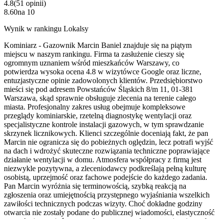
4.8
(
51
opinii
)
8.60
na
10
Wynik w rankingu Lokalsy
Kominiarz - Gazownik Marcin Baniel znajduje się na piątym
miejscu w naszym rankingu. Firma ta zasłużenie cieszy się
ogromnym uznaniem wśród mieszkańców Warszawy, co
potwierdza wysoka ocena 4.8 w wizytówce Google oraz liczne,
entuzjastyczne opinie zadowolonych klientów. Przedsiębiorstwo
mieści się pod adresem Powstańców Śląskich 8/m 11, 01-381
Warszawa, skąd sprawnie obsługuje zlecenia na terenie całego
miasta. Profesjonalny zakres usług obejmuje kompleksowe
przeglądy kominiarskie, rzetelną diagnostykę wentylacji oraz
specjalistyczne kontrole instalacji gazowych, w tym sprawdzanie
skrzynek licznikowych. Klienci szczególnie doceniają fakt, że pan
Marcin nie ogranicza się do pobieżnych oględzin, lecz potrafi wyjść
na dach i wdrożyć skuteczne rozwiązania techniczne poprawiające
działanie wentylacji w domu. Atmosfera współpracy z firmą jest
niezwykle pozytywna, a zleceniodawcy podkreślają pełną kulturę
osobistą, uprzejmość oraz fachowe podejście do każdego zadania.
Pan Marcin wyróżnia się terminowością, szybką reakcją na
zgłoszenia oraz umiejętnością przystępnego wyjaśniania wszelkich
zawiłości technicznych podczas wizyty. Choć dokładne godziny
otwarcia nie zostały podane do publicznej wiadomości, elastyczność