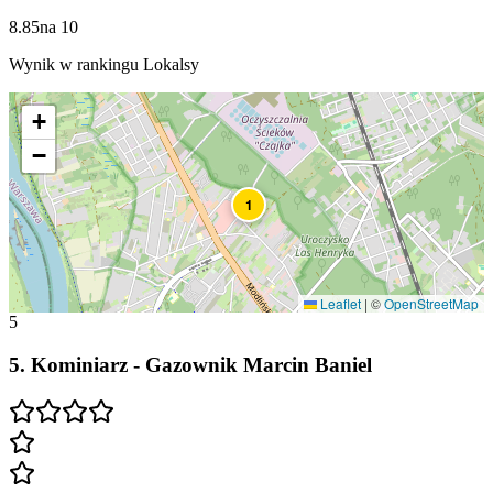
8.85
na
10
Wynik w rankingu Lokalsy
+
−
1
Leaflet
|
©
OpenStreetMap
5
5
.
Kominiarz - Gazownik Marcin Baniel