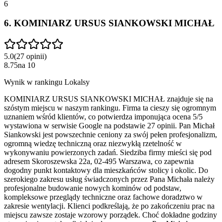
6
6
.
KOMINIARZ URSUS SIANKOWSKI MICHAŁ
5.0
(
27
opinii
)
8.75
na
10
Wynik w rankingu Lokalsy
KOMINIARZ URSUS SIANKOWSKI MICHAŁ znajduje się na
szóstym miejscu w naszym rankingu. Firma ta cieszy się ogromnym
uznaniem wśród klientów, co potwierdza imponująca ocena 5/5
wystawiona w serwisie Google na podstawie 27 opinii. Pan Michał
Siankowski jest powszechnie ceniony za swój pełen profesjonalizm,
ogromną wiedzę techniczną oraz niezwykłą rzetelność w
wykonywaniu powierzonych zadań. Siedziba firmy mieści się pod
adresem Skoroszewska 22a, 02-495 Warszawa, co zapewnia
dogodny punkt kontaktowy dla mieszkańców stolicy i okolic. Do
szerokiego zakresu usług świadczonych przez Pana Michała należy
profesjonalne budowanie nowych kominów od podstaw,
kompleksowe przeglądy techniczne oraz fachowe doradztwo w
zakresie wentylacji. Klienci podkreślają, że po zakończeniu prac na
miejscu zawsze zostaje wzorowy porządek. Choć dokładne godziny