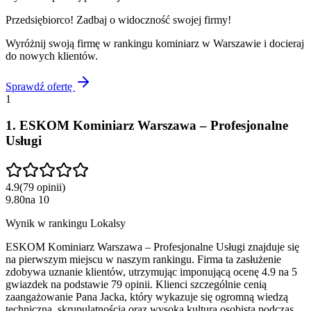
Przedsiębiorco! Zadbaj o widoczność swojej firmy!
Wyróżnij swoją firmę w rankingu
kominiarz
w
Warszawie
i docieraj
do nowych klientów.
Sprawdź ofertę
1
1
.
ESKOM Kominiarz Warszawa – Profesjonalne
Usługi
4.9
(
79
opinii
)
9.80
na
10
Wynik w rankingu Lokalsy
ESKOM Kominiarz Warszawa – Profesjonalne Usługi znajduje się
na pierwszym miejscu w naszym rankingu. Firma ta zasłużenie
zdobywa uznanie klientów, utrzymując imponującą ocenę 4.9 na 5
gwiazdek na podstawie 79 opinii. Klienci szczególnie cenią
zaangażowanie Pana Jacka, który wykazuje się ogromną wiedzą
techniczną, skrupulatnością oraz wysoką kulturą osobistą podczas