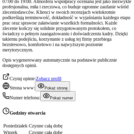
07:00 do 19:00. Atmosfera współpracy oceniana jest jako niezwykle
profesjonalna, miła i rzeczowa, co buduje ogromne zaufanie wśród
zleceniodawców. Klienci w swoich recenzjach wielokrotnie
podkreślają terminowość, dokładność w wyjaśnianiu każdego etapu
prac oraz sprawne załatwianie wszelkich formalności. Każde
zlecenie kończy się solidnie przygotowanym protokołem, co
świadczy o pełnym zaangażowaniu i doświadczeniu kadry. Dzięki
takiemu podejściu, korzystanie z usług tej firmy przebiega
bezstresowo, komfortowo i na najwyższym poziomie
merytorycznym.
Opis wygenerowany automatycznie na podstawie publicznie
dostępnych opinii.
Czytaj opinie:
Zobacz profil
Strona www:
Pokaż stronę
Numer telefonu:
Pokaż numer
Godziny otwarcia
Poniedziałek
Czynne całą dobę
Wtorek
Czynne całą dobę