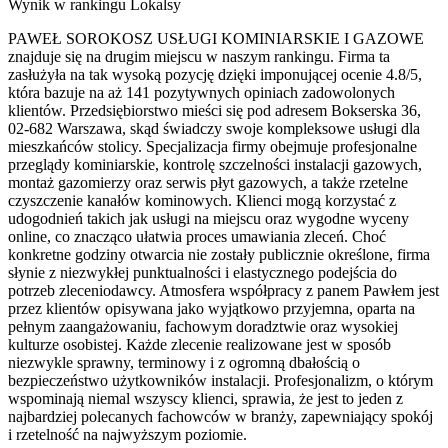
Wynik w rankingu Lokalsy
PAWEŁ SOROKOSZ USŁUGI KOMINIARSKIE I GAZOWE
znajduje się na drugim miejscu w naszym rankingu. Firma ta
zasłużyła na tak wysoką pozycję dzięki imponującej ocenie 4.8/5,
która bazuje na aż 141 pozytywnych opiniach zadowolonych
klientów. Przedsiębiorstwo mieści się pod adresem Bokserska 36,
02-682 Warszawa, skąd świadczy swoje kompleksowe usługi dla
mieszkańców stolicy. Specjalizacja firmy obejmuje profesjonalne
przeglądy kominiarskie, kontrolę szczelności instalacji gazowych,
montaż gazomierzy oraz serwis płyt gazowych, a także rzetelne
czyszczenie kanałów kominowych. Klienci mogą korzystać z
udogodnień takich jak usługi na miejscu oraz wygodne wyceny
online, co znacząco ułatwia proces umawiania zleceń. Choć
konkretne godziny otwarcia nie zostały publicznie określone, firma
słynie z niezwykłej punktualności i elastycznego podejścia do
potrzeb zleceniodawcy. Atmosfera współpracy z panem Pawłem jest
przez klientów opisywana jako wyjątkowo przyjemna, oparta na
pełnym zaangażowaniu, fachowym doradztwie oraz wysokiej
kulturze osobistej. Każde zlecenie realizowane jest w sposób
niezwykle sprawny, terminowy i z ogromną dbałością o
bezpieczeństwo użytkowników instalacji. Profesjonalizm, o którym
wspominają niemal wszyscy klienci, sprawia, że jest to jeden z
najbardziej polecanych fachowców w branży, zapewniający spokój
i rzetelność na najwyższym poziomie.