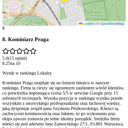
Leaflet
|
©
OpenStreetMap
8
8
.
Kominiarz Praga
5.0
(
15
opinii
)
8.25
na
10
Wynik w rankingu Lokalsy
Kominiarz Praga znajduje się na ósmym miejscu w naszym
rankingu. Firma ta cieszy się ogromnym zaufaniem wśród klientów,
co potwierdza imponująca ocena 5/5 w serwisie Google przy 15
zebranych recenzjach. Wysoka pozycja w rankingu wynika przede
wszystkim z niezwykłego profesjonalizmu oraz fachowej wiedzy,
jaką dysponuje zespół pana Szymona Piórkowskiego. Klienci są
zachwyceni terminowością oraz faktem, że po wykonaniu prac
ekipa zawsze zostawia po sobie idealny porządek. Siedziba firmy
mieści się pod adresem Jana Zamoyskiego 27/1, 03-801 Warszawa,