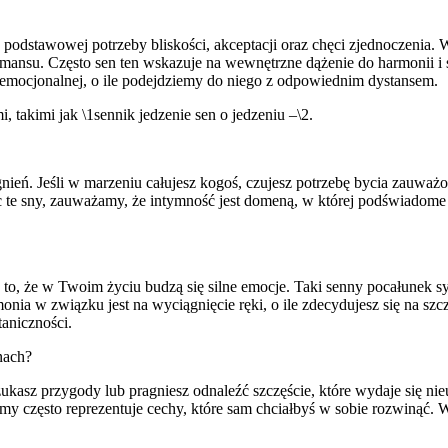
 podstawowej potrzeby bliskości, akceptacji oraz chęci zjednoczenia. W
y romansu. Często sen ten wskazuje na wewnętrzne dążenie do harmonii
emocjonalnej, o ile podejdziemy do niego z odpowiednim dystansem.
takimi jak \1sennik jedzenie sen o jedzeniu –\2.
nień. Jeśli w marzeniu całujesz kogoś, czujesz potrzebę bycia zauważ
jąc te sny, zauważamy, że intymność jest domeną, w której podświadome 
 to, że w Twoim życiu budzą się silne emocje. Taki senny pocałunek sy
onia w związku jest na wyciągnięcie ręki, o ile zdecydujesz się na sz
aniczności.
nach?
kasz przygody lub pragniesz odnaleźć szczęście, które wydaje się nie
omy często reprezentuje cechy, które sam chciałbyś w sobie rozwinąć.