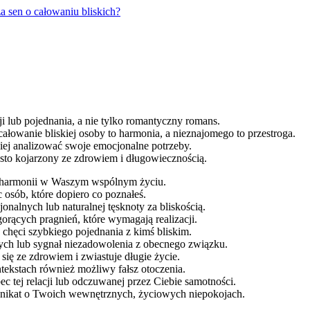
a sen o całowaniu bliskich?
i lub pojednania, a nie tylko romantyczny romans.
 całowanie bliskiej osoby to harmonia, a nieznajomego to przestroga.
piej analizować swoje emocjonalne potrzeby.
ęsto kojarzony ze zdrowiem i długowiecznością.
az harmonii w Waszym wspólnym życiu.
osób, które dopiero co poznałeś.
alnych lub naturalnej tęsknoty za bliskością.
orących pragnień, które wymagają realizacji.
 chęci szybkiego pojednania z kimś bliskim.
ych lub sygnał niezadowolenia z obecnego związku.
się ze zdrowiem i zwiastuje długie życie.
tekstach również możliwy fałsz otoczenia.
tej relacji lub odczuwanej przez Ciebie samotności.
munikat o Twoich wewnętrznych, życiowych niepokojach.