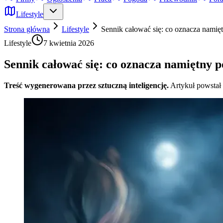
Lifestyle
Strona główna
Lifestyle
Sennik całować się: co oznacza namię
Lifestyle
7 kwietnia 2026
Sennik całować się: co oznacza namiętny 
Treść wygenerowana przez sztuczną inteligencję.
Artykuł powstał