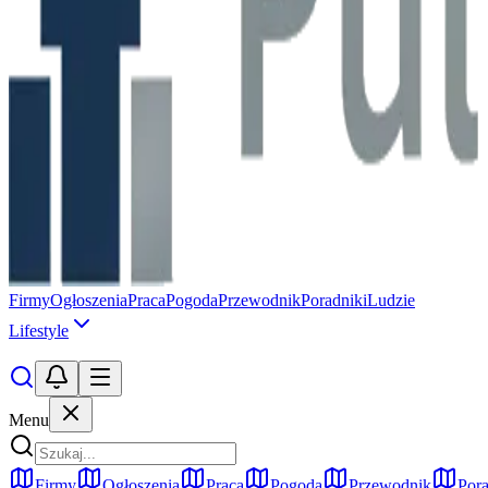
Firmy
Ogłoszenia
Praca
Pogoda
Przewodnik
Poradniki
Ludzie
Lifestyle
Menu
Firmy
Ogłoszenia
Praca
Pogoda
Przewodnik
Pora