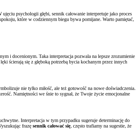
 ujęciu psychologii głębi, sennik całowanie interpretuje jako proces
 i spokoju, które w codziennym biegu bywa pomijane. Warto pamiętać,
onym i docenionym. Taka interpretacja pozwala na lepsze zrozumienie
lęki ścierają się z głęboką potrzebą bycia kochanym przez innych
mbolizuje nie tylko miłość, ale też gotowość na nowe doświadczenia.
czerość. Namiętności we śnie to sygnał, że Twoje życie emocjonalne
uchwytne. Interpretacja w tym przypadku sugeruje determinację do
 Wyszukując frazę
sennik całować się
, często trafiamy na sugestie, że