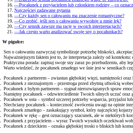
—
Pocałunek z przyjacielem lub członkiem rodziny – co oznacz
Najczęściej zadawane pytania
—
Czy każdy sen o całowaniu ma znaczenie romantyczne?
—
Co zrobić, jeśli sen o całowaniu wywołuje u mnie lęk?
—
Czy sennik zawsze ma rację w swoich interpretacjach?
—
Jak często warto analizować swoje sny o pocałunkach?
W pigułce:
Sen o całowaniu zazwyczaj symbolizuje potrzebę bliskości, akceptacj
Najważniejszym faktem jest to, że interpretacja zależy od kontekstu:
Praktyczna porada: zapisuj swoje sny zaraz po przebudzeniu, aby le
Warto wiedzieć, że pocałunek zmarłego we śnie jest w sennikach cz
Pocałunek z partnerem – zwiastun głębokiej więzi, namiętności or
Pocałunek z nieznajomym – przestroga przed zbytnią ufnością wobec 
Pocałunek z byłym partnerem – sygnał nierozwiązanych spraw emocjon
Namiętny pocałunek – odzwierciedlenie Twoich silnych uczuć oraz g
Pocałunek w usta – symbol szczerej potrzeby wsparcia, przyjaźni lub
Niechciany pocałunek – konieczność zwrócenia uwagi na opinie inn
Pocałunek zmarłego – zaskakujący symbol, który najczęściej kojarzy 
Pocałunek w rękę – gest oznaczający szacunek, ale w niektórych kon
Pocałunek z przyjacielem – wyraz Twoich wysokich oczekiwań wobec 
Pocałunek z dzieckiem – oznaka głębokiej troski o bliskich lub ko