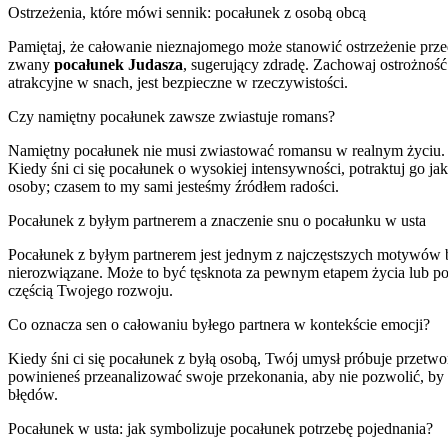
Ostrzeżenia, które mówi sennik: pocałunek z osobą obcą
Pamiętaj, że całowanie nieznajomego może stanowić ostrzeżenie przed
zwany
pocałunek Judasza
, sugerujący zdradę. Zachowaj ostrożnoś
atrakcyjne w snach, jest bezpieczne w rzeczywistości.
Czy namiętny pocałunek zawsze zwiastuje romans?
Namiętny pocałunek nie musi zwiastować romansu w realnym życiu. C
Kiedy śni ci się pocałunek o wysokiej intensywności, potraktuj go ja
osoby; czasem to my sami jesteśmy źródłem radości.
Pocałunek z byłym partnerem a znaczenie snu o pocałunku w usta
Pocałunek z byłym partnerem jest jednym z najczęstszych motywów bu
nierozwiązane. Może to być tęsknota za pewnym etapem życia lub potr
częścią Twojego rozwoju.
Co oznacza sen o całowaniu byłego partnera w kontekście emocji?
Kiedy śni ci się pocałunek z byłą osobą, Twój umysł próbuje przetwo
powinieneś przeanalizować swoje przekonania, aby nie pozwolić, by 
błędów.
Pocałunek w usta: jak symbolizuje pocałunek potrzebę pojednania?