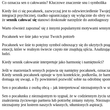
Co oznacza sen o całowaniu? Kluczowe znaczenie snu i symbolika
Kiedy śni ci się pocałunek, zazwyczaj jest to odzwierciedlenie Twojej
integracji psychicznej, rzadko ograniczający się wyłącznie do sfer
że
sennik całować się
stanowi doskonałe narzędzie do autodiagnozy 
Warto również zapoznać się z innymi popularnymi motywami sennymi, 
Pocałunek we śnie jako wyraz Twoich potrzeb
Pocałunek we śnie to potężny symbol odnoszący się do ukrytych prag
emocji, które w realnym świecie często nie znajdują ujścia. Analizu
ludzi.
Kiedy sennik całowanie interpretuje jako harmonię i namiętności?
Jeśli w marzeniach sennych pojawia się namiętny pocałunek, oznacza
Kiedy sennik pocałunek opisuje w tym kontekście, podkreśla, że harm
domaga się uwagi, a Ty powinieneś pozwolić sobie na odrobinę spont
Sen o pocałunku z osobą obcą – jak interpretować nieznajomych w s
Sen o pocałunku z nieznajomym to sygnał, że w codziennym życiu szu
znalezienia życiowego partnera lub potrzebę zmiany rutyny. Nieznaj
nieznajomy jest lustrem naszych własnych, stłumionych aspiracji.