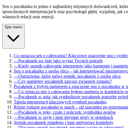
Sen o pocałunku to jedno z najbardziej intymnych doświadczeń, któr
sprawdzonych interpretacjach oraz psychologii głębi, wyjaśnię, jak 
własnych relacji oraz emocji.
Spis treści
Co oznacza sen o całowaniu? Kluczowe znaczenie snu i symbo
—
Pocałunek we śnie jako wyraz Twoich potrzeb
—
Kiedy sennik całowanie interpretuje jako harmonię i namiętn
Sen o pocałunku z osobą obcą – jak interpretować nieznajomy
—
Ostrzeżenia, które mówi sennik: pocałunek z osobą obcą
—
Czy namiętny pocałunek zawsze zwiastuje romans?
Pocałunek z byłym partnerem a znaczenie snu o pocałunku w u
—
Co oznacza sen o całowaniu byłego partnera w kontekście e
—
Pocałunek w usta: jak symbolizuje pocałunek potrzebę poje
Tabela interpretacji kluczowych symboli pocałunku
Różne rodzaje pocałunki w snach – od szacunku po pożegnani
—
Pocałunek w rękę, czoło i policzek: symbolika gestów
—
Pocałunek w szyję i inne intymne gesty w sennikach
Sennik pocałunek zmarłego i inne nietypowe konteksty
—
Dlaczego sennik pocałunek zmarłego wiąże ze zdrowiem?