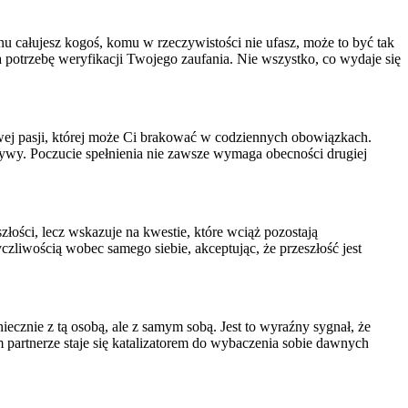
nu całujesz kogoś, komu w rzeczywistości nie ufasz, może to być tak
otrzebę weryfikacji Twojego zaufania. Nie wszystko, co wydaje się
wej pasji, której może Ci brakować w codziennych obowiązkach.
i żywy. Poczucie spełnienia nie zawsze wymaga obecności drugiej
ości, lecz wskazuje na kwestie, które wciąż pozostają
zliwością wobec samego siebie, akceptując, że przeszłość jest
ecznie z tą osobą, ale z samym sobą. Jest to wyraźny sygnał, że
 partnerze staje się katalizatorem do wybaczenia sobie dawnych