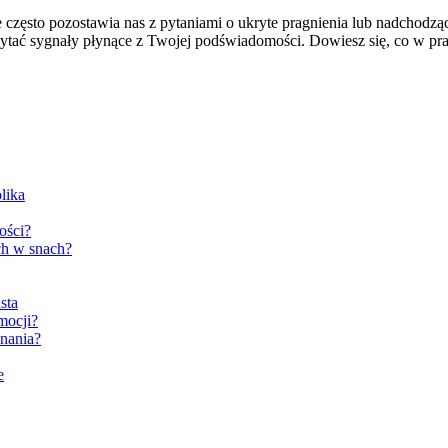
e często pozostawia nas z pytaniami o ukryte pragnienia lub nadchodz
czytać sygnały płynące z Twojej podświadomości. Dowiesz się, co w prak
lika
ości?
ch w snach?
sta
mocji?
dnania?
e