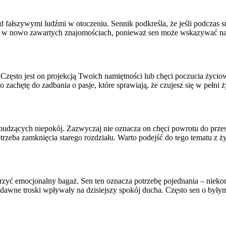
 fałszywymi ludźmi w otoczeniu. Sennik podkreśla, że jeśli podczas s
ć w nowo zawartych znajomościach, ponieważ sen może wskazywać na p
zęsto jest on projekcją Twoich namiętności lub chęci poczucia życio
ko zachętę do zadbania o pasje, które sprawiają, że czujesz się w pełn
dzących niepokój. Zazwyczaj nie oznacza on chęci powrotu do przeszł
zeba zamknięcia starego rozdziału. Warto podejść do tego tematu z życ
rzyć emocjonalny bagaż. Sen ten oznacza potrzebę pojednania – niekoni
dawne troski wpływały na dzisiejszy spokój ducha. Często sen o byłym