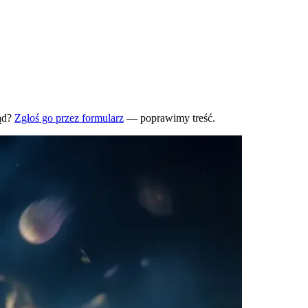
ąd?
Zgłoś go przez formularz
— poprawimy treść.