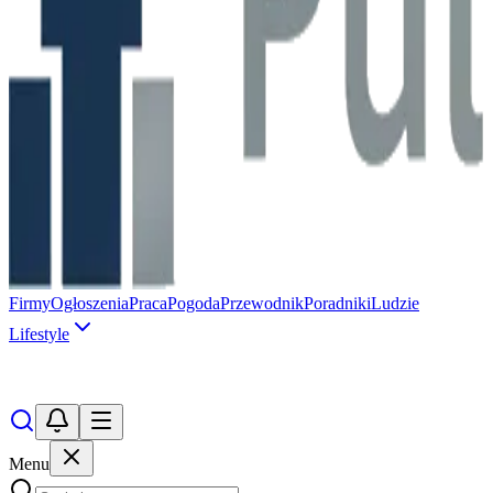
Firmy
Ogłoszenia
Praca
Pogoda
Przewodnik
Poradniki
Ludzie
Lifestyle
Menu