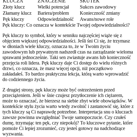
KLUCZA
ZNACZENIE
SKUTEK
Złoty klucz
Wielki potencjał
Sukces zawodowy
Złamany klucz
Bariera/problem
Konieczność zmiany
Pęk kluczy
Odpowiedzialność
Awans/nowe role
Pęk kluczy: Co oznacza w kontekście Twojej odpowiedzialności?
Pęk kluczy to symbol, który w senniku najczęściej wiąże się z
objęciem większej odpowiedzialności. Jeśli śni Ci się, że trzymasz
w dłoniach wiele kluczy, oznacza to, że w Twoim życiu
zawodowym lub prywatnym nadszedł czas na zarządzanie wieloma
sprawami jednocześnie. Taki sen zwiastuje awans lub konieczność
przejęcia roli lidera. Pęk kluczy daje Ci dostęp do wielu różnych
drzwi, co oznacza, że masz więcej opcji, niż początkowo
zakładałeś. To bardzo praktyczna lekcja, którą warto wprowadzić
do codziennego życia.
Z drugiej strony, pęk kluczy może być ostrzeżeniem przed
przeciążeniem. Jeśli w śnie czujesz przytłoczenie ich ciężarem,
może to oznaczać, że bierzesz na siebie zbyt wiele obowiązków. W
kontekście stylu życia warto wtedy zwolnić i zastanowić się, które z
tych kluczy są Ci naprawdę potrzebne. Interpretacja snu o kluczach
zawsze powinna uwzględniać Twoje samopoczucie. Czy czułeś
dumę, trzymając ten pęk, czy niepokój? To kluczowe pytanie, które
pomoże Ci lepiej zrozumieć, czy jesteś gotowy na nadchodzące
wyzwania.