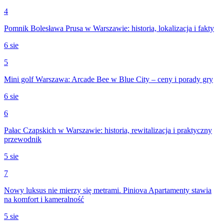
4
Pomnik Bolesława Prusa w Warszawie: historia, lokalizacja i fakty
6 sie
5
Mini golf Warszawa: Arcade Bee w Blue City – ceny i porady gry
6 sie
6
Pałac Czapskich w Warszawie: historia, rewitalizacja i praktyczny
przewodnik
5 sie
7
Nowy luksus nie mierzy się metrami. Piniova Apartamenty stawia
na komfort i kameralność
5 sie