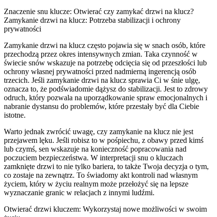
Znaczenie snu klucze: Otwierać czy zamykać drzwi na klucz?
Zamykanie drzwi na klucz: Potrzeba stabilizacji i ochrony
prywatności
Zamykanie drzwi na klucz często pojawia się w snach osób, które
przechodzą przez okres intensywnych zmian. Taka czynność w
świecie snów wskazuje na potrzebę odcięcia się od przeszłości lub
ochrony własnej prywatności przed nadmierną ingerencją osób
trzecich. Jeśli zamykanie drzwi na klucz sprawia Ci w śnie ulgę,
oznacza to, że podświadomie dążysz do stabilizacji. Jest to zdrowy
odruch, który pozwala na uporządkowanie spraw emocjonalnych i
nabranie dystansu do problemów, które przestały być dla Ciebie
istotne.
Warto jednak zwrócić uwagę, czy zamykanie na klucz nie jest
przejawem lęku. Jeśli robisz to w pośpiechu, z obawy przed kimś
lub czymś, sen wskazuje na konieczność popracowania nad
poczuciem bezpieczeństwa. W interpretacji snu o kluczach
zamknięte drzwi to nie tylko bariera, to także Twoja decyzja o tym,
co zostaje na zewnątrz. To świadomy akt kontroli nad własnym
życiem, który w życiu realnym może przełożyć się na lepsze
wyznaczanie granic w relacjach z innymi ludźmi.
Otwierać drzwi kluczem: Wykorzystaj nowe możliwości w swoim