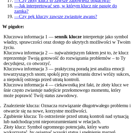
—
Czy złoty klucz to zawsze zapowiedź bogactwa?
—
Jak interpretować sen, w którym klucz nie pasuje do
zamka?
—
Czy pęk kluczy zawsze zwiastuje awans?
W pigułce:
Kluczowa informacja 1 —
sennik klucze
interpretuje jako symbol
władzy, sprawczości oraz dostęp do ukrytych możliwości w Twoim
życiu.
Kluczowa informacja 2 — najważniejszym faktem jest to, że klucz
reprezentuje Twoją gotowość do rozwiązania problemów – to Ty
decydujesz, co otworzyć.
Kluczowa informacja 3 — praktyczną poradą jest analiza emocji
towarzyszących snom; spokój przy otwieraniu drzwi wróży sukces,
a niepokój ostrzega przed utratą kontroli.
Kluczowa informacja 4 — ciekawostką jest fakt, że złoty klucz we
śnie często zwiastuje nadejście przełomowego momentu, który
może poprawić Twój status zawodowy.
Znalezienie klucza: Oznacza rozwiązanie długotrwałego problemu i
otwarcie się na nowe, korzystne możliwości.
Zgubienie klucza: To ostrzeżenie przed utratą kontroli nad sytuacją
lub nadchodzącymi nieporozumieniami w relacjach.
Złoty klucz: Symbol ogromnego potencjału, który warto
wykorzystać, by osiągnąć wysoki status i spełnienie marzeń.