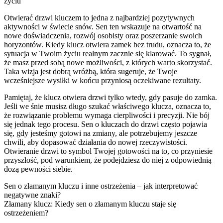
życiu
Otwierać drzwi kluczem to jedna z najbardziej pozytywnych
aktywności w świecie snów. Sen ten wskazuje na otwartość na
nowe doświadczenia, rozwój osobisty oraz poszerzanie swoich
horyzontów. Kiedy klucz otwiera zamek bez trudu, oznacza to, że
sytuacja w Twoim życiu realnym zacznie się klarować. To sygnał,
że masz przed sobą nowe możliwości, z których warto skorzystać.
Taka wizja jest dobrą wróżbą, która sugeruje, że Twoje
wcześniejsze wysiłki w końcu przyniosą oczekiwane rezultaty.
Pamiętaj, że klucz otwiera drzwi tylko wtedy, gdy pasuje do zamka.
Jeśli we śnie musisz długo szukać właściwego klucza, oznacza to,
że rozwiązanie problemu wymaga cierpliwości i precyzji. Nie bój
się jednak tego procesu. Sen o kluczach do drzwi często pojawia
się, gdy jesteśmy gotowi na zmiany, ale potrzebujemy jeszcze
chwili, aby dopasować działania do nowej rzeczywistości.
Otwieranie drzwi to symbol Twojej gotowości na to, co przyniesie
przyszłość, pod warunkiem, że podejdziesz do niej z odpowiednią
dozą pewności siebie.
Sen o złamanym kluczu i inne ostrzeżenia – jak interpretować
negatywne znaki?
Złamany klucz: Kiedy sen o złamanym kluczu staje się
ostrzeżeniem?