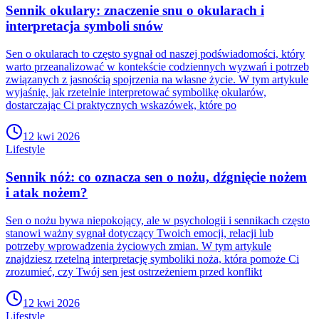
Sennik okulary: znaczenie snu o okularach i
interpretacja symboli snów
Sen o okularach to często sygnał od naszej podświadomości, który
warto przeanalizować w kontekście codziennych wyzwań i potrzeb
związanych z jasnością spojrzenia na własne życie. W tym artykule
wyjaśnię, jak rzetelnie interpretować symbolikę okularów,
dostarczając Ci praktycznych wskazówek, które po
12 kwi 2026
Lifestyle
Sennik nóż: co oznacza sen o nożu, dźgnięcie nożem
i atak nożem?
Sen o nożu bywa niepokojący, ale w psychologii i sennikach często
stanowi ważny sygnał dotyczący Twoich emocji, relacji lub
potrzeby wprowadzenia życiowych zmian. W tym artykule
znajdziesz rzetelną interpretację symboliki noża, która pomoże Ci
zrozumieć, czy Twój sen jest ostrzeżeniem przed konflikt
12 kwi 2026
Lifestyle