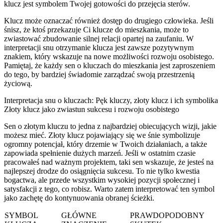
klucz jest symbolem Twojej gotowości do przejęcia sterów.
Klucz może oznaczać również dostęp do drugiego człowieka. Jeśli
śnisz, że ktoś przekazuje Ci klucze do mieszkania, może to
zwiastować zbudowanie silnej relacji opartej na zaufaniu. W
interpretacji snu otrzymanie klucza jest zawsze pozytywnym
znakiem, który wskazuje na nowe możliwości rozwoju osobistego.
Pamiętaj, że każdy sen o kluczach do mieszkania jest zaproszeniem
do tego, by bardziej świadomie zarządzać swoją przestrzenią
życiową.
Interpretacja snu o kluczach: Pęk kluczy, złoty klucz i ich symbolika
Złoty klucz jako zwiastun sukcesu i rozwoju osobistego
Sen o złotym kluczu to jedna z najbardziej obiecujących wizji, jakie
możesz mieć. Złoty klucz pojawiający się we śnie symbolizuje
ogromny potencjał, który drzemie w Twoich działaniach, a także
zapowiada spełnienie dużych marzeń. Jeśli w ostatnim czasie
pracowałeś nad ważnym projektem, taki sen wskazuje, że jesteś na
najlepszej drodze do osiągnięcia sukcesu. To nie tylko kwestia
bogactwa, ale przede wszystkim wysokiej pozycji społecznej i
satysfakcji z tego, co robisz. Warto zatem interpretować ten symbol
jako zachętę do kontynuowania obranej ścieżki.
SYMBOL
GŁÓWNE
PRAWDOPODOBNY