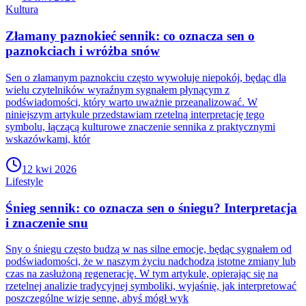
Kultura
Złamany paznokieć sennik: co oznacza sen o
paznokciach i wróżba snów
Sen o złamanym paznokciu często wywołuje niepokój, będąc dla
wielu czytelników wyraźnym sygnałem płynącym z
podświadomości, który warto uważnie przeanalizować. W
niniejszym artykule przedstawiam rzetelną interpretację tego
symbolu, łączącą kulturowe znaczenie sennika z praktycznymi
wskazówkami, któr
12 kwi 2026
Lifestyle
Śnieg sennik: co oznacza sen o śniegu? Interpretacja
i znaczenie snu
Sny o śniegu często budzą w nas silne emocje, będąc sygnałem od
podświadomości, że w naszym życiu nadchodzą istotne zmiany lub
czas na zasłużoną regenerację. W tym artykule, opierając się na
rzetelnej analizie tradycyjnej symboliki, wyjaśnię, jak interpretować
poszczególne wizje senne, abyś mógł wyk