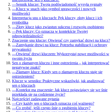
—
Sennik klucze: Twoja podświadomość wysyła sygnały
—
Klucz w snach jako symbol sprawczości i nowych
możliwości
Interpretacja snu o kluczach: Pęk kluczy, złoty klucz i ich
symbolika
—
Złoty klucz jako zwiastun sukcesu i rozwoju osobistego
—
Pęk kluczy: Co oznacza w kontekście Twojej
odpowiedzialności?
Znaczenie snu klucze: Otwierać czy zamykać drzwi na klucz?
—
Zamykanie drzwi na klucz: Potrzeba stabilizacji i ochrony
prywatności
—
Otwierać drzwi kluczem: Wykorzystaj nowe możliwości w
swoim życiu
Sen o złamanym kluczu i inne ostrzeżenia – jak interpretować
negatywne znaki?
—
Złamany klucz: Kiedy sen o złamanym kluczu staje się
ostrzeżeniem?
Klucze w senniku: Praktyczne wskazówki, jak analizować
sen o kluczach
—
Kontekst ma znaczenie: Jak klucz pojawiający się we śnie
przekłada się na codzienne życie?
Najczęściej zadawane pytania
—
Czy każdy sen o kluczach oznacza coś ważnego?
—
Co zrobić, jeśli często śnię o zgubieniu kluczy?