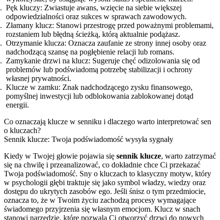
Pęk kluczy: Zwiastuje awans, wzięcie na siebie większej
odpowiedzialności oraz sukces w sprawach zawodowych.
Złamany klucz: Stanowi przestrogę przed poważnymi problemami,
rozstaniem lub błędną ścieżką, którą aktualnie podążasz.
Otrzymanie klucza: Oznacza zaufanie ze strony innej osoby oraz
nadchodzącą szansę na pogłębienie relacji lub romans.
Zamykanie drzwi na klucz: Sugeruje chęć odizolowania się od
problemów lub podświadomą potrzebę stabilizacji i ochrony
własnej prywatności.
Klucze w zamku: Znak nadchodzącego zysku finansowego,
pomyślnej inwestycji lub odblokowania zablokowanej dotąd
energii.
Co oznaczają klucze w senniku i dlaczego warto interpretować sen
o kluczach?
Sennik klucze: Twoja podświadomość wysyła sygnały
Kiedy w Twojej głowie pojawia się
sennik klucze
, warto zatrzymać
się na chwilę i przeanalizować, co dokładnie chce Ci przekazać
Twoja podświadomość. Sny o kluczach to klasyczny motyw, który
w psychologii głębi traktuje się jako symbol władzy, wiedzy oraz
dostępu do ukrytych zasobów ego. Jeśli śnisz o tym przedmiocie,
oznacza to, że w Twoim życiu zachodzą procesy wymagające
świadomego przyjrzenia się własnym emocjom. Klucz w snach
stanowi narzędzie, które pozwala Ci otworzyć drzwi do nowych