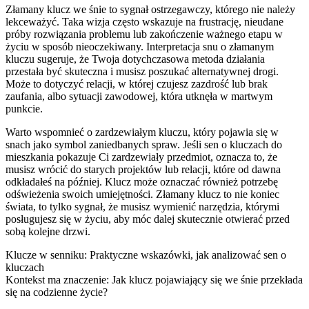
Złamany klucz we śnie to sygnał ostrzegawczy, którego nie należy
lekceważyć. Taka wizja często wskazuje na frustrację, nieudane
próby rozwiązania problemu lub zakończenie ważnego etapu w
życiu w sposób nieoczekiwany. Interpretacja snu o złamanym
kluczu sugeruje, że Twoja dotychczasowa metoda działania
przestała być skuteczna i musisz poszukać alternatywnej drogi.
Może to dotyczyć relacji, w której czujesz zazdrość lub brak
zaufania, albo sytuacji zawodowej, która utknęła w martwym
punkcie.
Warto wspomnieć o zardzewiałym kluczu, który pojawia się w
snach jako symbol zaniedbanych spraw. Jeśli sen o kluczach do
mieszkania pokazuje Ci zardzewiały przedmiot, oznacza to, że
musisz wrócić do starych projektów lub relacji, które od dawna
odkładałeś na później. Klucz może oznaczać również potrzebę
odświeżenia swoich umiejętności. Złamany klucz to nie koniec
świata, to tylko sygnał, że musisz wymienić narzędzia, którymi
posługujesz się w życiu, aby móc dalej skutecznie otwierać przed
sobą kolejne drzwi.
Klucze w senniku: Praktyczne wskazówki, jak analizować sen o
kluczach
Kontekst ma znaczenie: Jak klucz pojawiający się we śnie przekłada
się na codzienne życie?