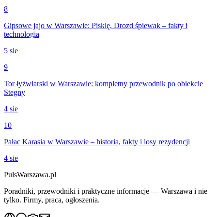
8
Gipsowe jajo w Warszawie: Pisklę. Drozd śpiewak – fakty i
technologia
5 sie
9
Tor łyżwiarski w Warszawie: kompletny przewodnik po obiekcie
Stegny
4 sie
10
Pałac Karasia w Warszawie – historia, fakty i losy rezydencji
4 sie
PulsWarszawa.pl
Poradniki, przewodniki i praktyczne informacje — Warszawa i nie
tylko. Firmy, praca, ogłoszenia.