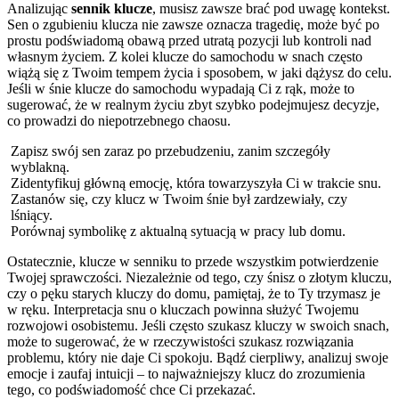
Analizując
sennik klucze
, musisz zawsze brać pod uwagę kontekst.
Sen o zgubieniu klucza nie zawsze oznacza tragedię, może być po
prostu podświadomą obawą przed utratą pozycji lub kontroli nad
własnym życiem. Z kolei klucze do samochodu w snach często
wiążą się z Twoim tempem życia i sposobem, w jaki dążysz do celu.
Jeśli w śnie klucze do samochodu wypadają Ci z rąk, może to
sugerować, że w realnym życiu zbyt szybko podejmujesz decyzje,
co prowadzi do niepotrzebnego chaosu.
Zapisz swój sen zaraz po przebudzeniu, zanim szczegóły
wyblakną.
Zidentyfikuj główną emocję, która towarzyszyła Ci w trakcie snu.
Zastanów się, czy klucz w Twoim śnie był zardzewiały, czy
lśniący.
Porównaj symbolikę z aktualną sytuacją w pracy lub domu.
Ostatecznie, klucze w senniku to przede wszystkim potwierdzenie
Twojej sprawczości. Niezależnie od tego, czy śnisz o złotym kluczu,
czy o pęku starych kluczy do domu, pamiętaj, że to Ty trzymasz je
w ręku. Interpretacja snu o kluczach powinna służyć Twojemu
rozwojowi osobistemu. Jeśli często szukasz kluczy w swoich snach,
może to sugerować, że w rzeczywistości szukasz rozwiązania
problemu, który nie daje Ci spokoju. Bądź cierpliwy, analizuj swoje
emocje i zaufaj intuicji – to najważniejszy klucz do zrozumienia
tego, co podświadomość chce Ci przekazać.