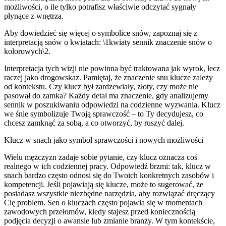
możliwości, o ile tylko potrafisz właściwie odczytać sygnały
płynące z wnętrza.
Aby dowiedzieć się więcej o symbolice snów, zapoznaj się z
interpretacją snów o kwiatach: \1kwiaty sennik znaczenie snów o
kolorowych\2.
Interpretacja tych wizji nie powinna być traktowana jak wyrok, lecz
raczej jako drogowskaz. Pamiętaj, że znaczenie snu klucze zależy
od kontekstu. Czy klucz był zardzewiały, złoty, czy może nie
pasował do zamka? Każdy detal ma znaczenie, gdy analizujemy
sennik w poszukiwaniu odpowiedzi na codzienne wyzwania. Klucz
we śnie symbolizuje Twoją sprawczość – to Ty decydujesz, co
chcesz zamknąć za sobą, a co otworzyć, by ruszyć dalej.
Klucz w snach jako symbol sprawczości i nowych możliwości
Wielu mężczyzn zadaje sobie pytanie, czy klucz oznacza coś
realnego w ich codziennej pracy. Odpowiedź brzmi: tak, klucz w
snach bardzo często odnosi się do Twoich konkretnych zasobów i
kompetencji. Jeśli pojawiają się klucze, może to sugerować, że
posiadasz wszystkie niezbędne narzędzia, aby rozwiązać dręczący
Cię problem. Sen o kluczach często pojawia się w momentach
zawodowych przełomów, kiedy stajesz przed koniecznością
podjęcia decyzji o awansie lub zmianie branży. W tym kontekście,