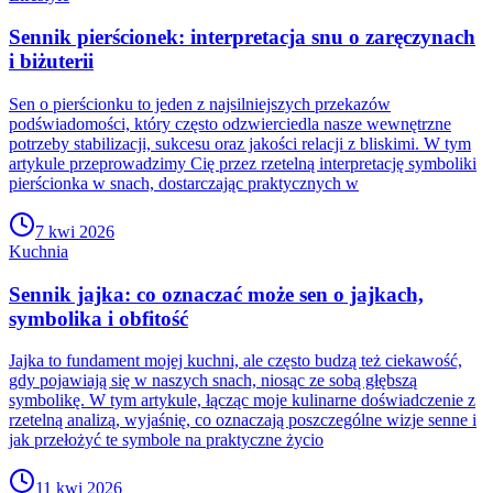
Sennik pierścionek: interpretacja snu o zaręczynach
i biżuterii
Sen o pierścionku to jeden z najsilniejszych przekazów
podświadomości, który często odzwierciedla nasze wewnętrzne
potrzeby stabilizacji, sukcesu oraz jakości relacji z bliskimi. W tym
artykule przeprowadzimy Cię przez rzetelną interpretację symboliki
pierścionka w snach, dostarczając praktycznych w
7 kwi 2026
Kuchnia
Sennik jajka: co oznaczać może sen o jajkach,
symbolika i obfitość
Jajka to fundament mojej kuchni, ale często budzą też ciekawość,
gdy pojawiają się w naszych snach, niosąc ze sobą głębszą
symbolikę. W tym artykule, łącząc moje kulinarne doświadczenie z
rzetelną analizą, wyjaśnię, co oznaczają poszczególne wizje senne i
jak przełożyć te symbole na praktyczne życio
11 kwi 2026