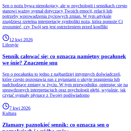
Sen o nożu bywa niepokojący, ale w psychologii i sennikach często
stanowi ważny sygnał dotyczący Twoich emocji, relacji lub
potrzeby wprowadzenia życiowych zmian. W tym artykule
znajdziesz rzetelną interpretację symboliki noża, która pomoże Ci
zrozumieć, czy Twój sen jest ostrzeżeniem przed konflikt
12 kwi 2026
Lifestyle
Sennik całować się: co oznacza namiętny pocałunek
we śnie? Znaczenie snu
Sen o pocałunku to jedno z najbardziej intymnych doświadczeń,
które często pozostawia nas z pytaniami o ukryte pragnienia lub
nadchodzące zmiany w życiu. W tym przewodniku, opierając się na
sprawdzonych interpretacjach oraz psychologii głębi, wyjaśnię, jak
czytać sygnały płynące z Twojej podświadomo
7 kwi 2026
Kultura
Złamany paznokieć sennik: co oznacza sen o