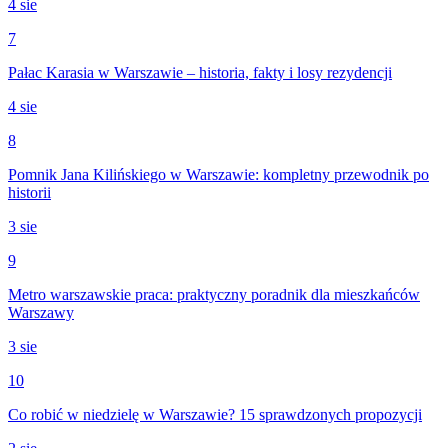
4 sie
7
Pałac Karasia w Warszawie – historia, fakty i losy rezydencji
4 sie
8
Pomnik Jana Kilińskiego w Warszawie: kompletny przewodnik po
historii
3 sie
9
Metro warszawskie praca: praktyczny poradnik dla mieszkańców
Warszawy
3 sie
10
Co robić w niedzielę w Warszawie? 15 sprawdzonych propozycji