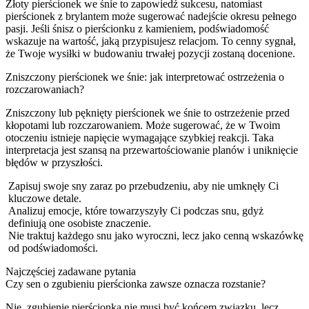
Złoty pierścionek we śnie to zapowiedź sukcesu, natomiast
pierścionek z brylantem może sugerować nadejście okresu pełnego
pasji. Jeśli śnisz o pierścionku z kamieniem, podświadomość
wskazuje na wartość, jaką przypisujesz relacjom. To cenny sygnał,
że Twoje wysiłki w budowaniu trwałej pozycji zostaną docenione.
Zniszczony pierścionek we śnie: jak interpretować ostrzeżenia o
rozczarowaniach?
Zniszczony lub pęknięty pierścionek we śnie to ostrzeżenie przed
kłopotami lub rozczarowaniem. Może sugerować, że w Twoim
otoczeniu istnieje napięcie wymagające szybkiej reakcji. Taka
interpretacja jest szansą na przewartościowanie planów i uniknięcie
błędów w przyszłości.
Zapisuj swoje sny zaraz po przebudzeniu, aby nie umknęły Ci
kluczowe detale.
Analizuj emocje, które towarzyszyły Ci podczas snu, gdyż
definiują one osobiste znaczenie.
Nie traktuj każdego snu jako wyroczni, lecz jako cenną wskazówkę
od podświadomości.
Najczęściej zadawane pytania
Czy sen o zgubieniu pierścionka zawsze oznacza rozstanie?
Nie, zgubienie pierścionka nie musi być końcem związku, lecz