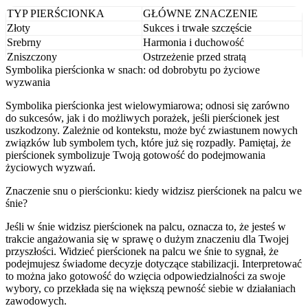
TYP PIERŚCIONKA
GŁÓWNE ZNACZENIE
Złoty
Sukces i trwałe szczęście
Srebrny
Harmonia i duchowość
Zniszczony
Ostrzeżenie przed stratą
Symbolika pierścionka w snach: od dobrobytu po życiowe
wyzwania
Symbolika pierścionka jest wielowymiarowa; odnosi się zarówno
do sukcesów, jak i do możliwych porażek, jeśli pierścionek jest
uszkodzony. Zależnie od kontekstu, może być zwiastunem nowych
związków lub symbolem tych, które już się rozpadły. Pamiętaj, że
pierścionek symbolizuje Twoją gotowość do podejmowania
życiowych wyzwań.
Znaczenie snu o pierścionku: kiedy widzisz pierścionek na palcu we
śnie?
Jeśli w śnie widzisz pierścionek na palcu, oznacza to, że jesteś w
trakcie angażowania się w sprawę o dużym znaczeniu dla Twojej
przyszłości. Widzieć pierścionek na palcu we śnie to sygnał, że
podejmujesz świadome decyzje dotyczące stabilizacji. Interpretować
to można jako gotowość do wzięcia odpowiedzialności za swoje
wybory, co przekłada się na większą pewność siebie w działaniach
zawodowych.