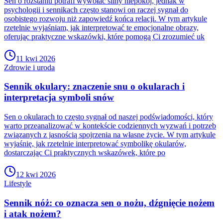
Sen o rozstaniu potrafi wywołać silny niepokój, jednak w
psychologii i sennikach często stanowi on raczej sygnał do
osobistego rozwoju niż zapowiedź końca relacji. W tym artykule
rzetelnie wyjaśniam, jak interpretować te emocjonalne obrazy,
oferując praktyczne wskazówki, które pomogą Ci zrozumieć uk
11 kwi 2026
Zdrowie i uroda
Sennik okulary: znaczenie snu o okularach i
interpretacja symboli snów
Sen o okularach to często sygnał od naszej podświadomości, który
warto przeanalizować w kontekście codziennych wyzwań i potrzeb
związanych z jasnością spojrzenia na własne życie. W tym artykule
wyjaśnię, jak rzetelnie interpretować symbolikę okularów,
dostarczając Ci praktycznych wskazówek, które po
12 kwi 2026
Lifestyle
Sennik nóż: co oznacza sen o nożu, dźgnięcie nożem
i atak nożem?