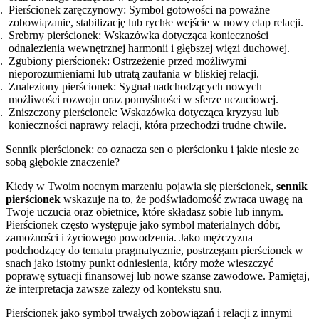
Pierścionek zaręczynowy: Symbol gotowości na poważne
zobowiązanie, stabilizację lub rychłe wejście w nowy etap relacji.
Srebrny pierścionek: Wskazówka dotycząca konieczności
odnalezienia wewnętrznej harmonii i głębszej więzi duchowej.
Zgubiony pierścionek: Ostrzeżenie przed możliwymi
nieporozumieniami lub utratą zaufania w bliskiej relacji.
Znaleziony pierścionek: Sygnał nadchodzących nowych
możliwości rozwoju oraz pomyślności w sferze uczuciowej.
Zniszczony pierścionek: Wskazówka dotycząca kryzysu lub
konieczności naprawy relacji, która przechodzi trudne chwile.
Sennik pierścionek: co oznacza sen o pierścionku i jakie niesie ze
sobą głębokie znaczenie?
Kiedy w Twoim nocnym marzeniu pojawia się pierścionek,
sennik
pierścionek
wskazuje na to, że podświadomość zwraca uwagę na
Twoje uczucia oraz obietnice, które składasz sobie lub innym.
Pierścionek często występuje jako symbol materialnych dóbr,
zamożności i życiowego powodzenia. Jako mężczyzna
podchodzący do tematu pragmatycznie, postrzegam pierścionek w
snach jako istotny punkt odniesienia, który może wieszczyć
poprawę sytuacji finansowej lub nowe szanse zawodowe. Pamiętaj,
że interpretacja zawsze zależy od kontekstu snu.
Pierścionek jako symbol trwałych zobowiązań i relacji z innymi