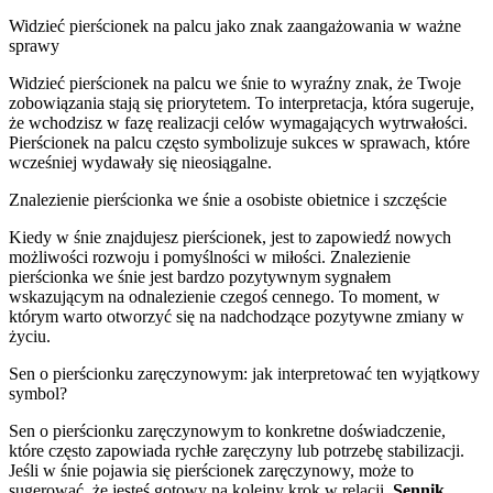
Widzieć pierścionek na palcu jako znak zaangażowania w ważne
sprawy
Widzieć pierścionek na palcu we śnie to wyraźny znak, że Twoje
zobowiązania stają się priorytetem. To interpretacja, która sugeruje,
że wchodzisz w fazę realizacji celów wymagających wytrwałości.
Pierścionek na palcu często symbolizuje sukces w sprawach, które
wcześniej wydawały się nieosiągalne.
Znalezienie pierścionka we śnie a osobiste obietnice i szczęście
Kiedy w śnie znajdujesz pierścionek, jest to zapowiedź nowych
możliwości rozwoju i pomyślności w miłości. Znalezienie
pierścionka we śnie jest bardzo pozytywnym sygnałem
wskazującym na odnalezienie czegoś cennego. To moment, w
którym warto otworzyć się na nadchodzące pozytywne zmiany w
życiu.
Sen o pierścionku zaręczynowym: jak interpretować ten wyjątkowy
symbol?
Sen o pierścionku zaręczynowym to konkretne doświadczenie,
które często zapowiada rychłe zaręczyny lub potrzebę stabilizacji.
Jeśli w śnie pojawia się pierścionek zaręczynowy, może to
sugerować, że jesteś gotowy na kolejny krok w relacji.
Sennik