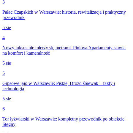
3
Pałac Czapskich w Warszawie: historia, rewitalizacja i praktyczny
przewodnik
5 sie
4
Nowy luksus nie mierzy się metrami. Piniova Apartamenty stawia
na komfort i kameralność
5 sie
5
Gipsowe jajo w Warszawie: Pisklę. Drozd śpiewak – fakty i
technologia
5 sie
6
Tor łyżwiarski w Warszawie: kompletny przewodnik po obiekcie
Stegny