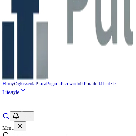
Firmy
Ogłoszenia
Praca
Pogoda
Przewodnik
Poradniki
Ludzie
Lifestyle
Menu