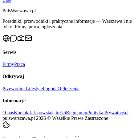
2 sie
PulsWarszawa.pl
Poradniki, przewodniki i praktyczne informacje — Warszawa i nie
tylko. Firmy, praca, ogłoszenia.
Serwis
Firmy
Praca
Odkrywaj
Przewodnik
Lifestyle
Pogoda
Ogłoszenia
Informacje
O nas
Kontakt
Jak powstają treści
Regulamin
Polityka Prywatności
pulswarszawa.pl
2026
©
Wszelkie Prawa Zastrzeżone