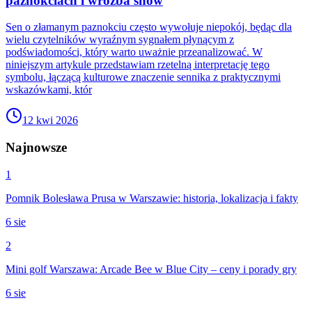
paznokciach i wróżba snów
Sen o złamanym paznokciu często wywołuje niepokój, będąc dla
wielu czytelników wyraźnym sygnałem płynącym z
podświadomości, który warto uważnie przeanalizować. W
niniejszym artykule przedstawiam rzetelną interpretację tego
symbolu, łączącą kulturowe znaczenie sennika z praktycznymi
wskazówkami, któr
12 kwi 2026
Najnowsze
1
Pomnik Bolesława Prusa w Warszawie: historia, lokalizacja i fakty
6 sie
2
Mini golf Warszawa: Arcade Bee w Blue City – ceny i porady gry
6 sie