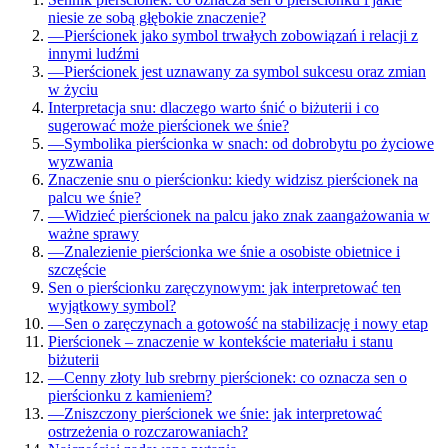
niesie ze sobą głębokie znaczenie?
—
Pierścionek jako symbol trwałych zobowiązań i relacji z
innymi ludźmi
—
Pierścionek jest uznawany za symbol sukcesu oraz zmian
w życiu
Interpretacja snu: dlaczego warto śnić o biżuterii i co
sugerować może pierścionek we śnie?
—
Symbolika pierścionka w snach: od dobrobytu po życiowe
wyzwania
Znaczenie snu o pierścionku: kiedy widzisz pierścionek na
palcu we śnie?
—
Widzieć pierścionek na palcu jako znak zaangażowania w
ważne sprawy
—
Znalezienie pierścionka we śnie a osobiste obietnice i
szczęście
Sen o pierścionku zaręczynowym: jak interpretować ten
wyjątkowy symbol?
—
Sen o zaręczynach a gotowość na stabilizację i nowy etap
Pierścionek – znaczenie w kontekście materiału i stanu
biżuterii
—
Cenny złoty lub srebrny pierścionek: co oznacza sen o
pierścionku z kamieniem?
—
Zniszczony pierścionek we śnie: jak interpretować
ostrzeżenia o rozczarowaniach?