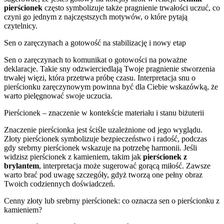
pierścionek
często symbolizuje także pragnienie trwałości uczuć, co
czyni go jednym z najczęstszych motywów, o które pytają
czytelnicy.
Sen o zaręczynach a gotowość na stabilizację i nowy etap
Sen o zaręczynach to komunikat o gotowości na poważne
deklaracje. Takie sny odzwierciedlają Twoje pragnienie stworzenia
trwałej więzi, która przetrwa próbę czasu. Interpretacja snu o
pierścionku zaręczynowym powinna być dla Ciebie wskazówką, że
warto pielęgnować swoje uczucia.
Pierścionek – znaczenie w kontekście materiału i stanu biżuterii
Znaczenie pierścionka jest ściśle uzależnione od jego wyglądu.
Złoty pierścionek symbolizuje bezpieczeństwo i radość, podczas
gdy srebrny pierścionek wskazuje na potrzebę harmonii. Jeśli
widzisz pierścionek z kamieniem, takim jak
pierścionek z
brylantem
, interpretacja może sugerować gorącą miłość. Zawsze
warto brać pod uwagę szczegóły, gdyż tworzą one pełny obraz
Twoich codziennych doświadczeń.
Cenny złoty lub srebrny pierścionek: co oznacza sen o pierścionku z
kamieniem?