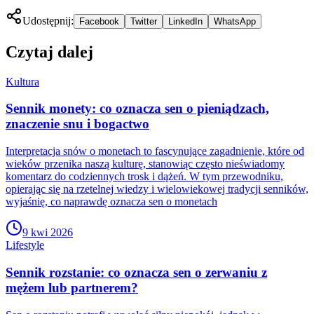
Udostępnij:
Facebook
Twitter
LinkedIn
WhatsApp
Czytaj dalej
Kultura
Sennik monety: co oznacza sen o pieniądzach,
znaczenie snu i bogactwo
Interpretacja snów o monetach to fascynujące zagadnienie, które od
wieków przenika naszą kulturę, stanowiąc często nieświadomy
komentarz do codziennych trosk i dążeń. W tym przewodniku,
opierając się na rzetelnej wiedzy i wielowiekowej tradycji senników,
wyjaśnię, co naprawdę oznacza sen o monetach
9 kwi 2026
Lifestyle
Sennik rozstanie: co oznacza sen o zerwaniu z
mężem lub partnerem?