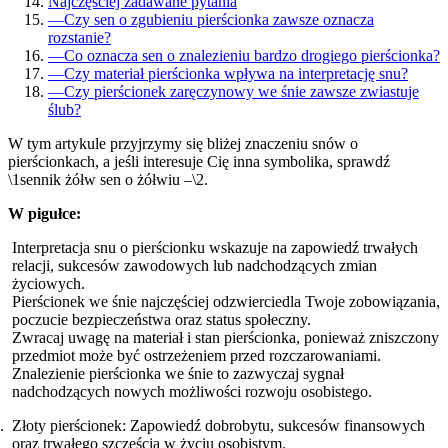
Najczęściej zadawane pytania
—
Czy sen o zgubieniu pierścionka zawsze oznacza
rozstanie?
—
Co oznacza sen o znalezieniu bardzo drogiego pierścionka?
—
Czy materiał pierścionka wpływa na interpretację snu?
—
Czy pierścionek zaręczynowy we śnie zawsze zwiastuje
ślub?
W tym artykule przyjrzymy się bliżej znaczeniu snów o
pierścionkach, a jeśli interesuje Cię inna symbolika, sprawdź
\1sennik żółw sen o żółwiu –\2.
W pigułce:
Interpretacja snu o pierścionku wskazuje na zapowiedź trwałych
relacji, sukcesów zawodowych lub nadchodzących zmian
życiowych.
Pierścionek we śnie najczęściej odzwierciedla Twoje zobowiązania,
poczucie bezpieczeństwa oraz status społeczny.
Zwracaj uwagę na materiał i stan pierścionka, ponieważ zniszczony
przedmiot może być ostrzeżeniem przed rozczarowaniami.
Znalezienie pierścionka we śnie to zazwyczaj sygnał
nadchodzących nowych możliwości rozwoju osobistego.
Złoty pierścionek: Zapowiedź dobrobytu, sukcesów finansowych
oraz trwałego szczęścia w życiu osobistym.