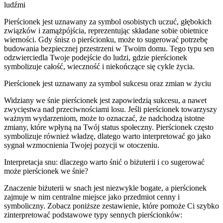
ludźmi
Pierścionek jest uznawany za symbol osobistych uczuć, głębokich
związków i zamążpójścia, reprezentując składane sobie obietnice
wierności. Gdy śnisz o pierścionku, może to sugerować potrzebę
budowania bezpiecznej przestrzeni w Twoim domu. Tego typu sen
odzwierciedla Twoje podejście do ludzi, gdzie pierścionek
symbolizuje całość, wieczność i niekończące się cykle życia.
Pierścionek jest uznawany za symbol sukcesu oraz zmian w życiu
Widziany we śnie pierścionek jest zapowiedzią sukcesu, a nawet
zwycięstwa nad przeciwnościami losu. Jeśli pierścionek towarzyszy
ważnym wydarzeniom, może to oznaczać, że nadchodzą istotne
zmiany, które wpłyną na Twój status społeczny. Pierścionek często
symbolizuje również władzę, dlatego warto interpretować go jako
sygnał wzmocnienia Twojej pozycji w otoczeniu.
Interpretacja snu: dlaczego warto śnić o biżuterii i co sugerować
może pierścionek we śnie?
Znaczenie biżuterii w snach jest niezwykle bogate, a pierścionek
zajmuje w nim centralne miejsce jako przedmiot cenny i
symboliczny. Zobacz poniższe zestawienie, które pomoże Ci szybko
zinterpretować podstawowe typy sennych pierścionków: