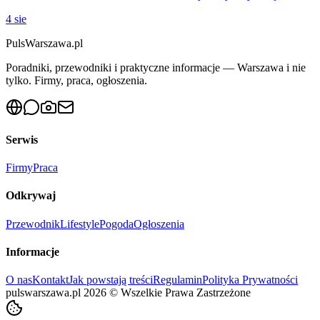
4 sie
PulsWarszawa.pl
Poradniki, przewodniki i praktyczne informacje — Warszawa i nie
tylko. Firmy, praca, ogłoszenia.
Serwis
Firmy
Praca
Odkrywaj
Przewodnik
Lifestyle
Pogoda
Ogłoszenia
Informacje
O nas
Kontakt
Jak powstają treści
Regulamin
Polityka Prywatności
pulswarszawa.pl
2026
©
Wszelkie Prawa Zastrzeżone