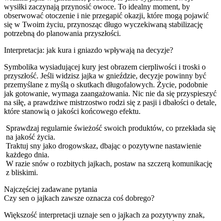
wysiłki zaczynają przynosić owoce. To idealny moment, by
obserwować otoczenie i nie przegapić okazji, które mogą pojawić
się w Twoim życiu, przynosząc długo wyczekiwaną stabilizację
potrzebną do planowania przyszłości.
Interpretacja: jak kura i gniazdo wpływają na decyzje?
Symbolika wysiadującej kury jest obrazem cierpliwości i troski o
przyszłość. Jeśli widzisz jajka w gnieździe, decyzje powinny być
przemyślane z myślą o skutkach długofalowych. Życie, podobnie
jak gotowanie, wymaga zaangażowania. Nic nie da się przyspieszyć
na siłę, a prawdziwe mistrzostwo rodzi się z pasji i dbałości o detale,
które stanowią o jakości końcowego efektu.
Sprawdzaj regularnie świeżość swoich produktów, co przekłada się
na jakość życia.
Traktuj sny jako drogowskaz, dbając o pozytywne nastawienie
każdego dnia.
W razie snów o rozbitych jajkach, postaw na szczerą komunikację
z bliskimi.
Najczęściej zadawane pytania
Czy sen o jajkach zawsze oznacza coś dobrego?
Większość interpretacji uznaje sen o jajkach za pozytywny znak,