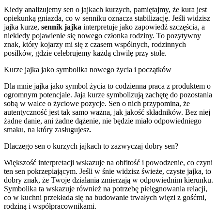
Kiedy analizujemy sen o jajkach kurzych, pamiętajmy, że kura jest
opiekunką gniazda, co w senniku oznacza stabilizację. Jeśli widzisz
jajka kurze,
sennik jajka
interpretuje jako zapowiedź szczęścia, a
niekiedy pojawienie się nowego członka rodziny. To pozytywny
znak, który kojarzy mi się z czasem wspólnych, rodzinnych
posiłków, gdzie celebrujemy każdą chwilę przy stole.
Kurze jajka jako symbolika nowego życia i początków
Dla mnie jajka jako symbol życia to codzienna praca z produktem o
ogromnym potencjale. Jaja kurze symbolizują zachętę do pozostania
sobą w walce o życiowe pozycje. Sen o nich przypomina, że
autentyczność jest tak samo ważna, jak jakość składników. Bez niej
żadne danie, ani żadne dążenie, nie będzie miało odpowiedniego
smaku, na który zasługujesz.
Dlaczego sen o kurzych jajkach to zazwyczaj dobry sen?
Większość interpretacji wskazuje na obfitość i powodzenie, co czyni
ten sen pokrzepiającym. Jeśli w śnie widzisz świeże, czyste jajka, to
dobry znak, że Twoje działania zmierzają w odpowiednim kierunku.
Symbolika ta wskazuje również na potrzebę pielęgnowania relacji,
co w kuchni przekłada się na budowanie trwałych więzi z gośćmi,
rodziną i współpracownikami.