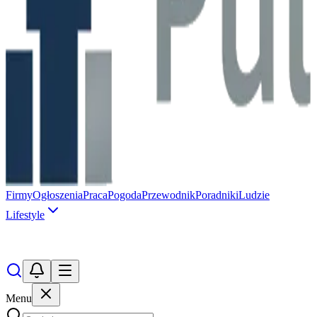
Firmy
Ogłoszenia
Praca
Pogoda
Przewodnik
Poradniki
Ludzie
Lifestyle
Menu