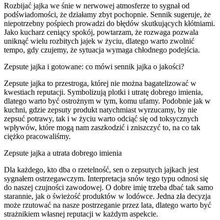
Rozbijać jajka we śnie w nerwowej atmosferze to sygnał od
podświadomości, że działamy zbyt pochopnie. Sennik sugeruje, że
niepotrzebny pośpiech prowadzi do błędów skutkujących kłótniami.
Jako kucharz ceniący spokój, powtarzam, że rozwaga pozwala
uniknąć wielu rozbitych jajek w życiu, dlatego warto zwolnić
tempo, gdy czujemy, że sytuacja wymaga chłodnego podejścia.
Zepsute jajka i gotowane: co mówi sennik jajka o jakości?
Zepsute jajka to przestroga, której nie można bagatelizować w
kwestiach reputacji. Symbolizują plotki i utratę dobrego imienia,
dlatego warto być ostrożnym w tym, komu ufamy. Podobnie jak w
kuchni, gdzie zepsuty produkt natychmiast wyrzucamy, by nie
zepsuć potrawy, tak i w życiu warto odciąć się od toksycznych
wpływów, które mogą nam zaszkodzić i zniszczyć to, na co tak
ciężko pracowaliśmy.
Zepsute jajka a utrata dobrego imienia
Dla każdego, kto dba o rzetelność, sen o zepsutych jajkach jest
sygnałem ostrzegawczym. Interpretacja snów tego typu odnosi się
do naszej czujności zawodowej. O dobre imię trzeba dbać tak samo
starannie, jak o świeżość produktów w lodówce. Jedna zła decyzja
może rzutować na nasze postrzeganie przez lata, dlatego warto być
strażnikiem własnej reputacji w każdym aspekcie.