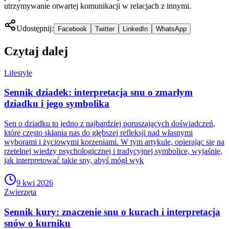
utrzymywanie otwartej komunikacji w relacjach z innymi.
Udostępnij:
Facebook
Twitter
LinkedIn
WhatsApp
Czytaj dalej
Lifestyle
Sennik dziadek: interpretacja snu o zmarłym
dziadku i jego symbolika
Sen o dziadku to jedno z najbardziej poruszających doświadczeń,
które często skłania nas do głębszej refleksji nad własnymi
wyborami i życiowymi korzeniami. W tym artykule, opierając się na
rzetelnej wiedzy psychologicznej i tradycyjnej symbolice, wyjaśnię,
jak interpretować takie sny, abyś mógł wyk
9 kwi 2026
Zwierzęta
Sennik kury: znaczenie snu o kurach i interpretacja
snów o kurniku