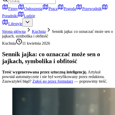
Firmy
Ogłoszenia
Praca
Pogoda
Przewodnik
Poradniki
Ludzie
Lifestyle
Strona główna
Kuchnia
Sennik jajka: co oznaczać może sen o
jajkach, symbolika i obfitość
Kuchnia
11 kwietnia 2026
Sennik jajka: co oznaczać może sen o
jajkach, symbolika i obfitość
Treść wygenerowana przez sztuczną inteligencję.
Artykuł
powstał automatycznie i nie był weryfikowany przez redaktora.
Zauważyłeś błąd?
Zgłoś go przez formularz
— poprawimy treść.