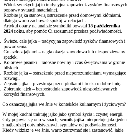
Widok świeżych jaj to tradycyjna zapowiedź zysków finansowych i
poprawy sytuacji materialnej.
Rozbite jajka stanowią ostrzeżenie przed domowymi kłótniami,
dlatego warto zachować spokój w relacjach.
Artykuł oparty na analizie symboliki powstał
18 października
2024 roku
, aby pomóc Ci zrozumieć przekaz podświadomości.
Świeże, całe jajka – tradycyjna zapowiedź zysków finansowych i
powodzenia.
Gniazdo z jajkami – nagła okazja zawodowa lub niespodziewany
spadek.
Kolorowe pisanki – radosne nowiny i czas świętowania w gronie
bliskich.
Rozbite jajka – ostrzeżenie przed nieporozumieniami wymagające
rozwagi.
Zepsute jajka – przestroga przed plotkami i troska o dobre imię.
Zbieranie jajek – bezpośrednia zapowiedź niespodziewanych
korzyści finansowych.
Co oznaczają jajka we śnie w kontekście kulinarnym i życiowym?
W mojej kuchni traktuję jajko jako symbol życia i czystej energii.
Gdy pojawia się ono w snach,
sennik jajka
interpretuje jako jeden
z najbardziej optymistycznych sygnałów od podświadomości.
Kiedy widzisz je we śnie, warto zatrzymać się i zastanowić, jakie