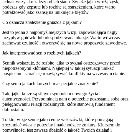
jednak wszystko zależy od ich stanu. Świeże jajka wróżą zysk,
podczas gdy zepsute lub rozbite są ostrzeżeniem, które warto
potraktować jako szansę na uniknięcie błędów.
Co oznacza znalezienie gniazda z jajkami?
Jest to jedna z najpomyślniejszych wizji, zapowiadająca nagły
przypływ gotówki lub niespodziewaną okazję. Warto wówczas
zachować czujność i otworzyć się na nowe propozycje zawodowe.
Jak interpretować sen o rozbitych jajkach?
Sennik wskazuje, że rozbite jajka to sygnał ostrzegawczy przed
niepotrzebnymi kłótniami. Najlepiej w takiej sytuacji unikać
pośpiechu i starać się rozwiązywać konflikty na wczesnym etapie.
Czy sen o jajkach kurzych ma specjalne znaczenie?
Tak, jajka kurze są silnym symbolem nowego życia i
autentyczności. Przypominają nam o potrzebie pozostania sobą oraz
pielęgnowaniu relacji rodzinnych, które stanowią fundament
dobrostanu.
Traktuj wizje senne jako cenne wskazówki, które pomagają
zrozumieć własne potrzeby i nadchodzące zmiany. Kluczem do
pomyślności jest zawsze dbałość o jakość Twoich działań i