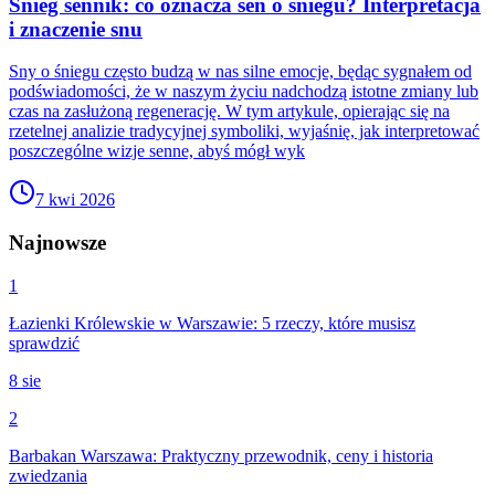
Śnieg sennik: co oznacza sen o śniegu? Interpretacja
i znaczenie snu
Sny o śniegu często budzą w nas silne emocje, będąc sygnałem od
podświadomości, że w naszym życiu nadchodzą istotne zmiany lub
czas na zasłużoną regenerację. W tym artykule, opierając się na
rzetelnej analizie tradycyjnej symboliki, wyjaśnię, jak interpretować
poszczególne wizje senne, abyś mógł wyk
7 kwi 2026
Najnowsze
1
Łazienki Królewskie w Warszawie: 5 rzeczy, które musisz
sprawdzić
8 sie
2
Barbakan Warszawa: Praktyczny przewodnik, ceny i historia
zwiedzania