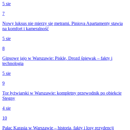
5 sie
7
Nowy luksus nie mierzy się metrami. Piniova Apartamenty stawia
na komfort i kameralność
5 sie
8
Gipsowe jajo w Warszawie: Pisklę. Drozd śpiewak – fakty i
technologia
5 sie
9
Tor łyżwiarski w Warszawie: kompletny przewodnik po obiekcie
Stegny
4 sie
10
Pałac Karasia w Warszawie – historia, fakty i losy rezydencji