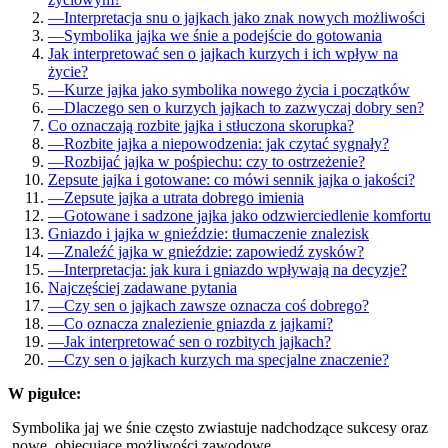
—
Interpretacja snu o jajkach jako znak nowych możliwości
—
Symbolika jajka we śnie a podejście do gotowania
Jak interpretować sen o jajkach kurzych i ich wpływ na
życie?
—
Kurze jajka jako symbolika nowego życia i początków
—
Dlaczego sen o kurzych jajkach to zazwyczaj dobry sen?
Co oznaczają rozbite jajka i stłuczona skorupka?
—
Rozbite jajka a niepowodzenia: jak czytać sygnały?
—
Rozbijać jajka w pośpiechu: czy to ostrzeżenie?
Zepsute jajka i gotowane: co mówi sennik jajka o jakości?
—
Zepsute jajka a utrata dobrego imienia
—
Gotowane i sadzone jajka jako odzwierciedlenie komfortu
Gniazdo i jajka w gnieździe: tłumaczenie znalezisk
—
Znaleźć jajka w gnieździe: zapowiedź zysków?
—
Interpretacja: jak kura i gniazdo wpływają na decyzje?
Najczęściej zadawane pytania
—
Czy sen o jajkach zawsze oznacza coś dobrego?
—
Co oznacza znalezienie gniazda z jajkami?
—
Jak interpretować sen o rozbitych jajkach?
—
Czy sen o jajkach kurzych ma specjalne znaczenie?
W pigułce:
Symbolika jaj we śnie często zwiastuje nadchodzące sukcesy oraz
nowe, obiecujące możliwości zawodowe.