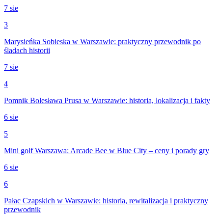
7 sie
3
Marysieńka Sobieska w Warszawie: praktyczny przewodnik po
śladach historii
7 sie
4
Pomnik Bolesława Prusa w Warszawie: historia, lokalizacja i fakty
6 sie
5
Mini golf Warszawa: Arcade Bee w Blue City – ceny i porady gry
6 sie
6
Pałac Czapskich w Warszawie: historia, rewitalizacja i praktyczny
przewodnik