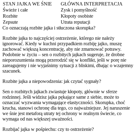
STAN JAJKA WE ŚNIE
GŁÓWNA INTERPRETACJA
Świeże i całe
Zysk i pomyślność
Rozbite
Kłopoty osobiste
Zepsute
Utrata reputacji
Co oznaczają rozbite jajka i stłuczona skorupka?
Rozbite jajka to najczęściej ostrzeżenie, którego nie należy
ignorować. Kiedy w kuchni przypadkiem rozbiję jajko, muszę
zachować większą koncentrację, aby nie zmarnować potrawy.
Podobnie w życiu – sen o rozbitych jajkach sugeruje, że drobne
nieporozumienia mogą przerodzić się w konflikt, jeśli w porę nie
zareagujemy i nie wyjaśnimy sytuacji z bliskimi, dbając o wzajemny
szacunek.
Rozbite jajka a niepowodzenia: jak czytać sygnały?
Sen o rozbitych jajkach zwiastuje kłopoty, głównie w sferze
rodzinnej. Jeśli widzisz jajka pękające same z siebie, może to
oznaczać wyzwania wymagające elastyczności. Skorupka, choć
krucha, stanowi ochronę dla tego, co najważniejsze. Jej naruszenie
we śnie jest metaforą utraty tej ochrony w realnym świecie, co
wymaga od nas większej uważności.
Rozbijać jajka w pośpiechu: czy to ostrzeżenie?