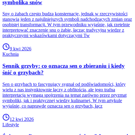
symbolika snów
Sny o żabach często budzą konsternację, jednak w rzeczywistości
stanowią jeden z najsilniejszych symboli nadchodzących zmian oraz
osobistej transformacji. W tym przewodniku wyjaśnię, jak rzetelnie
interpretować znaczenie snu o żabie, łącząc tradycyjną wiedzę z
praktycznymi wskazówkami dotyczącymi Tw
9 kwi 2026
Kuchnia
Sennik grzyby: co oznacza sen o zbieraniu i kiedy
śnić o grzybach?
Sen o grzybach to fascynujący sygnał od podświadomości, który
wielu z nas instynktownie łączy z obfitością, ale jego trafna
interpretacja wymaga spojrzenia na temat zarówno przez pryzmat
symboliki, jak i praktycznej wiedzy kulinarnej. W tym artykule
wyjaśnię, co naprawdę oznacza sen o grzybach, łącz
12 kwi 2026
Lifestyle