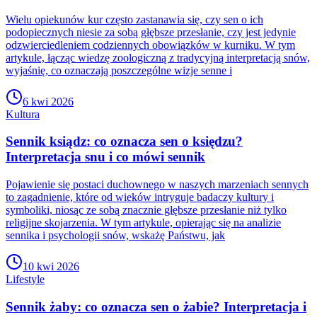
Wielu opiekunów kur często zastanawia się, czy sen o ich
podopiecznych niesie za sobą głębsze przesłanie, czy jest jedynie
odzwierciedleniem codziennych obowiązków w kurniku. W tym
artykule, łącząc wiedzę zoologiczną z tradycyjną interpretacją snów,
wyjaśnię, co oznaczają poszczególne wizje senne i
6 kwi 2026
Kultura
Sennik ksiądz: co oznacza sen o księdzu?
Interpretacja snu i co mówi sennik
Pojawienie się postaci duchownego w naszych marzeniach sennych
to zagadnienie, które od wieków intryguje badaczy kultury i
symboliki, niosąc ze sobą znacznie głębsze przesłanie niż tylko
religijne skojarzenia. W tym artykule, opierając się na analizie
sennika i psychologii snów, wskażę Państwu, jak
10 kwi 2026
Lifestyle
Sennik żaby: co oznacza sen o żabie? Interpretacja i