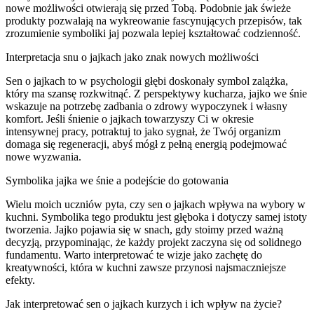
nowe możliwości otwierają się przed Tobą. Podobnie jak świeże
produkty pozwalają na wykreowanie fascynujących przepisów, tak
zrozumienie symboliki jaj pozwala lepiej kształtować codzienność.
Interpretacja snu o jajkach jako znak nowych możliwości
Sen o jajkach to w psychologii głębi doskonały symbol zalążka,
który ma szansę rozkwitnąć. Z perspektywy kucharza, jajko we śnie
wskazuje na potrzebę zadbania o zdrowy wypoczynek i własny
komfort. Jeśli śnienie o jajkach towarzyszy Ci w okresie
intensywnej pracy, potraktuj to jako sygnał, że Twój organizm
domaga się regeneracji, abyś mógł z pełną energią podejmować
nowe wyzwania.
Symbolika jajka we śnie a podejście do gotowania
Wielu moich uczniów pyta, czy sen o jajkach wpływa na wybory w
kuchni. Symbolika tego produktu jest głęboka i dotyczy samej istoty
tworzenia. Jajko pojawia się w snach, gdy stoimy przed ważną
decyzją, przypominając, że każdy projekt zaczyna się od solidnego
fundamentu. Warto interpretować te wizje jako zachętę do
kreatywności, która w kuchni zawsze przynosi najsmaczniejsze
efekty.
Jak interpretować sen o jajkach kurzych i ich wpływ na życie?