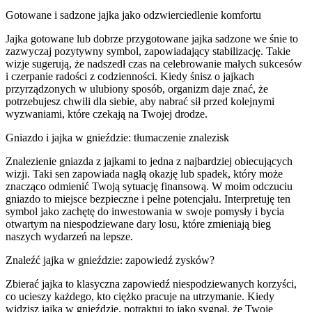
Gotowane i sadzone jajka jako odzwierciedlenie komfortu
Jajka gotowane lub dobrze przygotowane jajka sadzone we śnie to
zazwyczaj pozytywny symbol, zapowiadający stabilizację. Takie
wizje sugerują, że nadszedł czas na celebrowanie małych sukcesów
i czerpanie radości z codzienności. Kiedy śnisz o jajkach
przyrządzonych w ulubiony sposób, organizm daje znać, że
potrzebujesz chwili dla siebie, aby nabrać sił przed kolejnymi
wyzwaniami, które czekają na Twojej drodze.
Gniazdo i jajka w gnieździe: tłumaczenie znalezisk
Znalezienie gniazda z jajkami to jedna z najbardziej obiecujących
wizji. Taki sen zapowiada nagłą okazję lub spadek, który może
znacząco odmienić Twoją sytuację finansową. W moim odczuciu
gniazdo to miejsce bezpieczne i pełne potencjału. Interpretuję ten
symbol jako zachętę do inwestowania w swoje pomysły i bycia
otwartym na niespodziewane dary losu, które zmieniają bieg
naszych wydarzeń na lepsze.
Znaleźć jajka w gnieździe: zapowiedź zysków?
Zbierać jajka to klasyczna zapowiedź niespodziewanych korzyści,
co ucieszy każdego, kto ciężko pracuje na utrzymanie. Kiedy
widzisz jajka w gnieździe, potraktuj to jako sygnał, że Twoje