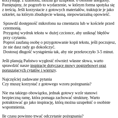
korzystając z szablonu, można go uzupełnić o osobiste anegdoty.
Pamiętajmy, że pogrzeb to wydarzenie, w którym forma spotyka się
z treścią. Jeśli korzystacie z gotowych materiałów, traktujcie je jako
szkielet, na którym zbudujecie własną, niepowtarzalną opowieść.
Sprawdź dostępność mikrofonu na cmentarzu lub w kościele przed
ceremonią.
Przygotuj wydruk tekstu w dużej czcionce, aby uniknąć błędów
przy czytaniu.
Poproś zaufaną osobę o przygotowanie kopii tekstu, jeśli poczujesz,
że nie dasz rady go dokończyć.
Dostosuj długość wystąpienia tak, aby nie przekroczyło 3-5 minut.
Jeśli planują Państwo wygłosić również własne słowa, warto
sprawdzić nasze
inspiracje dotyczące mowy pogrzebowej oraz
poruszających cytatów i wierszy
.
Najczęściej zadawane pytania
Czy muszę korzystać z gotowego wzoru pożegnania?
Nie ma takiego obowiązku, jednak gotowy wzór stanowi
bezpieczną ramę, która pomaga zachować strukturę. Warto
potraktować go jako inspirację, którą można uzupełnić o osobiste
wspomnienia.
Ile czasu powinno trwać odczytanie pożegnania?