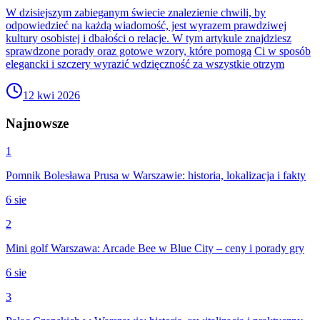
W dzisiejszym zabieganym świecie znalezienie chwili, by
odpowiedzieć na każdą wiadomość, jest wyrazem prawdziwej
kultury osobistej i dbałości o relacje. W tym artykule znajdziesz
sprawdzone porady oraz gotowe wzory, które pomogą Ci w sposób
elegancki i szczery wyrazić wdzięczność za wszystkie otrzym
12 kwi 2026
Najnowsze
1
Pomnik Bolesława Prusa w Warszawie: historia, lokalizacja i fakty
6 sie
2
Mini golf Warszawa: Arcade Bee w Blue City – ceny i porady gry
6 sie
3