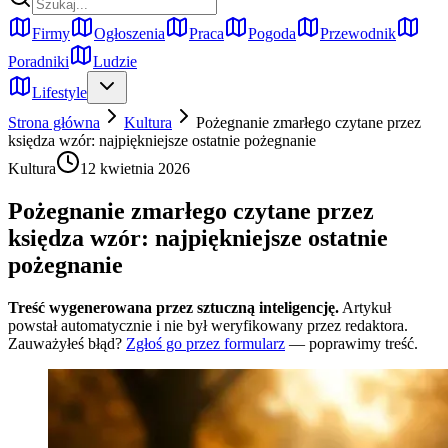
Firmy
Ogłoszenia
Praca
Pogoda
Przewodnik
Poradniki
Ludzie
Lifestyle
Strona główna
Kultura
Pożegnanie zmarłego czytane przez
księdza wzór: najpiękniejsze ostatnie pożegnanie
Kultura
12 kwietnia 2026
Pożegnanie zmarłego czytane przez
księdza wzór: najpiękniejsze ostatnie
pożegnanie
Treść wygenerowana przez sztuczną inteligencję.
Artykuł
powstał automatycznie i nie był weryfikowany przez redaktora.
Zauważyłeś błąd?
Zgłoś go przez formularz
— poprawimy treść.