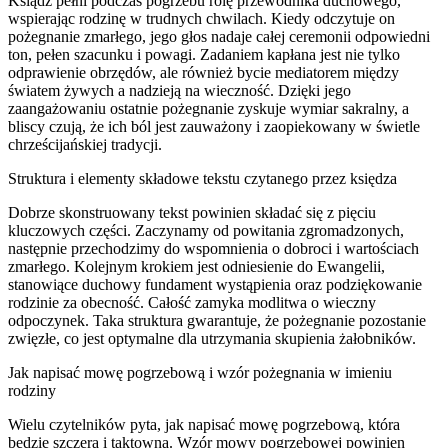
Ksiądz pełni podczas pogrzebu rolę przewodnika duchowego,
wspierając rodzinę w trudnych chwilach. Kiedy odczytuje on
pożegnanie zmarłego, jego głos nadaje całej ceremonii odpowiedni
ton, pełen szacunku i powagi. Zadaniem kapłana jest nie tylko
odprawienie obrzędów, ale również bycie mediatorem między
światem żywych a nadzieją na wieczność. Dzięki jego
zaangażowaniu ostatnie pożegnanie zyskuje wymiar sakralny, a
bliscy czują, że ich ból jest zauważony i zaopiekowany w świetle
chrześcijańskiej tradycji.
Struktura i elementy składowe tekstu czytanego przez księdza
Dobrze skonstruowany tekst powinien składać się z pięciu
kluczowych części. Zaczynamy od powitania zgromadzonych,
następnie przechodzimy do wspomnienia o dobroci i wartościach
zmarłego. Kolejnym krokiem jest odniesienie do Ewangelii,
stanowiące duchowy fundament wystąpienia oraz podziękowanie
rodzinie za obecność. Całość zamyka modlitwa o wieczny
odpoczynek. Taka struktura gwarantuje, że pożegnanie pozostanie
zwięzłe, co jest optymalne dla utrzymania skupienia żałobników.
Jak napisać mowę pogrzebową i wzór pożegnania w imieniu
rodziny
Wielu czytelników pyta, jak napisać mowę pogrzebową, która
będzie szczera i taktowna. Wzór mowy pogrzebowej powinien