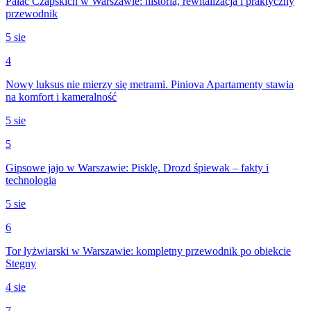
Pałac Czapskich w Warszawie: historia, rewitalizacja i praktyczny
przewodnik
5 sie
4
Nowy luksus nie mierzy się metrami. Piniova Apartamenty stawia
na komfort i kameralność
5 sie
5
Gipsowe jajo w Warszawie: Pisklę. Drozd śpiewak – fakty i
technologia
5 sie
6
Tor łyżwiarski w Warszawie: kompletny przewodnik po obiekcie
Stegny
4 sie
7