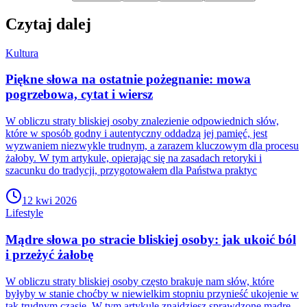
Czytaj dalej
Kultura
Piękne słowa na ostatnie pożegnanie: mowa
pogrzebowa, cytat i wiersz
W obliczu straty bliskiej osoby znalezienie odpowiednich słów,
które w sposób godny i autentyczny oddadzą jej pamięć, jest
wyzwaniem niezwykle trudnym, a zarazem kluczowym dla procesu
żałoby. W tym artykule, opierając się na zasadach retoryki i
szacunku do tradycji, przygotowałem dla Państwa praktyc
12 kwi 2026
Lifestyle
Mądre słowa po stracie bliskiej osoby: jak ukoić ból
i przeżyć żałobę
W obliczu straty bliskiej osoby często brakuje nam słów, które
byłyby w stanie choćby w niewielkim stopniu przynieść ukojenie w
tak trudnym czasie. W tym artykule znajdziesz sprawdzone mądre