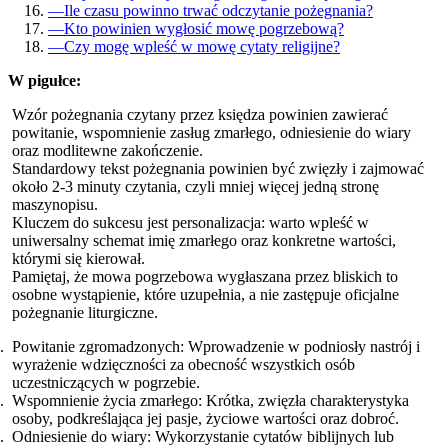
—
Ile czasu powinno trwać odczytanie pożegnania?
—
Kto powinien wygłosić mowę pogrzebową?
—
Czy mogę wpleść w mowę cytaty religijne?
W pigułce:
Wzór pożegnania czytany przez księdza powinien zawierać
powitanie, wspomnienie zasług zmarłego, odniesienie do wiary
oraz modlitewne zakończenie.
Standardowy tekst pożegnania powinien być zwięzły i zajmować
około 2-3 minuty czytania, czyli mniej więcej jedną stronę
maszynopisu.
Kluczem do sukcesu jest personalizacja: warto wpleść w
uniwersalny schemat imię zmarłego oraz konkretne wartości,
którymi się kierował.
Pamiętaj, że mowa pogrzebowa wygłaszana przez bliskich to
osobne wystąpienie, które uzupełnia, a nie zastępuje oficjalne
pożegnanie liturgiczne.
Powitanie zgromadzonych: Wprowadzenie w podniosły nastrój i
wyrażenie wdzięczności za obecność wszystkich osób
uczestniczących w pogrzebie.
Wspomnienie życia zmarłego: Krótka, zwięzła charakterystyka
osoby, podkreślająca jej pasje, życiowe wartości oraz dobroć.
Odniesienie do wiary: Wykorzystanie cytatów biblijnych lub