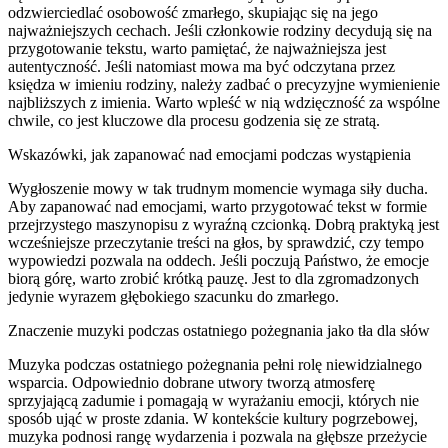
odzwierciedlać osobowość zmarłego, skupiając się na jego
najważniejszych cechach. Jeśli członkowie rodziny decydują się na
przygotowanie tekstu, warto pamiętać, że najważniejsza jest
autentyczność. Jeśli natomiast mowa ma być odczytana przez
księdza w imieniu rodziny, należy zadbać o precyzyjne wymienienie
najbliższych z imienia. Warto wpleść w nią wdzięczność za wspólne
chwile, co jest kluczowe dla procesu godzenia się ze stratą.
Wskazówki, jak zapanować nad emocjami podczas wystąpienia
Wygłoszenie mowy w tak trudnym momencie wymaga siły ducha.
Aby zapanować nad emocjami, warto przygotować tekst w formie
przejrzystego maszynopisu z wyraźną czcionką. Dobrą praktyką jest
wcześniejsze przeczytanie treści na głos, by sprawdzić, czy tempo
wypowiedzi pozwala na oddech. Jeśli poczują Państwo, że emocje
biorą górę, warto zrobić krótką pauzę. Jest to dla zgromadzonych
jedynie wyrazem głębokiego szacunku do zmarłego.
Znaczenie muzyki podczas ostatniego pożegnania jako tła dla słów
Muzyka podczas ostatniego pożegnania pełni rolę niewidzialnego
wsparcia. Odpowiednio dobrane utwory tworzą atmosferę
sprzyjającą zadumie i pomagają w wyrażaniu emocji, których nie
sposób ująć w proste zdania. W kontekście kultury pogrzebowej,
muzyka podnosi rangę wydarzenia i pozwala na głębsze przeżycie