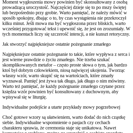
Moment wygłoszenia mowy powinien być skonsultowany z osobą
prowadzącą uroczystość. Najczęściej dzieje się to po mszy świętej
lub bezpośrednio przy grobie. Warto pamiętać, że należy mówić w
sposób spokojny, dbając o to, by czas wystąpienia nie przekroczył
kilku minut. Jeśli mowa ma być wygłoszona przez bliskich, warto
wcześniej przygotować tekst i upewnić się, że jest on zrozumiały. W
tych momentach liczy się szczerość intencji, a nie kunszt retoryczny.
Jak stworzyć najpiękniejsze ostatnie pożegnanie zmarłego
Najpiękniejsze ostatnie pożegnanie to takie, które wypływa z serca i
jest wierne prawdzie o życiu zmarłego. Nie trzeba szukać
skomplikowanych metafor – często proste słowa o tym, jak bardzo
ktoś był dobrym człowiekiem, niosą najwięcej ukojenia. Tworząc
własny wzór, warto skupić się na wartościach, które zmarły
wyznawał. Pamięć jest żywa tak długo, jak długo o nim mówimy.
Warto też pamiętać, że każdy pożegnanie zmarłego czytane przez
księdza wzór powinien być konsultowany z duchownym, aby
wpisywał się w liturgię.
Indywidualne podejście a utarte przykłady mowy pogrzebowej
Choć gotowe wzory są ułatwieniem, warto dodać do nich cząstkę
siebie. Indywidualne wspomnienie o pasjach czy cechach
charakteru sprawia, że ceremonia staje się unikatowa. Nawet