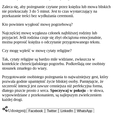
Zaleca się, aby pożegnanie czytane przez księdza lub mowa bliskich
nie przekraczały 3 do 5 minut. Jest to czas wystarczający na
przekazanie treści bez wydłużania ceremonii.
Kto powinien wygłosić mowę pogrzebową?
Najczęściej mowę wygłasza członek najbliższej rodziny lub
przyjaciel. Jeśli rodzina czuje się zbyt obciążona emocjonalnie,
można poprosić księdza o odczytanie przygotowanego tekstu.
Czy mogę wpleść w mowę cytaty religijne?
Tak, cytaty religijne są bardzo mile widziane, zwłaszcza w
kontekście chrześcijańskiego pogrzebu. Podkreślają one osobisty
stosunek zmarłego do wiary.
Przygotowanie osobistego pożegnania to najważniejszy gest, który
pozwala godnie upamiętnić życie bliskiej osoby. Pamiętajcie, że
szczerość intencji jest zawsze cenniejsza niż perfekcyjna forma,
dlatego piszcie prosto z serca.
Spoczywaj w pokoju
– te słowa,
wypowiedziane z przekonaniem, są najlepszym zwieńczeniem
każdej drogi.
Udostępnij:
Facebook
Twitter
LinkedIn
WhatsApp