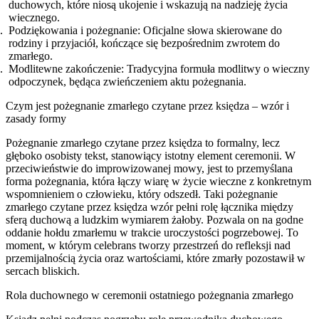
duchowych, które niosą ukojenie i wskazują na nadzieję życia
wiecznego.
Podziękowania i pożegnanie: Oficjalne słowa skierowane do
rodziny i przyjaciół, kończące się bezpośrednim zwrotem do
zmarłego.
Modlitewne zakończenie: Tradycyjna formuła modlitwy o wieczny
odpoczynek, będąca zwieńczeniem aktu pożegnania.
Czym jest pożegnanie zmarłego czytane przez księdza – wzór i
zasady formy
Pożegnanie zmarłego czytane przez księdza to formalny, lecz
głęboko osobisty tekst, stanowiący istotny element ceremonii. W
przeciwieństwie do improwizowanej mowy, jest to przemyślana
forma pożegnania, która łączy wiarę w życie wieczne z konkretnym
wspomnieniem o człowieku, który odszedł. Taki pożegnanie
zmarłego czytane przez księdza wzór pełni rolę łącznika między
sferą duchową a ludzkim wymiarem żałoby. Pozwala on na godne
oddanie hołdu zmarłemu w trakcie uroczystości pogrzebowej. To
moment, w którym celebrans tworzy przestrzeń do refleksji nad
przemijalnością życia oraz wartościami, które zmarły pozostawił w
sercach bliskich.
Rola duchownego w ceremonii ostatniego pożegnania zmarłego