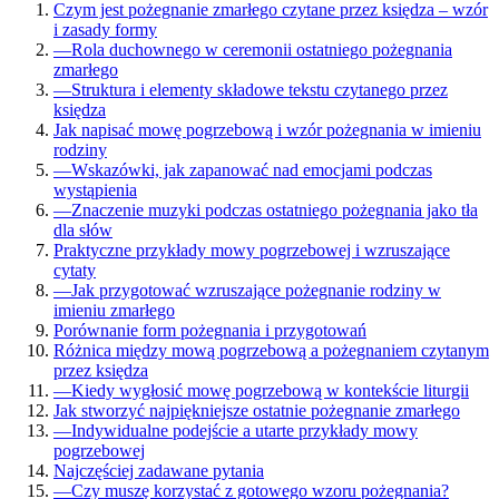
Czym jest pożegnanie zmarłego czytane przez księdza – wzór
i zasady formy
—
Rola duchownego w ceremonii ostatniego pożegnania
zmarłego
—
Struktura i elementy składowe tekstu czytanego przez
księdza
Jak napisać mowę pogrzebową i wzór pożegnania w imieniu
rodziny
—
Wskazówki, jak zapanować nad emocjami podczas
wystąpienia
—
Znaczenie muzyki podczas ostatniego pożegnania jako tła
dla słów
Praktyczne przykłady mowy pogrzebowej i wzruszające
cytaty
—
Jak przygotować wzruszające pożegnanie rodziny w
imieniu zmarłego
Porównanie form pożegnania i przygotowań
Różnica między mową pogrzebową a pożegnaniem czytanym
przez księdza
—
Kiedy wygłosić mowę pogrzebową w kontekście liturgii
Jak stworzyć najpiękniejsze ostatnie pożegnanie zmarłego
—
Indywidualne podejście a utarte przykłady mowy
pogrzebowej
Najczęściej zadawane pytania
—
Czy muszę korzystać z gotowego wzoru pożegnania?