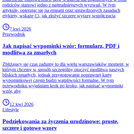
rodziców stanowi jedno z najtrudniejszych wyzwań. W tym
artykule, opierając się na empatii oraz sprawdzonych zasadach
etykiety, wskażę Ci, jak złożyć szczere wyrazy współczucia
7 kwi 2026
Przewodnik
Jak napisać wypominki wzór: formularz, PDF i
modlitwa za zmarłych
Zbliżający się czas zadumy to dla wielu warszawiaków moment, w
którym chcemy w sposób szczególny otoczyć modlitwą naszych
bliskich zmarłych, jednak przygotowanie poprawnej karty
wypominkowej często budzi wątpliwości formalne. W tym
przewodniku wyjaśniam krok po kroku, jak napisać wypominki
wzór, aby
12 kwi 2026
Lifestyle
Podziękowania za życzenia urodzinowe: proste,
szczere i gotowe wzory