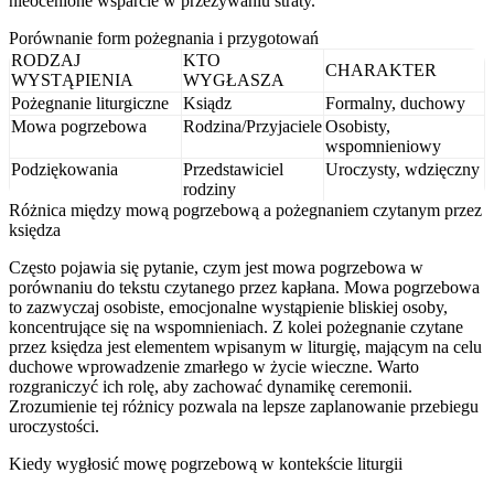
nieocenione wsparcie w przeżywaniu straty.
Porównanie form pożegnania i przygotowań
RODZAJ
KTO
CHARAKTER
WYSTĄPIENIA
WYGŁASZA
Pożegnanie liturgiczne
Ksiądz
Formalny, duchowy
Mowa pogrzebowa
Rodzina/Przyjaciele
Osobisty,
wspomnieniowy
Podziękowania
Przedstawiciel
Uroczysty, wdzięczny
rodziny
Różnica między mową pogrzebową a pożegnaniem czytanym przez
księdza
Często pojawia się pytanie, czym jest mowa pogrzebowa w
porównaniu do tekstu czytanego przez kapłana. Mowa pogrzebowa
to zazwyczaj osobiste, emocjonalne wystąpienie bliskiej osoby,
koncentrujące się na wspomnieniach. Z kolei pożegnanie czytane
przez księdza jest elementem wpisanym w liturgię, mającym na celu
duchowe wprowadzenie zmarłego w życie wieczne. Warto
rozgraniczyć ich rolę, aby zachować dynamikę ceremonii.
Zrozumienie tej różnicy pozwala na lepsze zaplanowanie przebiegu
uroczystości.
Kiedy wygłosić mowę pogrzebową w kontekście liturgii