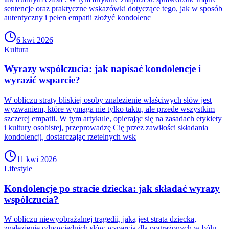
sentencje oraz praktyczne wskazówki dotyczące tego, jak w sposób
autentyczny i pełen empatii złożyć kondolenc
6 kwi 2026
Kultura
Wyrazy współczucia: jak napisać kondolencje i
wyrazić wsparcie?
W obliczu straty bliskiej osoby znalezienie właściwych słów jest
wyzwaniem, które wymaga nie tylko taktu, ale przede wszystkim
szczerej empatii. W tym artykule, opierając się na zasadach etykiety
i kultury osobistej, przeprowadzę Cię przez zawiłości składania
kondolencji, dostarczając rzetelnych wsk
11 kwi 2026
Lifestyle
Kondolencje po stracie dziecka: jak składać wyrazy
współczucia?
W obliczu niewyobrażalnej tragedii, jaką jest strata dziecka,
znalezienie odpowiednich słów wsparcia dla pogrążonych w bólu