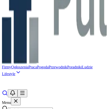
Firmy
Ogłoszenia
Praca
Pogoda
Przewodnik
Poradniki
Ludzie
Lifestyle
Menu