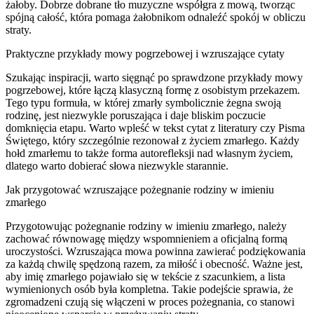
żałoby. Dobrze dobrane tło muzyczne współgra z mową, tworząc
spójną całość, która pomaga żałobnikom odnaleźć spokój w obliczu
straty.
Praktyczne przykłady mowy pogrzebowej i wzruszające cytaty
Szukając inspiracji, warto sięgnąć po sprawdzone przykłady mowy
pogrzebowej, które łączą klasyczną formę z osobistym przekazem.
Tego typu formuła, w której zmarły symbolicznie żegna swoją
rodzinę, jest niezwykle poruszająca i daje bliskim poczucie
domknięcia etapu. Warto wpleść w tekst cytat z literatury czy Pisma
Świętego, który szczególnie rezonował z życiem zmarłego. Każdy
hołd zmarłemu to także forma autorefleksji nad własnym życiem,
dlatego warto dobierać słowa niezwykle starannie.
Jak przygotować wzruszające pożegnanie rodziny w imieniu
zmarłego
Przygotowując pożegnanie rodziny w imieniu zmarłego, należy
zachować równowagę między wspomnieniem a oficjalną formą
uroczystości. Wzruszająca mowa powinna zawierać podziękowania
za każdą chwilę spędzoną razem, za miłość i obecność. Ważne jest,
aby imię zmarłego pojawiało się w tekście z szacunkiem, a lista
wymienionych osób była kompletna. Takie podejście sprawia, że
zgromadzeni czują się włączeni w proces pożegnania, co stanowi