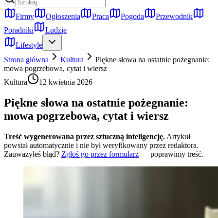
Firmy
Ogłoszenia
Praca
Pogoda
Przewodnik
Poradniki
Ludzie
Lifestyle
Strona główna
Kultura
Piękne słowa na ostatnie pożegnanie:
mowa pogrzebowa, cytat i wiersz
Kultura
12 kwietnia 2026
Piękne słowa na ostatnie pożegnanie:
mowa pogrzebowa, cytat i wiersz
Treść wygenerowana przez sztuczną inteligencję.
Artykuł
powstał automatycznie i nie był weryfikowany przez redaktora.
Zauważyłeś błąd?
Zgłoś go przez formularz
— poprawimy treść.