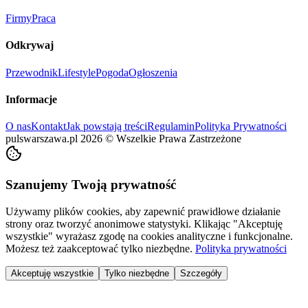
Firmy
Praca
Odkrywaj
Przewodnik
Lifestyle
Pogoda
Ogłoszenia
Informacje
O nas
Kontakt
Jak powstają treści
Regulamin
Polityka Prywatności
pulswarszawa.pl
2026
©
Wszelkie Prawa Zastrzeżone
Szanujemy Twoją prywatność
Używamy plików cookies, aby zapewnić prawidłowe działanie
strony oraz tworzyć anonimowe statystyki. Klikając "Akceptuję
wszystkie" wyrażasz zgodę na cookies analityczne i funkcjonalne.
Możesz też zaakceptować tylko niezbędne.
Polityka prywatności
Akceptuję wszystkie
Tylko niezbędne
Szczegóły