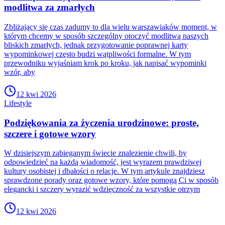
modlitwa za zmarłych
Zbliżający się czas zadumy to dla wielu warszawiaków moment, w
którym chcemy w sposób szczególny otoczyć modlitwą naszych
bliskich zmarłych, jednak przygotowanie poprawnej karty
wypominkowej często budzi wątpliwości formalne. W tym
przewodniku wyjaśniam krok po kroku, jak napisać wypominki
wzór, aby
12 kwi 2026
Lifestyle
Podziękowania za życzenia urodzinowe: proste,
szczere i gotowe wzory
W dzisiejszym zabieganym świecie znalezienie chwili, by
odpowiedzieć na każdą wiadomość, jest wyrazem prawdziwej
kultury osobistej i dbałości o relacje. W tym artykule znajdziesz
sprawdzone porady oraz gotowe wzory, które pomogą Ci w sposób
elegancki i szczery wyrazić wdzięczność za wszystkie otrzym
12 kwi 2026