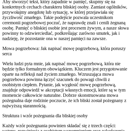
Aby stworzyć tekst, który zapadnie w pamięć, skupmy się na
konkretnych cechach charakteru bliskiej osoby. Zamiast ogólników,
przywołajmy anegdotę lub sytuację, w której przejawiała się
życzliwość zmarłego. Takie podejście pozwala uczestnikom
ceremonii pogrzebowej poczuć, że naprawdę znali i cenili żegnaną
osobę. Pamięć o bliskiej osobie jest procesem żywym, a nasze słowa
powinny to odzwierciedlać, podkreślając zarówno smutek, jak i
nadzieję, że pozostanie ona w naszej pamięci na zawsze.
Mowa pogrzebowa: Jak napisać mowę pogrzebową, która poruszy
serca
Wielu ludzi pyta mnie, jak napisać mowę pogrzebową, która nie
będzie tylko formalnym obowiązkiem. Kluczem jest przygotowanie
oparte na refleksji nad życiem zmarłego. Wzruszająca mowa
pogrzebowa powinna łączyć szacunek do powagi chwili z
osobistym ciepłem. Pytanie, jak wygłosić mowę pogrzebową,
znajduje odpowiedź w akceptacji własnych emocji, które są w tym
momencie całkowicie naturalne. Dobrze skonstruowana mowa
pożegnalna daje rodzinie poczucie, że ich bliski został pożegnany z
najwyższą starannością.
Struktura i wzór pożegnania dla bliskiej osoby
Każdy wzór pożegnania powinien składać się z trzech części:
wstępu, rozwinięcia z osobistym wspomnieniem oraz zakończenia