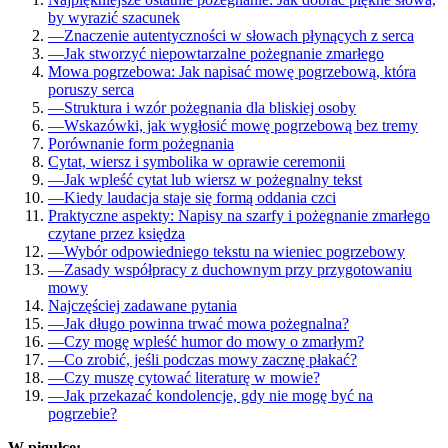
by wyrazić szacunek
—
Znaczenie autentyczności w słowach płynących z serca
—
Jak stworzyć niepowtarzalne pożegnanie zmarłego
Mowa pogrzebowa: Jak napisać mowę pogrzebową, która
poruszy serca
—
Struktura i wzór pożegnania dla bliskiej osoby
—
Wskazówki, jak wygłosić mowę pogrzebową bez tremy
Porównanie form pożegnania
Cytat, wiersz i symbolika w oprawie ceremonii
—
Jak wpleść cytat lub wiersz w pożegnalny tekst
—
Kiedy laudacja staje się formą oddania czci
Praktyczne aspekty: Napisy na szarfy i pożegnanie zmarłego
czytane przez księdza
—
Wybór odpowiedniego tekstu na wieniec pogrzebowy
—
Zasady współpracy z duchownym przy przygotowaniu
mowy
Najczęściej zadawane pytania
—
Jak długo powinna trwać mowa pożegnalna?
—
Czy mogę wpleść humor do mowy o zmarłym?
—
Co zrobić, jeśli podczas mowy zacznę płakać?
—
Czy muszę cytować literaturę w mowie?
—
Jak przekazać kondolencje, gdy nie mogę być na
pogrzebie?
W pigułce: