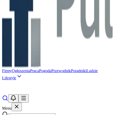
Firmy
Ogłoszenia
Praca
Pogoda
Przewodnik
Poradniki
Ludzie
Lifestyle
Menu