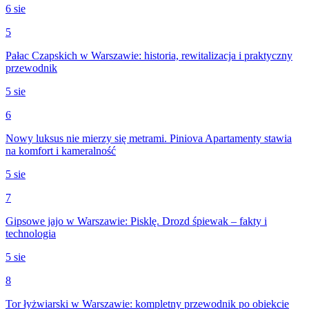
6 sie
5
Pałac Czapskich w Warszawie: historia, rewitalizacja i praktyczny
przewodnik
5 sie
6
Nowy luksus nie mierzy się metrami. Piniova Apartamenty stawia
na komfort i kameralność
5 sie
7
Gipsowe jajo w Warszawie: Pisklę. Drozd śpiewak – fakty i
technologia
5 sie
8
Tor łyżwiarski w Warszawie: kompletny przewodnik po obiekcie