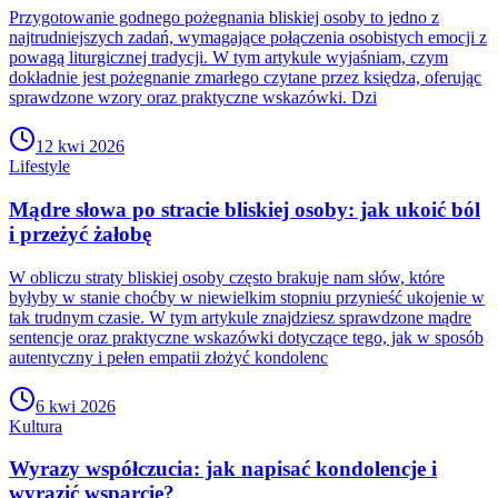
Przygotowanie godnego pożegnania bliskiej osoby to jedno z
najtrudniejszych zadań, wymagające połączenia osobistych emocji z
powagą liturgicznej tradycji. W tym artykule wyjaśniam, czym
dokładnie jest pożegnanie zmarłego czytane przez księdza, oferując
sprawdzone wzory oraz praktyczne wskazówki. Dzi
12 kwi 2026
Lifestyle
Mądre słowa po stracie bliskiej osoby: jak ukoić ból
i przeżyć żałobę
W obliczu straty bliskiej osoby często brakuje nam słów, które
byłyby w stanie choćby w niewielkim stopniu przynieść ukojenie w
tak trudnym czasie. W tym artykule znajdziesz sprawdzone mądre
sentencje oraz praktyczne wskazówki dotyczące tego, jak w sposób
autentyczny i pełen empatii złożyć kondolenc
6 kwi 2026
Kultura
Wyrazy współczucia: jak napisać kondolencje i
wyrazić wsparcie?