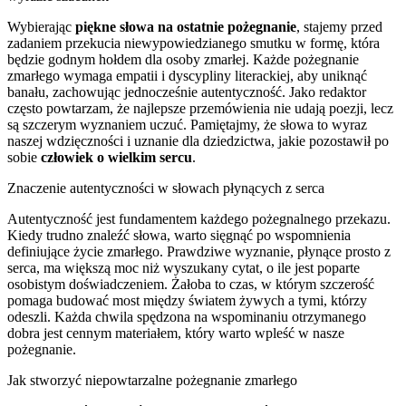
Wybierając
piękne słowa na ostatnie pożegnanie
, stajemy przed
zadaniem przekucia niewypowiedzianego smutku w formę, która
będzie godnym hołdem dla osoby zmarłej. Każde pożegnanie
zmarłego wymaga empatii i dyscypliny literackiej, aby uniknąć
banału, zachowując jednocześnie autentyczność. Jako redaktor
często powtarzam, że najlepsze przemówienia nie udają poezji, lecz
są szczerym wyznaniem uczuć. Pamiętajmy, że słowa to wyraz
naszej wdzięczności i uznanie dla dziedzictwa, jakie pozostawił po
sobie
człowiek o wielkim sercu
.
Znaczenie autentyczności w słowach płynących z serca
Autentyczność jest fundamentem każdego pożegnalnego przekazu.
Kiedy trudno znaleźć słowa, warto sięgnąć po wspomnienia
definiujące życie zmarłego. Prawdziwe wyznanie, płynące prosto z
serca, ma większą moc niż wyszukany cytat, o ile jest poparte
osobistym doświadczeniem. Żałoba to czas, w którym szczerość
pomaga budować most między światem żywych a tymi, którzy
odeszli. Każda chwila spędzona na wspominaniu otrzymanego
dobra jest cennym materiałem, który warto wpleść w nasze
pożegnanie.
Jak stworzyć niepowtarzalne pożegnanie zmarłego