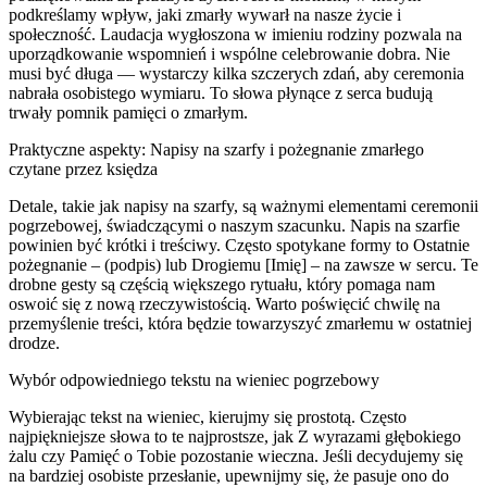
podkreślamy wpływ, jaki zmarły wywarł na nasze życie i
społeczność. Laudacja wygłoszona w imieniu rodziny pozwala na
uporządkowanie wspomnień i wspólne celebrowanie dobra. Nie
musi być długa — wystarczy kilka szczerych zdań, aby ceremonia
nabrała osobistego wymiaru. To słowa płynące z serca budują
trwały pomnik pamięci o zmarłym.
Praktyczne aspekty: Napisy na szarfy i pożegnanie zmarłego
czytane przez księdza
Detale, takie jak napisy na szarfy, są ważnymi elementami ceremonii
pogrzebowej, świadczącymi o naszym szacunku. Napis na szarfie
powinien być krótki i treściwy. Często spotykane formy to Ostatnie
pożegnanie – (podpis) lub Drogiemu [Imię] – na zawsze w sercu. Te
drobne gesty są częścią większego rytuału, który pomaga nam
oswoić się z nową rzeczywistością. Warto poświęcić chwilę na
przemyślenie treści, która będzie towarzyszyć zmarłemu w ostatniej
drodze.
Wybór odpowiedniego tekstu na wieniec pogrzebowy
Wybierając tekst na wieniec, kierujmy się prostotą. Często
najpiękniejsze słowa to te najprostsze, jak Z wyrazami głębokiego
żalu czy Pamięć o Tobie pozostanie wieczna. Jeśli decydujemy się
na bardziej osobiste przesłanie, upewnijmy się, że pasuje ono do