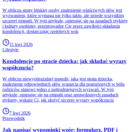
W obliczu straty bliskiej osoby znalezienie właściwych słów jest
wyzwaniem, które wymaga nie tylko taktu, ale przede wszystkim
szczerej empatii. W tym artykule, opierając się na zasadach etykiety
i kultury osobistej, przeprowadzę Cię przez zawiłości składania
kondolencji, dostarczając rzetelnych wsk
11 kwi 2026
Lifestyle
Kondolencje po stracie dziecka: jak składać wyrazy
współczucia?
W obliczu niewyobrażalnej tragedii, jaką jest strata dziecka,
znalezienie odpowiednich słów wsparcia dla pogrążonych w bólu
rodziców stanowi jedno z najtrudniejszych wyzwań. W tym
artykule, opierając się na empatii oraz sprawdzonych zasadach
etykiety, wskażę Ci, jak złożyć szczere wyrazy współczucia
7 kwi 2026
Przewodnik
Jak napisać wypominki wzór: formularz, PDF i