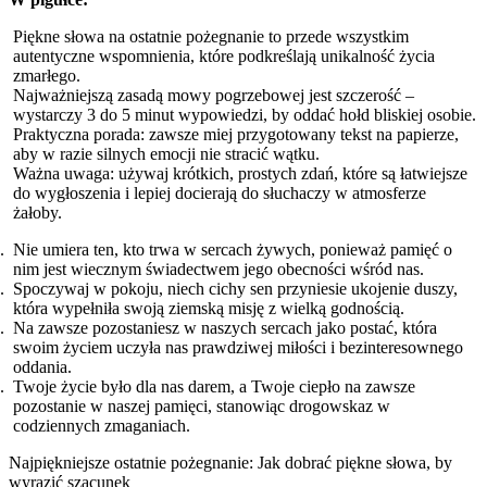
Piękne słowa na ostatnie pożegnanie to przede wszystkim
autentyczne wspomnienia, które podkreślają unikalność życia
zmarłego.
Najważniejszą zasadą mowy pogrzebowej jest szczerość –
wystarczy 3 do 5 minut wypowiedzi, by oddać hołd bliskiej osobie.
Praktyczna porada: zawsze miej przygotowany tekst na papierze,
aby w razie silnych emocji nie stracić wątku.
Ważna uwaga: używaj krótkich, prostych zdań, które są łatwiejsze
do wygłoszenia i lepiej docierają do słuchaczy w atmosferze
żałoby.
Nie umiera ten, kto trwa w sercach żywych, ponieważ pamięć o
nim jest wiecznym świadectwem jego obecności wśród nas.
Spoczywaj w pokoju, niech cichy sen przyniesie ukojenie duszy,
która wypełniła swoją ziemską misję z wielką godnością.
Na zawsze pozostaniesz w naszych sercach jako postać, która
swoim życiem uczyła nas prawdziwej miłości i bezinteresownego
oddania.
Twoje życie było dla nas darem, a Twoje ciepło na zawsze
pozostanie w naszej pamięci, stanowiąc drogowskaz w
codziennych zmaganiach.
Najpiękniejsze ostatnie pożegnanie: Jak dobrać piękne słowa, by
wyrazić szacunek