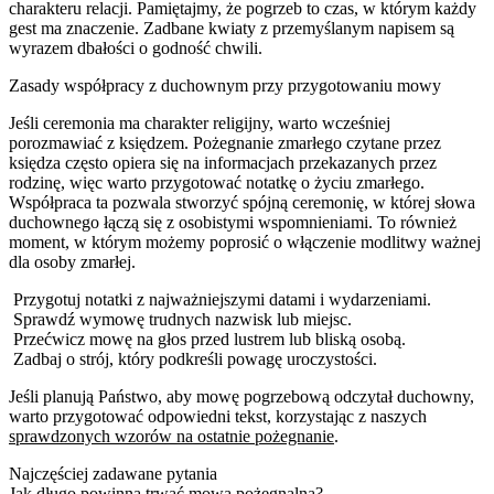
charakteru relacji. Pamiętajmy, że pogrzeb to czas, w którym każdy
gest ma znaczenie. Zadbane kwiaty z przemyślanym napisem są
wyrazem dbałości o godność chwili.
Zasady współpracy z duchownym przy przygotowaniu mowy
Jeśli ceremonia ma charakter religijny, warto wcześniej
porozmawiać z księdzem. Pożegnanie zmarłego czytane przez
księdza często opiera się na informacjach przekazanych przez
rodzinę, więc warto przygotować notatkę o życiu zmarłego.
Współpraca ta pozwala stworzyć spójną ceremonię, w której słowa
duchownego łączą się z osobistymi wspomnieniami. To również
moment, w którym możemy poprosić o włączenie modlitwy ważnej
dla osoby zmarłej.
Przygotuj notatki z najważniejszymi datami i wydarzeniami.
Sprawdź wymowę trudnych nazwisk lub miejsc.
Przećwicz mowę na głos przed lustrem lub bliską osobą.
Zadbaj o strój, który podkreśli powagę uroczystości.
Jeśli planują Państwo, aby mowę pogrzebową odczytał duchowny,
warto przygotować odpowiedni tekst, korzystając z naszych
sprawdzonych wzorów na ostatnie pożegnanie
.
Najczęściej zadawane pytania
Jak długo powinna trwać mowa pożegnalna?