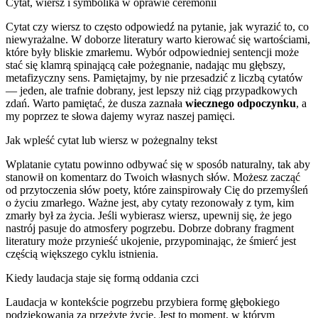
Cytat, wiersz i symbolika w oprawie ceremonii
Cytat czy wiersz to często odpowiedź na pytanie, jak wyrazić to, co
niewyrażalne. W doborze literatury warto kierować się wartościami,
które były bliskie zmarłemu. Wybór odpowiedniej sentencji może
stać się klamrą spinającą całe pożegnanie, nadając mu głębszy,
metafizyczny sens. Pamiętajmy, by nie przesadzić z liczbą cytatów
— jeden, ale trafnie dobrany, jest lepszy niż ciąg przypadkowych
zdań. Warto pamiętać, że dusza zaznała
wiecznego odpoczynku
, a
my poprzez te słowa dajemy wyraz naszej pamięci.
Jak wpleść cytat lub wiersz w pożegnalny tekst
Wplatanie cytatu powinno odbywać się w sposób naturalny, tak aby
stanowił on komentarz do Twoich własnych słów. Możesz zacząć
od przytoczenia słów poety, które zainspirowały Cię do przemyśleń
o życiu zmarłego. Ważne jest, aby cytaty rezonowały z tym, kim
zmarły był za życia. Jeśli wybierasz wiersz, upewnij się, że jego
nastrój pasuje do atmosfery pogrzebu. Dobrze dobrany fragment
literatury może przynieść ukojenie, przypominając, że śmierć jest
częścią większego cyklu istnienia.
Kiedy laudacja staje się formą oddania czci
Laudacja w kontekście pogrzebu przybiera formę głębokiego
podziękowania za przeżyte życie. Jest to moment, w którym