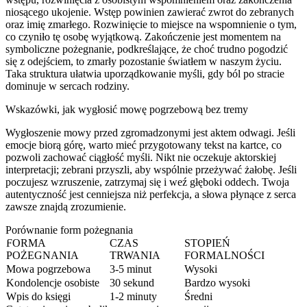
niosącego ukojenie. Wstęp powinien zawierać zwrot do zebranych
oraz imię zmarłego. Rozwinięcie to miejsce na wspomnienie o tym,
co czyniło tę osobę wyjątkową. Zakończenie jest momentem na
symboliczne pożegnanie, podkreślające, że choć trudno pogodzić
się z odejściem, to zmarły pozostanie światłem w naszym życiu.
Taka struktura ułatwia uporządkowanie myśli, gdy ból po stracie
dominuje w sercach rodziny.
Wskazówki, jak wygłosić mowę pogrzebową bez tremy
Wygłoszenie mowy przed zgromadzonymi jest aktem odwagi. Jeśli
emocje biorą górę, warto mieć przygotowany tekst na kartce, co
pozwoli zachować ciągłość myśli. Nikt nie oczekuje aktorskiej
interpretacji; zebrani przyszli, aby wspólnie przeżywać żałobę. Jeśli
poczujesz wzruszenie, zatrzymaj się i weź głęboki oddech. Twoja
autentyczność jest cenniejsza niż perfekcja, a słowa płynące z serca
zawsze znajdą zrozumienie.
Porównanie form pożegnania
FORMA
CZAS
STOPIEŃ
POŻEGNANIA
TRWANIA
FORMALNOŚCI
Mowa pogrzebowa
3-5 minut
Wysoki
Kondolencje osobiste
30 sekund
Bardzo wysoki
Wpis do księgi
1-2 minuty
Średni