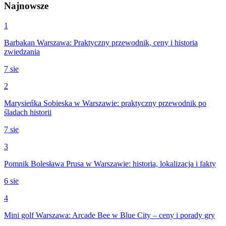
Najnowsze
1
Barbakan Warszawa: Praktyczny przewodnik, ceny i historia
zwiedzania
7 sie
2
Marysieńka Sobieska w Warszawie: praktyczny przewodnik po
śladach historii
7 sie
3
Pomnik Bolesława Prusa w Warszawie: historia, lokalizacja i fakty
6 sie
4
Mini golf Warszawa: Arcade Bee w Blue City – ceny i porady gry