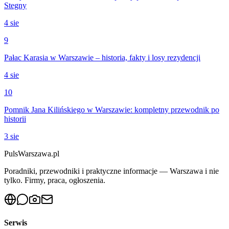
Stegny
4 sie
9
Pałac Karasia w Warszawie – historia, fakty i losy rezydencji
4 sie
10
Pomnik Jana Kilińskiego w Warszawie: kompletny przewodnik po
historii
3 sie
PulsWarszawa.pl
Poradniki, przewodniki i praktyczne informacje — Warszawa i nie
tylko. Firmy, praca, ogłoszenia.
Serwis