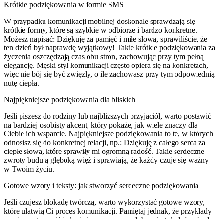
Krótkie podziękowania w formie SMS
W przypadku komunikacji mobilnej doskonale sprawdzają się
krótkie formy, które są szybkie w odbiorze i bardzo konkretne.
Możesz napisać: Dziękuję za pamięć i miłe słowa, sprawiliście, że
ten dzień był naprawdę wyjątkowy! Takie krótkie podziękowania za
życzenia oszczędzają czas obu stron, zachowując przy tym pełną
elegancję. Męski styl komunikacji często opiera się na konkretach,
więc nie bój się być zwięzły, o ile zachowasz przy tym odpowiednią
nutę ciepła.
Najpiękniejsze podziękowania dla bliskich
Jeśli piszesz do rodziny lub najbliższych przyjaciół, warto postawić
na bardziej osobisty akcent, który pokaże, jak wiele znaczy dla
Ciebie ich wsparcie. Najpiękniejsze podziękowania to te, w których
odnosisz się do konkretnej relacji, np.: Dziękuję z całego serca za
ciepłe słowa, które sprawiły mi ogromną radość. Takie serdeczne
zwroty budują głęboką więź i sprawiają, że każdy czuje się ważny
w Twoim życiu.
Gotowe wzory i teksty: jak stworzyć serdeczne podziękowania
Jeśli czujesz blokadę twórczą, warto wykorzystać gotowe wzory,
które ułatwią Ci proces komunikacji. Pamiętaj jednak, że przykłady