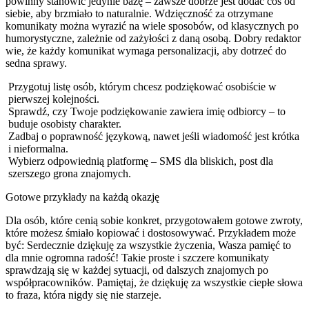
powinny stanowić jedynie bazę – zawsze dobrze jest dodać coś od
siebie, aby brzmiało to naturalnie. Wdzięczność za otrzymane
komunikaty można wyrazić na wiele sposobów, od klasycznych po
humorystyczne, zależnie od zażyłości z daną osobą. Dobry redaktor
wie, że każdy komunikat wymaga personalizacji, aby dotrzeć do
sedna sprawy.
Przygotuj listę osób, którym chcesz podziękować osobiście w
pierwszej kolejności.
Sprawdź, czy Twoje podziękowanie zawiera imię odbiorcy – to
buduje osobisty charakter.
Zadbaj o poprawność językową, nawet jeśli wiadomość jest krótka
i nieformalna.
Wybierz odpowiednią platformę – SMS dla bliskich, post dla
szerszego grona znajomych.
Gotowe przykłady na każdą okazję
Dla osób, które cenią sobie konkret, przygotowałem gotowe zwroty,
które możesz śmiało kopiować i dostosowywać. Przykładem może
być: Serdecznie dziękuję za wszystkie życzenia, Wasza pamięć to
dla mnie ogromna radość! Takie proste i szczere komunikaty
sprawdzają się w każdej sytuacji, od dalszych znajomych po
współpracowników. Pamiętaj, że dziękuję za wszystkie ciepłe słowa
to fraza, która nigdy się nie starzeje.