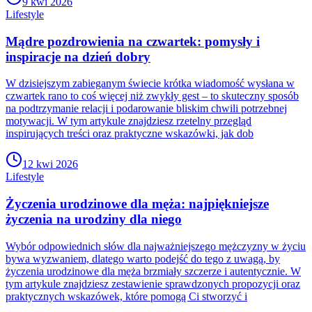
9 kwi 2026
Lifestyle
Mądre pozdrowienia na czwartek: pomysły i
inspiracje na dzień dobry
W dzisiejszym zabieganym świecie krótka wiadomość wysłana w
czwartek rano to coś więcej niż zwykły gest – to skuteczny sposób
na podtrzymanie relacji i podarowanie bliskim chwili potrzebnej
motywacji. W tym artykule znajdziesz rzetelny przegląd
inspirujących treści oraz praktyczne wskazówki, jak dob
12 kwi 2026
Lifestyle
Życzenia urodzinowe dla męża: najpiękniejsze
życzenia na urodziny dla niego
Wybór odpowiednich słów dla najważniejszego mężczyzny w życiu
bywa wyzwaniem, dlatego warto podejść do tego z uwagą, by
życzenia urodzinowe dla męża brzmiały szczerze i autentycznie. W
tym artykule znajdziesz zestawienie sprawdzonych propozycji oraz
praktycznych wskazówek, które pomogą Ci stworzyć i