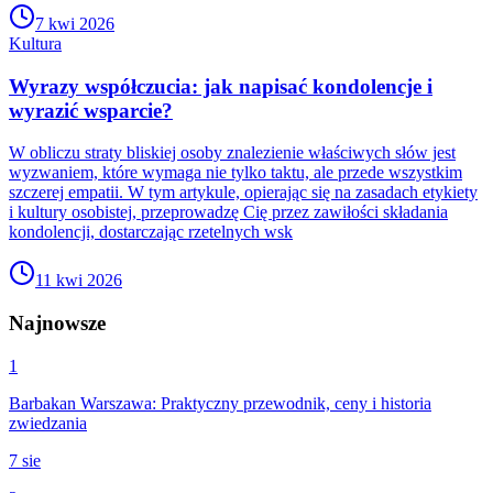
7 kwi 2026
Kultura
Wyrazy współczucia: jak napisać kondolencje i
wyrazić wsparcie?
W obliczu straty bliskiej osoby znalezienie właściwych słów jest
wyzwaniem, które wymaga nie tylko taktu, ale przede wszystkim
szczerej empatii. W tym artykule, opierając się na zasadach etykiety
i kultury osobistej, przeprowadzę Cię przez zawiłości składania
kondolencji, dostarczając rzetelnych wsk
11 kwi 2026
Najnowsze
1
Barbakan Warszawa: Praktyczny przewodnik, ceny i historia
zwiedzania
7 sie