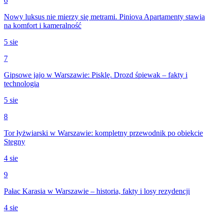
6
Nowy luksus nie mierzy się metrami. Piniova Apartamenty stawia
na komfort i kameralność
5 sie
7
Gipsowe jajo w Warszawie: Pisklę. Drozd śpiewak – fakty i
technologia
5 sie
8
Tor łyżwiarski w Warszawie: kompletny przewodnik po obiekcie
Stegny
4 sie
9
Pałac Karasia w Warszawie – historia, fakty i losy rezydencji
4 sie