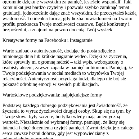
ogromnie dziękuję wszystkim za pamięć, jesteście wspaniali! Taki
komunikat jest bardzo czytelny i pozwala szybko zamknąć temat
gratulacji, jednocześnie dając znać wszystkim, że przeczytałeś każdą
wiadomość. To idealna forma, gdy liczba powiadomień na Twoim
profilu przekracza Twoje możliwości czasowe. Bądź konkretny i
bezpośredni, a znajomi na pewno docenią Twój wysiłek.
Kreatywne formy na Facebooku i Instagramie
Warto zadbać o autentyczność, dodając do posta zdjęcie z
minionego dnia lub krótkie nagranie wideo. Dzięki za życzenia,
które sprawiły mi ogromną radość – taki wpis, wzbogacony o
osobisty akcent, zawsze zapada w pamięć odbiorcom. Pamiętaj, że
Twoje podziękowania w social mediach to wizytówka Twojej
relacyjności. Autentyczność przyciąga ludzi, dlatego nie bój się
pokazać odrobinę emocji w swoich publikacjach.
Wartościowe podziękowania: najpiękniejsze formy
Podstawą każdego dobrego podziękowania jest świadomość, że
życzenia to wyraz życzliwości drugiej osoby. Skup się na tym, by
Twoje słowa były szczere, bo tylko wtedy mają autentyczną
wartość. Niezależnie od wybranej formy, pamiętaj, że liczy się
intencja i chęć docenienia czyjejś pamięci. Zwrot dziękuję z całego
serca zawsze brzmi dobrze, gdy jest wypowiedziany z
odpowiednim wyczuciem.