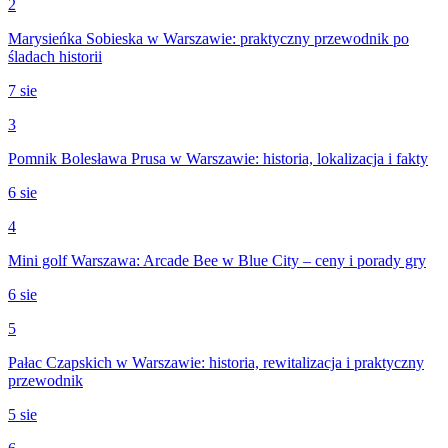
2
Marysieńka Sobieska w Warszawie: praktyczny przewodnik po
śladach historii
7 sie
3
Pomnik Bolesława Prusa w Warszawie: historia, lokalizacja i fakty
6 sie
4
Mini golf Warszawa: Arcade Bee w Blue City – ceny i porady gry
6 sie
5
Pałac Czapskich w Warszawie: historia, rewitalizacja i praktyczny
przewodnik
5 sie