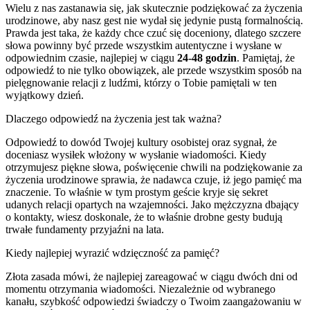
Wielu z nas zastanawia się, jak skutecznie podziękować za życzenia
urodzinowe, aby nasz gest nie wydał się jedynie pustą formalnością.
Prawda jest taka, że każdy chce czuć się doceniony, dlatego szczere
słowa powinny być przede wszystkim autentyczne i wysłane w
odpowiednim czasie, najlepiej w ciągu
24-48 godzin
. Pamiętaj, że
odpowiedź to nie tylko obowiązek, ale przede wszystkim sposób na
pielęgnowanie relacji z ludźmi, którzy o Tobie pamiętali w ten
wyjątkowy dzień.
Dlaczego odpowiedź na życzenia jest tak ważna?
Odpowiedź to dowód Twojej kultury osobistej oraz sygnał, że
doceniasz wysiłek włożony w wysłanie wiadomości. Kiedy
otrzymujesz piękne słowa, poświęcenie chwili na podziękowanie za
życzenia urodzinowe sprawia, że nadawca czuje, iż jego pamięć ma
znaczenie. To właśnie w tym prostym geście kryje się sekret
udanych relacji opartych na wzajemności. Jako mężczyzna dbający
o kontakty, wiesz doskonale, że to właśnie drobne gesty budują
trwałe fundamenty przyjaźni na lata.
Kiedy najlepiej wyrazić wdzięczność za pamięć?
Złota zasada mówi, że najlepiej zareagować w ciągu dwóch dni od
momentu otrzymania wiadomości. Niezależnie od wybranego
kanału, szybkość odpowiedzi świadczy o Twoim zaangażowaniu w