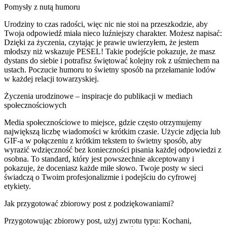
Pomysły z nutą humoru
Urodziny to czas radości, więc nic nie stoi na przeszkodzie, aby
Twoja odpowiedź miała nieco luźniejszy charakter. Możesz napisać:
Dzięki za życzenia, czytając je prawie uwierzyłem, że jestem
młodszy niż wskazuje PESEL! Takie podejście pokazuje, że masz
dystans do siebie i potrafisz świętować kolejny rok z uśmiechem na
ustach. Poczucie humoru to świetny sposób na przełamanie lodów
w każdej relacji towarzyskiej.
Życzenia urodzinowe – inspiracje do publikacji w mediach
społecznościowych
Media społecznościowe to miejsce, gdzie często otrzymujemy
największą liczbę wiadomości w krótkim czasie. Użycie zdjęcia lub
GIF-a w połączeniu z krótkim tekstem to świetny sposób, aby
wyrazić wdzięczność bez konieczności pisania każdej odpowiedzi z
osobna. To standard, który jest powszechnie akceptowany i
pokazuje, że doceniasz każde miłe słowo. Twoje posty w sieci
świadczą o Twoim profesjonalizmie i podejściu do cyfrowej
etykiety.
Jak przygotować zbiorowy post z podziękowaniami?
Przygotowując zbiorowy post, użyj zwrotu typu: Kochani,