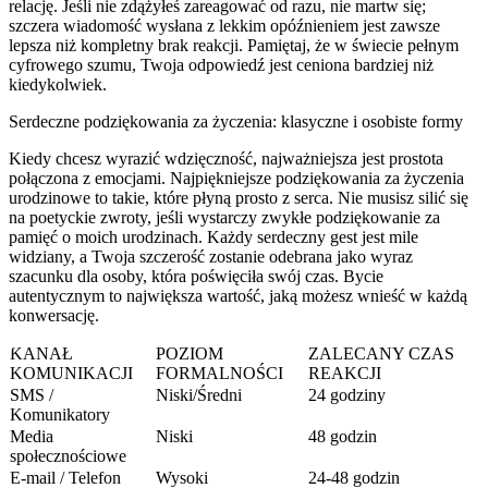
relację. Jeśli nie zdążyłeś zareagować od razu, nie martw się;
szczera wiadomość wysłana z lekkim opóźnieniem jest zawsze
lepsza niż kompletny brak reakcji. Pamiętaj, że w świecie pełnym
cyfrowego szumu, Twoja odpowiedź jest ceniona bardziej niż
kiedykolwiek.
Serdeczne podziękowania za życzenia: klasyczne i osobiste formy
Kiedy chcesz wyrazić wdzięczność, najważniejsza jest prostota
połączona z emocjami. Najpiękniejsze podziękowania za życzenia
urodzinowe to takie, które płyną prosto z serca. Nie musisz silić się
na poetyckie zwroty, jeśli wystarczy zwykłe podziękowanie za
pamięć o moich urodzinach. Każdy serdeczny gest jest mile
widziany, a Twoja szczerość zostanie odebrana jako wyraz
szacunku dla osoby, która poświęciła swój czas. Bycie
autentycznym to największa wartość, jaką możesz wnieść w każdą
konwersację.
KANAŁ
POZIOM
ZALECANY CZAS
KOMUNIKACJI
FORMALNOŚCI
REAKCJI
SMS /
Niski/Średni
24 godziny
Komunikatory
Media
Niski
48 godzin
społecznościowe
E-mail / Telefon
Wysoki
24-48 godzin