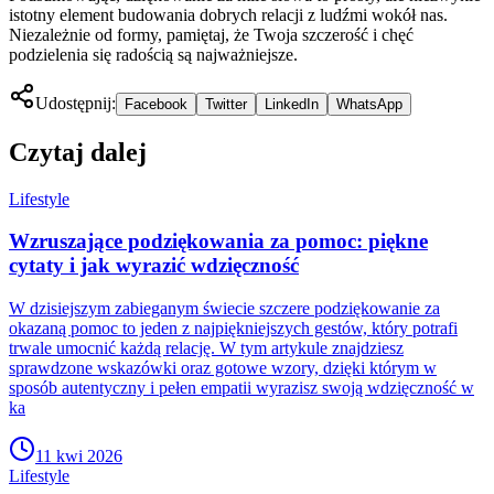
istotny element budowania dobrych relacji z ludźmi wokół nas.
Niezależnie od formy, pamiętaj, że Twoja szczerość i chęć
podzielenia się radością są najważniejsze.
Udostępnij:
Facebook
Twitter
LinkedIn
WhatsApp
Czytaj dalej
Lifestyle
Wzruszające podziękowania za pomoc: piękne
cytaty i jak wyrazić wdzięczność
W dzisiejszym zabieganym świecie szczere podziękowanie za
okazaną pomoc to jeden z najpiękniejszych gestów, który potrafi
trwale umocnić każdą relację. W tym artykule znajdziesz
sprawdzone wskazówki oraz gotowe wzory, dzięki którym w
sposób autentyczny i pełen empatii wyrazisz swoją wdzięczność w
ka
11 kwi 2026
Lifestyle