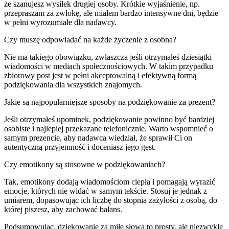
że szanujesz wysiłek drugiej osoby. Krótkie wyjaśnienie, np.
przepraszam za zwłokę, ale miałem bardzo intensywne dni, będzie
w pełni wyrozumiałe dla nadawcy.
Czy muszę odpowiadać na każde życzenie z osobna?
Nie ma takiego obowiązku, zwłaszcza jeśli otrzymałeś dziesiątki
wiadomości w mediach społecznościowych. W takim przypadku
zbiorowy post jest w pełni akceptowalną i efektywną formą
podziękowania dla wszystkich znajomych.
Jakie są najpopularniejsze sposoby na podziękowanie za prezent?
Jeśli otrzymałeś upominek, podziękowanie powinno być bardziej
osobiste i najlepiej przekazane telefonicznie. Warto wspomnieć o
samym prezencie, aby nadawca wiedział, że sprawił Ci on
autentyczną przyjemność i doceniasz jego gest.
Czy emotikony są stosowne w podziękowaniach?
Tak, emotikony dodają wiadomościom ciepła i pomagają wyrazić
emocje, których nie widać w samym tekście. Stosuj je jednak z
umiarem, dopasowując ich liczbę do stopnia zażyłości z osobą, do
której piszesz, aby zachować balans.
Podsumowując, dziękowanie za miłe słowa to prosty, ale niezwykle