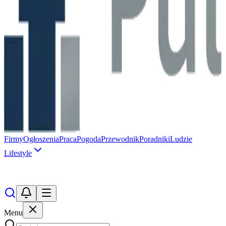
Firmy
Ogłoszenia
Praca
Pogoda
Przewodnik
Poradniki
Ludzie
Lifestyle
Menu