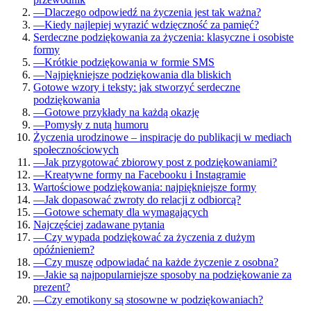
—
Dlaczego odpowiedź na życzenia jest tak ważna?
—
Kiedy najlepiej wyrazić wdzięczność za pamięć?
Serdeczne podziękowania za życzenia: klasyczne i osobiste
formy
—
Krótkie podziękowania w formie SMS
—
Najpiękniejsze podziękowania dla bliskich
Gotowe wzory i teksty: jak stworzyć serdeczne
podziękowania
—
Gotowe przykłady na każdą okazję
—
Pomysły z nutą humoru
Życzenia urodzinowe – inspiracje do publikacji w mediach
społecznościowych
—
Jak przygotować zbiorowy post z podziękowaniami?
—
Kreatywne formy na Facebooku i Instagramie
Wartościowe podziękowania: najpiękniejsze formy
—
Jak dopasować zwroty do relacji z odbiorcą?
—
Gotowe schematy dla wymagających
Najczęściej zadawane pytania
—
Czy wypada podziękować za życzenia z dużym
opóźnieniem?
—
Czy muszę odpowiadać na każde życzenie z osobna?
—
Jakie są najpopularniejsze sposoby na podziękowanie za
prezent?
—
Czy emotikony są stosowne w podziękowaniach?