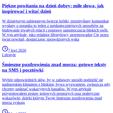
Piękne powitania na dzień dobry: miłe słowa, jak
inspirować i witać dzień
W dzisiejszym zabieganym świecie krótki, przemyślany komunikat
wysłany o poranku to jeden z najskuteczniejszych sposobów na
budowanie trwałych relacji i poprawę samopoczucia bliskich osób.
W tym artykule, jako redaktor lifestylowy, przeprowadzę Cię przez
świat powitań, dostarczając sprawdzonych wska
7 kwi 2026
Lifestyle
Śmieszne pozdrowienia znad morza: gotowe teksty
na SMS i pocztówki
Wybór odpowiednich słów, by w zabawny sposób podzielić się
nadmorskim klimatem z bliskimi, bywa wyzwaniem, zwłaszcza gdy
chcemy uniknąć wakacyjnych banałów. W tym artykule
przygotowałem zestaw gotowych propozycji oraz praktyczne
wskazówki, dzięki którym Twoje śmieszne pozdrowienia znad
morza zyskają