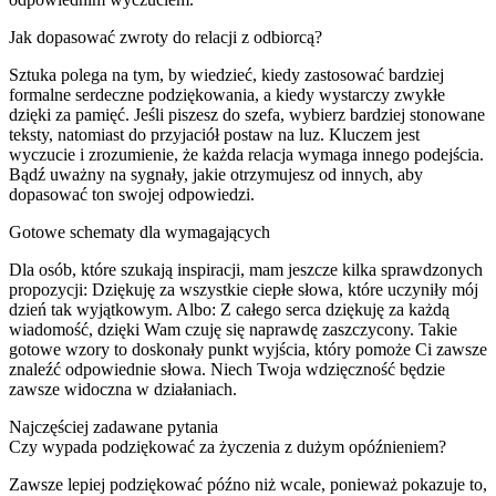
Jak dopasować zwroty do relacji z odbiorcą?
Sztuka polega na tym, by wiedzieć, kiedy zastosować bardziej
formalne serdeczne podziękowania, a kiedy wystarczy zwykłe
dzięki za pamięć. Jeśli piszesz do szefa, wybierz bardziej stonowane
teksty, natomiast do przyjaciół postaw na luz. Kluczem jest
wyczucie i zrozumienie, że każda relacja wymaga innego podejścia.
Bądź uważny na sygnały, jakie otrzymujesz od innych, aby
dopasować ton swojej odpowiedzi.
Gotowe schematy dla wymagających
Dla osób, które szukają inspiracji, mam jeszcze kilka sprawdzonych
propozycji: Dziękuję za wszystkie ciepłe słowa, które uczyniły mój
dzień tak wyjątkowym. Albo: Z całego serca dziękuję za każdą
wiadomość, dzięki Wam czuję się naprawdę zaszczycony. Takie
gotowe wzory to doskonały punkt wyjścia, który pomoże Ci zawsze
znaleźć odpowiednie słowa. Niech Twoja wdzięczność będzie
zawsze widoczna w działaniach.
Najczęściej zadawane pytania
Czy wypada podziękować za życzenia z dużym opóźnieniem?
Zawsze lepiej podziękować późno niż wcale, ponieważ pokazuje to,