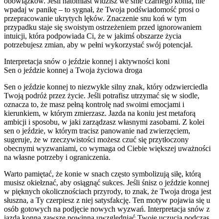
obowiązków. Jeśli natomiast widzisz we śnie czarnego konia, nie
wpadaj w panikę – to sygnał, że Twoja podświadomość prosi o
przepracowanie ukrytych lęków. Znaczenie snu koń w tym
przypadku staje się swoistym ostrzeżeniem przed ignorowaniem
intuicji, która podpowiada Ci, że w jakimś obszarze życia
potrzebujesz zmian, aby w pełni wykorzystać swój potencjał.
Interpretacja snów o jeździe konnej i aktywności koni
Sen o jeździe konnej a Twoja życiowa droga
Sen o jeździe konnej to niezwykle silny znak, który odzwierciedla
Twoją podróż przez życie. Jeśli potrafisz utrzymać się w siodle,
oznacza to, że masz pełną kontrolę nad swoimi emocjami i
kierunkiem, w którym zmierzasz. Jazda na koniu jest metaforą
ambicji i sposobu, w jaki zarządzasz własnymi zasobami. Z kolei
sen o jeździe, w którym tracisz panowanie nad zwierzęciem,
sugeruje, że w rzeczywistości możesz czuć się przytłoczony
obecnymi wyzwaniami, co wymaga od Ciebie większej uważności
na własne potrzeby i ograniczenia.
Warto pamiętać, że konie w snach często symbolizują siłę, którą
musisz okiełznać, aby osiągnąć sukces. Jeśli śnisz o jeździe konnej
w pięknych okolicznościach przyrody, to znak, że Twoja droga jest
słuszna, a Ty czerpiesz z niej satysfakcję. Ten motyw pojawia się u
osób gotowych na podjęcie nowych wyzwań. Interpretacja snów z
jazdą konną zawsze powinna uwzględniać Twoje uczucia podczas