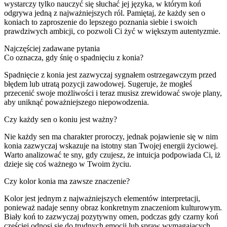
wystarczy tylko nauczyć się słuchać jej języka, w którym koń
odgrywa jedną z najważniejszych ról. Pamiętaj, że każdy sen o
koniach to zaproszenie do lepszego poznania siebie i swoich
prawdziwych ambicji, co pozwoli Ci żyć w większym autentyzmie.
Najczęściej zadawane pytania
Co oznacza, gdy śnię o spadnięciu z konia?
Spadnięcie z konia jest zazwyczaj sygnałem ostrzegawczym przed
błędem lub utratą pozycji zawodowej. Sugeruje, że mogłeś
przecenić swoje możliwości i teraz musisz zrewidować swoje plany,
aby uniknąć poważniejszego niepowodzenia.
Czy każdy sen o koniu jest ważny?
Nie każdy sen ma charakter proroczy, jednak pojawienie się w nim
konia zazwyczaj wskazuje na istotny stan Twojej energii życiowej.
Warto analizować te sny, gdy czujesz, że intuicja podpowiada Ci, iż
dzieje się coś ważnego w Twoim życiu.
Czy kolor konia ma zawsze znaczenie?
Kolor jest jednym z najważniejszych elementów interpretacji,
ponieważ nadaje senny obraz konkretnym znaczeniom kulturowym.
Biały koń to zazwyczaj pozytywny omen, podczas gdy czarny koń
częściej odnosi się do trudnych emocji lub spraw wymagających