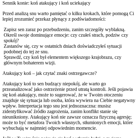
Sennik konie: koń atakujący i koń uciekający
Przed analizą snu warto pamiętać o kilku krokach, które pomogą Ci
lepiej zrozumieć przekaz płynący z podświadomości:
Zapisz sen zaraz po przebudzeniu, zanim szczegóły wyblakną.
Określ swoje dominujące emocje: czy czułeś strach, podziw czy
spokój?
Zastanów się, czy w ostatnich dniach doświadczyłeś sytuacji
podobnej do tej ze snu.
Sprawdź, czy koń był elementem większego krajobrazu, czy
głównym bohaterem wizji.
Atakujący koń – jak czytać znaki ostrzegawcze?
Atakujący koń to sen budzący niepokój, ale warto go
przeanalizować jako ostrzeżenie przed utratą kontroli. Jeśli pojawia
się koń atakujący, może to sugerować, że w Twoim otoczeniu
znajduje się sytuacja lub osoba, która wywiera na Ciebie negatywny
wpływ. Interpretacja tego snu jest jednoznaczna: musisz
zidentyfikować źródło zagrożenia, zanim konflikt stanie się
nieunikniony. Atakujący koń nie zawsze oznacza fizyczną agresję;
może to być metafora Twoich własnych, stłumionych emocji, które
wybuchają w najmniej odpowiednim momencie.