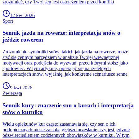
zrozumieć, czy Twój sen jest ostrzeżeniem przed konflikt
12 kwi 2026
Sport
Sennik jazda na rowerze: interpretacja snów o
jeździe rowerem
Zrozumienie symboliki snów, takich jak jazda na rowerze, może
stać się cennym narzędziem w analizie Twojej wewnętrznej
motywacji oraz podejścia do wyzwań, przed którymi stoisz jako
sportowiec. W tym artykule, opierając się na rzetelnych
interpretacjach snów, wyjaśnię, jak konkretne scenariusze senne
9 kwi 2026
Zwierzęta
Sennik kury: znaczenie snu o kurach i interpretacja
snów o kurniku
Wielu opiekunów kur często zastanawia się, czy sen o ich
podopiecznych niesie za sobą głębsze przesłanie, czy jest jedynie
odzwierciedleniem codziennych obowiązków w kurniku. W tym