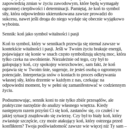
zapowiedzią zmian w życiu zawodowym, które będą wymagały
ogromnej cierpliwości i determinacji. Pamiętaj, że koń to symbol
siły, która odpowiednio ukierunkowana zawsze prowadzi do
sukcesu, nawet jeśli droga do niego wydaje się obecnie wyjątkowo
wyboista.
Sennik: koń jako symbol witalności i pasji
Koń to symbol, który w sennikach przewija się niemal zawsze w
kontekście witalności i pasji. Jeśli w Twoim życiu brakuje energii,
pojawiające się konie w snach często symbolizują ukrytą moc, która
tylko czeka na uwolnienie. Niezależnie od tego, czy był to
galopujący koń, czy spokojny wierzchowiec, sam fakt, że koń
pojawia się w Twoim śnie, sugeruje, że jesteś osobą o ogromnym
potencjale. Interpretacja snów o koniach to proces odkrywania
własnej siły, która drzemie w każdym z nas, czekając na
odpowiedni moment, by w pełni się zamanifestować w codziennym
życiu.
Podsumowując, sennik koni to nie tylko zbiór przesądów, ale
praktyczne narzędzie do analizy własnego wnętrza. Kiedy
następnym razem przyśni Ci się koń, zastanów się, co czułeś i w
jakiej sytuacji znajdowało się zwierzę. Czy był to biały koń, który
zwiastuje szczęście, czy może atakujący koń, który ostrzega przed
konfliktem? Twoja podświadomość zawsze wie więcej niż Ty sam –