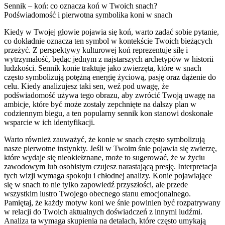
Sennik – koń: co oznacza koń w Twoich snach?
Podświadomość i pierwotna symbolika koni w snach
Kiedy w Twojej głowie pojawia się koń, warto zadać sobie pytanie,
co dokładnie oznacza ten symbol w kontekście Twoich bieżących
przeżyć. Z perspektywy kulturowej koń reprezentuje siłę i
wytrzymałość, będąc jednym z najstarszych archetypów w historii
ludzkości. Sennik konie traktuje jako zwierzęta, które w snach
często symbolizują potężną energię życiową, pasję oraz dążenie do
celu. Kiedy analizujesz taki sen, weź pod uwagę, że
podświadomość używa tego obrazu, aby zwrócić Twoją uwagę na
ambicje, które być może zostały zepchnięte na dalszy plan w
codziennym biegu, a ten popularny sennik kon stanowi doskonałe
wsparcie w ich identyfikacji.
Warto również zauważyć, że konie w snach często symbolizują
nasze pierwotne instynkty. Jeśli w Twoim śnie pojawia się zwierzę,
które wydaje się nieokiełznane, może to sugerować, że w życiu
zawodowym lub osobistym czujesz narastającą presję. Interpretacja
tych wizji wymaga spokoju i chłodnej analizy. Konie pojawiające
się w snach to nie tylko zapowiedź przyszłości, ale przede
wszystkim lustro Twojego obecnego stanu emocjonalnego.
Pamiętaj, że każdy motyw koni we śnie powinien być rozpatrywany
w relacji do Twoich aktualnych doświadczeń z innymi ludźmi.
Analiza ta wymaga skupienia na detalach, które często umykają