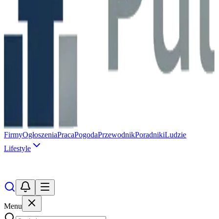
Firmy
Ogłoszenia
Praca
Pogoda
Przewodnik
Poradniki
Ludzie
Lifestyle
Menu