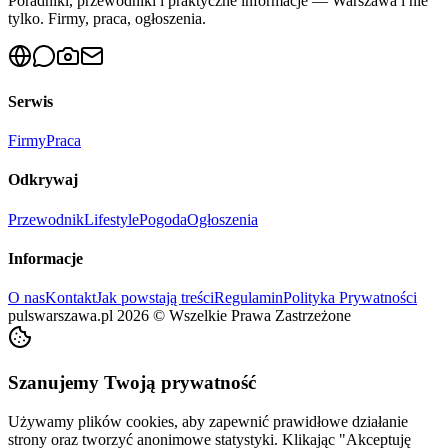
Poradniki, przewodniki i praktyczne informacje — Warszawa i nie
tylko. Firmy, praca, ogłoszenia.
Serwis
Firmy
Praca
Odkrywaj
Przewodnik
Lifestyle
Pogoda
Ogłoszenia
Informacje
O nas
Kontakt
Jak powstają treści
Regulamin
Polityka Prywatności
pulswarszawa.pl
2026
©
Wszelkie Prawa Zastrzeżone
Szanujemy Twoją prywatność
Używamy plików cookies, aby zapewnić prawidłowe działanie
strony oraz tworzyć anonimowe statystyki. Klikając "Akceptuję