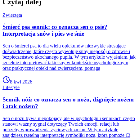
Czytaj dalej
Zwierzęta
Śmierć psa sennik: co oznacza sen o psie?
Interpretacja snów i pies we śnie
Sen o śmierci psa to dla wielu opiekunów niezwykle stresujące
doświadczenie, które często wywołuje silny niepokój o zdrowie i
bezpieczeństwo ukochanego pupila. W tym artykule wyjaśniam, jak
rzetelnie interpretować takie sny w kontekście psychologicznym
oraz praktycznej opieki nad zwierzęciem, pomaga
8 kwi 2026
Lifestyle
Sennik nóż: co oznacza sen o nożu, dźgnięcie nożem
i atak nożem?
Sen o nożu bywa niepokojący, ale w psychologii i sennikach często
stanowi ważny sygnał dotyczący Twoich emocji, relacji lub
potrzeby wprowadzenia życiowych zmian. W tym artykule
znajdziesz rzetelną interpretację symboliki noża, która pomoże Ci