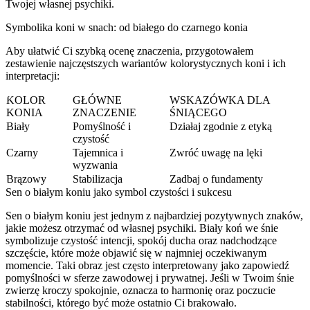
Twojej własnej psychiki.
Symbolika koni w snach: od białego do czarnego konia
Aby ułatwić Ci szybką ocenę znaczenia, przygotowałem
zestawienie najczęstszych wariantów kolorystycznych koni i ich
interpretacji:
KOLOR
GŁÓWNE
WSKAZÓWKA DLA
KONIA
ZNACZENIE
ŚNIĄCEGO
Biały
Pomyślność i
Działaj zgodnie z etyką
czystość
Czarny
Tajemnica i
Zwróć uwagę na lęki
wyzwania
Brązowy
Stabilizacja
Zadbaj o fundamenty
Sen o białym koniu jako symbol czystości i sukcesu
Sen o białym koniu jest jednym z najbardziej pozytywnych znaków,
jakie możesz otrzymać od własnej psychiki. Biały koń we śnie
symbolizuje czystość intencji, spokój ducha oraz nadchodzące
szczęście, które może objawić się w najmniej oczekiwanym
momencie. Taki obraz jest często interpretowany jako zapowiedź
pomyślności w sferze zawodowej i prywatnej. Jeśli w Twoim śnie
zwierzę kroczy spokojnie, oznacza to harmonię oraz poczucie
stabilności, którego być może ostatnio Ci brakowało.