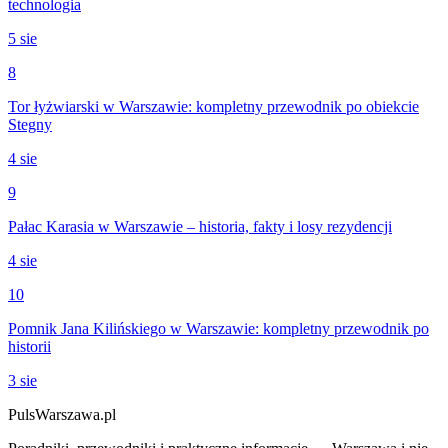
technologia
5 sie
8
Tor łyżwiarski w Warszawie: kompletny przewodnik po obiekcie
Stegny
4 sie
9
Pałac Karasia w Warszawie – historia, fakty i losy rezydencji
4 sie
10
Pomnik Jana Kilińskiego w Warszawie: kompletny przewodnik po
historii
3 sie
PulsWarszawa.pl