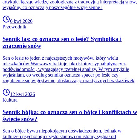
artykule, łącząc wiedzę zoologiczną z tradycyjną interpretacją snów,
wyjaśnię, co oznaczają poszczególne wizje senne i
6 kwi 2026
Przewodnik
Sennik las: co oznacza sen o lesie? Symbolika i
znaczenie snów
Sen o lesie to jeden z najczęstszych motywów, który wielu
mieszkańców Warszawy traktuje jako istotny sygnał płynący z
podświadomości, wymagający rzetelnej analizy. W tym artykule
wyjaśniam, co według sennika oznacza spacer po lesie czy
zagubienie się w gęstwinie, dostarczając praktycznych wskazówek,
12 kwi 2026
Kultura
Sennik bójka: co oznacza sen o bójce i konfliktach w
świecie snów?
Sen o bójce bywa niepokojącym doświadczeniem, jednak w
kulturze i psychologii często stanowi on istotny sygnał od