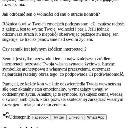
rozwiązania.
Jak odróżnić sen o wolności od snu o utracie kontroli?
Różnica tkwi w Twoich emocjach podczas snu; jeśli czujesz radość
z galopu, jest to wyraz Twojej wolności i pasji. Jeśli jednak
odczuwasz strach lub niepokój obserwując pędzące zwierzę, sen
sugeruje, że tracisz panowanie nad swoim życiem.
Czy sennik jest jedynym źródłem interpretacji?
Sennik jest tylko przewodnikiem, a najważniejszym źródłem
interpretacji pozostaje Twoja własna sytuacja życiowa. Łącząc
symbolikę archetypową z własnymi przeżyciami, otrzymasz
najbardziej rzetelny obraz tego, co podpowiada Ci podświadomość.
Pamiętaj, że każdy koń we śnie odzwierciedla Twoją wewnętrzną
siłę oraz aktualny stan emocjonalny, wymagający uwagi w
codziennym życiu. Analizując te symbole, zyskujesz cenną wiedzę
o swoich ambicjach, która pozwala skuteczniej zarządzać własnym
rozwojem i relacjami z otoczeniem.
Udostępnij:
Facebook
Twitter
LinkedIn
WhatsApp