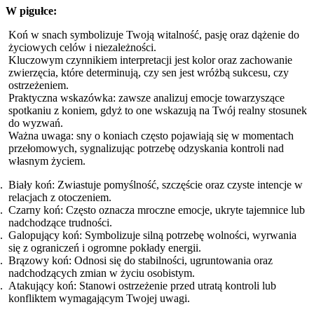
W pigułce:
Koń w snach symbolizuje Twoją witalność, pasję oraz dążenie do
życiowych celów i niezależności.
Kluczowym czynnikiem interpretacji jest kolor oraz zachowanie
zwierzęcia, które determinują, czy sen jest wróżbą sukcesu, czy
ostrzeżeniem.
Praktyczna wskazówka: zawsze analizuj emocje towarzyszące
spotkaniu z koniem, gdyż to one wskazują na Twój realny stosunek
do wyzwań.
Ważna uwaga: sny o koniach często pojawiają się w momentach
przełomowych, sygnalizując potrzebę odzyskania kontroli nad
własnym życiem.
Biały koń: Zwiastuje pomyślność, szczęście oraz czyste intencje w
relacjach z otoczeniem.
Czarny koń: Często oznacza mroczne emocje, ukryte tajemnice lub
nadchodzące trudności.
Galopujący koń: Symbolizuje silną potrzebę wolności, wyrwania
się z ograniczeń i ogromne pokłady energii.
Brązowy koń: Odnosi się do stabilności, ugruntowania oraz
nadchodzących zmian w życiu osobistym.
Atakujący koń: Stanowi ostrzeżenie przed utratą kontroli lub
konfliktem wymagającym Twojej uwagi.