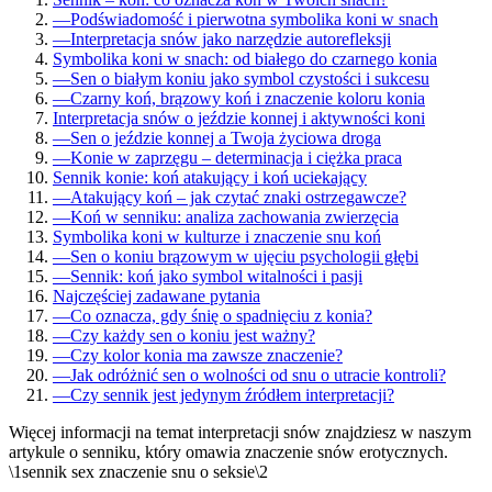
—
Podświadomość i pierwotna symbolika koni w snach
—
Interpretacja snów jako narzędzie autorefleksji
Symbolika koni w snach: od białego do czarnego konia
—
Sen o białym koniu jako symbol czystości i sukcesu
—
Czarny koń, brązowy koń i znaczenie koloru konia
Interpretacja snów o jeździe konnej i aktywności koni
—
Sen o jeździe konnej a Twoja życiowa droga
—
Konie w zaprzęgu – determinacja i ciężka praca
Sennik konie: koń atakujący i koń uciekający
—
Atakujący koń – jak czytać znaki ostrzegawcze?
—
Koń w senniku: analiza zachowania zwierzęcia
Symbolika koni w kulturze i znaczenie snu koń
—
Sen o koniu brązowym w ujęciu psychologii głębi
—
Sennik: koń jako symbol witalności i pasji
Najczęściej zadawane pytania
—
Co oznacza, gdy śnię o spadnięciu z konia?
—
Czy każdy sen o koniu jest ważny?
—
Czy kolor konia ma zawsze znaczenie?
—
Jak odróżnić sen o wolności od snu o utracie kontroli?
—
Czy sennik jest jedynym źródłem interpretacji?
Więcej informacji na temat interpretacji snów znajdziesz w naszym
artykule o senniku, który omawia znaczenie snów erotycznych.
\1sennik sex znaczenie snu o seksie\2