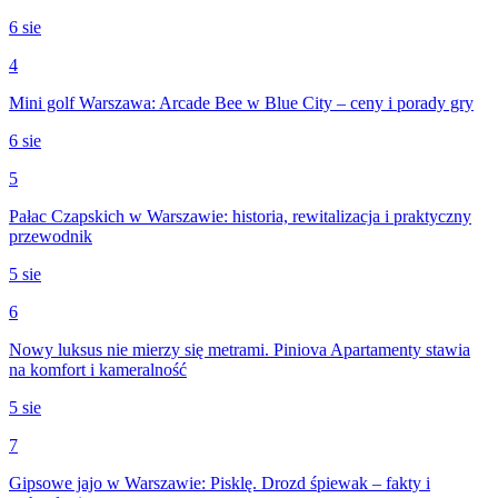
6 sie
4
Mini golf Warszawa: Arcade Bee w Blue City – ceny i porady gry
6 sie
5
Pałac Czapskich w Warszawie: historia, rewitalizacja i praktyczny
przewodnik
5 sie
6
Nowy luksus nie mierzy się metrami. Piniova Apartamenty stawia
na komfort i kameralność
5 sie
7
Gipsowe jajo w Warszawie: Pisklę. Drozd śpiewak – fakty i