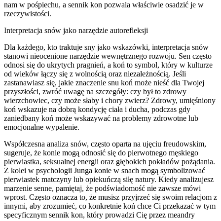
nam w pośpiechu, a sennik kon pozwala właściwie osadzić je w
rzeczywistości.
Interpretacja snów jako narzędzie autorefleksji
Dla każdego, kto traktuje sny jako wskazówki, interpretacja snów
stanowi nieocenione narzędzie wewnętrznego rozwoju. Sen często
odnosi się do ukrytych pragnień, a koń to symbol, który w kulturze
od wieków łączy się z wolnością oraz niezależnością. Jeśli
zastanawiasz się, jakie znaczenie snu koń może nieść dla Twojej
przyszłości, zwróć uwagę na szczegóły: czy był to zdrowy
wierzchowiec, czy może słaby i chory zwierz? Zdrowy, umięśniony
koń wskazuje na dobrą kondycję ciała i ducha, podczas gdy
zaniedbany koń może wskazywać na problemy zdrowotne lub
emocjonalne wypalenie.
Współczesna analiza snów, często oparta na ujęciu freudowskim,
sugeruje, że konie mogą odnosić się do pierwotnego męskiego
pierwiastka, seksualnej energii oraz głębokich pokładów pożądania.
Z kolei w psychologii Junga konie w snach mogą symbolizować
pierwiastek matczyny lub opiekuńczą siłę natury. Kiedy analizujesz
marzenie senne, pamiętaj, że podświadomość nie zawsze mówi
wprost. Często oznacza to, że musisz przyjrzeć się swoim relacjom z
innymi, aby zrozumieć, co konkretnie koń chce Ci przekazać w tym
specyficznym sennik kon, który prowadzi Cię przez meandry