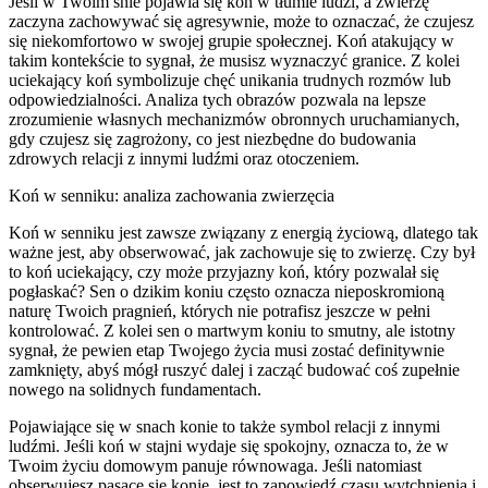
Jeśli w Twoim śnie pojawia się koń w tłumie ludzi, a zwierzę
zaczyna zachowywać się agresywnie, może to oznaczać, że czujesz
się niekomfortowo w swojej grupie społecznej. Koń atakujący w
takim kontekście to sygnał, że musisz wyznaczyć granice. Z kolei
uciekający koń symbolizuje chęć unikania trudnych rozmów lub
odpowiedzialności. Analiza tych obrazów pozwala na lepsze
zrozumienie własnych mechanizmów obronnych uruchamianych,
gdy czujesz się zagrożony, co jest niezbędne do budowania
zdrowych relacji z innymi ludźmi oraz otoczeniem.
Koń w senniku: analiza zachowania zwierzęcia
Koń w senniku jest zawsze związany z energią życiową, dlatego tak
ważne jest, aby obserwować, jak zachowuje się to zwierzę. Czy był
to koń uciekający, czy może przyjazny koń, który pozwalał się
pogłaskać? Sen o dzikim koniu często oznacza nieposkromioną
naturę Twoich pragnień, których nie potrafisz jeszcze w pełni
kontrolować. Z kolei sen o martwym koniu to smutny, ale istotny
sygnał, że pewien etap Twojego życia musi zostać definitywnie
zamknięty, abyś mógł ruszyć dalej i zacząć budować coś zupełnie
nowego na solidnych fundamentach.
Pojawiające się w snach konie to także symbol relacji z innymi
ludźmi. Jeśli koń w stajni wydaje się spokojny, oznacza to, że w
Twoim życiu domowym panuje równowaga. Jeśli natomiast
obserwujesz pasące się konie, jest to zapowiedź czasu wytchnienia i