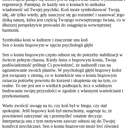
regeneracji. Pamiętaj, że każdy sen o koniach to unikalna
wiadomość od Twojej psychiki. Koń może symbolizować Twoją
siłę, ale tylko wtedy, gdy nauczysz się go rozumieć i szanować jego
dziką naturę, która jest częścią Twojego wewnętrznego świata, co w
dłuższej perspektywie prowadzi do osiągnięcia wewnętrznej
harmonii.
Symbolika koni w kulturze i znaczenie snu koń
Sen o koniu brązowym w ujęciu psychologii głębi
Sen o koniu brązowym często odnosi się do potrzeby stabilizacji w
świecie pełnym chaosu. Kiedy śnisz o brązowym koniu, Twoja
podświadomość próbuje Ci powiedzieć, że nadszedł czas na
ugruntowanie swoich planów. W psychologii głębi brązowy kolor
jest związany z ziemią, co w kontekście snu o koniu brązowym
oznacza potrzebę powrotu do korzeni i skupienia się na tym, co
realne. To nie jest sen o wielkich podbojach, lecz o solidnym
budowaniu swojej przyszłości w zgodzie z własnymi wartościami i
przekonaniami.
Warto zwrócić uwagę na to, czy koń był w biegu, czy stał
spokojnie. Jeśli brązowy koń był nieruchomy, sugeruje to, że
powinieneś zatrzymać się i przemyśleć ostatnie decyzje.
Interpretacja snu z tym motywem zawsze odnosi się do Twojej
kondycji psychicznej. Sen o koniu brązowym może być również