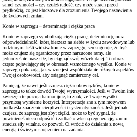
samej czynności – czy czułeś radość, czy może strach przed
prędkością, co jest kluczowe dla zrozumienia Twojego nastawienia
do życiowych zmian.
Konie w zaprzęgu – determinacja i ciężka praca
Konie w zaprzęgu symbolizują ciężką pracę, determinację oraz
odpowiedzialność, którą bierzesz na siebie w życiu zawodowym lub
rodzinnym. Jeśli widzisz konie w zaprzęgu, sen sugeruje, że być
może czujesz się ograniczony przez narzucone ramy, ale
jednocześnie masz siłę, by ciągnąć swój wózek dalej. To obraz
często pojawiający się w okresach wzmożonego wysiłku. Konie w
zaprzęgu pokazują, jak ważne jest współdziałanie różnych aspektów
Twojej osobowości, aby osiągnąć zamierzony cel.
Pamiętaj, że nawet jeśli czujesz ciężar obowiązków, konie w
zaprzęgu to także dowód Twojej wytrzymałości. Jeśli w Twoim śnie
zwierzęta te pracują harmonijnie, to znak, że Twoje wysiłki
przyniosą wymierne korzyści. Interpretacja snu z tym motywem
podkreśla znaczenie cierpliwości i systematyczności. Jeśli jednak
czujesz, że zaprzęg jest zbyt ciężki, może to być sygnał, że
powinieneś nieco odpuścić i zadbać o własną regenerację, zanim
stracisz siły witalne, co pozwoli Ci wrócić do działania z nową
energią i świeżym spojrzeniem na zadania.