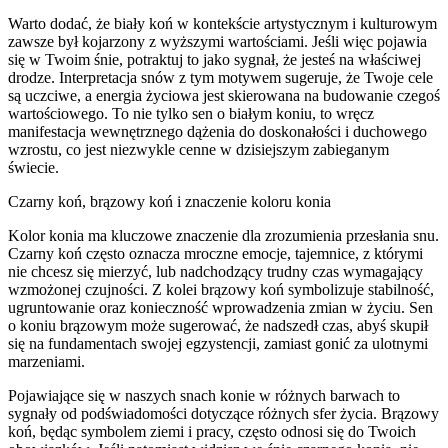
Warto dodać, że biały koń w kontekście artystycznym i kulturowym
zawsze był kojarzony z wyższymi wartościami. Jeśli więc pojawia
się w Twoim śnie, potraktuj to jako sygnał, że jesteś na właściwej
drodze. Interpretacja snów z tym motywem sugeruje, że Twoje cele
są uczciwe, a energia życiowa jest skierowana na budowanie czegoś
wartościowego. To nie tylko sen o białym koniu, to wręcz
manifestacja wewnętrznego dążenia do doskonałości i duchowego
wzrostu, co jest niezwykle cenne w dzisiejszym zabieganym
świecie.
Czarny koń, brązowy koń i znaczenie koloru konia
Kolor konia ma kluczowe znaczenie dla zrozumienia przesłania snu.
Czarny koń często oznacza mroczne emocje, tajemnice, z którymi
nie chcesz się mierzyć, lub nadchodzący trudny czas wymagający
wzmożonej czujności. Z kolei brązowy koń symbolizuje stabilność,
ugruntowanie oraz konieczność wprowadzenia zmian w życiu. Sen
o koniu brązowym może sugerować, że nadszedł czas, abyś skupił
się na fundamentach swojej egzystencji, zamiast gonić za ulotnymi
marzeniami.
Pojawiające się w naszych snach konie w różnych barwach to
sygnały od podświadomości dotyczące różnych sfer życia. Brązowy
koń, będąc symbolem ziemi i pracy, często odnosi się do Twoich