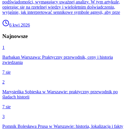
podświadomości, wymagający uważnej analizy. W tym artykule,
opierając się na rzetelnej wiedzy i wieloletnim doświadczeniu,
wyjaśnię, jak interpretować sennikowe symbole agresji, aby prze
6 kwi 2026
Najnowsze
1
Barbakan Warszawa: Praktyczny przewodnik, ceny i historia
zwiedzania
7 sie
2
Marysieńka Sobieska w Warszawie: praktyczny przewodnik po
śladach historii
7 sie
3
Pomnik Bolesława Prusa w Warszawie: historia, lokalizacja i fakty