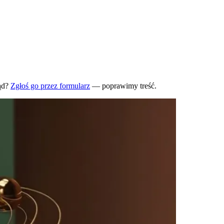
ąd?
Zgłoś go przez formularz
— poprawimy treść.