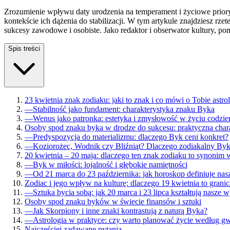
Zrozumienie wpływu daty urodzenia na temperament i życiowe priory
kontekście ich dążenia do stabilizacji. W tym artykule znajdziesz r
sukcesy zawodowe i osobiste. Jako redaktor i obserwator kultury, 
Spis treści
23 kwietnia znak zodiaku: jaki to znak i co mówi o Tobie astro
—
Stabilność jako fundament: charakterystyka znaku Byka
—
Wenus jako patronka: estetyka i zmysłowość w życiu codzi
Osoby spod znaku byka w drodze do sukcesu: praktyczna char
—
Predyspozycja do materializmu: dlaczego Byk ceni konkret?
—
Koziorożec, Wodnik czy Bliźniąt? Dlaczego zodiakalny Byk
20 kwietnia – 20 maja: dlaczego ten znak zodiaku to synonim 
—
Byk w miłości: lojalność i głębokie namiętności
—
Od 21 marca do 23 października: jak horoskop definiuje nas
Zodiac i jego wpływ na kulturę: dlaczego 19 kwietnia to grani
—
Sztuka bycia sobą: jak 20 marca i 23 lipca kształtują nasze 
Osoby spod znaku byków w świecie finansów i sztuki
—
Jak Skorpiony i inne znaki kontrastują z naturą Byka?
—
Astrologia w praktyce: czy warto planować życie według g
Najczęściej zadawane pytania