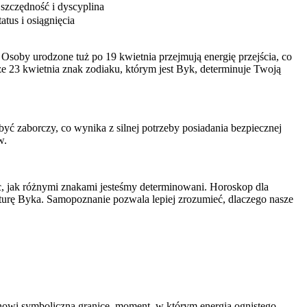
szczędność i dyscyplina
tatus i osiągnięcia
Osoby urodzone tuż po 19 kwietnia przejmują energię przejścia, co
j, że 23 kwietnia znak zodiaku, którym jest Byk, determinuje Twoją
być zaborczy, co wynika z silnej potrzeby posiadania bezpiecznej
w.
ec, jak różnymi znakami jesteśmy determinowani. Horoskop dla
naturę Byka. Samopoznanie pozwala lepiej zrozumieć, dlaczego nasze
anowi symboliczną granicę, moment, w którym energia ognistego