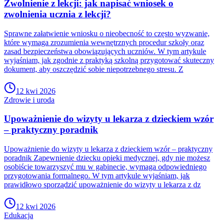
Zwolnienie z lekcji: jak napisać wniosek o
zwolnienia ucznia z lekcji?
Sprawne załatwienie wniosku o nieobecność to często wyzwanie,
które wymaga zrozumienia wewnętrznych procedur szkoły oraz
zasad bezpieczeństwa obowiązujących uczniów. W tym artykule
wyjaśniam, jak zgodnie z praktyką szkolną przygotować skuteczny
dokument, aby oszczędzić sobie niepotrzebnego stresu. Z
12 kwi 2026
Zdrowie i uroda
Upoważnienie do wizyty u lekarza z dzieckiem wzór
– praktyczny poradnik
Upoważnienie do wizyty u lekarza z dzieckiem wzór – praktyczny
poradnik Zapewnienie dziecku opieki medycznej, gdy nie możesz
osobiście towarzyszyć mu w gabinecie, wymaga odpowiedniego
przygotowania formalnego. W tym artykule wyjaśniam, jak
prawidłowo sporządzić upoważnienie do wizyty u lekarza z dz
12 kwi 2026
Edukacja