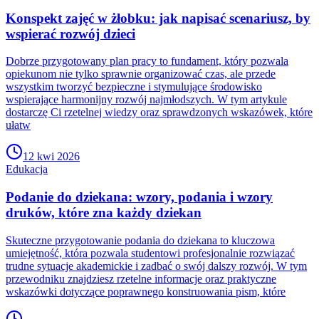
Konspekt zajęć w żłobku: jak napisać scenariusz, by
wspierać rozwój dzieci
Dobrze przygotowany plan pracy to fundament, który pozwala
opiekunom nie tylko sprawnie organizować czas, ale przede
wszystkim tworzyć bezpieczne i stymulujące środowisko
wspierające harmonijny rozwój najmłodszych. W tym artykule
dostarczę Ci rzetelnej wiedzy oraz sprawdzonych wskazówek, które
ułatw
12 kwi 2026
Edukacja
Podanie do dziekana: wzory, podania i wzory
druków, które zna każdy dziekan
Skuteczne przygotowanie podania do dziekana to kluczowa
umiejętność, która pozwala studentowi profesjonalnie rozwiązać
trudne sytuacje akademickie i zadbać o swój dalszy rozwój. W tym
przewodniku znajdziesz rzetelne informacje oraz praktyczne
wskazówki dotyczące poprawnego konstruowania pism, które