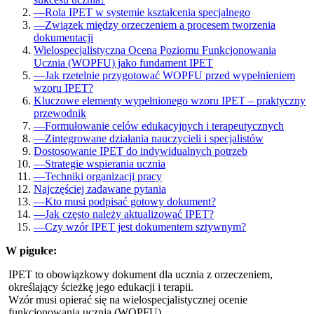
—
Rola IPET w systemie kształcenia specjalnego
—
Związek między orzeczeniem a procesem tworzenia
dokumentacji
Wielospecjalistyczna Ocena Poziomu Funkcjonowania
Ucznia (WOPFU) jako fundament IPET
—
Jak rzetelnie przygotować WOPFU przed wypełnieniem
wzoru IPET?
Kluczowe elementy wypełnionego wzoru IPET – praktyczny
przewodnik
—
Formułowanie celów edukacyjnych i terapeutycznych
—
Zintegrowane działania nauczycieli i specjalistów
Dostosowanie IPET do indywidualnych potrzeb
—
Strategie wspierania ucznia
—
Techniki organizacji pracy
Najczęściej zadawane pytania
—
Kto musi podpisać gotowy dokument?
—
Jak często należy aktualizować IPET?
—
Czy wzór IPET jest dokumentem sztywnym?
W pigułce:
IPET to obowiązkowy dokument dla ucznia z orzeczeniem,
określający ścieżkę jego edukacji i terapii.
Wzór musi opierać się na wielospecjalistycznej ocenie
funkcjonowania ucznia (WOPFU).