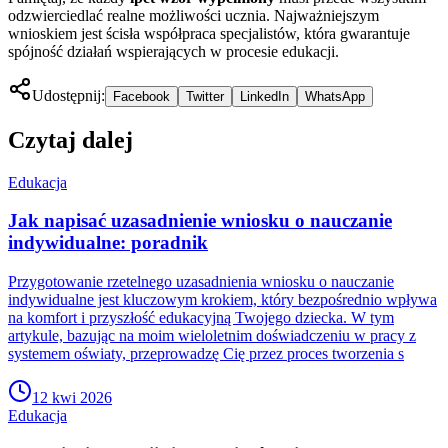
odzwierciedlać realne możliwości ucznia. Najważniejszym
wnioskiem jest ścisła współpraca specjalistów, która gwarantuje
spójność działań wspierających w procesie edukacji.
Udostępnij:
Facebook
Twitter
LinkedIn
WhatsApp
Czytaj dalej
Edukacja
Jak napisać uzasadnienie wniosku o nauczanie
indywidualne: poradnik
Przygotowanie rzetelnego uzasadnienia wniosku o nauczanie
indywidualne jest kluczowym krokiem, który bezpośrednio wpływa
na komfort i przyszłość edukacyjną Twojego dziecka. W tym
artykule, bazując na moim wieloletnim doświadczeniu w pracy z
systemem oświaty, przeprowadzę Cię przez proces tworzenia s
12 kwi 2026
Edukacja