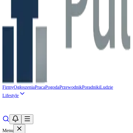
Firmy
Ogłoszenia
Praca
Pogoda
Przewodnik
Poradniki
Ludzie
Lifestyle
Menu