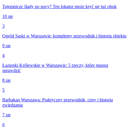
Tajemnicze ślady po nocy? Ten lokator może kryć się tuż obok
10 sie
3
Ogród Saski w Warszawie: kompletny przewodnik i historia obiektu
9 sie
4
Łazienki Królewskie w Warszawie: 5 rzeczy, które musisz
sprawdzić
8 sie
5
Barbakan Warszawa: Praktyczny przewodnik, ceny i historia
zwiedzania
7 sie
6