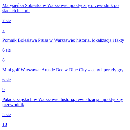
Marysieńka Sobieska w Warszawie: praktyczny przewodnik po
śladach historii
7 sie
7
Pomnik Bolesława Prusa w Warszawie: historia, lokalizacja i fakty
6 sie
8
Mini golf Warszawa: Arcade Bee w Blue City – ceny i porady gry
6 sie
9
Pałac Czapskich w Warszawie: historia, rewitalizacja i praktyczny
przewodnik
5 sie
10