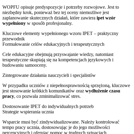
WOPFU opisuje predyspozycje i potrzeby rozwojowe. Jest to
niezbędny krok, ponieważ bez tej oceny niemożliwe jest
zaplanowanie skutecznych działań, które zawiera
ipet wzór
wypełniony
w sposób profesjonalny.
Kluczowe elementy wypełnionego wzoru IPET – praktyczny
przewodnik
Formułowanie celów edukacyjnych i terapeutycznych
Cele edukacyjne obejmują przyswajanie wiedzy, natomiast
terapeutyczne skupiają się na kompetencjach językowych i
budowaniu samooceny.
Zintegrowane działania nauczycieli i specjalistów
W przypadku uczniów z niepełnosprawnością sprzężoną, kluczowe
jest stosowanie krótkich komunikatów oraz
wydłużenie czasu
pracy
, co pozwala zminimalizować stres.
Dostosowanie IPET do indywidualnych potrzeb
Strategie wspierania ucznia
Wsparcie musi być zindywidualizowane. Należy kontrolować
tempo pracy ucznia, dostosowując je do jego możliwości
percepcyjnych i oferując pomoc w trudnych sytuacjach