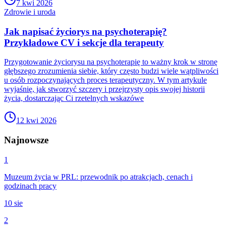
7 kwi 2026
Zdrowie i uroda
Jak napisać życiorys na psychoterapię?
Przykładowe CV i sekcje dla terapeuty
Przygotowanie życiorysu na psychoterapię to ważny krok w stronę
głębszego zrozumienia siebie, który często budzi wiele wątpliwości
u osób rozpoczynających proces terapeutyczny. W tym artykule
wyjaśnię, jak stworzyć szczery i przejrzysty opis swojej historii
życia, dostarczając Ci rzetelnych wskazówe
12 kwi 2026
Najnowsze
1
Muzeum życia w PRL: przewodnik po atrakcjach, cenach i
godzinach pracy
10 sie
2