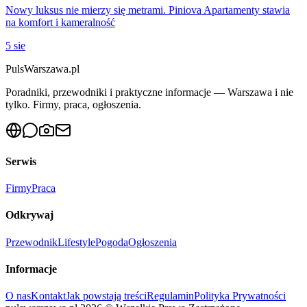
Nowy luksus nie mierzy się metrami. Piniova Apartamenty stawia
na komfort i kameralność
5 sie
PulsWarszawa.pl
Poradniki, przewodniki i praktyczne informacje — Warszawa i nie
tylko. Firmy, praca, ogłoszenia.
Serwis
Firmy
Praca
Odkrywaj
Przewodnik
Lifestyle
Pogoda
Ogłoszenia
Informacje
O nas
Kontakt
Jak powstają treści
Regulamin
Polityka Prywatności