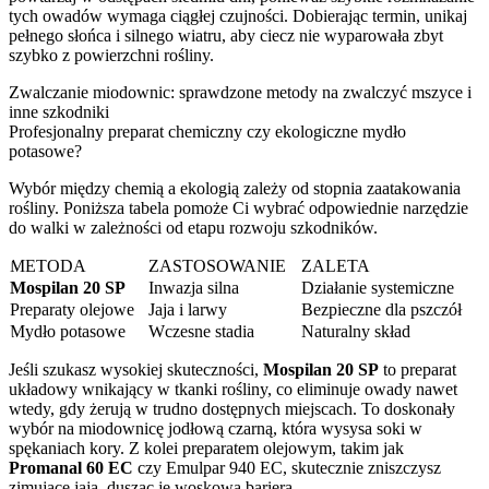
tych owadów wymaga ciągłej czujności. Dobierając termin, unikaj
pełnego słońca i silnego wiatru, aby ciecz nie wyparowała zbyt
szybko z powierzchni rośliny.
Zwalczanie miodownic: sprawdzone metody na zwalczyć mszyce i
inne szkodniki
Profesjonalny preparat chemiczny czy ekologiczne mydło
potasowe?
Wybór między chemią a ekologią zależy od stopnia zaatakowania
rośliny. Poniższa tabela pomoże Ci wybrać odpowiednie narzędzie
do walki w zależności od etapu rozwoju szkodników.
METODA
ZASTOSOWANIE
ZALETA
Mospilan 20 SP
Inwazja silna
Działanie systemiczne
Preparaty olejowe
Jaja i larwy
Bezpieczne dla pszczół
Mydło potasowe
Wczesne stadia
Naturalny skład
Jeśli szukasz wysokiej skuteczności,
Mospilan 20 SP
to preparat
układowy wnikający w tkanki rośliny, co eliminuje owady nawet
wtedy, gdy żerują w trudno dostępnych miejscach. To doskonały
wybór na miodownicę jodłową czarną, która wysysa soki w
spękaniach kory. Z kolei preparatem olejowym, takim jak
Promanal 60 EC
czy Emulpar 940 EC, skutecznie zniszczysz
zimujące jaja, dusząc je woskową barierą.