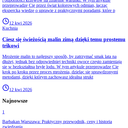
i odporności krzewów na zmienne warunki. W tym artykule
przeprowadzę Cię przez świat kolorowych odmian, łącząc
ekspercką wiedzę o uprawie z praktycznymi poradami, które p
12 kwi 2026
Kuchnia
Ciesz się świeżością malin zimą dzięki temu prostemu
trikowi
Mrożenie malin to najlepszy sposób, by zatrzymać smak lata na
dłużej, jednak bez odpowiedniej techniki owoce często zamieniają
się w bezkształtną bryłę lodu. W tym artykule przeprowadzę Cię
krok po kroku przez proces mrożenia, dzieląc się sprawdzonymi
metodami, dzięki którym zachowasz idealną strukt
12 kwi 2026
Najnowsze
1
Barbakan Warszawa: Praktyczny przewodnik, ceny i historia
zwiedzania