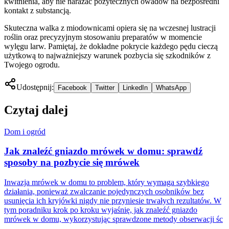
kwitnienia, aby nie narażać pożytecznych owadów na bezpośredni
kontakt z substancją.
Skuteczna walka z miodownicami opiera się na wczesnej lustracji
roślin oraz precyzyjnym stosowaniu preparatów w momencie
wylęgu larw. Pamiętaj, że dokładne pokrycie każdego pędu cieczą
użytkową to najważniejszy warunek pozbycia się szkodników z
Twojego ogrodu.
Udostępnij:
Facebook
Twitter
LinkedIn
WhatsApp
Czytaj dalej
Dom i ogród
Jak znaleźć gniazdo mrówek w domu: sprawdź
sposoby na pozbycie się mrówek
Inwazja mrówek w domu to problem, który wymaga szybkiego
działania, ponieważ zwalczanie pojedynczych osobników bez
usunięcia ich kryjówki nigdy nie przyniesie trwałych rezultatów. W
tym poradniku krok po kroku wyjaśnię, jak znaleźć gniazdo
mrówek w domu, wykorzystując sprawdzone metody obserwacji śc