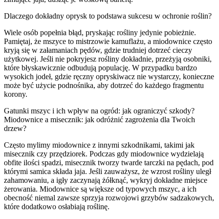
Dlaczego dokładny oprysk to podstawa sukcesu w ochronie roślin?
Wiele osób popełnia błąd, pryskając rośliny jedynie pobieżnie.
Pamiętaj, że mszyce to mistrzowie kamuflażu, a miodownice często
kryją się w załamaniach pędów, gdzie trudniej dotrzeć cieczy
użytkowej. Jeśli nie pokryjesz rośliny dokładnie, przeżyją osobniki,
które błyskawicznie odbudują populację. W przypadku bardzo
wysokich jodeł, gdzie ręczny opryskiwacz nie wystarczy, konieczne
może być użycie podnośnika, aby dotrzeć do każdego fragmentu
korony.
Gatunki mszyc i ich wpływ na ogród: jak ograniczyć szkody?
Miodownice a misecznik: jak odróżnić zagrożenia dla Twoich
drzew?
Często mylimy miodownice z innymi szkodnikami, takimi jak
misecznik czy przędziorek. Podczas gdy miodownice wydzielają
obfite ilości spadzi, misecznik tworzy twarde tarczki na pędach, pod
którymi samica składa jaja. Jeśli zauważysz, że wzrost rośliny uległ
zahamowaniu, a igły zaczynają żółknąć, wykryj dokładne miejsce
żerowania. Miodownice są większe od typowych mszyc, a ich
obecność niemal zawsze sprzyja rozwojowi grzybów sadzakowych,
które dodatkowo osłabiają roślinę.