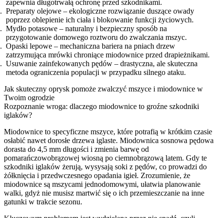
zapewnia długotrwałą ochronę przed szkodnikami.
Preparaty olejowe – ekologiczne rozwiązanie duszące owady
poprzez oblepienie ich ciała i blokowanie funkcji życiowych.
Mydło potasowe – naturalny i bezpieczny sposób na
przygotowanie domowego roztworu do zwalczania mszyc.
Opaski lepowe – mechaniczna bariera na pniach drzew
zatrzymująca mrówki chroniące miodownice przed drapieżnikami.
Usuwanie zainfekowanych pędów – drastyczna, ale skuteczna
metoda ograniczenia populacji w przypadku silnego ataku.
Jak skuteczny oprysk pomoże zwalczyć mszyce i miodownice w
Twoim ogrodzie
Rozpoznanie wroga: dlaczego miodownice to groźne szkodniki
iglaków?
Miodownice to specyficzne mszyce, które potrafią w krótkim czasie
osłabić nawet dorosłe drzewa iglaste. Miodownica sosnowa pędowa
dorasta do 4,5 mm długości i zmienia barwę od
pomarańczowobrązowej wiosną po ciemnobrązową latem. Gdy te
szkodniki iglaków żerują, wysysają soki z pędów, co prowadzi do
żółknięcia i przedwczesnego opadania igieł. Zrozumienie, że
miodownice są mszycami jednodomowymi, ułatwia planowanie
walki, gdyż nie musisz martwić się o ich przemieszczanie na inne
gatunki w trakcie sezonu.