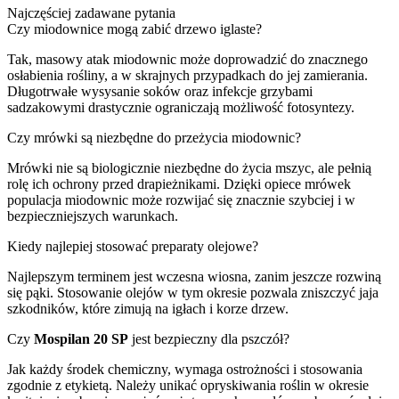
Najczęściej zadawane pytania
Czy miodownice mogą zabić drzewo iglaste?
Tak, masowy atak miodownic może doprowadzić do znacznego
osłabienia rośliny, a w skrajnych przypadkach do jej zamierania.
Długotrwałe wysysanie soków oraz infekcje grzybami
sadzakowymi drastycznie ograniczają możliwość fotosyntezy.
Czy mrówki są niezbędne do przeżycia miodownic?
Mrówki nie są biologicznie niezbędne do życia mszyc, ale pełnią
rolę ich ochrony przed drapieżnikami. Dzięki opiece mrówek
populacja miodownic może rozwijać się znacznie szybciej i w
bezpieczniejszych warunkach.
Kiedy najlepiej stosować preparaty olejowe?
Najlepszym terminem jest wczesna wiosna, zanim jeszcze rozwiną
się pąki. Stosowanie olejów w tym okresie pozwala zniszczyć jaja
szkodników, które zimują na igłach i korze drzew.
Czy
Mospilan 20 SP
jest bezpieczny dla pszczół?
Jak każdy środek chemiczny, wymaga ostrożności i stosowania
zgodnie z etykietą. Należy unikać opryskiwania roślin w okresie