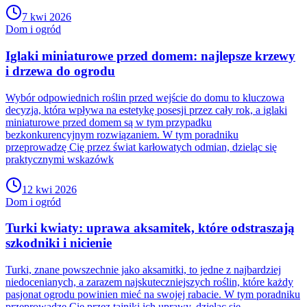
7 kwi 2026
Dom i ogród
Iglaki miniaturowe przed domem: najlepsze krzewy
i drzewa do ogrodu
Wybór odpowiednich roślin przed wejście do domu to kluczowa
decyzja, która wpływa na estetykę posesji przez cały rok, a iglaki
miniaturowe przed domem są w tym przypadku
bezkonkurencyjnym rozwiązaniem. W tym poradniku
przeprowadzę Cię przez świat karłowatych odmian, dzieląc się
praktycznymi wskazówk
12 kwi 2026
Dom i ogród
Turki kwiaty: uprawa aksamitek, które odstraszają
szkodniki i nicienie
Turki, znane powszechnie jako aksamitki, to jedne z najbardziej
niedocenianych, a zarazem najskuteczniejszych roślin, które każdy
pasjonat ogrodu powinien mieć na swojej rabacie. W tym poradniku
przeprowadzę Cię przez tajniki ich uprawy, dzieląc się