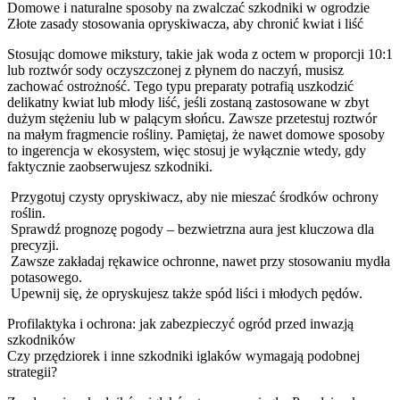
Domowe i naturalne sposoby na zwalczać szkodniki w ogrodzie
Złote zasady stosowania opryskiwacza, aby chronić kwiat i liść
Stosując domowe mikstury, takie jak woda z octem w proporcji 10:1
lub roztwór sody oczyszczonej z płynem do naczyń, musisz
zachować ostrożność. Tego typu preparaty potrafią uszkodzić
delikatny kwiat lub młody liść, jeśli zostaną zastosowane w zbyt
dużym stężeniu lub w palącym słońcu. Zawsze przetestuj roztwór
na małym fragmencie rośliny. Pamiętaj, że nawet domowe sposoby
to ingerencja w ekosystem, więc stosuj je wyłącznie wtedy, gdy
faktycznie zaobserwujesz szkodniki.
Przygotuj czysty opryskiwacz, aby nie mieszać środków ochrony
roślin.
Sprawdź prognozę pogody – bezwietrzna aura jest kluczowa dla
precyzji.
Zawsze zakładaj rękawice ochronne, nawet przy stosowaniu mydła
potasowego.
Upewnij się, że opryskujesz także spód liści i młodych pędów.
Profilaktyka i ochrona: jak zabezpieczyć ogród przed inwazją
szkodników
Czy przędziorek i inne szkodniki iglaków wymagają podobnej
strategii?