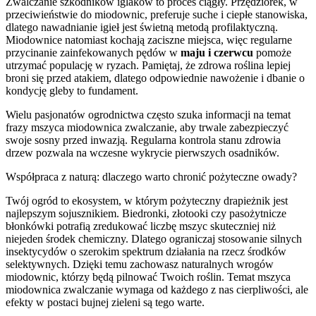
Zwalczanie szkodników iglaków to proces ciągły. Przędziorek, w
przeciwieństwie do miodownic, preferuje suche i ciepłe stanowiska,
dlatego nawadnianie igieł jest świetną metodą profilaktyczną.
Miodownice natomiast kochają zaciszne miejsca, więc regularne
przycinanie zainfekowanych pędów w
maju i czerwcu
pomoże
utrzymać populację w ryzach. Pamiętaj, że zdrowa roślina lepiej
broni się przed atakiem, dlatego odpowiednie nawożenie i dbanie o
kondycję gleby to fundament.
Wielu pasjonatów ogrodnictwa często szuka informacji na temat
frazy mszyca miodownica zwalczanie, aby trwale zabezpieczyć
swoje sosny przed inwazją. Regularna kontrola stanu zdrowia
drzew pozwala na wczesne wykrycie pierwszych osadników.
Współpraca z naturą: dlaczego warto chronić pożyteczne owady?
Twój ogród to ekosystem, w którym pożyteczny drapieżnik jest
najlepszym sojusznikiem. Biedronki, złotooki czy pasożytnicze
błonkówki potrafią zredukować liczbę mszyc skuteczniej niż
niejeden środek chemiczny. Dlatego ograniczaj stosowanie silnych
insektycydów o szerokim spektrum działania na rzecz środków
selektywnych. Dzięki temu zachowasz naturalnych wrogów
miodownic, którzy będą pilnować Twoich roślin. Temat mszyca
miodownica zwalczanie wymaga od każdego z nas cierpliwości, ale
efekty w postaci bujnej zieleni są tego warte.