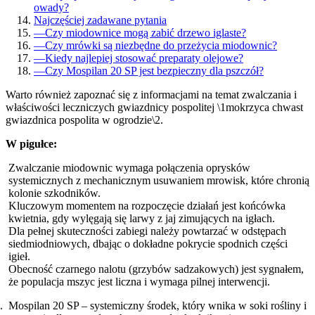
owady?
Najczęściej zadawane pytania
—
Czy miodownice mogą zabić drzewo iglaste?
—
Czy mrówki są niezbędne do przeżycia miodownic?
—
Kiedy najlepiej stosować preparaty olejowe?
—
Czy Mospilan 20 SP jest bezpieczny dla pszczół?
Warto również zapoznać się z informacjami na temat zwalczania i
właściwości leczniczych gwiazdnicy pospolitej \1mokrzyca chwast
gwiazdnica pospolita w ogrodzie\2.
W pigułce:
Zwalczanie miodownic wymaga połączenia oprysków
systemicznych z mechanicznym usuwaniem mrowisk, które chronią
kolonie szkodników.
Kluczowym momentem na rozpoczęcie działań jest końcówka
kwietnia, gdy wylęgają się larwy z jaj zimujących na igłach.
Dla pełnej skuteczności zabiegi należy powtarzać w odstępach
siedmiodniowych, dbając o dokładne pokrycie spodnich części
igieł.
Obecność czarnego nalotu (grzybów sadzakowych) jest sygnałem,
że populacja mszyc jest liczna i wymaga pilnej interwencji.
Mospilan 20 SP – systemiczny środek, który wnika w soki rośliny i