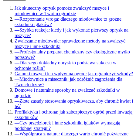
Jak skuteczny oprysk pomoże zwalczyć mszyce i
miodownice w Twoim ogrodzie
—
Rozpoznanie wroga: dlaczego miodownice to groźne
szkodniki iglaków?
—
Szybka reakcja: kiedy i jak wykonać pierwszy oprysk na
mszyce?
Zwalczanie miodownic: sprawdzone metody na zwalczyć
mszyce i inne szkodniki
—
Profesjonalny preparat chemiczny czy ekologiczne mydło
potasowe?
—
Dlaczego dokładny oprysk to podstawa sukcesu w
ochronie roślin?
Gatunki mszyc i ich wpływ na ogród: jak ograniczyć szkody?
—
Miodownice a misecznik: jak odróżnić zagrożenia dla
Twoich drzew?
Domowe i naturalne sposoby na zwalczać szkodniki w
ogrodzie
—
Złote zasady stosowania opryskiwacza, aby chronić kwiat i
liść
Profilaktyka i ochrona: jak zabezpieczyć ogród przed inwazją
szkodników
—
Czy przędziorek i inne szkodniki iglaków wymagają
podobnej strategii?
—
Współpraca z naturą: dlaczego warto chronić pożyteczne