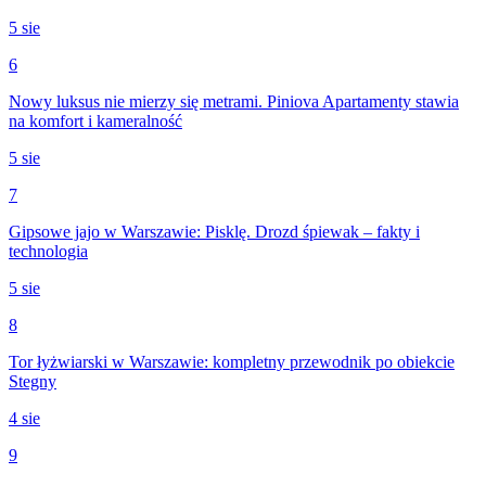
5 sie
6
Nowy luksus nie mierzy się metrami. Piniova Apartamenty stawia
na komfort i kameralność
5 sie
7
Gipsowe jajo w Warszawie: Pisklę. Drozd śpiewak – fakty i
technologia
5 sie
8
Tor łyżwiarski w Warszawie: kompletny przewodnik po obiekcie
Stegny
4 sie
9