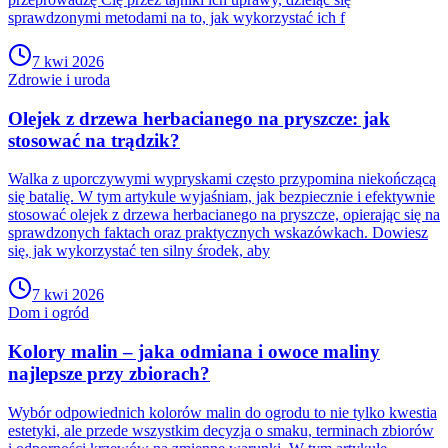
sprawdzonymi metodami na to, jak wykorzystać ich f
7 kwi 2026
Zdrowie i uroda
Olejek z drzewa herbacianego na pryszcze: jak
stosować na trądzik?
Walka z uporczywymi wypryskami często przypomina niekończącą
się batalię. W tym artykule wyjaśniam, jak bezpiecznie i efektywnie
stosować olejek z drzewa herbacianego na pryszcze, opierając się na
sprawdzonych faktach oraz praktycznych wskazówkach. Dowiesz
się, jak wykorzystać ten silny środek, aby
7 kwi 2026
Dom i ogród
Kolory malin – jaka odmiana i owoce maliny
najlepsze przy zbiorach?
Wybór odpowiednich kolorów malin do ogrodu to nie tylko kwestia
estetyki, ale przede wszystkim decyzja o smaku, terminach zbiorów