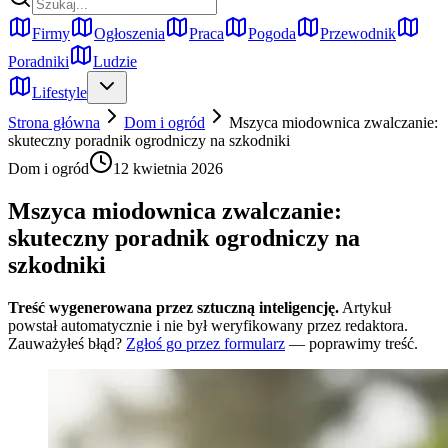
Firmy
Ogłoszenia
Praca
Pogoda
Przewodnik
Poradniki
Ludzie
Lifestyle
Strona główna
Dom i ogród
Mszyca miodownica zwalczanie:
skuteczny poradnik ogrodniczy na szkodniki
Dom i ogród
12 kwietnia 2026
Mszyca miodownica zwalczanie:
skuteczny poradnik ogrodniczy na
szkodniki
Treść wygenerowana przez sztuczną inteligencję.
Artykuł
powstał automatycznie i nie był weryfikowany przez redaktora.
Zauważyłeś błąd?
Zgłoś go przez formularz
— poprawimy treść.