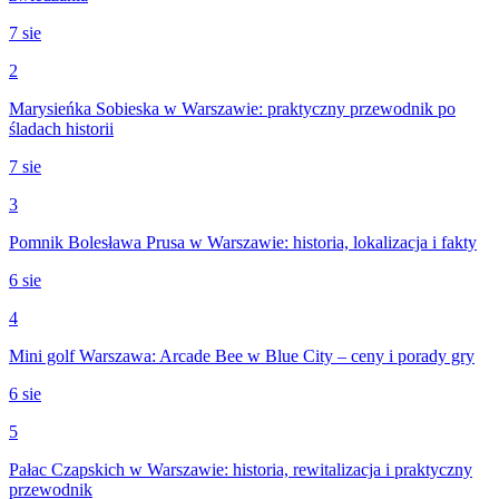
7 sie
2
Marysieńka Sobieska w Warszawie: praktyczny przewodnik po
śladach historii
7 sie
3
Pomnik Bolesława Prusa w Warszawie: historia, lokalizacja i fakty
6 sie
4
Mini golf Warszawa: Arcade Bee w Blue City – ceny i porady gry
6 sie
5
Pałac Czapskich w Warszawie: historia, rewitalizacja i praktyczny
przewodnik