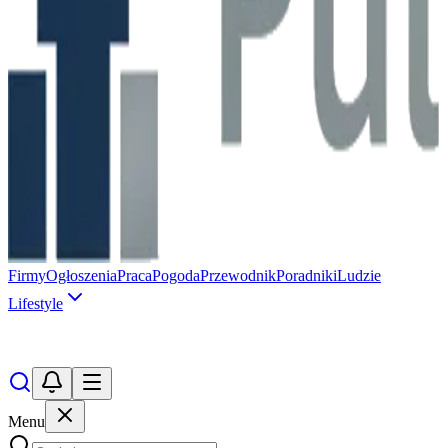
Firmy
Ogłoszenia
Praca
Pogoda
Przewodnik
Poradniki
Ludzie
Lifestyle
Menu