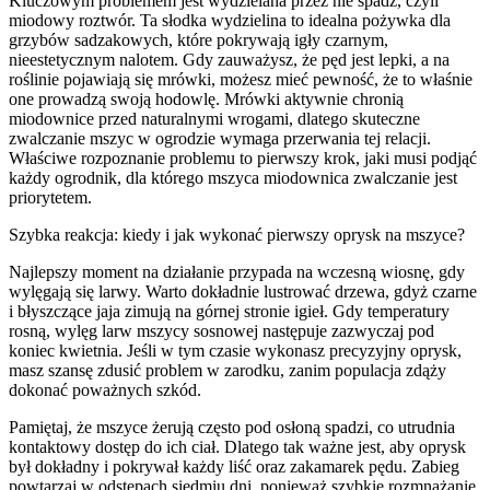
Kluczowym problemem jest wydzielana przez nie spadź, czyli
miodowy roztwór. Ta słodka wydzielina to idealna pożywka dla
grzybów sadzakowych, które pokrywają igły czarnym,
nieestetycznym nalotem. Gdy zauważysz, że pęd jest lepki, a na
roślinie pojawiają się mrówki, możesz mieć pewność, że to właśnie
one prowadzą swoją hodowlę. Mrówki aktywnie chronią
miodownice przed naturalnymi wrogami, dlatego skuteczne
zwalczanie mszyc w ogrodzie wymaga przerwania tej relacji.
Właściwe rozpoznanie problemu to pierwszy krok, jaki musi podjąć
każdy ogrodnik, dla którego mszyca miodownica zwalczanie jest
priorytetem.
Szybka reakcja: kiedy i jak wykonać pierwszy oprysk na mszyce?
Najlepszy moment na działanie przypada na wczesną wiosnę, gdy
wylęgają się larwy. Warto dokładnie lustrować drzewa, gdyż czarne
i błyszczące jaja zimują na górnej stronie igieł. Gdy temperatury
rosną, wylęg larw mszycy sosnowej następuje zazwyczaj pod
koniec kwietnia. Jeśli w tym czasie wykonasz precyzyjny oprysk,
masz szansę zdusić problem w zarodku, zanim populacja zdąży
dokonać poważnych szkód.
Pamiętaj, że mszyce żerują często pod osłoną spadzi, co utrudnia
kontaktowy dostęp do ich ciał. Dlatego tak ważne jest, aby oprysk
był dokładny i pokrywał każdy liść oraz zakamarek pędu. Zabieg
powtarzaj w odstępach siedmiu dni, ponieważ szybkie rozmnażanie