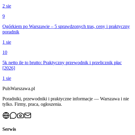
2 sie
9
Ogórkiem po Warszawie – 5 sprawdzonych tras, ceny i praktyczny
poradnik
1 sie
10
5k netto ile to brutto: Praktyczny przewodnik i przelicznik płac
[2026]
1 sie
PulsWarszawa.pl
Poradniki, przewodniki i praktyczne informacje — Warszawa i nie
tylko. Firmy, praca, ogłoszenia.
Serwis