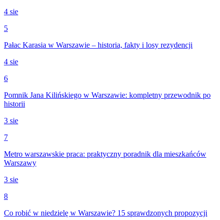
4 sie
5
Pałac Karasia w Warszawie – historia, fakty i losy rezydencji
4 sie
6
Pomnik Jana Kilińskiego w Warszawie: kompletny przewodnik po
historii
3 sie
7
Metro warszawskie praca: praktyczny poradnik dla mieszkańców
Warszawy
3 sie
8
Co robić w niedzielę w Warszawie? 15 sprawdzonych propozycji