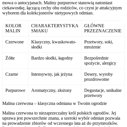
mowa o antocyjanach. Maliny purpurowe stanowią natomiast
ciekawostkę, łączącą cechy obu rodziców, co czyni je atrakcyjnym
wyborem dla kolekcjonerów nietypowych odmian.
KOLOR
CHARAKTERYSTYKA
GŁÓWNE
MALIN
SMAKU
PRZEZNACZENIE
Czerwone
Klasyczny, kwaskowato-
Przetwory, soki,
słodki
mrożenie
Żółte
Bardzo słodki, łagodny
Bezpośrednie
spożycie, alergicy
Czarne
Intensywny, jak jeżyna
Desery, wyroby
prozdrowotne
Purpurowe
Aromatyczny, złożony
Degustacje, unikalne
przetwory
Malina czerwona – klasyczna odmiana w Twoim ogrodzie
Malina czerwona to niezaprzeczalny król polskich ogrodów. Jej
uprawa jest powszechnie znana, a szeroki wybór odmian pozwala
na prowadzenie zbiorów od wczesnego lata aż do przymrozków.