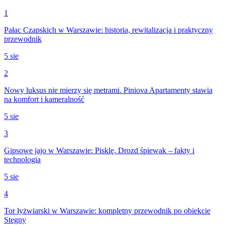
1
Pałac Czapskich w Warszawie: historia, rewitalizacja i praktyczny
przewodnik
5 sie
2
Nowy luksus nie mierzy się metrami. Piniova Apartamenty stawia
na komfort i kameralność
5 sie
3
Gipsowe jajo w Warszawie: Pisklę. Drozd śpiewak – fakty i
technologia
5 sie
4
Tor łyżwiarski w Warszawie: kompletny przewodnik po obiekcie
Stegny