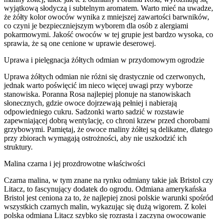
wyjątkową słodyczą i subtelnym aromatem. Warto mieć na uwadze,
że żółty kolor owoców wynika z mniejszej zawartości barwników,
co czyni je bezpieczniejszym wyborem dla osób z alergiami
pokarmowymi. Jakość owoców w tej grupie jest bardzo wysoka, co
sprawia, że są one cenione w uprawie deserowej.
Uprawa i pielęgnacja żółtych odmian w przydomowym ogrodzie
Uprawa żółtych odmian nie różni się drastycznie od czerwonych,
jednak warto poświęcić im nieco więcej uwagi przy wyborze
stanowiska. Poranna Rosa najlepiej plonuje na stanowiskach
słonecznych, gdzie owoce dojrzewają pełniej i nabierają
odpowiedniego cukru. Sadzonki warto sadzić w rozstawie
zapewniającej dobrą wentylację, co chroni krzew przed chorobami
grzybowymi. Pamiętaj, że owoce maliny żółtej są delikatne, dlatego
przy zbiorach wymagają ostrożności, aby nie uszkodzić ich
struktury.
Malina czarna i jej prozdrowotne właściwości
Czarna malina, w tym znane na rynku odmiany takie jak Bristol czy
Litacz, to fascynujący dodatek do ogrodu. Odmiana amerykańska
Bristol jest ceniona za to, że najlepiej znosi polskie warunki spośród
wszystkich czarnych malin, wykazując się dużą wigorem. Z kolei
polska odmiana Litacz szybko się rozrasta i zaczyna owocowanie