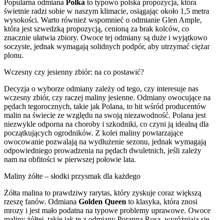
Popularna odmiana
Polka
to typowo polska propozycja, która
świetnie radzi sobie w naszym klimacie, osiągając około 1,5 metra
wysokości. Warto również wspomnieć o odmianie Glen Ample,
która jest szwedzką propozycją, cenioną za brak kolców, co
znacznie ułatwia zbiory. Owoce tej odmiany są duże i wyjątkowo
soczyste, jednak wymagają solidnych podpór, aby utrzymać ciężar
plonu.
Wczesny czy jesienny zbiór: na co postawić?
Decyzja o wyborze odmiany zależy od tego, czy interesuje nas
wczesny zbiór, czy raczej maliny jesienne. Odmiany owocujące na
pędach tegorocznych, takie jak Polana, to hit wśród producentów
malin na świecie ze względu na swoją niezawodność. Polana jest
niezwykle odporna na choroby i szkodniki, co czyni ją idealną dla
początkujących ogrodników. Z kolei maliny powtarzające
owocowanie pozwalają na wydłużenie sezonu, jednak wymagają
odpowiedniego prowadzenia na pędach dwuletnich, jeśli zależy
nam na obfitości w pierwszej połowie lata.
Maliny żółte – słodki przysmak dla każdego
Żółta malina to prawdziwy rarytas, który zyskuje coraz większą
rzeszę fanów. Odmiana
Golden Queen
to klasyka, która znosi
mrozy i jest mało podatna na typowe problemy uprawowe. Owoce
maliny żółtej, takie jak te z odmiany Poranna Rosa, wyróżniają się