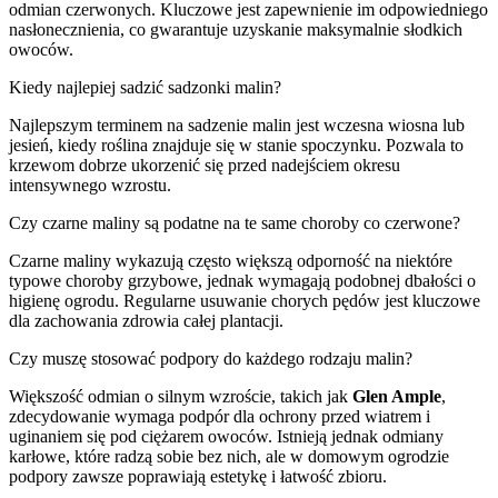
odmian czerwonych. Kluczowe jest zapewnienie im odpowiedniego
nasłonecznienia, co gwarantuje uzyskanie maksymalnie słodkich
owoców.
Kiedy najlepiej sadzić sadzonki malin?
Najlepszym terminem na sadzenie malin jest wczesna wiosna lub
jesień, kiedy roślina znajduje się w stanie spoczynku. Pozwala to
krzewom dobrze ukorzenić się przed nadejściem okresu
intensywnego wzrostu.
Czy czarne maliny są podatne na te same choroby co czerwone?
Czarne maliny wykazują często większą odporność na niektóre
typowe choroby grzybowe, jednak wymagają podobnej dbałości o
higienę ogrodu. Regularne usuwanie chorych pędów jest kluczowe
dla zachowania zdrowia całej plantacji.
Czy muszę stosować podpory do każdego rodzaju malin?
Większość odmian o silnym wzroście, takich jak
Glen Ample
,
zdecydowanie wymaga podpór dla ochrony przed wiatrem i
uginaniem się pod ciężarem owoców. Istnieją jednak odmiany
karłowe, które radzą sobie bez nich, ale w domowym ogrodzie
podpory zawsze poprawiają estetykę i łatwość zbioru.