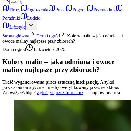
Firmy
Ogłoszenia
Praca
Pogoda
Przewodnik
Poradniki
Ludzie
Lifestyle
Strona główna
Dom i ogród
Kolory malin – jaka odmiana i
owoce maliny najlepsze przy zbiorach?
Dom i ogród
12 kwietnia 2026
Kolory malin – jaka odmiana i owoce
maliny najlepsze przy zbiorach?
Treść wygenerowana przez sztuczną inteligencję.
Artykuł
powstał automatycznie i nie był weryfikowany przez redaktora.
Zauważyłeś błąd?
Zgłoś go przez formularz
— poprawimy treść.