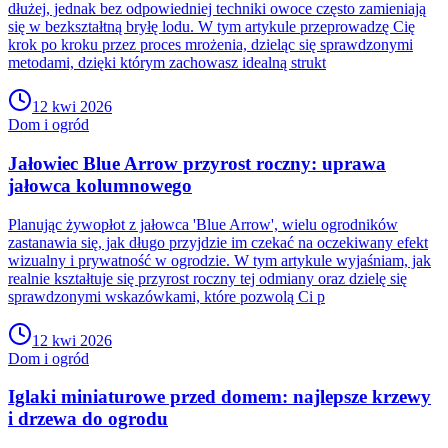
dłużej, jednak bez odpowiedniej techniki owoce często zamieniają
się w bezkształtną bryłę lodu. W tym artykule przeprowadzę Cię
krok po kroku przez proces mrożenia, dzieląc się sprawdzonymi
metodami, dzięki którym zachowasz idealną strukt
12 kwi 2026
Dom i ogród
Jałowiec Blue Arrow przyrost roczny: uprawa
jałowca kolumnowego
Planując żywopłot z jałowca 'Blue Arrow', wielu ogrodników
zastanawia się, jak długo przyjdzie im czekać na oczekiwany efekt
wizualny i prywatność w ogrodzie. W tym artykule wyjaśniam, jak
realnie kształtuje się przyrost roczny tej odmiany oraz dzielę się
sprawdzonymi wskazówkami, które pozwolą Ci p
12 kwi 2026
Dom i ogród
Iglaki miniaturowe przed domem: najlepsze krzewy
i drzewa do ogrodu