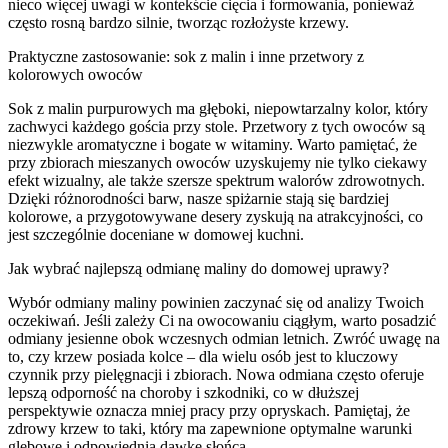
nieco więcej uwagi w kontekście cięcia i formowania, ponieważ
często rosną bardzo silnie, tworząc rozłożyste krzewy.
Praktyczne zastosowanie: sok z malin i inne przetwory z
kolorowych owoców
Sok z malin purpurowych ma głęboki, niepowtarzalny kolor, który
zachwyci każdego gościa przy stole. Przetwory z tych owoców są
niezwykle aromatyczne i bogate w witaminy. Warto pamiętać, że
przy zbiorach mieszanych owoców uzyskujemy nie tylko ciekawy
efekt wizualny, ale także szersze spektrum walorów zdrowotnych.
Dzięki różnorodności barw, nasze spiżarnie stają się bardziej
kolorowe, a przygotowywane desery zyskują na atrakcyjności, co
jest szczególnie doceniane w domowej kuchni.
Jak wybrać najlepszą odmianę maliny do domowej uprawy?
Wybór odmiany maliny powinien zaczynać się od analizy Twoich
oczekiwań. Jeśli zależy Ci na owocowaniu ciągłym, warto posadzić
odmiany jesienne obok wczesnych odmian letnich. Zwróć uwagę na
to, czy krzew posiada kolce – dla wielu osób jest to kluczowy
czynnik przy pielęgnacji i zbiorach. Nowa odmiana często oferuje
lepszą odporność na choroby i szkodniki, co w dłuższej
perspektywie oznacza mniej pracy przy opryskach. Pamiętaj, że
zdrowy krzew to taki, który ma zapewnione optymalne warunki
glebowe i odpowiednią dawkę słońca.