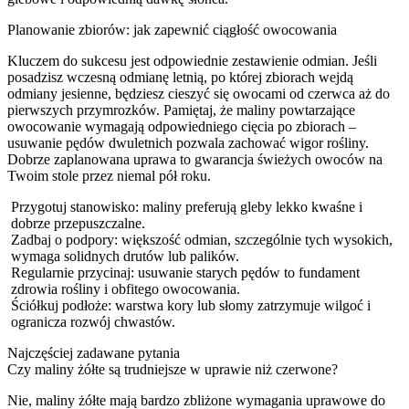
Planowanie zbiorów: jak zapewnić ciągłość owocowania
Kluczem do sukcesu jest odpowiednie zestawienie odmian. Jeśli
posadzisz wczesną odmianę letnią, po której zbiorach wejdą
odmiany jesienne, będziesz cieszyć się owocami od czerwca aż do
pierwszych przymrozków. Pamiętaj, że maliny powtarzające
owocowanie wymagają odpowiedniego cięcia po zbiorach –
usuwanie pędów dwuletnich pozwala zachować wigor rośliny.
Dobrze zaplanowana uprawa to gwarancja świeżych owoców na
Twoim stole przez niemal pół roku.
Przygotuj stanowisko: maliny preferują gleby lekko kwaśne i
dobrze przepuszczalne.
Zadbaj o podpory: większość odmian, szczególnie tych wysokich,
wymaga solidnych drutów lub palików.
Regularnie przycinaj: usuwanie starych pędów to fundament
zdrowia rośliny i obfitego owocowania.
Ściółkuj podłoże: warstwa kory lub słomy zatrzymuje wilgoć i
ogranicza rozwój chwastów.
Najczęściej zadawane pytania
Czy maliny żółte są trudniejsze w uprawie niż czerwone?
Nie, maliny żółte mają bardzo zbliżone wymagania uprawowe do