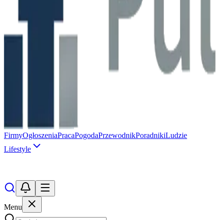
Firmy
Ogłoszenia
Praca
Pogoda
Przewodnik
Poradniki
Ludzie
Lifestyle
Menu