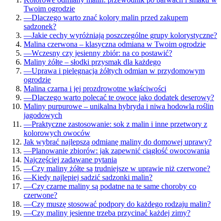
Twoim ogrodzie
—
Dlaczego warto znać kolory malin przed zakupem
sadzonek?
—
Jakie cechy wyróżniają poszczególne grupy kolorystyczne?
Malina czerwona – klasyczna odmiana w Twoim ogrodzie
—
Wczesny czy jesienny zbiór: na co postawić?
Maliny żółte – słodki przysmak dla każdego
—
Uprawa i pielęgnacja żółtych odmian w przydomowym
ogrodzie
Malina czarna i jej prozdrowotne właściwości
—
Dlaczego warto polecać te owoce jako dodatek deserowy?
Maliny purpurowe – unikalna hybryda i niwa hodowla roślin
jagodowych
—
Praktyczne zastosowanie: sok z malin i inne przetwory z
kolorowych owoców
Jak wybrać najlepszą odmianę maliny do domowej uprawy?
—
Planowanie zbiorów: jak zapewnić ciągłość owocowania
Najczęściej zadawane pytania
—
Czy maliny żółte są trudniejsze w uprawie niż czerwone?
—
Kiedy najlepiej sadzić sadzonki malin?
—
Czy czarne maliny są podatne na te same choroby co
czerwone?
—
Czy muszę stosować podpory do każdego rodzaju malin?
—
Czy maliny jesienne trzeba przycinać każdej zimy?