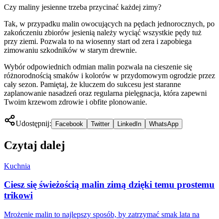
Czy maliny jesienne trzeba przycinać każdej zimy?
Tak, w przypadku malin owocujących na pędach jednorocznych, po
zakończeniu zbiorów jesienią należy wyciąć wszystkie pędy tuż
przy ziemi. Pozwala to na wiosenny start od zera i zapobiega
zimowaniu szkodników w starym drewnie.
Wybór odpowiednich odmian malin pozwala na cieszenie się
różnorodnością smaków i kolorów w przydomowym ogrodzie przez
cały sezon. Pamiętaj, że kluczem do sukcesu jest staranne
zaplanowanie nasadzeń oraz regularna pielęgnacja, która zapewni
Twoim krzewom zdrowie i obfite plonowanie.
Udostępnij:
Facebook
Twitter
LinkedIn
WhatsApp
Czytaj dalej
Kuchnia
Ciesz się świeżością malin zimą dzięki temu prostemu
trikowi
Mrożenie malin to najlepszy sposób, by zatrzymać smak lata na