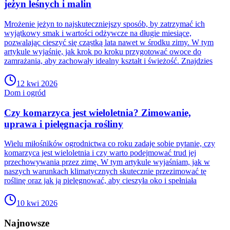
jeżyn leśnych i malin
Mrożenie jeżyn to najskuteczniejszy sposób, by zatrzymać ich
wyjątkowy smak i wartości odżywcze na długie miesiące,
pozwalając cieszyć się cząstką lata nawet w środku zimy. W tym
artykule wyjaśnię, jak krok po kroku przygotować owoce do
zamrażania, aby zachowały idealny kształt i świeżość. Znajdzies
12 kwi 2026
Dom i ogród
Czy komarzyca jest wieloletnia? Zimowanie,
uprawa i pielęgnacja rośliny
Wielu miłośników ogrodnictwa co roku zadaje sobie pytanie, czy
komarzyca jest wieloletnia i czy warto podejmować trud jej
przechowywania przez zimę. W tym artykule wyjaśniam, jak w
naszych warunkach klimatycznych skutecznie przezimować tę
roślinę oraz jak ją pielęgnować, aby cieszyła oko i spełniała
10 kwi 2026
Najnowsze