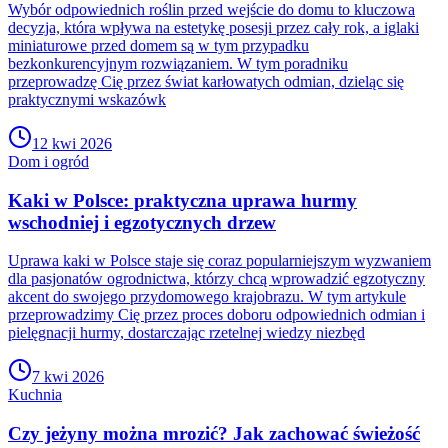
Wybór odpowiednich roślin przed wejście do domu to kluczowa
decyzja, która wpływa na estetykę posesji przez cały rok, a iglaki
miniaturowe przed domem są w tym przypadku
bezkonkurencyjnym rozwiązaniem. W tym poradniku
przeprowadzę Cię przez świat karłowatych odmian, dzieląc się
praktycznymi wskazówk
12 kwi 2026
Dom i ogród
Kaki w Polsce: praktyczna uprawa hurmy
wschodniej i egzotycznych drzew
Uprawa kaki w Polsce staje się coraz popularniejszym wyzwaniem
dla pasjonatów ogrodnictwa, którzy chcą wprowadzić egzotyczny
akcent do swojego przydomowego krajobrazu. W tym artykule
przeprowadzimy Cię przez proces doboru odpowiednich odmian i
pielęgnacji hurmy, dostarczając rzetelnej wiedzy niezbęd
7 kwi 2026
Kuchnia
Czy jeżyny można mrozić? Jak zachować świeżość