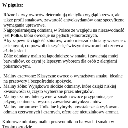
W pigułce:
Różne barwy owoców determinują nie tylko wygląd krzewu, ale
także profil smakowy, zawartość antyoksydantów oraz specyficzne
wymagania uprawowe.
Najpopularniejszą odmianą w Polsce ze względu na niezawodność
jest
Polka
, która owocuje na pędach jednorocznych.
Aby zapewnić ciągłość zbiorów, warto mieszać odmiany wczesne z
jesiennymi, co pozwoli cieszyć się świeżymi owocami od czerwca
aż do jesieni.
Żółte odmiany malin są łagodniejsze w smaku i zawierają mniej
barwników, co czyni je lepszym wyborem dla osób z alergiami
pokarmowymi.
Maliny czerwone: Klasyczne owoce o wyrazistym smaku, idealne
na przetwory i bezpośrednie spożycie.
Maliny żółte: Wyjątkowo słodkie odmiany, które dzięki niskiej
kwasowości są często wybierane przez alergików.
Maliny czarne: Intensywne w smaku owoce przypominające
jeżynę, cenione za wysoką zawartość antyoksydantów.
Maliny purpurowe: Unikalne hybrydy powstałe ze skrzyżowania
odmian czerwonych i czarnych, oferujące nietuzinkowy aromat.
Kolorowe odmiany malin: przewodnik po barwach i smaku w
Twoim ogrodzie