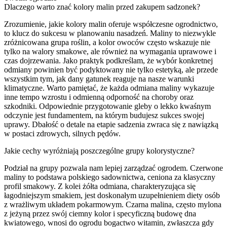
Dlaczego warto znać kolory malin przed zakupem sadzonek?
Zrozumienie, jakie kolory malin oferuje współczesne ogrodnictwo,
to klucz do sukcesu w planowaniu nasadzeń. Maliny to niezwykle
zróżnicowana grupa roślin, a kolor owoców często wskazuje nie
tylko na walory smakowe, ale również na wymagania uprawowe i
czas dojrzewania. Jako praktyk podkreślam, że wybór konkretnej
odmiany powinien być podyktowany nie tylko estetyką, ale przede
wszystkim tym, jak dany gatunek reaguje na nasze warunki
klimatyczne. Warto pamiętać, że każda odmiana maliny wykazuje
inne tempo wzrostu i odmienną odporność na choroby oraz
szkodniki. Odpowiednie przygotowanie gleby o lekko kwaśnym
odczynie jest fundamentem, na którym budujesz sukces swojej
uprawy. Dbałość o detale na etapie sadzenia zwraca się z nawiązką
w postaci zdrowych, silnych pędów.
Jakie cechy wyróżniają poszczególne grupy kolorystyczne?
Podział na grupy pozwala nam lepiej zarządzać ogrodem. Czerwone
maliny to podstawa polskiego sadownictwa, ceniona za klasyczny
profil smakowy. Z kolei żółta odmiana, charakteryzująca się
łagodniejszym smakiem, jest doskonałym uzupełnieniem diety osób
z wrażliwym układem pokarmowym. Czarna malina, często mylona
z jeżyną przez swój ciemny kolor i specyficzną budowę dna
kwiatowego, wnosi do ogrodu bogactwo witamin, zwłaszcza gdy