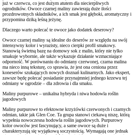
już w czerwcu, co jest dużym atutem dla niecierpliwych
ogrodników. Owoce czarnej maliny zawierają duże ilości
prozdrowotnych składników, a ich smak jest głęboki, aromatyczny i
przypomina dziką leśną jeżynę.
Dlaczego warto polecać te owoce jako dodatek deserowy?
Owoce czarnej maliny są idealne do deserów ze względu na swój
intensywny kolor i wyrazisty, nieco cierpki profil smakowy.
Stanowią świetną bazę na domowy sok z malin, który nie tylko
smakuje wybornie, ale także wykazuje działanie wzmacniające
odporność. W porównaniu do odmiany czerwonej, czarna malina
ma nieco inną teksturę, co sprawia, że jest ona ceniona przez
koneserów szukających nowych doznań kulinarnych. Jako ekspert,
zawsze będę polecać posiadanie przynajmniej jednego krzewu tej
odmiany w ogrodzie – dla zdrowia i dla smaku.
Maliny purpurowe – unikalna hybryda i niwa hodowla roślin
jagodowych
Maliny purpurowe to efektowne krzyżówki czerwonych i czarnych
odmian, takie jak Glen Coe. Ta grupa stanowi ciekawą niszę, którą
wypełnia nowoczesna hodowla roślin jagodowych. Purpurowy
kolor owoców jest fascynujący, a same owoce są duże i
charakteryzują się wyjątkową soczystością. Wymagają one jednak