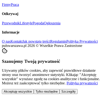
Firmy
Praca
Odkrywaj
Przewodnik
Lifestyle
Pogoda
Ogłoszenia
Informacje
O nas
Kontakt
Jak powstają treści
Regulamin
Polityka Prywatności
pulswarszawa.pl
2026
©
Wszelkie Prawa Zastrzeżone
Szanujemy Twoją prywatność
Używamy plików cookies, aby zapewnić prawidłowe działanie
strony oraz tworzyć anonimowe statystyki. Klikając "Akceptuję
wszystkie" wyrażasz zgodę na cookies analityczne i funkcjonalne.
Możesz też zaakceptować tylko niezbędne.
Polityka prywatności
Akceptuję wszystkie
Tylko niezbędne
Szczegóły