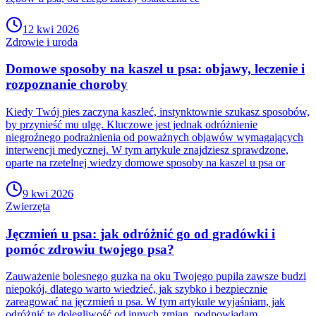
12 kwi 2026
Zdrowie i uroda
Domowe sposoby na kaszel u psa: objawy, leczenie i
rozpoznanie choroby
Kiedy Twój pies zaczyna kaszleć, instynktownie szukasz sposobów,
by przynieść mu ulgę. Kluczowe jest jednak odróżnienie
niegroźnego podrażnienia od poważnych objawów wymagających
interwencji medycznej. W tym artykule znajdziesz sprawdzone,
oparte na rzetelnej wiedzy domowe sposoby na kaszel u psa or
9 kwi 2026
Zwierzęta
Jęczmień u psa: jak odróżnić go od gradówki i
pomóc zdrowiu twojego psa?
Zauważenie bolesnego guzka na oku Twojego pupila zawsze budzi
niepokój, dlatego warto wiedzieć, jak szybko i bezpiecznie
zareagować na jęczmień u psa. W tym artykule wyjaśniam, jak
odróżnić tę dolegliwość od innych zmian, podpowiadam