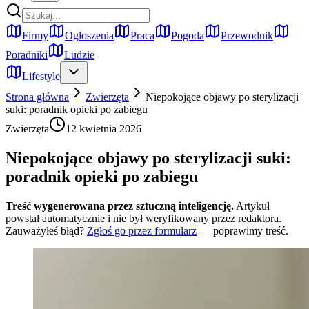
Firmy
Ogłoszenia
Praca
Pogoda
Przewodnik
Poradniki
Ludzie
Lifestyle
Strona główna
Zwierzęta
Niepokojące objawy po sterylizacji
suki: poradnik opieki po zabiegu
Zwierzęta
12 kwietnia 2026
Niepokojące objawy po sterylizacji suki:
poradnik opieki po zabiegu
Treść wygenerowana przez sztuczną inteligencję.
Artykuł
powstał automatycznie i nie był weryfikowany przez redaktora.
Zauważyłeś błąd?
Zgłoś go przez formularz
— poprawimy treść.