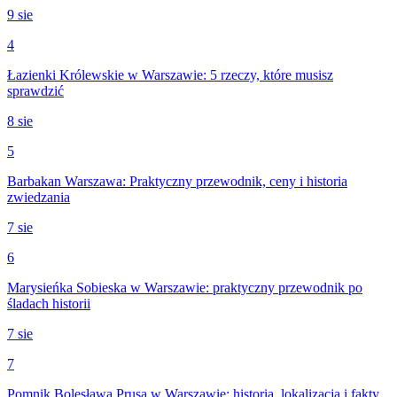
9 sie
4
Łazienki Królewskie w Warszawie: 5 rzeczy, które musisz
sprawdzić
8 sie
5
Barbakan Warszawa: Praktyczny przewodnik, ceny i historia
zwiedzania
7 sie
6
Marysieńka Sobieska w Warszawie: praktyczny przewodnik po
śladach historii
7 sie
7
Pomnik Bolesława Prusa w Warszawie: historia, lokalizacja i fakty