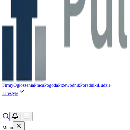
Firmy
Ogłoszenia
Praca
Pogoda
Przewodnik
Poradniki
Ludzie
Lifestyle
Menu