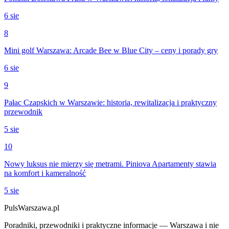
6 sie
8
Mini golf Warszawa: Arcade Bee w Blue City – ceny i porady gry
6 sie
9
Pałac Czapskich w Warszawie: historia, rewitalizacja i praktyczny
przewodnik
5 sie
10
Nowy luksus nie mierzy się metrami. Piniova Apartamenty stawia
na komfort i kameralność
5 sie
PulsWarszawa.pl
Poradniki, przewodniki i praktyczne informacje — Warszawa i nie