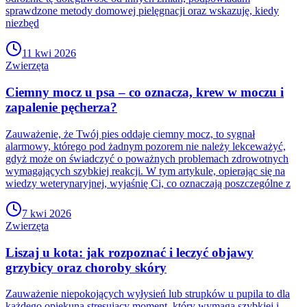
sprawdzone metody domowej pielęgnacji oraz wskazuję, kiedy
niezbęd
11 kwi 2026
Zwierzęta
Ciemny mocz u psa – co oznacza, krew w moczu i
zapalenie pęcherza?
Zauważenie, że Twój pies oddaje ciemny mocz, to sygnał
alarmowy, którego pod żadnym pozorem nie należy lekceważyć,
gdyż może on świadczyć o poważnych problemach zdrowotnych
wymagających szybkiej reakcji. W tym artykule, opierając się na
wiedzy weterynaryjnej, wyjaśnię Ci, co oznaczają poszczególne z
7 kwi 2026
Zwierzęta
Liszaj u kota: jak rozpoznać i leczyć objawy
grzybicy oraz choroby skóry
Zauważenie niepokojących wyłysień lub strupków u pupila to dla
każdego opiekuna stresujący moment, który wymaga szybkiej i