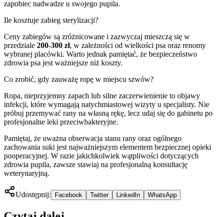
zapobiec nadwadze u swojego pupila.
Ile kosztuje zabieg sterylizacji?
Ceny zabiegów są zróżnicowane i zazwyczaj mieszczą się w
przedziale
200-300 zł
, w zależności od wielkości psa oraz renomy
wybranej placówki. Warto jednak pamiętać, że bezpieczeństwo
zdrowia psa jest ważniejsze niż koszty.
Co zrobić, gdy zauważę ropę w miejscu szwów?
Ropa, nieprzyjemny zapach lub silne zaczerwienienie to objawy
infekcji, które wymagają natychmiastowej wizyty u specjalisty. Nie
próbuj przemywać rany na własną rękę, lecz udaj się do gabinetu po
profesjonalne leki przeciwbakteryjne.
Pamiętaj, że uważna obserwacja stanu rany oraz ogólnego
zachowania suki jest najważniejszym elementem bezpiecznej opieki
pooperacyjnej. W razie jakichkolwiek wątpliwości dotyczących
zdrowia pupila, zawsze stawiaj na profesjonalną konsultację
weterynaryjną.
Udostępnij:
Facebook
Twitter
LinkedIn
WhatsApp
Czytaj dalej