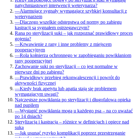
natychmiastowej interwencji weterynarza?
—
Alarmujące sygnały wymagające szybkiej konsultacji z
weterynarzem
—
Dlaczego wszelkie odstępstwa od normy po zabiegu
kastracji są sygnałem ostrzegawczym?
Rana po sterylizacji suki – jak rozpoznać prawidłowy proces
gojenia?
—
Krwawienie z rany i inne problemy z miejscem
pooperacyjnym
—
Rola kołnierza ochronnego w zapobieganiu powikłaniom
rany pooperacyjnej
Zachowanie suki po sterylizacji – co jest normalne w
pierwsze dni po zabiegu?
—
Prawidłowy przebieg rekonwalescencji i powrót do
aktywności fizycznej
—
Kiedy brak apetytu lub apatia stają się problemem
wymagającym uwagi?
Najczęstsze powikłania po sterylizacji i długofalowa opieka
nad pupilem
—
Wystąpić powikłania mogą u każdego psa – na co uważać
po 14 dniach?
Sterylizacja i kastracja – różnice w definicjach i opiece nad
suką
—
Jak usunąć ryzyko komplikacji poprzez przestrzeganie