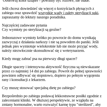
Obserwuj kolor dziąseł – powinny być różowe, nie blade.
Jeśli chcesz dowiedzieć się więcej o korzyściach płynących z
zabiegu oraz sprawdzić
wszystkie wady i zalety sterylizacji suki
,
zapraszamy do lektury naszego poradnika.
Najczęściej zadawane pytania
Czy wymioty po sterylizacji są groźne?
Jednorazowe wymioty krótko po powrocie do domu wynikają
zazwyczaj z działania narkozy i nie są powodem do paniki. Jeśli
jednak pies wymiotuje wielokrotnie lub nie może przyjąć wody,
należy niezwłocznie skonsultować się z weterynarzem.
Kiedy mogę zabrać psa na pierwszy długi spacer?
Długie spacery i intensywna aktywność fizyczna są niewskazane
przez co najmniej 14 dni po zabiegu. Powrót do pełnej sprawności
powinien odbywać się stopniowo, dopiero po pełnym wygojeniu
rany i konsultacji z lekarzem.
Czy muszę stosować specjalną dietę po zabiegu?
Bezpośrednio po zabiegu podawaj lekkostrawne posiłki zgodnie z
zaleceniami kliniki. W dłuższej perspektywie, ze względu na
zmiany hormonalne, warto rozważyć karmę typu "sterilized", aby