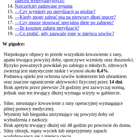
zaleceń weterynaryjnych?
Najczęściej zadawane pytania
—
Czy wymioty po sterylizacji są groźne?
—
Kiedy mogę zabrać psa na pierwszy długi spacer?
—
Czy muszę stosować specjalną dietę po zabiegu?
—
Ile kosztuje zabieg sterylizacji?
—
Co zrobić, gdy zauważę ropę w miejscu szwów?
W pigułce:
Niepokojące objawy to przede wszystkim krwawienie z rany,
apatia trwająca powyżej doby, uporczywe wymioty oraz duszności.
Ryzyko poważnych powikłań po zabiegu u młodych, zdrowych
zwierząt jest statystycznie niskie i wynosi około
0,4%
.
Podstawą opieki jest ochrona szwów kołnierzem lub ubrankiem
oraz znaczne ograniczenie aktywności fizycznej przez
14 dni
.
Brak apetytu przez pierwsze 24 godziny jest zazwyczaj normą,
jednak stan ten trwający dłużej wymaga wizyty w gabinecie.
Silne, nieustające krwawienie z rany operacyjnej wymagające
pilnej pomocy medycznej.
Wymioty lub biegunka utrzymujące się powyżej doby od
wybudzenia z narkozy.
Brak apetytu trwający dłużej niż 48 godzin po powrocie do domu.
Silny obrzęk, ropny wyciek lub nieprzyjemny zapach
wydobywający się z miejsca cięcia.