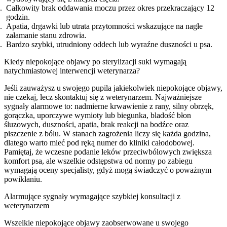
Całkowity brak oddawania moczu przez okres przekraczający 12
godzin.
Apatia, drgawki lub utrata przytomności wskazujące na nagłe
załamanie stanu zdrowia.
Bardzo szybki, utrudniony oddech lub wyraźne duszności u psa.
Kiedy niepokojące objawy po sterylizacji suki wymagają
natychmiastowej interwencji weterynarza?
Jeśli zauważysz u swojego pupila jakiekolwiek niepokojące objawy,
nie czekaj, lecz skontaktuj się z weterynarzem. Najważniejsze
sygnały alarmowe to: nadmierne krwawienie z rany, silny obrzęk,
gorączka, uporczywe wymioty lub biegunka, bladość błon
śluzowych, duszności, apatia, brak reakcji na bodźce oraz
piszczenie z bólu. W stanach zagrożenia liczy się każda godzina,
dlatego warto mieć pod ręką numer do kliniki całodobowej.
Pamiętaj, że wczesne podanie leków przeciwbólowych zwiększa
komfort psa, ale wszelkie odstępstwa od normy po zabiegu
wymagają oceny specjalisty, gdyż mogą świadczyć o poważnym
powikłaniu.
Alarmujące sygnały wymagające szybkiej konsultacji z
weterynarzem
Wszelkie niepokojące objawy zaobserwowane u swojego