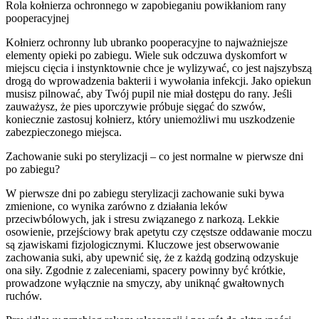
Rola kołnierza ochronnego w zapobieganiu powikłaniom rany
pooperacyjnej
Kołnierz ochronny lub ubranko pooperacyjne to najważniejsze
elementy opieki po zabiegu. Wiele suk odczuwa dyskomfort w
miejscu cięcia i instynktownie chce je wylizywać, co jest najszybszą
drogą do wprowadzenia bakterii i wywołania infekcji. Jako opiekun
musisz pilnować, aby Twój pupil nie miał dostępu do rany. Jeśli
zauważysz, że pies uporczywie próbuje sięgać do szwów,
koniecznie zastosuj kołnierz, który uniemożliwi mu uszkodzenie
zabezpieczonego miejsca.
Zachowanie suki po sterylizacji – co jest normalne w pierwsze dni
po zabiegu?
W pierwsze dni po zabiegu sterylizacji zachowanie suki bywa
zmienione, co wynika zarówno z działania leków
przeciwbólowych, jak i stresu związanego z narkozą. Lekkie
osowienie, przejściowy brak apetytu czy częstsze oddawanie moczu
są zjawiskami fizjologicznymi. Kluczowe jest obserwowanie
zachowania suki, aby upewnić się, że z każdą godziną odzyskuje
ona siły. Zgodnie z zaleceniami, spacery powinny być krótkie,
prowadzone wyłącznie na smyczy, aby uniknąć gwałtownych
ruchów.