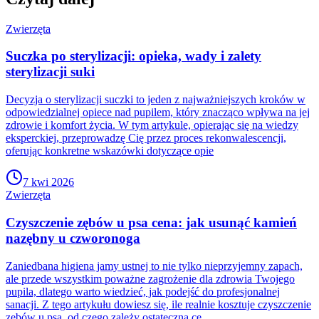
Zwierzęta
Suczka po sterylizacji: opieka, wady i zalety
sterylizacji suki
Decyzja o sterylizacji suczki to jeden z najważniejszych kroków w
odpowiedzialnej opiece nad pupilem, który znacząco wpływa na jej
zdrowie i komfort życia. W tym artykule, opierając się na wiedzy
eksperckiej, przeprowadzę Cię przez proces rekonwalescencji,
oferując konkretne wskazówki dotyczące opie
7 kwi 2026
Zwierzęta
Czyszczenie zębów u psa cena: jak usunąć kamień
nazębny u czworonoga
Zaniedbana higiena jamy ustnej to nie tylko nieprzyjemny zapach,
ale przede wszystkim poważne zagrożenie dla zdrowia Twojego
pupila, dlatego warto wiedzieć, jak podejść do profesjonalnej
sanacji. Z tego artykułu dowiesz się, ile realnie kosztuje czyszczenie
zębów u psa, od czego zależy ostateczna ce