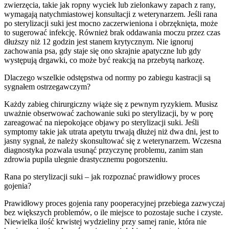
zwierzęcia, takie jak ropny wyciek lub zielonkawy zapach z rany,
wymagają natychmiastowej konsultacji z weterynarzem. Jeśli rana
po sterylizacji suki jest mocno zaczerwieniona i obrzęknięta, może
to sugerować infekcję. Również brak oddawania moczu przez czas
dłuższy niż 12 godzin jest stanem krytycznym. Nie ignoruj
zachowania psa, gdy staje się ono skrajnie apatyczne lub gdy
występują drgawki, co może być reakcją na przebytą narkozę.
Dlaczego wszelkie odstępstwa od normy po zabiegu kastracji są
sygnałem ostrzegawczym?
Każdy zabieg chirurgiczny wiąże się z pewnym ryzykiem. Musisz
uważnie obserwować zachowanie suki po sterylizacji, by w porę
zareagować na niepokojące objawy po sterylizacji suki. Jeśli
symptomy takie jak utrata apetytu trwają dłużej niż dwa dni, jest to
jasny sygnał, że należy skonsultować się z weterynarzem. Wczesna
diagnostyka pozwala usunąć przyczynę problemu, zanim stan
zdrowia pupila ulegnie drastycznemu pogorszeniu.
Rana po sterylizacji suki – jak rozpoznać prawidłowy proces
gojenia?
Prawidłowy proces gojenia rany pooperacyjnej przebiega zazwyczaj
bez większych problemów, o ile miejsce to pozostaje suche i czyste.
Niewielka ilość krwistej wydzieliny przy samej ranie, która nie