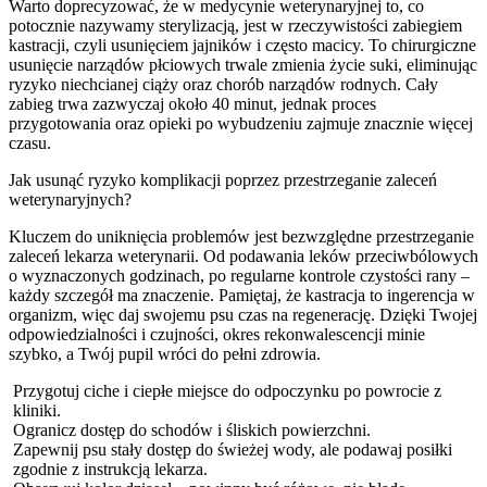
Warto doprecyzować, że w medycynie weterynaryjnej to, co
potocznie nazywamy sterylizacją, jest w rzeczywistości zabiegiem
kastracji, czyli usunięciem jajników i często macicy. To chirurgiczne
usunięcie narządów płciowych trwale zmienia życie suki, eliminując
ryzyko niechcianej ciąży oraz chorób narządów rodnych. Cały
zabieg trwa zazwyczaj około 40 minut, jednak proces
przygotowania oraz opieki po wybudzeniu zajmuje znacznie więcej
czasu.
Jak usunąć ryzyko komplikacji poprzez przestrzeganie zaleceń
weterynaryjnych?
Kluczem do uniknięcia problemów jest bezwzględne przestrzeganie
zaleceń lekarza weterynarii. Od podawania leków przeciwbólowych
o wyznaczonych godzinach, po regularne kontrole czystości rany –
każdy szczegół ma znaczenie. Pamiętaj, że kastracja to ingerencja w
organizm, więc daj swojemu psu czas na regenerację. Dzięki Twojej
odpowiedzialności i czujności, okres rekonwalescencji minie
szybko, a Twój pupil wróci do pełni zdrowia.
Przygotuj ciche i ciepłe miejsce do odpoczynku po powrocie z
kliniki.
Ogranicz dostęp do schodów i śliskich powierzchni.
Zapewnij psu stały dostęp do świeżej wody, ale podawaj posiłki
zgodnie z instrukcją lekarza.