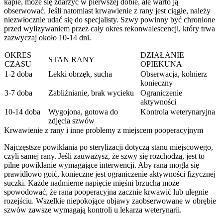
kapie, może się zdarzyć w pierwszej dobie, ale warto ją
obserwować. Jeśli natomiast krwawienie z rany jest ciągłe, należy
niezwłocznie udać się do specjalisty. Szwy powinny być chronione
przed wylizywaniem przez cały okres rekonwalescencji, który trwa
zazwyczaj około 10-14 dni.
OKRES
DZIAŁANIE
STAN RANY
CZASU
OPIEKUNA
1-2 doba
Lekki obrzęk, sucha
Obserwacja, kołnierz
konieczny
3-7 doba
Zabliźnianie, brak wycieku
Ograniczenie
aktywności
10-14 doba
Wygojona, gotowa do
Kontrola weterynaryjna
zdjęcia szwów
Krwawienie z rany i inne problemy z miejscem pooperacyjnym
Najczęstsze powikłania po sterylizacji dotyczą stanu miejscowego,
czyli samej rany. Jeśli zauważysz, że szwy się rozchodzą, jest to
pilne powikłanie wymagające interwencji. Aby rana mogła się
prawidłowo goić, konieczne jest ograniczenie aktywności fizycznej
suczki. Każde nadmierne napięcie mięśni brzucha może
spowodować, że rana pooperacyjna zacznie krwawić lub ulegnie
rozejściu. Wszelkie niepokojące objawy zaobserwowane w obrębie
szwów zawsze wymagają kontroli u lekarza weterynarii.