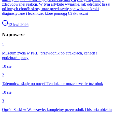
zdecydowanej reakcji. W tym artykule wyjaśnię, jak odróżnić liszaj
od innych chorób skóry, oraz przedstawię sprawdzone kroki
diagnostyczne i lecznicze, które pomogą Ci skuteczni
12 kwi 2026
Najnowsze
1
Muzeum życia w PRL: przewodnik po atrakcjach, cenach i
godzinach pracy
10 sie
2
Tajemnicze ślady po nocy? Ten lokator może kryć się tuż obok
10 sie
3
Ogród Saski w Warszawie: kompletny przewodnik i historia obiektu