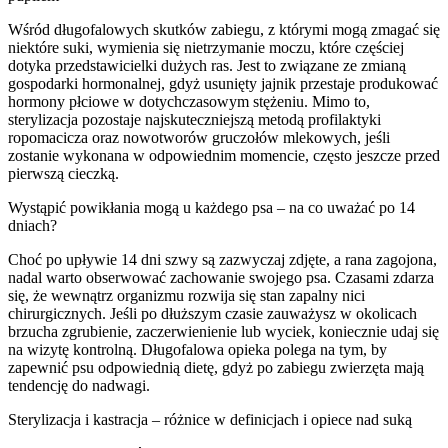
Wśród długofalowych skutków zabiegu, z którymi mogą zmagać się
niektóre suki, wymienia się nietrzymanie moczu, które częściej
dotyka przedstawicielki dużych ras. Jest to związane ze zmianą
gospodarki hormonalnej, gdyż usunięty jajnik przestaje produkować
hormony płciowe w dotychczasowym stężeniu. Mimo to,
sterylizacja pozostaje najskuteczniejszą metodą profilaktyki
ropomacicza oraz nowotworów gruczołów mlekowych, jeśli
zostanie wykonana w odpowiednim momencie, często jeszcze przed
pierwszą cieczką.
Wystąpić powikłania mogą u każdego psa – na co uważać po 14
dniach?
Choć po upływie 14 dni szwy są zazwyczaj zdjęte, a rana zagojona,
nadal warto obserwować zachowanie swojego psa. Czasami zdarza
się, że wewnątrz organizmu rozwija się stan zapalny nici
chirurgicznych. Jeśli po dłuższym czasie zauważysz w okolicach
brzucha zgrubienie, zaczerwienienie lub wyciek, koniecznie udaj się
na wizytę kontrolną. Długofalowa opieka polega na tym, by
zapewnić psu odpowiednią dietę, gdyż po zabiegu zwierzęta mają
tendencję do nadwagi.
Sterylizacja i kastracja – różnice w definicjach i opiece nad suką