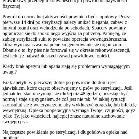
Prawidłowy przebieg rekonwalescencji i powrót do aktywności
fizycznej
Powrót do normalnej aktywności powinien być stopniowy. Przez
pierwsze
14 dni
po sterylizacji należy unikać biegania, zabaw z
innymi psami oraz wchodzenia po schodach. Spacery powinny
ograniczać się do spokojnego wyjścia za potrzebą. Pamiętaj, że
zabieg sterylizacji suki to poważna operacja wewnątrzbrzuszna,
która wymaga czasu na pełne zregenerowanie się organizmu.
Dbanie o to, by pies nie forsował się w okresie rekonwalescencji,
jest jedną z najważniejszych zasad prawidłowej opieki.
Kiedy brak apetytu lub apatia stają się problemem wymagającym
uwagi?
Brak apetytu w pierwszej dobie po powrocie do domu jest
zjawiskiem, które często obserwujemy u psów po sterylizacji. Jeśli
jednak ten stan utrzymuje się dłużej niż 48 godzin, przestaje być
normą i staje się sygnałem, że coś jest nie tak. W takiej sytuacji
skonsultuj się z weterynarzem, aby wykluczyć gorączkę lub infekcję
wewnętrzną. Opieka pooperacyjna wymaga Twojej czujności, gdyż
tylko Ty, jako właściciel, najlepiej znasz naturalne zachowanie
swojego psa.
Najczęstsze powikłania po sterylizacji i długofalowa opieka nad
pupilem