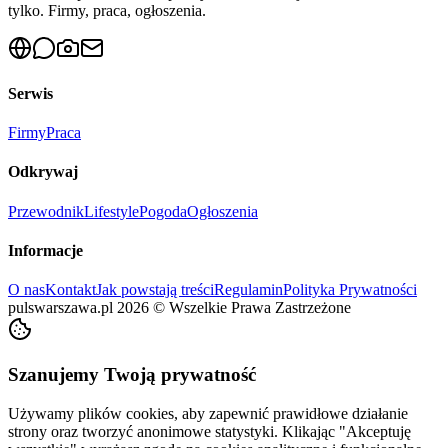
tylko. Firmy, praca, ogłoszenia.
Serwis
Firmy
Praca
Odkrywaj
Przewodnik
Lifestyle
Pogoda
Ogłoszenia
Informacje
O nas
Kontakt
Jak powstają treści
Regulamin
Polityka Prywatności
pulswarszawa.pl
2026
©
Wszelkie Prawa Zastrzeżone
Szanujemy Twoją prywatność
Używamy plików cookies, aby zapewnić prawidłowe działanie
strony oraz tworzyć anonimowe statystyki. Klikając "Akceptuję