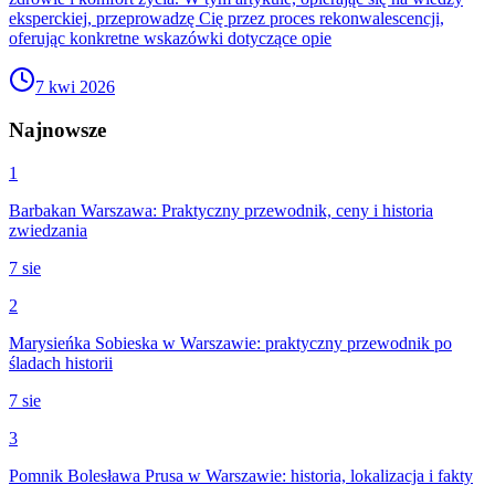
eksperckiej, przeprowadzę Cię przez proces rekonwalescencji,
oferując konkretne wskazówki dotyczące opie
7 kwi 2026
Najnowsze
1
Barbakan Warszawa: Praktyczny przewodnik, ceny i historia
zwiedzania
7 sie
2
Marysieńka Sobieska w Warszawie: praktyczny przewodnik po
śladach historii
7 sie
3
Pomnik Bolesława Prusa w Warszawie: historia, lokalizacja i fakty