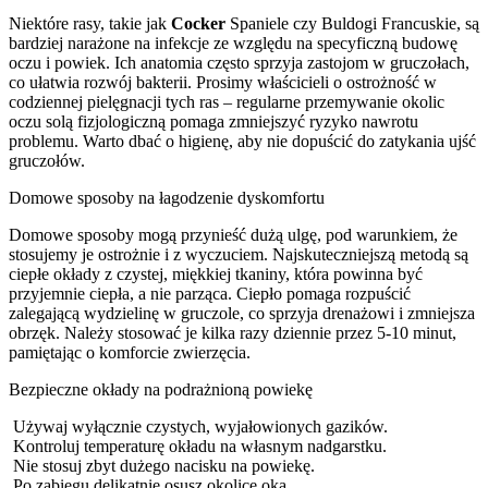
Niektóre rasy, takie jak
Cocker
Spaniele czy Buldogi Francuskie, są
bardziej narażone na infekcje ze względu na specyficzną budowę
oczu i powiek. Ich anatomia często sprzyja zastojom w gruczołach,
co ułatwia rozwój bakterii. Prosimy właścicieli o ostrożność w
codziennej pielęgnacji tych ras – regularne przemywanie okolic
oczu solą fizjologiczną pomaga zmniejszyć ryzyko nawrotu
problemu. Warto dbać o higienę, aby nie dopuścić do zatykania ujść
gruczołów.
Domowe sposoby na łagodzenie dyskomfortu
Domowe sposoby mogą przynieść dużą ulgę, pod warunkiem, że
stosujemy je ostrożnie i z wyczuciem. Najskuteczniejszą metodą są
ciepłe okłady z czystej, miękkiej tkaniny, która powinna być
przyjemnie ciepła, a nie parząca. Ciepło pomaga rozpuścić
zalegającą wydzielinę w gruczole, co sprzyja drenażowi i zmniejsza
obrzęk. Należy stosować je kilka razy dziennie przez 5-10 minut,
pamiętając o komforcie zwierzęcia.
Bezpieczne okłady na podrażnioną powiekę
Używaj wyłącznie czystych, wyjałowionych gazików.
Kontroluj temperaturę okładu na własnym nadgarstku.
Nie stosuj zbyt dużego nacisku na powiekę.
Po zabiegu delikatnie osusz okolice oka.