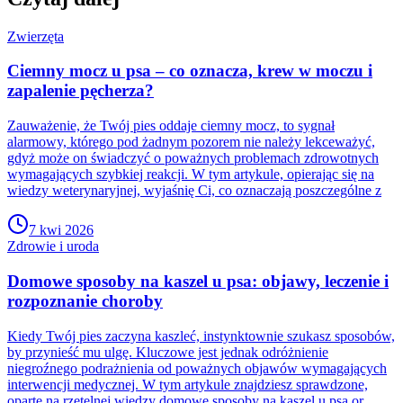
Zwierzęta
Ciemny mocz u psa – co oznacza, krew w moczu i
zapalenie pęcherza?
Zauważenie, że Twój pies oddaje ciemny mocz, to sygnał
alarmowy, którego pod żadnym pozorem nie należy lekceważyć,
gdyż może on świadczyć o poważnych problemach zdrowotnych
wymagających szybkiej reakcji. W tym artykule, opierając się na
wiedzy weterynaryjnej, wyjaśnię Ci, co oznaczają poszczególne z
7 kwi 2026
Zdrowie i uroda
Domowe sposoby na kaszel u psa: objawy, leczenie i
rozpoznanie choroby
Kiedy Twój pies zaczyna kaszleć, instynktownie szukasz sposobów,
by przynieść mu ulgę. Kluczowe jest jednak odróżnienie
niegroźnego podrażnienia od poważnych objawów wymagających
interwencji medycznej. W tym artykule znajdziesz sprawdzone,
oparte na rzetelnej wiedzy domowe sposoby na kaszel u psa or