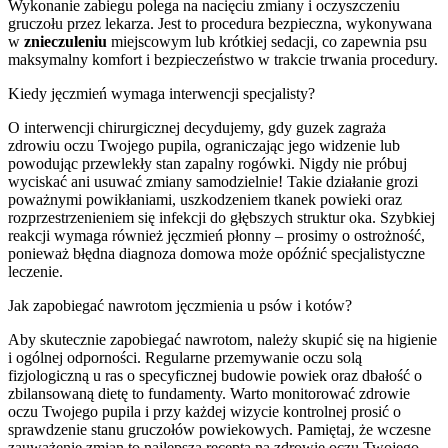
Wykonanie zabiegu polega na nacięciu zmiany i oczyszczeniu
gruczołu przez lekarza. Jest to procedura bezpieczna, wykonywana
w
znieczuleniu
miejscowym lub krótkiej sedacji, co zapewnia psu
maksymalny komfort i bezpieczeństwo w trakcie trwania procedury.
Kiedy jęczmień wymaga interwencji specjalisty?
O interwencji chirurgicznej decydujemy, gdy guzek zagraża
zdrowiu oczu Twojego pupila, ograniczając jego widzenie lub
powodując przewlekły stan zapalny rogówki. Nigdy nie próbuj
wyciskać ani usuwać zmiany samodzielnie! Takie działanie grozi
poważnymi powikłaniami, uszkodzeniem tkanek powieki oraz
rozprzestrzenieniem się infekcji do głębszych struktur oka. Szybkiej
reakcji wymaga również jęczmień płonny – prosimy o ostrożność,
ponieważ błędna diagnoza domowa może opóźnić specjalistyczne
leczenie.
Jak zapobiegać nawrotom jęczmienia u psów i kotów?
Aby skutecznie zapobiegać nawrotom, należy skupić się na higienie
i ogólnej odporności. Regularne przemywanie oczu solą
fizjologiczną u ras o specyficznej budowie powiek oraz dbałość o
zbilansowaną dietę to fundamenty. Warto monitorować zdrowie
oczu Twojego pupila i przy każdej wizycie kontrolnej prosić o
sprawdzenie stanu gruczołów powiekowych. Pamiętaj, że wczesne
zauważenie zmian to najlepsza recepta na zdrowie oczu Twojego