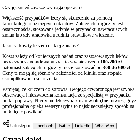
Czy jęczmień zawsze wymaga operacji?
Większość przypadków leczy się skutecznie za pomocą
farmakologii oraz ciepłych okładów. Zabieg chirurgiczny jest
ostatecznością, stosowaną jedynie w przypadku nawracających
zmian lub gdy gradówka utrudnia prawidłowe widzenie.
Jakie są koszty leczenia takiej zmiany?
Koszt zależy od koniecznych badań oraz zastosowanych leków,
przy czym standardowa wizyta to wydatek rzędu
100-200 zł
,
natomiast zabieg chirurgiczny może kosztować od
300 do 600 zł
.
Ceny te mogą się różnić w zależności od kliniki oraz stopnia
skomplikowania schorzenia.
Pamiętaj, że kluczem do zdrowia Twojego czworonoga jest szybka
obserwacja i niezwłoczna konsultacja ze specjalistą w przypadku
braku poprawy. Nigdy nie lekceważ zmian w obrębie powiek, gdyż
profesjonalna opieka weterynaryjna to najskuteczniejszy sposób na
uniknięcie powikłań.
Udostępnij:
Facebook
Twitter
LinkedIn
WhatsApp
Czytaj dalej