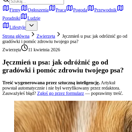
Firmy
Ogłoszenia
Praca
Pogoda
Przewodnik
Poradniki
Ludzie
Lifestyle
Strona główna
Zwierzęta
Jęczmień u psa: jak odróżnić go od
gradówki i pomóc zdrowiu twojego psa?
Zwierzęta
11 kwietnia 2026
Jęczmień u psa: jak odróżnić go od
gradówki i pomóc zdrowiu twojego psa?
Treść wygenerowana przez sztuczną inteligencję.
Artykuł
powstał automatycznie i nie był weryfikowany przez redaktora.
Zauważyłeś błąd?
Zgłoś go przez formularz
— poprawimy treść.