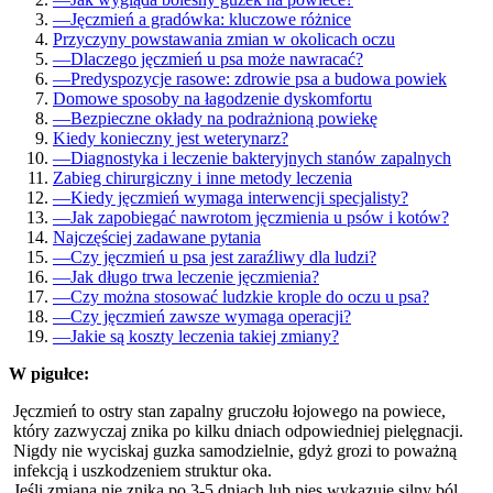
—
Jęczmień a gradówka: kluczowe różnice
Przyczyny powstawania zmian w okolicach oczu
—
Dlaczego jęczmień u psa może nawracać?
—
Predyspozycje rasowe: zdrowie psa a budowa powiek
Domowe sposoby na łagodzenie dyskomfortu
—
Bezpieczne okłady na podrażnioną powiekę
Kiedy konieczny jest weterynarz?
—
Diagnostyka i leczenie bakteryjnych stanów zapalnych
Zabieg chirurgiczny i inne metody leczenia
—
Kiedy jęczmień wymaga interwencji specjalisty?
—
Jak zapobiegać nawrotom jęczmienia u psów i kotów?
Najczęściej zadawane pytania
—
Czy jęczmień u psa jest zaraźliwy dla ludzi?
—
Jak długo trwa leczenie jęczmienia?
—
Czy można stosować ludzkie krople do oczu u psa?
—
Czy jęczmień zawsze wymaga operacji?
—
Jakie są koszty leczenia takiej zmiany?
W pigułce:
Jęczmień to ostry stan zapalny gruczołu łojowego na powiece,
który zazwyczaj znika po kilku dniach odpowiedniej pielęgnacji.
Nigdy nie wyciskaj guzka samodzielnie, gdyż grozi to poważną
infekcją i uszkodzeniem struktur oka.
Jeśli zmiana nie znika po 3-5 dniach lub pies wykazuje silny ból,