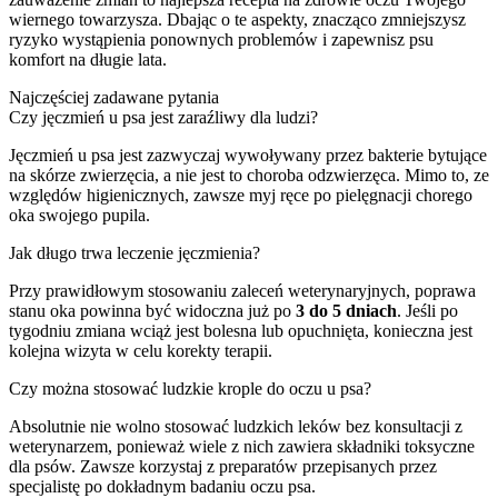
wiernego towarzysza. Dbając o te aspekty, znacząco zmniejszysz
ryzyko wystąpienia ponownych problemów i zapewnisz psu
komfort na długie lata.
Najczęściej zadawane pytania
Czy jęczmień u psa jest zaraźliwy dla ludzi?
Jęczmień u psa jest zazwyczaj wywoływany przez bakterie bytujące
na skórze zwierzęcia, a nie jest to choroba odzwierzęca. Mimo to, ze
względów higienicznych, zawsze myj ręce po pielęgnacji chorego
oka swojego pupila.
Jak długo trwa leczenie jęczmienia?
Przy prawidłowym stosowaniu zaleceń weterynaryjnych, poprawa
stanu oka powinna być widoczna już po
3 do 5 dniach
. Jeśli po
tygodniu zmiana wciąż jest bolesna lub opuchnięta, konieczna jest
kolejna wizyta w celu korekty terapii.
Czy można stosować ludzkie krople do oczu u psa?
Absolutnie nie wolno stosować ludzkich leków bez konsultacji z
weterynarzem, ponieważ wiele z nich zawiera składniki toksyczne
dla psów. Zawsze korzystaj z preparatów przepisanych przez
specjalistę po dokładnym badaniu oczu psa.