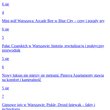
6 sie
4
Mini golf Warszawa: Arcade Bee w Blue City – ceny i porady gry
6 sie
5
Pałac Czapskich w Warszawie: historia, rewitalizacja i praktyczny
przewodnik
5 sie
6
Nowy luksus nie mierzy się metrami. Piniova Apartamenty stawia
na komfort i kameralność
5 sie
7
Gipsowe jajo w Warszawie: Pisklę. Drozd śpiewak – fakty i
technologia