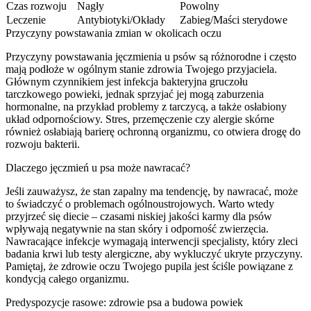
Czas rozwoju
Nagły
Powolny
Leczenie
Antybiotyki/Okłady
Zabieg/Maści sterydowe
Przyczyny powstawania zmian w okolicach oczu
Przyczyny powstawania jęczmienia u psów są różnorodne i często
mają podłoże w ogólnym stanie zdrowia Twojego przyjaciela.
Głównym czynnikiem jest infekcja bakteryjna gruczołu
tarczkowego powieki, jednak sprzyjać jej mogą zaburzenia
hormonalne, na przykład problemy z tarczycą, a także osłabiony
układ odpornościowy. Stres, przemęczenie czy alergie skórne
również osłabiają barierę ochronną organizmu, co otwiera drogę do
rozwoju bakterii.
Dlaczego jęczmień u psa może nawracać?
Jeśli zauważysz, że stan zapalny ma tendencję, by nawracać, może
to świadczyć o problemach ogólnoustrojowych. Warto wtedy
przyjrzeć się diecie – czasami niskiej jakości karmy dla psów
wpływają negatywnie na stan skóry i odporność zwierzęcia.
Nawracające infekcje wymagają interwencji specjalisty, który zleci
badania krwi lub testy alergiczne, aby wykluczyć ukryte przyczyny.
Pamiętaj, że zdrowie oczu Twojego pupila jest ściśle powiązane z
kondycją całego organizmu.
Predyspozycje rasowe: zdrowie psa a budowa powiek