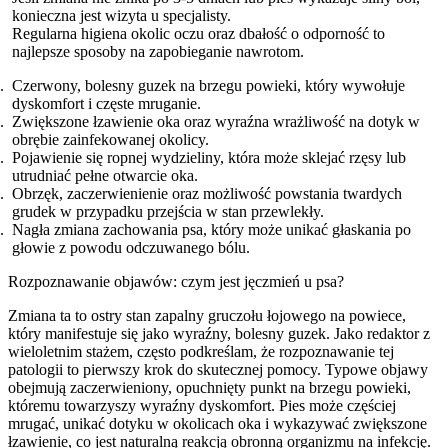
konieczna jest wizyta u specjalisty.
Regularna higiena okolic oczu oraz dbałość o odporność to
najlepsze sposoby na zapobieganie nawrotom.
Czerwony, bolesny guzek na brzegu powieki, który wywołuje
dyskomfort i częste mruganie.
Zwiększone łzawienie oka oraz wyraźna wrażliwość na dotyk w
obrębie zainfekowanej okolicy.
Pojawienie się ropnej wydzieliny, która może sklejać rzęsy lub
utrudniać pełne otwarcie oka.
Obrzęk, zaczerwienienie oraz możliwość powstania twardych
grudek w przypadku przejścia w stan przewlekły.
Nagła zmiana zachowania psa, który może unikać głaskania po
głowie z powodu odczuwanego bólu.
Rozpoznawanie objawów: czym jest jęczmień u psa?
Zmiana ta to ostry stan zapalny gruczołu łojowego na powiece,
który manifestuje się jako wyraźny, bolesny guzek. Jako redaktor z
wieloletnim stażem, często podkreślam, że rozpoznawanie tej
patologii to pierwszy krok do skutecznej pomocy. Typowe objawy
obejmują zaczerwieniony, opuchnięty punkt na brzegu powieki,
któremu towarzyszy wyraźny dyskomfort. Pies może częściej
mrugać, unikać dotyku w okolicach oka i wykazywać zwiększone
łzawienie, co jest naturalną reakcją obronną organizmu na infekcję.