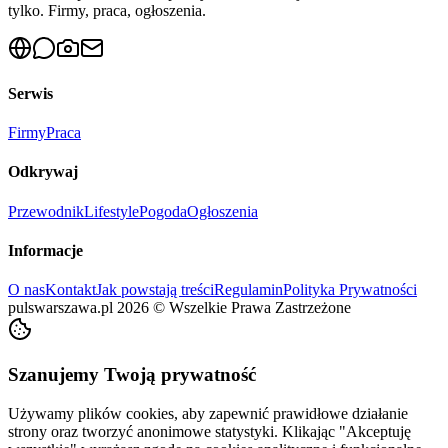
tylko. Firmy, praca, ogłoszenia.
Serwis
Firmy
Praca
Odkrywaj
Przewodnik
Lifestyle
Pogoda
Ogłoszenia
Informacje
O nas
Kontakt
Jak powstają treści
Regulamin
Polityka Prywatności
pulswarszawa.pl
2026
©
Wszelkie Prawa Zastrzeżone
Szanujemy Twoją prywatność
Używamy plików cookies, aby zapewnić prawidłowe działanie
strony oraz tworzyć anonimowe statystyki. Klikając "Akceptuję