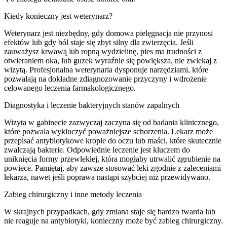
Kiedy konieczny jest weterynarz?
Weterynarz jest niezbędny, gdy domowa pielęgnacja nie przynosi
efektów lub gdy ból staje się zbyt silny dla zwierzęcia. Jeśli
zauważysz krwawą lub ropną wydzielinę, pies ma trudności z
otwieraniem oka, lub guzek wyraźnie się powiększa, nie zwlekaj z
wizytą. Profesjonalna weterynaria dysponuje narzędziami, które
pozwalają na dokładne zdiagnozowanie przyczyny i wdrożenie
celowanego leczenia farmakologicznego.
Diagnostyka i leczenie bakteryjnych stanów zapalnych
Wizyta w gabinecie zazwyczaj zaczyna się od badania klinicznego,
które pozwala wykluczyć poważniejsze schorzenia. Lekarz może
przepisać antybiotykowe krople do oczu lub maści, które skutecznie
zwalczają bakterie. Odpowiednie leczenie jest kluczem do
uniknięcia formy przewlekłej, która mogłaby utrwalić zgrubienie na
powiece. Pamiętaj, aby zawsze stosować leki zgodnie z zaleceniami
lekarza, nawet jeśli poprawa nastąpi szybciej niż przewidywano.
Zabieg chirurgiczny i inne metody leczenia
W skrajnych przypadkach, gdy zmiana staje się bardzo twarda lub
nie reaguje na antybiotyki, konieczny może być zabieg chirurgiczny.