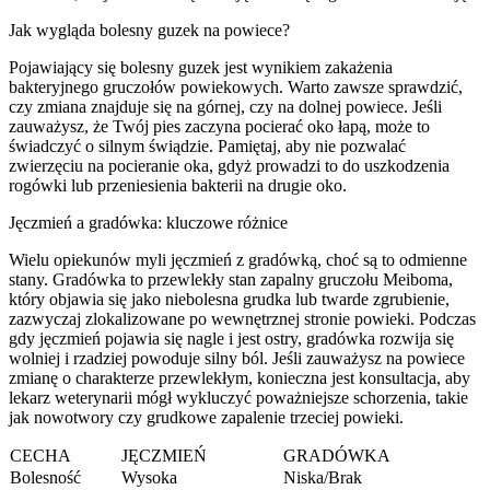
Jak wygląda bolesny guzek na powiece?
Pojawiający się bolesny guzek jest wynikiem zakażenia
bakteryjnego gruczołów powiekowych. Warto zawsze sprawdzić,
czy zmiana znajduje się na górnej, czy na dolnej powiece. Jeśli
zauważysz, że Twój pies zaczyna pocierać oko łapą, może to
świadczyć o silnym świądzie. Pamiętaj, aby nie pozwalać
zwierzęciu na pocieranie oka, gdyż prowadzi to do uszkodzenia
rogówki lub przeniesienia bakterii na drugie oko.
Jęczmień a gradówka: kluczowe różnice
Wielu opiekunów myli jęczmień z gradówką, choć są to odmienne
stany. Gradówka to przewlekły stan zapalny gruczołu Meiboma,
który objawia się jako niebolesna grudka lub twarde zgrubienie,
zazwyczaj zlokalizowane po wewnętrznej stronie powieki. Podczas
gdy jęczmień pojawia się nagle i jest ostry, gradówka rozwija się
wolniej i rzadziej powoduje silny ból. Jeśli zauważysz na powiece
zmianę o charakterze przewlekłym, konieczna jest konsultacja, aby
lekarz weterynarii mógł wykluczyć poważniejsze schorzenia, takie
jak nowotwory czy grudkowe zapalenie trzeciej powieki.
CECHA
JĘCZMIEŃ
GRADÓWKA
Bolesność
Wysoka
Niska/Brak