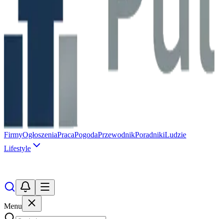
Firmy
Ogłoszenia
Praca
Pogoda
Przewodnik
Poradniki
Ludzie
Lifestyle
Menu