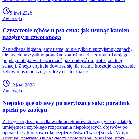
9 kwi 2026
Zwierzęta
Czyszczenie zębów u psa cena: jak usunąć kamień
nazębny u czworonoga
Zaniedbana higiena jamy ustnej to nie tylko nieprzyjemny zapach,
ale przede wszystkim poważne zagrożenie dla zdrowia Twojego
pupila, dlatego warto wiedzieć, jak podejść do profesjonalnej
sanacji. Z tego artykułu dowiesz się, ile realnie kosztuje czyszczenie
zębów u psa, od czego zależy ostateczna ce
12 kwi 2026
Zwierzęta
Niepokojące objawy po sterylizacji suki: poradnik
opieki po zabiegu
Zabieg sterylizacji to dla wielu opiekunów stresujący czas, dlatego
umiejętność szybkiego rozpoznania niepokojących objawów po
operacji jest kluczowa dla bezpieczeństwa Twojej suczki. W tym
artykule, opierając się na wiedzy zoologicznej, wyjaśnię, które