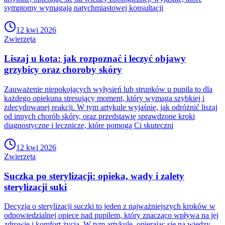
symptomy wymagają natychmiastowej konsultacji
12 kwi 2026
Zwierzęta
Liszaj u kota: jak rozpoznać i leczyć objawy
grzybicy oraz choroby skóry
Zauważenie niepokojących wyłysień lub strupków u pupila to dla
każdego opiekuna stresujący moment, który wymaga szybkiej i
zdecydowanej reakcji. W tym artykule wyjaśnię, jak odróżnić liszaj
od innych chorób skóry, oraz przedstawię sprawdzone kroki
diagnostyczne i lecznicze, które pomogą Ci skuteczni
12 kwi 2026
Zwierzęta
Suczka po sterylizacji: opieka, wady i zalety
sterylizacji suki
Decyzja o sterylizacji suczki to jeden z najważniejszych kroków w
odpowiedzialnej opiece nad pupilem, który znacząco wpływa na jej
zdrowie i komfort życia. W tym artykule, opierając się na wiedzy