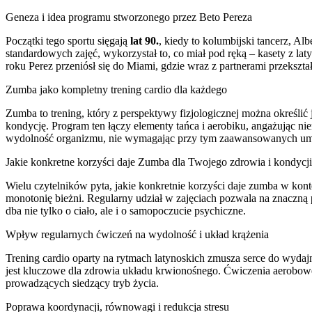
Geneza i idea programu stworzonego przez Beto Pereza
Początki tego sportu sięgają
lat 90.
, kiedy to kolumbijski tancerz, A
standardowych zajęć, wykorzystał to, co miał pod ręką – kasety z 
roku Perez przeniósł się do Miami, gdzie wraz z partnerami przeksz
Zumba jako kompletny trening cardio dla każdego
Zumba to trening, który z perspektywy fizjologicznej można określi
kondycję. Program ten łączy elementy tańca i aerobiku, angażując nie
wydolność organizmu, nie wymagając przy tym zaawansowanych umi
Jakie konkretne korzyści daje Zumba dla Twojego zdrowia i kondycj
Wielu czytelników pyta, jakie konkretnie korzyści daje zumba w kont
monotonię bieżni. Regularny udział w zajęciach pozwala na znaczną
dba nie tylko o ciało, ale i o samopoczucie psychiczne.
Wpływ regularnych ćwiczeń na wydolność i układ krążenia
Trening cardio oparty na rytmach latynoskich zmusza serce do wydajni
jest kluczowe dla zdrowia układu krwionośnego. Ćwiczenia aerobowe w
prowadzących siedzący tryb życia.
Poprawa koordynacji, równowagi i redukcja stresu