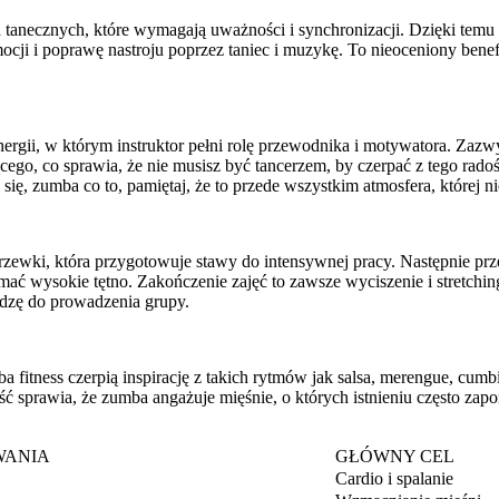
 tanecznych, które wymagają uważności i synchronizacji. Dzięki temu 
cji i poprawę nastroju poprzez taniec i muzykę. To nieoceniony benef
ergii, w którym instruktor pełni rolę przewodnika i motywatora. Zazwyc
o, co sprawia, że nie musisz być tancerzem, by czerpać z tego radoś
ię, zumba co to, pamiętaj, że to przede wszystkim atmosfera, której n
grzewki, która przygotowuje stawy do intensywnej pracy. Następnie prz
ć wysokie tętno. Zakończenie zajęć to zawsze wyciszenie i stretching
edzę do prowadzenia grupy.
fitness czerpią inspirację z takich rytmów jak salsa, merengue, cumbi
ć sprawia, że zumba angażuje mięśnie, o których istnieniu często za
WANIA
GŁÓWNY CEL
Cardio i spalanie