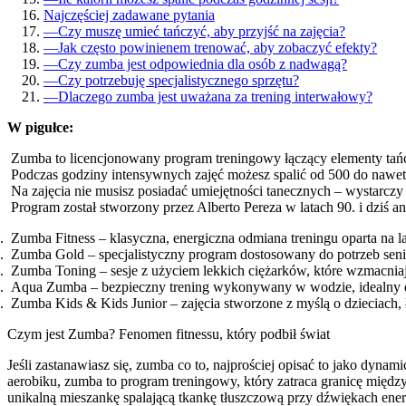
Najczęściej zadawane pytania
—
Czy muszę umieć tańczyć, aby przyjść na zajęcia?
—
Jak często powinienem trenować, aby zobaczyć efekty?
—
Czy zumba jest odpowiednia dla osób z nadwagą?
—
Czy potrzebuję specjalistycznego sprzętu?
—
Dlaczego zumba jest uważana za trening interwałowy?
W pigułce:
Zumba to licencjonowany program treningowy łączący elementy tańc
Podczas godziny intensywnych zajęć możesz spalić od 500 do nawet
Na zajęcia nie musisz posiadać umiejętności tanecznych – wystarczy
Program został stworzony przez Alberto Pereza w latach 90. i dziś 
Zumba Fitness – klasyczna, energiczna odmiana treningu oparta na l
Zumba Gold – specjalistyczny program dostosowany do potrzeb seni
Zumba Toning – sesje z użyciem lekkich ciężarków, które wzmacniają
Aqua Zumba – bezpieczny trening wykonywany w wodzie, idealny 
Zumba Kids & Kids Junior – zajęcia stworzone z myślą o dzieciach,
Czym jest Zumba? Fenomen fitnessu, który podbił świat
Jeśli zastanawiasz się, zumba co to, najprościej opisać to jako dyna
aerobiku, zumba to program treningowy, który zatraca granicę międz
unikalną mieszankę spalającą tkankę tłuszczową przy dźwiękach ene