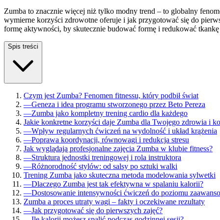
Zumba to znacznie więcej niż tylko modny trend – to globalny fenomen
wymierne korzyści zdrowotne oferuje i jak przygotować się do pierws
formę aktywności, by skutecznie budować formę i redukować tkankę
Spis treści
Czym jest Zumba? Fenomen fitnessu, który podbił świat
—
Geneza i idea programu stworzonego przez Beto Pereza
—
Zumba jako kompletny trening cardio dla każdego
Jakie konkretne korzyści daje Zumba dla Twojego zdrowia i k
—
Wpływ regularnych ćwiczeń na wydolność i układ krążenia
—
Poprawa koordynacji, równowagi i redukcja stresu
Jak wyglądają profesjonalne zajęcia Zumba w klubie fitness?
—
Struktura jednostki treningowej i rola instruktora
—
Różnorodność stylów: od salsy po sztuki walki
Trening Zumba jako skuteczna metoda modelowania sylwetki
—
Dlaczego Zumba jest tak efektywna w spalaniu kalorii?
—
Dostosowanie intensywności ćwiczeń do poziomu zaawans
Zumba a proces utraty wagi – fakty i oczekiwane rezultaty
—
Jak przygotować się do pierwszych zajęć?
—
Ile kalorii możesz spalić podczas godzinnej sesji?