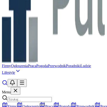
Firmy
Ogłoszenia
Praca
Pogoda
Przewodnik
Poradniki
Ludzie
Lifestyle
Menu
Firmy
Ogłoszenia
Praca
Pogoda
Przewodnik
Pora