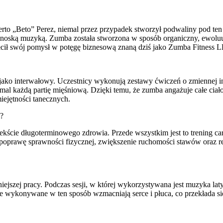
lberto „Beto” Perez, niemal przez przypadek stworzył podwaliny pod te
latynoską muzyką. Zumba została stworzona w sposób organiczny, ewol
tałcił swój pomysł w potęgę biznesową znaną dziś jako Zumba Fitness 
ć jako interwałowy. Uczestnicy wykonują zestawy ćwiczeń o zmiennej 
mal każdą partię mięśniową. Dzięki temu, że zumba angażuje całe ciało
ejętności tanecznych.
i?
ekście długoterminowego zdrowia. Przede wszystkim jest to trening ca
 poprawę sprawności fizycznej, zwiększenie ruchomości stawów oraz r
ejszej pracy. Podczas sesji, w której wykorzystywana jest muzyka latyno
ykonywane w ten sposób wzmacniają serce i płuca, co przekłada się na