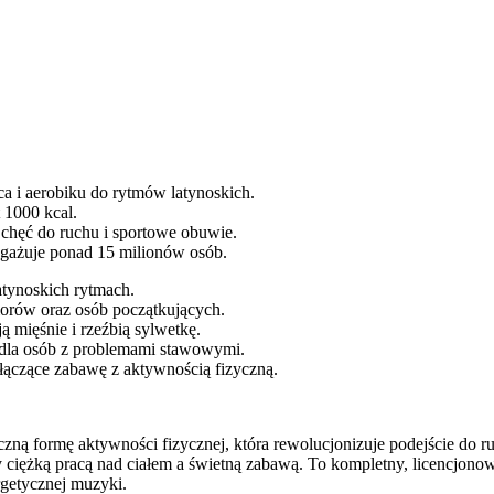
a i aerobiku do rytmów latynoskich.
 1000 kcal.
 chęć do ruchu i sportowe obuwie.
angażuje ponad 15 milionów osób.
atynoskich rytmach.
orów oraz osób początkujących.
 mięśnie i rzeźbią sylwetkę.
dla osób z problemami stawowymi.
 łączące zabawę z aktywnością fizyczną.
miczną formę aktywności fizycznej, która rewolucjonizuje podejście do 
y ciężką pracą nad ciałem a świetną zabawą. To kompletny, licencjonow
rgetycznej muzyki.