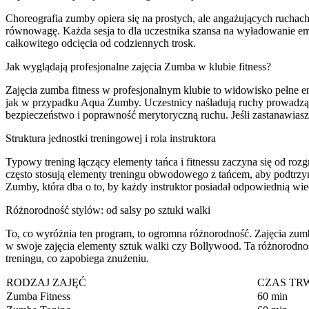
Choreografia zumby opiera się na prostych, ale angażujących ruchach
równowagę. Każda sesja to dla uczestnika szansa na wyładowanie emo
całkowitego odcięcia od codziennych trosk.
Jak wyglądają profesjonalne zajęcia Zumba w klubie fitness?
Zajęcia zumba fitness w profesjonalnym klubie to widowisko pełne en
jak w przypadku Aqua Zumby. Uczestnicy naśladują ruchy prowadząceg
bezpieczeństwo i poprawność merytoryczną ruchu. Jeśli zastanawiasz s
Struktura jednostki treningowej i rola instruktora
Typowy trening łączący elementy tańca i fitnessu zaczyna się od roz
często stosują elementy treningu obwodowego z tańcem, aby podtrzyma
Zumby, która dba o to, by każdy instruktor posiadał odpowiednią wi
Różnorodność stylów: od salsy po sztuki walki
To, co wyróżnia ten program, to ogromna różnorodność. Zajęcia zumba 
w swoje zajęcia elementy sztuk walki czy Bollywood. Ta różnorodnoś
treningu, co zapobiega znużeniu.
RODZAJ ZAJĘĆ
CZAS TR
Zumba Fitness
60 min