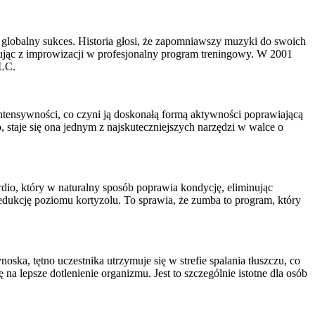
n globalny sukces. Historia głosi, że zapomniawszy muzyki do swoich
uując z improwizacji w profesjonalny program treningowy. W 2001
LLC.
intensywności, co czyni ją doskonałą formą aktywności poprawiającą
, staje się ona jednym z najskuteczniejszych narzędzi w walce o
rdio, który w naturalny sposób poprawia kondycję, eliminując
edukcję poziomu kortyzolu. To sprawia, że zumba to program, który
ska, tętno uczestnika utrzymuje się w strefie spalania tłuszczu, co
 lepsze dotlenienie organizmu. Jest to szczególnie istotne dla osób