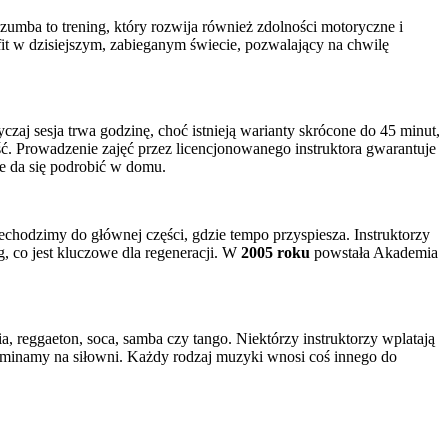
zumba to trening, który rozwija również zdolności motoryczne i
it w dzisiejszym, zabieganym świecie, pozwalający na chwilę
zaj sesja trwa godzinę, choć istnieją warianty skrócone do 45 minut,
ć. Prowadzenie zajęć przez licencjonowanego instruktora gwarantuje
ie da się podrobić w domu.
echodzimy do głównej części, gdzie tempo przyspiesza. Instruktorzy
, co jest kluczowe dla regeneracji. W
2005 roku
powstała Akademia
a, reggaeton, soca, samba czy tango. Niektórzy instruktorzy wplatają
pominamy na siłowni. Każdy rodzaj muzyki wnosi coś innego do