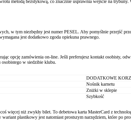
rotu metodą bezstykową, co znacznie usprawnia wejście na trybuny. War
ych, w tym niezbędny jest numer PESEL. Aby pomyślnie przejść przez
h wymagana jest dodatkowo zgoda opiekuna prawnego.
ając opcję zamówienia on-line. Jeśli preferujesz kontakt osobisty, o
osobistego w siedzibie klubu.
DODATKOWE KORZ
Nośnik karnetu
Zniżki w sklepie
Szybkość
coś więcej niż zwykły bilet. To debetowa karta MasterCard z technol
 wariant plastikowy jest natomiast prostszym narzędziem, które po pro