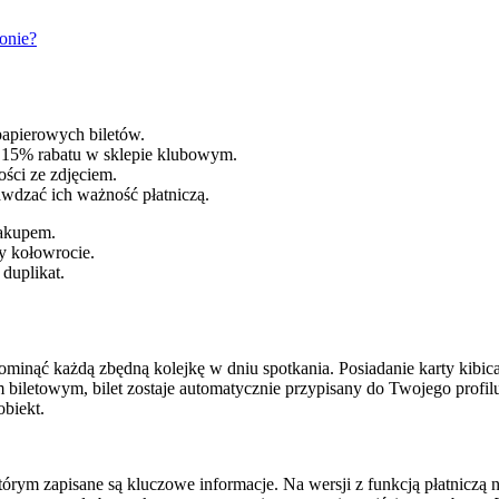
onie?
papierowych biletów.
z 15% rabatu w sklepie klubowym.
ści ze zdjęciem.
wdzać ich ważność płatniczą.
zakupem.
y kołowrocie.
duplikat.
ominąć każdą zbędną kolejkę w dniu spotkania. Posiadanie karty kibic
biletowym, bilet zostaje automatycznie przypisany do Twojego profilu
biekt.
tórym zapisane są kluczowe informacje. Na wersji z funkcją płatnicz