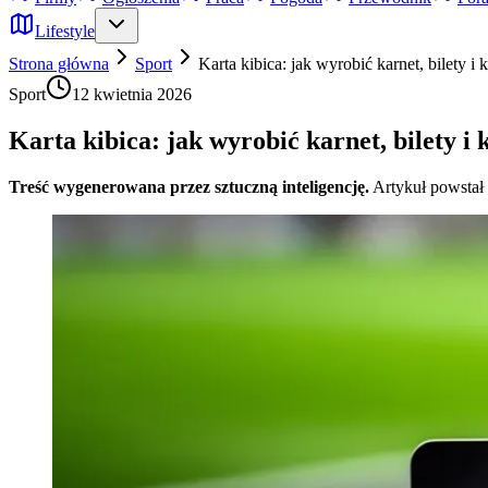
Lifestyle
Strona główna
Sport
Karta kibica: jak wyrobić karnet, bilety i
Sport
12 kwietnia 2026
Karta kibica: jak wyrobić karnet, bilety i
Treść wygenerowana przez sztuczną inteligencję.
Artykuł powstał