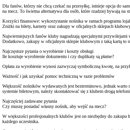
Dla fanów, którzy nie chcą czekać na przesyłkę, istnieje opcja do s
na mecz. To świetna alternatywa dla osób, które rzadziej bywają na st
Korzyści finansowe: wykorzystanie nośnika w ramach programu loj
Zniżki na bilety, karnety oraz zakupy w oficjalnych sklepach klubow
Najwierniejszych fanów kluby nagradzają specjalnymi przywilejami 
Dodatkowo, zakupy w oficjalnym sklepie klubowym z taką kartą to s
Najczęstsze pytania o wyrobienie i koszty obsługi
Ile kosztuje wyrobienie dokumentu i czy duplikaty są płatne?
Opłata za wyrobienie wynosi zazwyczaj symboliczną kwotę, na przy
Ważność i jak uzyskać pomoc techniczną w razie problemów
Większość nośników wydawanych jest bezterminowo, jednak warto m
systemie biletowym, należy skontaktować się z klubem drogą telefoni
Najczęściej zadawane pytania
Czy muszę posiadać własny nośnik, aby wejść na mecz?
W większości profesjonalnych klubów jest on niezbędny do zakupu b
każdego uczestnika.