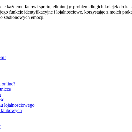
 życie każdemu fanowi sportu, eliminując problem długich kolejek do 
jego funkcje identyfikacyjne i lojalnościowe, korzystając z moich p
 do stadionowych emocji.
zem?
 online?
tnicze
a
ść
u lojalnościowego
ch klubowych
?
w