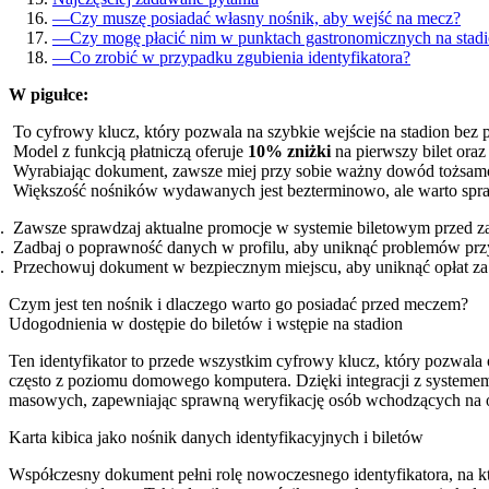
—
Czy muszę posiadać własny nośnik, aby wejść na mecz?
—
Czy mogę płacić nim w punktach gastronomicznych na stadi
—
Co zrobić w przypadku zgubienia identyfikatora?
W pigułce:
To cyfrowy klucz, który pozwala na szybkie wejście na stadion bez 
Model z funkcją płatniczą oferuje
10% zniżki
na pierwszy bilet ora
Wyrabiając dokument, zawsze miej przy sobie ważny dowód tożsamo
Większość nośników wydawanych jest bezterminowo, ale warto spra
Zawsze sprawdzaj aktualne promocje w systemie biletowym przed 
Zadbaj o poprawność danych w profilu, aby uniknąć problemów prz
Przechowuj dokument w bezpiecznym miejscu, aby uniknąć opłat za 
Czym jest ten nośnik i dlaczego warto go posiadać przed meczem?
Udogodnienia w dostępie do biletów i wstępie na stadion
Ten identyfikator to przede wszystkim cyfrowy klucz, który pozwala 
często z poziomu domowego komputera. Dzięki integracji z systemem 
masowych, zapewniając sprawną weryfikację osób wchodzących na o
Karta kibica jako nośnik danych identyfikacyjnych i biletów
Współczesny dokument pełni rolę nowoczesnego identyfikatora, na k