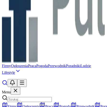
Firmy
Ogłoszenia
Praca
Pogoda
Przewodnik
Poradniki
Ludzie
Lifestyle
Menu
Firmy
Ogłoszenia
Praca
Pogoda
Przewodnik
Pora