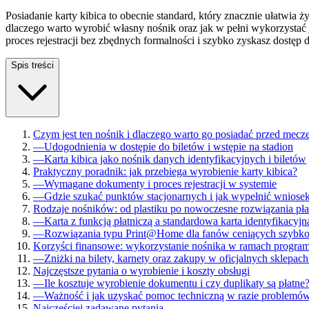
Posiadanie karty kibica to obecnie standard, który znacznie ułatwia
dlaczego warto wyrobić własny nośnik oraz jak w pełni wykorzystać 
proces rejestracji bez zbędnych formalności i szybko zyskasz dostęp
Spis treści
Czym jest ten nośnik i dlaczego warto go posiadać przed mec
—
Udogodnienia w dostępie do biletów i wstępie na stadion
—
Karta kibica jako nośnik danych identyfikacyjnych i biletów
Praktyczny poradnik: jak przebiega wyrobienie karty kibica?
—
Wymagane dokumenty i proces rejestracji w systemie
—
Gdzie szukać punktów stacjonarnych i jak wypełnić wniosek
Rodzaje nośników: od plastiku po nowoczesne rozwiązania pła
—
Karta z funkcją płatniczą a standardowa karta identyfikacyjn
—
Rozwiązania typu Print@Home dla fanów ceniących szybko
Korzyści finansowe: wykorzystanie nośnika w ramach program
—
Zniżki na bilety, karnety oraz zakupy w oficjalnych sklepa
Najczęstsze pytania o wyrobienie i koszty obsługi
—
Ile kosztuje wyrobienie dokumentu i czy duplikaty są płatne
—
Ważność i jak uzyskać pomoc techniczną w razie problemó
Najczęściej zadawane pytania