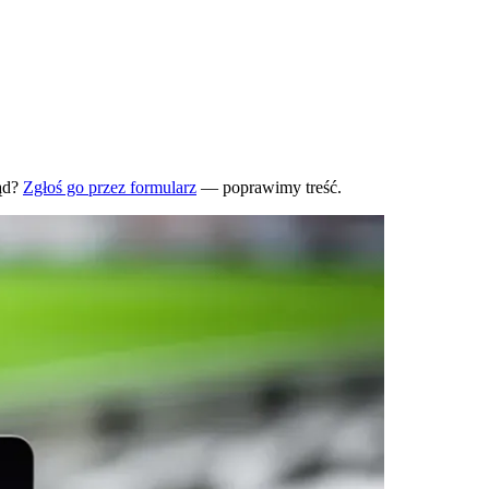
ąd?
Zgłoś go przez formularz
— poprawimy treść.