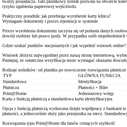
twarzy posiadacza. Taki plastikowy nośnik pozwala na otwarcie kołow
ryzyko zgubienia papierowej wejściówki.
Praktyczny poradnik: jak przebiega wyrobienie karty kibica?
Wymagane dokumenty i proces rejestracji w systemie
Proces wyrobienia dokumentu zaczyna się od podania danych osobow
dowód osobisty lub prawo jazdy. W przypadku osób niepełnoletnic
Gdzie szukać punktów stacjonarnych i jak wypełnić wniosek online?
Wniosek złożysz najwygodniej przez naszą stronę internetową, wybier
Pamiętaj, że ostateczna weryfikacja może wymagać okazania dowodu 
Rodzaje nośników: od plastiku po nowoczesne rozwiązania płatnicze
TYP
GŁÓWNA FUNKCJA
Standardowa
Identyfikacja
Płatnicza
Płatności + Bilet
Print@Home
Jednorazowy wstęp
Karta z funkcją płatniczą a standardowa karta identyfikacyjna
Opcja z funkcją płatniczą wydawana dzięki współpracy z bankami to 
płatności, a jednocześnie służy jako przepustka na mecz. Standardowy
Rozwiązania typu Print@Home dla fanów ceniących szybkość