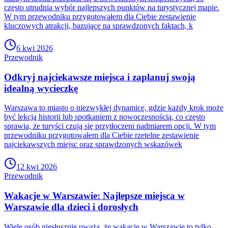
często utrudnia wybór najlepszych punktów na turystycznej mapie.
W tym przewodniku przygotowałem dla Ciebie zestawienie
kluczowych atrakcji, bazujące na sprawdzonych faktach, k
6 kwi 2026
Przewodnik
Odkryj najciekawsze miejsca i zaplanuj swoją
idealną wycieczkę
Warszawa to miasto o niezwykłej dynamice, gdzie każdy krok może
być lekcją historii lub spotkaniem z nowoczesnością, co często
sprawia, że turyści czują się przytłoczeni nadmiarem opcji. W tym
przewodniku przygotowałem dla Ciebie rzetelne zestawienie
najciekawszych miejsc oraz sprawdzonych wskazówek
12 kwi 2026
Przewodnik
Wakacje w Warszawie: Najlepsze miejsca w
Warszawie dla dzieci i dorosłych
Wiele osób niesłusznie uważa, że wakacje w Warszawie to tylko