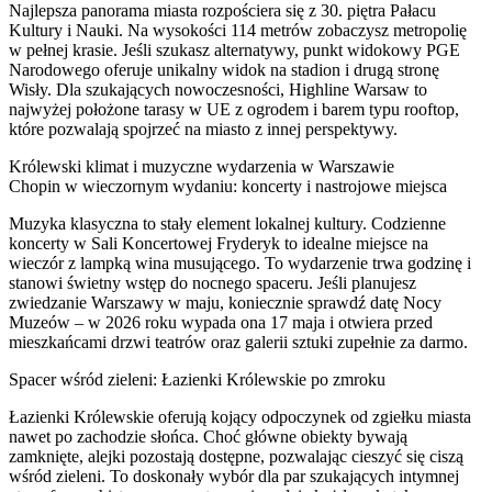
Najlepsza panorama miasta rozpościera się z 30. piętra Pałacu
Kultury i Nauki. Na wysokości 114 metrów zobaczysz metropolię
w pełnej krasie. Jeśli szukasz alternatywy, punkt widokowy PGE
Narodowego oferuje unikalny widok na stadion i drugą stronę
Wisły. Dla szukających nowoczesności, Highline Warsaw to
najwyżej położone tarasy w UE z ogrodem i barem typu rooftop,
które pozwalają spojrzeć na miasto z innej perspektywy.
Królewski klimat i muzyczne wydarzenia w Warszawie
Chopin w wieczornym wydaniu: koncerty i nastrojowe miejsca
Muzyka klasyczna to stały element lokalnej kultury. Codzienne
koncerty w Sali Koncertowej Fryderyk to idealne miejsce na
wieczór z lampką wina musującego. To wydarzenie trwa godzinę i
stanowi świetny wstęp do nocnego spaceru. Jeśli planujesz
zwiedzanie Warszawy w maju, koniecznie sprawdź datę Nocy
Muzeów – w 2026 roku wypada ona 17 maja i otwiera przed
mieszkańcami drzwi teatrów oraz galerii sztuki zupełnie za darmo.
Spacer wśród zieleni: Łazienki Królewskie po zmroku
Łazienki Królewskie oferują kojący odpoczynek od zgiełku miasta
nawet po zachodzie słońca. Choć główne obiekty bywają
zamknięte, alejki pozostają dostępne, pozwalając cieszyć się ciszą
wśród zieleni. To doskonały wybór dla par szukających intymnej