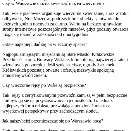
Czy w Warszawie można zwiedzać muzea wieczorem?
Tak, wiele placówek organizuje wieczorne zwiedzanie, a raz w roku
odbywa się Noc Muzeów, podczas której obiekty są otwarte do
późnych godzin nocnych za darmo. Warto na bieżąco sprawdzać
strony internetowe poszczególnych muzeów, gdyż godziny otwarcia
mogą się różnić w zależności od dnia tygodnia.
Gdzie najlepiej udać się na wieczorny spacer?
Najpopularniejszymi miejscami są Stare Miasto, Krakowskie
Przedmieście oraz Bulwary Wiślane, które oferują najwięcej atrakcji
wizualnych po zmroku. Jeśli szukasz ciszy, ogrody Łazienek
Królewskich pozostają otwarte i oferują niezwykle spokojną
atmosferę wśród zieleni.
Czy wieczorne rejsy po Wiśle są bezpieczne?
Tak, rejsy z certyfikowanymi przewoźnikami są w pełni bezpieczne
i odbywają się na przystosowanych jednostkach. To jedna z
najlepszych form relaksu, pozwalająca podziwiać miasto z
wyjątkowej perspektywy przy zachodzącym słońcu.
Jak najszybciej przemieszczać się po Warszawie nocą?
Najwygodniejszym rozwiązaniem jest warszawskie metro, które w