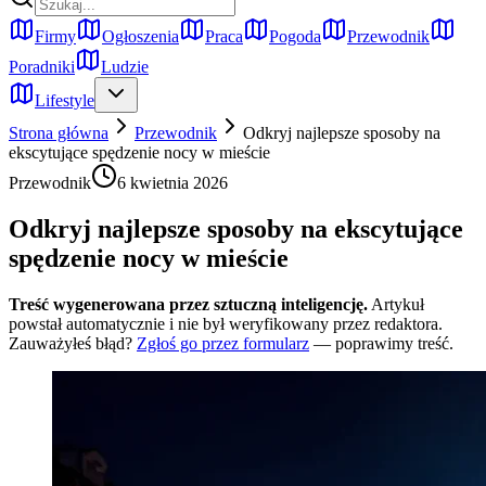
Firmy
Ogłoszenia
Praca
Pogoda
Przewodnik
Poradniki
Ludzie
Lifestyle
Strona główna
Przewodnik
Odkryj najlepsze sposoby na
ekscytujące spędzenie nocy w mieście
Przewodnik
6 kwietnia 2026
Odkryj najlepsze sposoby na ekscytujące
spędzenie nocy w mieście
Treść wygenerowana przez sztuczną inteligencję.
Artykuł
powstał automatycznie i nie był weryfikowany przez redaktora.
Zauważyłeś błąd?
Zgłoś go przez formularz
— poprawimy treść.