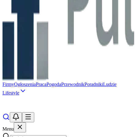
Firmy
Ogłoszenia
Praca
Pogoda
Przewodnik
Poradniki
Ludzie
Lifestyle
Menu