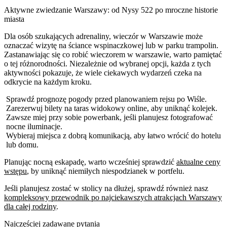
Aktywne zwiedzanie Warszawy: od Nysy 522 po mroczne historie
miasta
Dla osób szukających adrenaliny, wieczór w Warszawie może
oznaczać wizytę na ściance wspinaczkowej lub w parku trampolin.
Zastanawiając się co robić wieczorem w warszawie, warto pamiętać
o tej różnorodności. Niezależnie od wybranej opcji, każda z tych
aktywności pokazuje, że wiele ciekawych wydarzeń czeka na
odkrycie na każdym kroku.
Sprawdź prognozę pogody przed planowaniem rejsu po Wiśle.
Zarezerwuj bilety na taras widokowy online, aby uniknąć kolejek.
Zawsze miej przy sobie powerbank, jeśli planujesz fotografować
nocne iluminacje.
Wybieraj miejsca z dobrą komunikacją, aby łatwo wrócić do hotelu
lub domu.
Planując nocną eskapadę, warto wcześniej sprawdzić
aktualne ceny
wstępu
, by uniknąć niemiłych niespodzianek w portfelu.
Jeśli planujesz zostać w stolicy na dłużej, sprawdź również nasz
kompleksowy przewodnik po najciekawszych atrakcjach Warszawy
dla całej rodziny
.
Najczęściej zadawane pytania