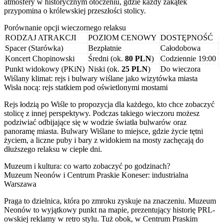
atmosfery w historycznym otoczeniu, gdzie każdy zakątek
przypomina o królewskiej przeszłości stolicy.
Porównanie opcji wieczornego relaksu
RODZAJ ATRAKCJI
POZIOM CENOWY
DOSTĘPNOŚĆ
Spacer (Starówka)
Bezpłatnie
Całodobowa
Koncert Chopinowski
Średni (ok.
80 PLN
)
Codziennie 19:00
Punkt widokowy (PKiN)
Niski (ok.
25 PLN
)
Do wieczora
Wiślany klimat: rejs i bulwary wiślane jako wizytówka miasta
Wisła nocą: rejs statkiem pod oświetlonymi mostami
Rejs łodzią po Wiśle to propozycja dla każdego, kto chce zobaczyć
stolicę z innej perspektywy. Podczas takiego wieczoru możesz
podziwiać odbijające się w wodzie światła bulwarów oraz
panoramę miasta. Bulwary Wiślane to miejsce, gdzie życie tętni
życiem, a liczne puby i bary z widokiem na mosty zachęcają do
dłuższego relaksu w ciepłe dni.
Muzeum i kultura: co warto zobaczyć po godzinach?
Muzeum Neonów i Centrum Praskie Koneser: industrialna
Warszawa
Praga to dzielnica, która po zmroku zyskuje na znaczeniu. Muzeum
Neonów to wyjątkowy punkt na mapie, prezentujący historię PRL-
owskiej reklamy w retro stylu. Tuż obok, w Centrum Praskim