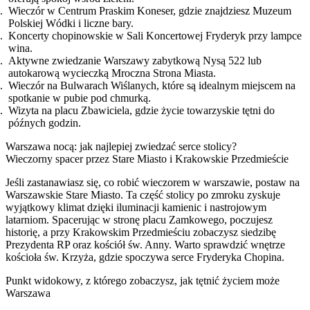
Wieczór w Centrum Praskim Koneser, gdzie znajdziesz Muzeum
Polskiej Wódki i liczne bary.
Koncerty chopinowskie w Sali Koncertowej Fryderyk przy lampce
wina.
Aktywne zwiedzanie Warszawy zabytkową Nysą 522 lub
autokarową wycieczką Mroczna Strona Miasta.
Wieczór na Bulwarach Wiślanych, które są idealnym miejscem na
spotkanie w pubie pod chmurką.
Wizyta na placu Zbawiciela, gdzie życie towarzyskie tętni do
późnych godzin.
Warszawa nocą: jak najlepiej zwiedzać serce stolicy?
Wieczorny spacer przez Stare Miasto i Krakowskie Przedmieście
Jeśli zastanawiasz się, co robić wieczorem w warszawie, postaw na
Warszawskie Stare Miasto. Ta część stolicy po zmroku zyskuje
wyjątkowy klimat dzięki iluminacji kamienic i nastrojowym
latarniom. Spacerując w stronę placu Zamkowego, poczujesz
historię, a przy Krakowskim Przedmieściu zobaczysz siedzibę
Prezydenta RP oraz kościół św. Anny. Warto sprawdzić wnętrze
kościoła św. Krzyża, gdzie spoczywa serce Fryderyka Chopina.
Punkt widokowy, z którego zobaczysz, jak tętnić życiem może
Warszawa