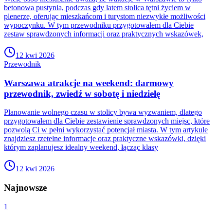
betonowa pustynia, podczas gdy latem stolica tętni życiem w
plenerze, oferując mieszkańcom i turystom niezwykłe możliwości
wypoczynku. W tym przewodniku przygotowałem dla Ciebie
zestaw sprawdzonych informacji oraz praktycznych wskazówek,
12 kwi 2026
Przewodnik
Warszawa atrakcje na weekend: darmowy
przewodnik, zwiedź w sobotę i niedzielę
Planowanie wolnego czasu w stolicy bywa wyzwaniem, dlatego
przygotowałem dla Ciebie zestawienie sprawdzonych miejsc, które
pozwolą Ci w pełni wykorzystać potencjał miasta. W tym artykule
znajdziesz rzetelne informacje oraz praktyczne wskazówki, dzięki
którym zaplanujesz idealny weekend, łącząc klasy
12 kwi 2026
Najnowsze
1