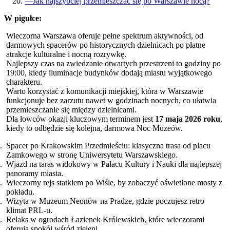
—
Jak najszybciej przemieszczać się po Warszawie nocą?
W pigułce:
Wieczorna Warszawa oferuje pełne spektrum aktywności, od
darmowych spacerów po historycznych dzielnicach po płatne
atrakcje kulturalne i nocną rozrywkę.
Najlepszy czas na zwiedzanie otwartych przestrzeni to godziny po
19:00, kiedy iluminacje budynków dodają miastu wyjątkowego
charakteru.
Warto korzystać z komunikacji miejskiej, która w Warszawie
funkcjonuje bez zarzutu nawet w godzinach nocnych, co ułatwia
przemieszczanie się między dzielnicami.
Dla łowców okazji kluczowym terminem jest
17 maja 2026 roku
,
kiedy to odbędzie się kolejna, darmowa Noc Muzeów.
Spacer po Krakowskim Przedmieściu: klasyczna trasa od placu
Zamkowego w stronę Uniwersytetu Warszawskiego.
Wjazd na taras widokowy w Pałacu Kultury i Nauki dla najlepszej
panoramy miasta.
Wieczorny rejs statkiem po Wiśle, by zobaczyć oświetlone mosty z
pokładu.
Wizyta w Muzeum Neonów na Pradze, gdzie poczujesz retro
klimat PRL-u.
Relaks w ogrodach Łazienek Królewskich, które wieczorami
oferują spokój wśród zieleni.