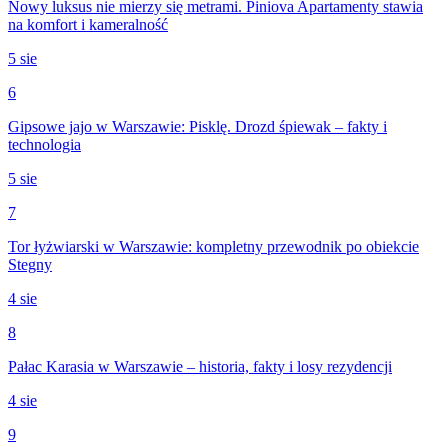
Nowy luksus nie mierzy się metrami. Piniova Apartamenty stawia
na komfort i kameralność
5 sie
6
Gipsowe jajo w Warszawie: Pisklę. Drozd śpiewak – fakty i
technologia
5 sie
7
Tor łyżwiarski w Warszawie: kompletny przewodnik po obiekcie
Stegny
4 sie
8
Pałac Karasia w Warszawie – historia, fakty i losy rezydencji
4 sie
9