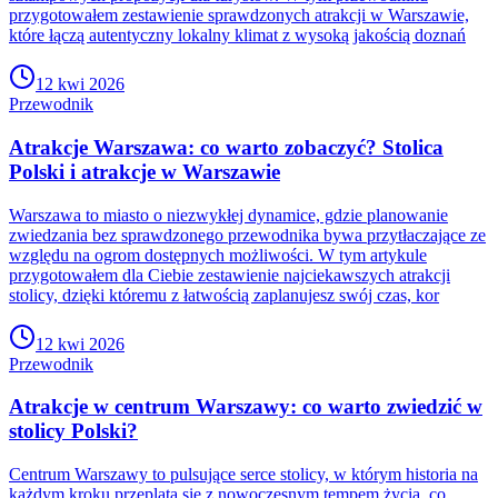
przygotowałem zestawienie sprawdzonych atrakcji w Warszawie,
które łączą autentyczny lokalny klimat z wysoką jakością doznań
12 kwi 2026
Przewodnik
Atrakcje Warszawa: co warto zobaczyć? Stolica
Polski i atrakcje w Warszawie
Warszawa to miasto o niezwykłej dynamice, gdzie planowanie
zwiedzania bez sprawdzonego przewodnika bywa przytłaczające ze
względu na ogrom dostępnych możliwości. W tym artykule
przygotowałem dla Ciebie zestawienie najciekawszych atrakcji
stolicy, dzięki któremu z łatwością zaplanujesz swój czas, kor
12 kwi 2026
Przewodnik
Atrakcje w centrum Warszawy: co warto zwiedzić w
stolicy Polski?
Centrum Warszawy to pulsujące serce stolicy, w którym historia na
każdym kroku przeplata się z nowoczesnym tempem życia, co