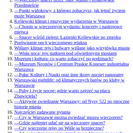
Przedmieście
—
Punkt widokowy, z którego zobaczysz, jak tętnić życiem
może Warszawa
Królewski klimat i muzyczne wydarzenia w Warszawie
—
Chopin w wieczornym wydaniu: koncerty i nastrojowe
miejsca
—
Spacer wśród zieleni: Łazienki Królewskie po zmroku
Porównanie opcji wieczornego relaksu
Wiślany klimat: rejs i bulwary wiślane jako wizytówka miasta
—
Wisła nocą: rejs statkiem pod oświetlonymi mostami
Muzeum i kultura: co warto zobaczyć po godzinach?
—
Muzeum Neonów i Centrum Praskie Koneser: industrialna
Warszawa
—
Pałac Kultury i Nauki oraz inne ikony nocnej panoramy
Warszawski nightlife: od klimatycznych barów po kluby w
Warszawie
—
Puby i życie nocne: gdzie warto zajrzeć na placu
Zbawiciela?
—
Aktywne zwiedzanie Warszawy: od Nysy 522 po mroczne
historie miasta
Najczęściej zadawane pytania
—
Czy w Warszawie można zwiedzać muzea wieczorem?
—
Gdzie najlepiej udać się na wieczorny spacer?
—
Czy wieczorne rejsy po Wiśle są bezpieczne?