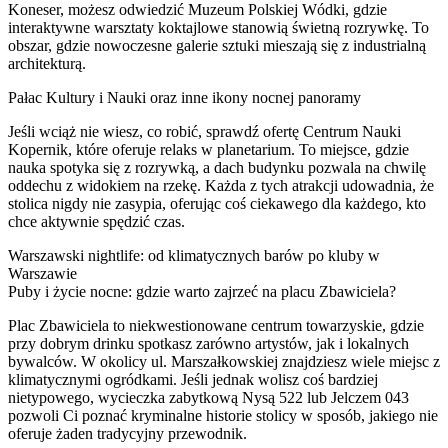
Koneser, możesz odwiedzić Muzeum Polskiej Wódki, gdzie
interaktywne warsztaty koktajlowe stanowią świetną rozrywkę. To
obszar, gdzie nowoczesne galerie sztuki mieszają się z industrialną
architekturą.
Pałac Kultury i Nauki oraz inne ikony nocnej panoramy
Jeśli wciąż nie wiesz, co robić, sprawdź ofertę Centrum Nauki
Kopernik, które oferuje relaks w planetarium. To miejsce, gdzie
nauka spotyka się z rozrywką, a dach budynku pozwala na chwilę
oddechu z widokiem na rzekę. Każda z tych atrakcji udowadnia, że
stolica nigdy nie zasypia, oferując coś ciekawego dla każdego, kto
chce aktywnie spędzić czas.
Warszawski nightlife: od klimatycznych barów po kluby w
Warszawie
Puby i życie nocne: gdzie warto zajrzeć na placu Zbawiciela?
Plac Zbawiciela to niekwestionowane centrum towarzyskie, gdzie
przy dobrym drinku spotkasz zarówno artystów, jak i lokalnych
bywalców. W okolicy ul. Marszałkowskiej znajdziesz wiele miejsc z
klimatycznymi ogródkami. Jeśli jednak wolisz coś bardziej
nietypowego, wycieczka zabytkową Nysą 522 lub Jelczem 043
pozwoli Ci poznać kryminalne historie stolicy w sposób, jakiego nie
oferuje żaden tradycyjny przewodnik.