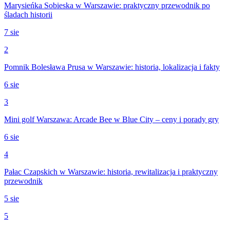
Marysieńka Sobieska w Warszawie: praktyczny przewodnik po
śladach historii
7 sie
2
Pomnik Bolesława Prusa w Warszawie: historia, lokalizacja i fakty
6 sie
3
Mini golf Warszawa: Arcade Bee w Blue City – ceny i porady gry
6 sie
4
Pałac Czapskich w Warszawie: historia, rewitalizacja i praktyczny
przewodnik
5 sie
5