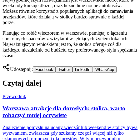
weekendy kursuje dłużej, oraz liczne linie nocne autobusów.
Możesz również korzystać z popularnych aplikacji do zamawiania
przejazdów, które działają w stolicy bardzo sprawnie o każdej
porze.
Planując co robić wieczorem w warszawie, pamiętaj o łączeniu
spokojnych spacerów z wizytami w tętniących życiem lokalach.
Najważniejszym wnioskiem jest to, że stolica oferuje coś dla
każdego, niezależnie od budżetu czy preferowanego stylu spędzania
czasu.
Udostępnij:
Facebook
Twitter
LinkedIn
WhatsApp
Czytaj dalej
Przewodnik
Warszawa atrakcje dla dorosłych: stolica, warto
zobaczyć mniej oczywiste
Znalezienie pomysłu na udany wieczór lub weekend w stolicy bywa
wyzwaniem, zwłaszcza gdy szukamy czegoś więcej niż tylko
sztampowych propozycji dla turystów. W tym przewodniku