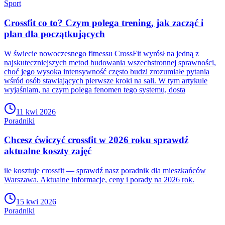
Sport
Crossfit co to? Czym polega trening, jak zacząć i
plan dla początkujących
W świecie nowoczesnego fitnessu CrossFit wyrósł na jedną z
najskuteczniejszych metod budowania wszechstronnej sprawności,
choć jego wysoka intensywność często budzi zrozumiałe pytania
wśród osób stawiających pierwsze kroki na sali. W tym artykule
wyjaśniam, na czym polega fenomen tego systemu, dosta
11 kwi 2026
Poradniki
Chcesz ćwiczyć crossfit w 2026 roku sprawdź
aktualne koszty zajęć
ile kosztuje crossfit — sprawdź nasz poradnik dla mieszkańców
Warszawa. Aktualne informacje, ceny i porady na 2026 rok.
15 kwi 2026
Poradniki