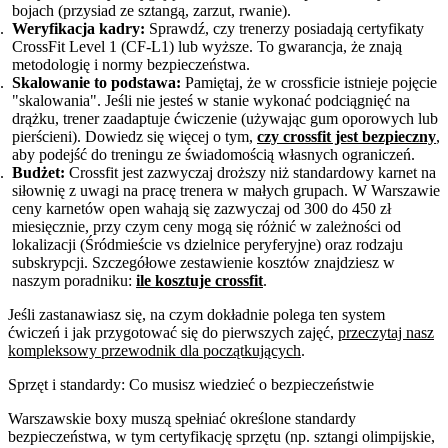
bojach (przysiad ze sztangą, zarzut, rwanie).
Weryfikacja kadry:
Sprawdź, czy trenerzy posiadają certyfikaty
CrossFit Level 1 (CF-L1) lub wyższe. To gwarancja, że znają
metodologię i normy bezpieczeństwa.
Skalowanie to podstawa:
Pamiętaj, że w crossficie istnieje pojęcie
"skalowania". Jeśli nie jesteś w stanie wykonać podciągnięć na
drążku, trener zaadaptuje ćwiczenie (używając gum oporowych lub
pierścieni). Dowiedz się więcej o tym,
czy crossfit jest bezpieczny
,
aby podejść do treningu ze świadomością własnych ograniczeń.
Budżet:
Crossfit jest zazwyczaj droższy niż standardowy karnet na
siłownię z uwagi na pracę trenera w małych grupach. W Warszawie
ceny karnetów open wahają się zazwyczaj od 300 do 450 zł
miesięcznie, przy czym ceny mogą się różnić w zależności od
lokalizacji (Śródmieście vs dzielnice peryferyjne) oraz rodzaju
subskrypcji. Szczegółowe zestawienie kosztów znajdziesz w
naszym poradniku:
ile kosztuje crossfit
.
Jeśli zastanawiasz się, na czym dokładnie polega ten system
ćwiczeń i jak przygotować się do pierwszych zajęć,
przeczytaj nasz
kompleksowy przewodnik dla początkujących
.
Sprzęt i standardy: Co musisz wiedzieć o bezpieczeństwie
Warszawskie boxy muszą spełniać określone standardy
bezpieczeństwa, w tym certyfikację sprzętu (np. sztangi olimpijskie,