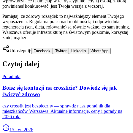
wprowadzające i pamiętaj: w tej dyscyplinie jedyną osobą, z którą
powinieneś konkurować, jest Twoja wersja z wczoraj.
Pamiętaj, że zdrowy rozsądek to najważniejszy element Twojego
wyposażenia. Regularna praca nad mobilnością i odpowiednia
regeneracja (sen, dieta, rolowanie) są równie ważne, co sam trening.
Warszawa oferuje infrastrukturę na światowym poziomie, korzystaj
z niej mądrze.
Udostępnij:
Facebook
Twitter
LinkedIn
WhatsApp
Czytaj dalej
Poradniki
Boisz się kontuzji na crossficie? Dowiedz się jak
ćwiczyć zdrowo
czy crossfit jest bezpieczny — sprawdź nasz poradnik dla
mieszkańców Warszawa. Aktualne informacje, ceny i porady na
2026 rok.
15 kwi 2026