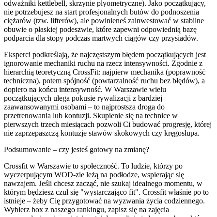
odważniki kettlebell, skrzynie plyometryczne). Jako początkujący,
nie potrzebujesz na start profesjonalnych butów do podnoszenia
ciężarów (tzw. lifterów), ale powinieneś zainwestować w stabilne
obuwie o płaskiej podeszwie, które zapewni odpowiednią bazę
podparcia dla stopy podczas martwych ciągów czy przysiadów.
Eksperci podkreślają, że najczęstszym błędem początkujących jest
ignorowanie mechaniki ruchu na rzecz intensywności. Zgodnie z
hierarchią teoretyczną CrossFit: najpierw mechanika (poprawność
techniczna), potem spójność (powtarzalność ruchu bez błędów), a
dopiero na końcu intensywność. W Warszawie wielu
początkujących ulega pokusie rywalizacji z bardziej
zaawansowanymi osobami – to najprostsza droga do
przetrenowania lub kontuzji. Skupienie się na technice w
pierwszych trzech miesiącach pozwoli Ci budować progresję, której
nie zaprzepaszczą kontuzje stawów skokowych czy kręgosłupa.
Podsumowanie – czy jesteś gotowy na zmianę?
Crossfit w Warszawie to społeczność. To ludzie, którzy po
wyczerpującym WOD-zie leżą na podłodze, wspierając się
nawzajem. Jeśli chcesz zacząć, nie szukaj idealnego momentu, w
którym będziesz czuł się "wystarczająco fit". Crossfit właśnie po to
istnieje – żeby Cię przygotować na wyzwania życia codziennego.
Wybierz box z naszego rankingu, zapisz się na zajęcia