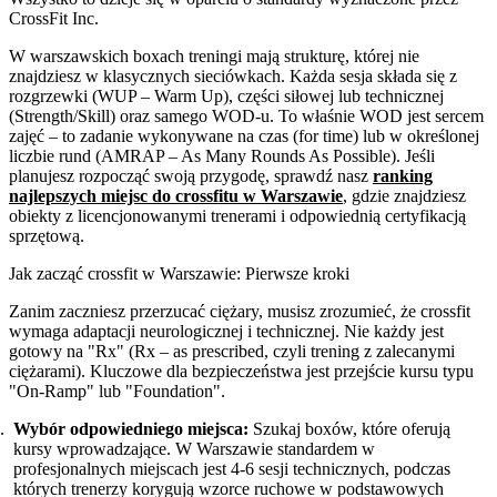
CrossFit Inc.
W warszawskich boxach treningi mają strukturę, której nie
znajdziesz w klasycznych sieciówkach. Każda sesja składa się z
rozgrzewki (WUP – Warm Up), części siłowej lub technicznej
(Strength/Skill) oraz samego WOD-u. To właśnie WOD jest sercem
zajęć – to zadanie wykonywane na czas (for time) lub w określonej
liczbie rund (AMRAP – As Many Rounds As Possible). Jeśli
planujesz rozpocząć swoją przygodę, sprawdź nasz
ranking
najlepszych miejsc do crossfitu w Warszawie
, gdzie znajdziesz
obiekty z licencjonowanymi trenerami i odpowiednią certyfikacją
sprzętową.
Jak zacząć crossfit w Warszawie: Pierwsze kroki
Zanim zaczniesz przerzucać ciężary, musisz zrozumieć, że crossfit
wymaga adaptacji neurologicznej i technicznej. Nie każdy jest
gotowy na "Rx" (Rx – as prescribed, czyli trening z zalecanymi
ciężarami). Kluczowe dla bezpieczeństwa jest przejście kursu typu
"On-Ramp" lub "Foundation".
Wybór odpowiedniego miejsca:
Szukaj boxów, które oferują
kursy wprowadzające. W Warszawie standardem w
profesjonalnych miejscach jest 4-6 sesji technicznych, podczas
których trenerzy korygują wzorce ruchowe w podstawowych