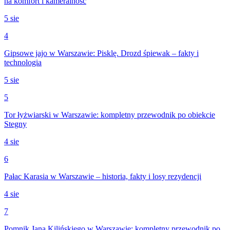
na komfort i kameralność
5 sie
4
Gipsowe jajo w Warszawie: Pisklę. Drozd śpiewak – fakty i
technologia
5 sie
5
Tor łyżwiarski w Warszawie: kompletny przewodnik po obiekcie
Stegny
4 sie
6
Pałac Karasia w Warszawie – historia, fakty i losy rezydencji
4 sie
7
Pomnik Jana Kilińskiego w Warszawie: kompletny przewodnik po