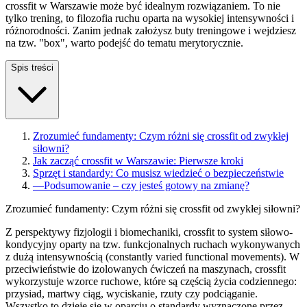
crossfit w Warszawie może być idealnym rozwiązaniem. To nie
tylko trening, to filozofia ruchu oparta na wysokiej intensywności i
różnorodności. Zanim jednak założysz buty treningowe i wejdziesz
na tzw. "box", warto podejść do tematu merytorycznie.
Spis treści
Zrozumieć fundamenty: Czym różni się crossfit od zwykłej
siłowni?
Jak zacząć crossfit w Warszawie: Pierwsze kroki
Sprzęt i standardy: Co musisz wiedzieć o bezpieczeństwie
—
Podsumowanie – czy jesteś gotowy na zmianę?
Zrozumieć fundamenty: Czym różni się crossfit od zwykłej siłowni?
Z perspektywy fizjologii i biomechaniki, crossfit to system siłowo-
kondycyjny oparty na tzw. funkcjonalnych ruchach wykonywanych
z dużą intensywnością (constantly varied functional movements). W
przeciwieństwie do izolowanych ćwiczeń na maszynach, crossfit
wykorzystuje wzorce ruchowe, które są częścią życia codziennego:
przysiad, martwy ciąg, wyciskanie, rzuty czy podciąganie.
Wszystko to dzieje się w oparciu o standardy wyznaczone przez