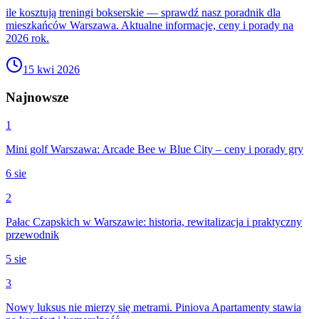
ile kosztują treningi bokserskie — sprawdź nasz poradnik dla
mieszkańców Warszawa. Aktualne informacje, ceny i porady na
2026 rok.
15 kwi 2026
Najnowsze
1
Mini golf Warszawa: Arcade Bee w Blue City – ceny i porady gry
6 sie
2
Pałac Czapskich w Warszawie: historia, rewitalizacja i praktyczny
przewodnik
5 sie
3
Nowy luksus nie mierzy się metrami. Piniova Apartamenty stawia