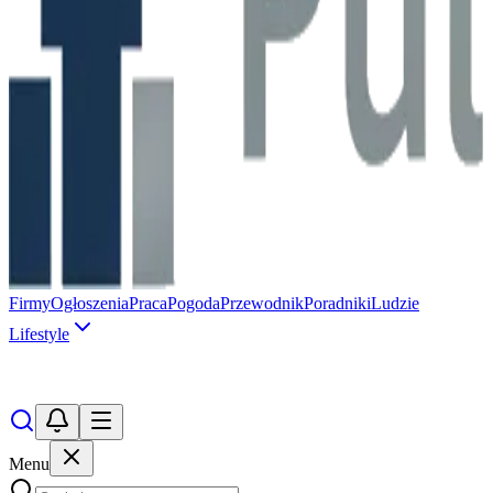
Firmy
Ogłoszenia
Praca
Pogoda
Przewodnik
Poradniki
Ludzie
Lifestyle
Menu