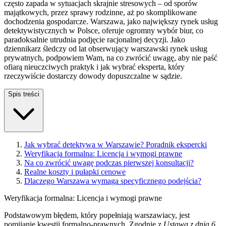
często zapada w sytuacjach skrajnie stresowych – od sporów
majątkowych, przez sprawy rodzinne, aż po skomplikowane
dochodzenia gospodarcze. Warszawa, jako największy rynek usług
detektywistycznych w Polsce, oferuje ogromny wybór biur, co
paradoksalnie utrudnia podjęcie racjonalnej decyzji. Jako
dziennikarz śledczy od lat obserwujący warszawski rynek usług
prywatnych, podpowiem Wam, na co zwrócić uwagę, aby nie paść
ofiarą nieuczciwych praktyk i jak wybrać eksperta, który
rzeczywiście dostarczy dowody dopuszczalne w sądzie.
Spis treści
Jak wybrać detektywa w Warszawie? Poradnik ekspercki
Weryfikacja formalna: Licencja i wymogi prawne
Na co zwrócić uwagę podczas pierwszej konsultacji?
Realne koszty i pułapki cenowe
Dlaczego Warszawa wymaga specyficznego podejścia?
Weryfikacja formalna: Licencja i wymogi prawne
Podstawowym błędem, który popełniają warszawiacy, jest
pomijanie kwestii formalno-prawnych. Zgodnie z
Ustawą z dnia 6