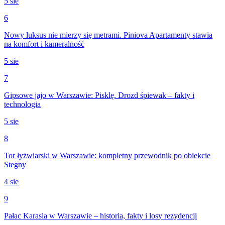
5 sie
6
Nowy luksus nie mierzy się metrami. Piniova Apartamenty stawia
na komfort i kameralność
5 sie
7
Gipsowe jajo w Warszawie: Pisklę. Drozd śpiewak – fakty i
technologia
5 sie
8
Tor łyżwiarski w Warszawie: kompletny przewodnik po obiekcie
Stegny
4 sie
9
Pałac Karasia w Warszawie – historia, fakty i losy rezydencji