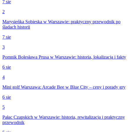
7 sie
2
Marysieńka Sobieska w Warszawie: praktyczny przewodnik po
śladach historii
7 sie
3
Pomnik Bolesława Prusa w Warszawie: historia, lokalizacja i fakty
6 sie
4
Mini golf Warszawa: Arcade Bee w Blue City – ceny i porady gry
6 sie
5
Pałac Czapskich w Warszawie: historia, rewitalizacja i praktyczny
przewodnik