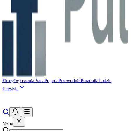
Firmy
Ogłoszenia
Praca
Pogoda
Przewodnik
Poradniki
Ludzie
Lifestyle
Menu