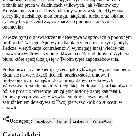
technik niż praca w dzielnicach willowych, jak Wilanów czy
Konstancin-Jeziorna. Doświadczony warszawski detektyw zna
specyfikę miejskiego monitoringu, natężenia ruchu oraz lokalne
systemy bezpieczeństwa, co znacząco podnosi skuteczność
operacyjną.
Zawsze pytaj o doświadczenie detektywa w sprawach o podobnym
profilu do Twojego. Sprawy o charakterze gospodarczym (audyty
śledcze, weryfikacja kontrahentów) wymagają innej wiedzy niż
sprawy rozwodowe czy poszukiwania osób zaginionych. Wybieraj
biura, które specjalizują się w Twoim typie zapotrzebowania.
Podsumowując: nie kieruj się ceną jako głównym wyznacznikiem.
Skup się na weryfikacji licencji, przejrzystości umowy i
profesjonalnym podejściu do ochrony danych osobowych.
Warszawa to rynek, na którym reputacja budowana jest latami – nie
bój się prosić o referencje lub zgłębić historię danej kancelarii.
Dobrze przeprowadzony wywiad środowiskowy przed
zatrudnieniem detektywa to Twój pierwszy krok do sukcesu w
sprawie.
Udostępnij:
Facebook
Twitter
LinkedIn
WhatsApp
Czytaj dalej