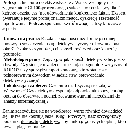
Profesjonalne biuro detektywistyczne z Warszawy nigdy nie
zagwarantuje Ci 100-procentowego sukcesu w sensie „wyniku”,
którego oczekujesz (np. udowodnienia konkretnego faktu). Ekspert
gwarantuje jedynie profesjonalizm metod, dyskrecję i rzetelność
raportowania. Podczas spotkania zwróć uwagę na trzy kluczowe
aspekty:
Umowa na piśmie:
Każda usługa musi mieć formę pisemnej
umowy o świadczenie usług detektywistycznych. Powinna ona
określać zakres czynności, cel, sposób rozliczeń oraz klauzulę
poufności.
Metodologia pracy:
Zapytaj, w jaki sposób detektyw zabezpiecza
dowody. Czy stosuje urządzenia rejestrujące zgodnie z wytycznymi
RODO? Czy sporządza raport końcowy, który stanie się
pełnoprawnym dowodem w sądzie (tzw. sprawozdanie
detektywistyczne)?
Lokalizacja i zaplecze:
Czy biuro ma fizyczną siedzibę w
Warszawie? Czy detektyw dysponuje odpowiednim sprzętem (np.
optyką do obserwacji nocnej, zaawansowanymi narzędziami do
analizy informatycznej)?
Zanim zdecydujesz się na współpracę, warto również dowiedzieć
się, ile realnie kosztują takie usługi. Przeczytaj nasz szczegółowy
poradnik:
ile kosztuje detektyw
, aby uniknąć „ukrytych opłat”, które
bywają plagą w branży.