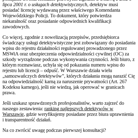
lipca 2001 r. o usługach detektywistycznych
, detektyw musi
posiadać licencję wydawaną przez właściwego Komendanta
Wojewódzkiego Policji. To dokument, który potwierdza
niekaralność oraz posiadanie odpowiednich kwalifikacji
zawodowych.
Co więcej, zgodnie z nowelizacją przepisów, przedsiębiorca
świadczący usługi detektywistyczne jest zobowiązany do posiadania
wpisu do rejestru działalności regulowanej prowadzonego przez
MSWiA oraz ubezpieczenia odpowiedzialności cywilnej (OC) za
szkody wyrządzone podczas wykonywania czynności. Jeśli biuro, z
którym rozmawiasz, uchyla się od pokazania numeru wpisu do
rejestru lub licencji – odpuść. W Warszawie działa wielu
„samozwańczych detektywów”, których działania mogą narazić Cię
na odpowiedzialność karną za naruszenie prywatności (Art. 267
Kodeksu karnego), jeśli nie wiedzą, jak operować w granicach
prawa.
Jeśli szukasz sprawdzonych profesjonalistów, warto zajrzeć do
naszego zestawienia:
ranking najlepszych detektywów w
Warszawie
, gdzie weryfikujemy posiadane przez biura uprawnienia
i transparentność działań.
Na co zwrócić uwagę podczas pierwszej konsultacji?