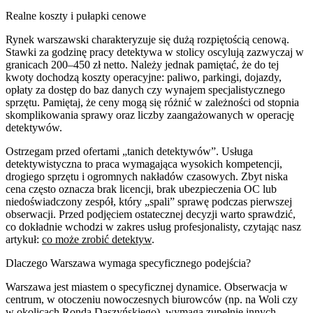
Realne koszty i pułapki cenowe
Rynek warszawski charakteryzuje się dużą rozpiętością cenową.
Stawki za godzinę pracy detektywa w stolicy oscylują zazwyczaj w
granicach 200–450 zł netto. Należy jednak pamiętać, że do tej
kwoty dochodzą koszty operacyjne: paliwo, parkingi, dojazdy,
opłaty za dostęp do baz danych czy wynajem specjalistycznego
sprzętu. Pamiętaj, że ceny mogą się różnić w zależności od stopnia
skomplikowania sprawy oraz liczby zaangażowanych w operację
detektywów.
Ostrzegam przed ofertami „tanich detektywów”. Usługa
detektywistyczna to praca wymagająca wysokich kompetencji,
drogiego sprzętu i ogromnych nakładów czasowych. Zbyt niska
cena często oznacza brak licencji, brak ubezpieczenia OC lub
niedoświadczony zespół, który „spali” sprawę podczas pierwszej
obserwacji. Przed podjęciem ostatecznej decyzji warto sprawdzić,
co dokładnie wchodzi w zakres usług profesjonalisty, czytając nasz
artykuł:
co może zrobić detektyw
.
Dlaczego Warszawa wymaga specyficznego podejścia?
Warszawa jest miastem o specyficznej dynamice. Obserwacja w
centrum, w otoczeniu nowoczesnych biurowców (np. na Woli czy
w okolicach Ronda Daszyńskiego), wymaga zupełnie innych