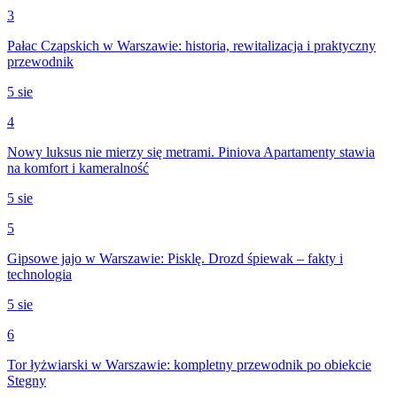
3
Pałac Czapskich w Warszawie: historia, rewitalizacja i praktyczny
przewodnik
5 sie
4
Nowy luksus nie mierzy się metrami. Piniova Apartamenty stawia
na komfort i kameralność
5 sie
5
Gipsowe jajo w Warszawie: Pisklę. Drozd śpiewak – fakty i
technologia
5 sie
6
Tor łyżwiarski w Warszawie: kompletny przewodnik po obiekcie
Stegny