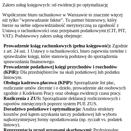
Zakres usług księgowych: od ewidencji po optymalizację
Współczesne biuro rachunkowe w Warszawie to znacznie więcej
niż tylko "wprowadzanie faktur". To partner biznesowy, który
bierze na siebie odpowiedzialność merytoryczną za zgodność z
Ustawą o rachunkowości oraz przepisami podatkowymi (CIT, PIT,
VAT). Podstawowy zakres usług obejmuje:
Prowadzenie ksiąg rachunkowych (pełna księgowość):
Zgodnie
z art. 24 ust. 1 Ustawy o rachunkowości, biuro zapewnia rzetelne i
sprawdzalne księgi, które stanowią podstawę do sporządzenia
sprawozdania finansowego.
Prowadzenie podatkowej księgi przychodów i rozchodów
(KPiR):
Dla przedsiębiorców na skali podatkowej lub podatku
liniowym.
Obsługa kadrowo-płacowa (KPiP):
Sporządzanie list płac,
rozliczanie umów zlecenie i o dzieło, prowadzenie akt osobowych
zgodnie z Kodeksem Pracy oraz obsługa ewidencji czasu pracy.
Rozliczenia z ZUS:
Sporządzanie deklaracji rozliczeniowych i
raportów miesięcznych poprzez system PUE ZUS.
Doradztwo podatkowe i optymalizacja:
Analiza struktury
kosztów pod kątem uzyskania tarczy podatkowej lub wyboru
najkorzystniejszej formy opodatkowania (np. ryczałt vs. podatek
liniowy).
Reprezentacja przed organami skarbowymi:
Profesjonalne