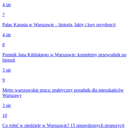
4 sie
7
Pałac Karasia w Warszawie – historia, fakty i losy rezydencji
4 sie
8
Pomnik Jana Kilińskiego w Warszawie: kompletny przewodnik po
historii
3 sie
9
Metro warszawskie praca: praktyczny poradnik dla mieszkańców
Warszawy
3 sie
10
Co robić w niedzielę w Warszawie? 15 sprawdzonych propozycji