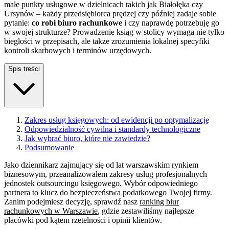
małe punkty usługowe w dzielnicach takich jak Białołęka czy
Ursynów – każdy przedsiębiorca prędzej czy później zadaje sobie
pytanie:
co robi biuro rachunkowe
i czy naprawdę potrzebuję go
w swojej strukturze? Prowadzenie ksiąg w stolicy wymaga nie tylko
biegłości w przepisach, ale także zrozumienia lokalnej specyfiki
kontroli skarbowych i terminów urzędowych.
Spis treści
Zakres usług księgowych: od ewidencji po optymalizację
Odpowiedzialność cywilna i standardy technologiczne
Jak wybrać biuro, które nie zawiedzie?
Podsumowanie
Jako dziennikarz zajmujący się od lat warszawskim rynkiem
biznesowym, przeanalizowałem zakresy usług profesjonalnych
jednostek outsourcingu księgowego. Wybór odpowiedniego
partnera to klucz do bezpieczeństwa podatkowego Twojej firmy.
Zanim podejmiesz decyzję, sprawdź nasz
ranking biur
rachunkowych w Warszawie
, gdzie zestawiliśmy najlepsze
placówki pod kątem rzetelności i opinii klientów.