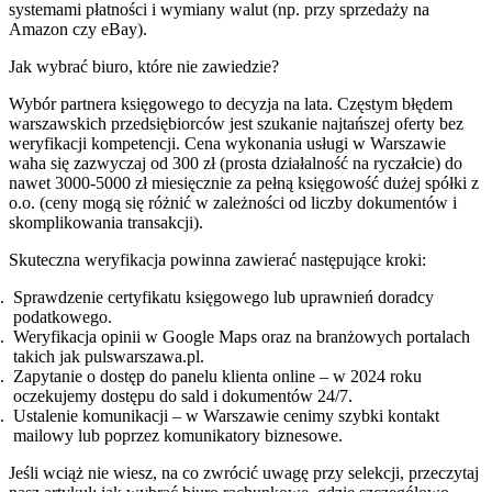
systemami płatności i wymiany walut (np. przy sprzedaży na
Amazon czy eBay).
Jak wybrać biuro, które nie zawiedzie?
Wybór partnera księgowego to decyzja na lata. Częstym błędem
warszawskich przedsiębiorców jest szukanie najtańszej oferty bez
weryfikacji kompetencji. Cena wykonania usługi w Warszawie
waha się zazwyczaj od 300 zł (prosta działalność na ryczałcie) do
nawet 3000-5000 zł miesięcznie za pełną księgowość dużej spółki z
o.o. (ceny mogą się różnić w zależności od liczby dokumentów i
skomplikowania transakcji).
Skuteczna weryfikacja powinna zawierać następujące kroki:
Sprawdzenie certyfikatu księgowego lub uprawnień doradcy
podatkowego.
Weryfikacja opinii w Google Maps oraz na branżowych portalach
takich jak pulswarszawa.pl.
Zapytanie o dostęp do panelu klienta online – w 2024 roku
oczekujemy dostępu do sald i dokumentów 24/7.
Ustalenie komunikacji – w Warszawie cenimy szybki kontakt
mailowy lub poprzez komunikatory biznesowe.
Jeśli wciąż nie wiesz, na co zwrócić uwagę przy selekcji, przeczytaj