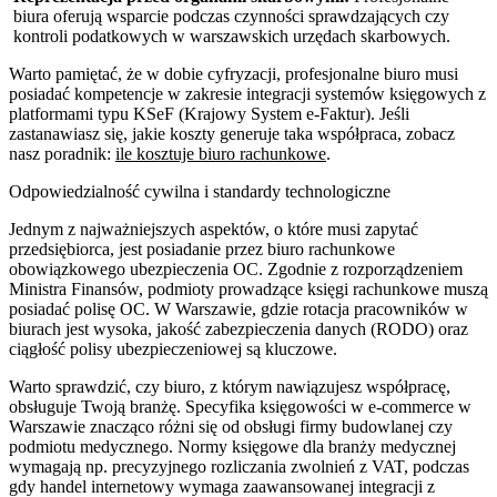
biura oferują wsparcie podczas czynności sprawdzających czy
kontroli podatkowych w warszawskich urzędach skarbowych.
Warto pamiętać, że w dobie cyfryzacji, profesjonalne biuro musi
posiadać kompetencje w zakresie integracji systemów księgowych z
platformami typu KSeF (Krajowy System e-Faktur). Jeśli
zastanawiasz się, jakie koszty generuje taka współpraca, zobacz
nasz poradnik:
ile kosztuje biuro rachunkowe
.
Odpowiedzialność cywilna i standardy technologiczne
Jednym z najważniejszych aspektów, o które musi zapytać
przedsiębiorca, jest posiadanie przez biuro rachunkowe
obowiązkowego ubezpieczenia OC. Zgodnie z rozporządzeniem
Ministra Finansów, podmioty prowadzące księgi rachunkowe muszą
posiadać polisę OC. W Warszawie, gdzie rotacja pracowników w
biurach jest wysoka, jakość zabezpieczenia danych (RODO) oraz
ciągłość polisy ubezpieczeniowej są kluczowe.
Warto sprawdzić, czy biuro, z którym nawiązujesz współpracę,
obsługuje Twoją branżę. Specyfika księgowości w e-commerce w
Warszawie znacząco różni się od obsługi firmy budowlanej czy
podmiotu medycznego. Normy księgowe dla branży medycznej
wymagają np. precyzyjnego rozliczania zwolnień z VAT, podczas
gdy handel internetowy wymaga zaawansowanej integracji z