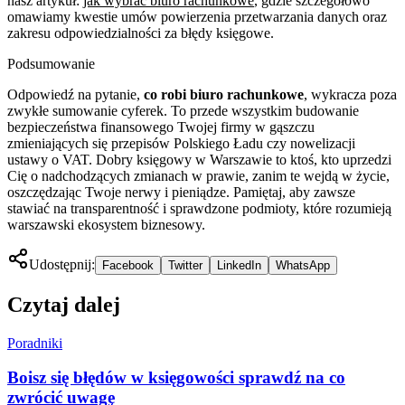
nasz artykuł:
jak wybrać biuro rachunkowe
, gdzie szczegółowo
omawiamy kwestie umów powierzenia przetwarzania danych oraz
zakresu odpowiedzialności za błędy księgowe.
Podsumowanie
Odpowiedź na pytanie,
co robi biuro rachunkowe
, wykracza poza
zwykłe sumowanie cyferek. To przede wszystkim budowanie
bezpieczeństwa finansowego Twojej firmy w gąszczu
zmieniających się przepisów Polskiego Ładu czy nowelizacji
ustawy o VAT. Dobry księgowy w Warszawie to ktoś, kto uprzedzi
Cię o nadchodzących zmianach w prawie, zanim te wejdą w życie,
oszczędzając Twoje nerwy i pieniądze. Pamiętaj, aby zawsze
stawiać na transparentność i sprawdzone podmioty, które rozumieją
warszawski ekosystem biznesowy.
Udostępnij:
Facebook
Twitter
LinkedIn
WhatsApp
Czytaj dalej
Poradniki
Boisz się błędów w księgowości sprawdź na co
zwrócić uwagę