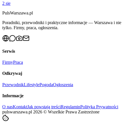
2 sie
PulsWarszawa.pl
Poradniki, przewodniki i praktyczne informacje — Warszawa i nie
tylko. Firmy, praca, ogłoszenia.
Serwis
Firmy
Praca
Odkrywaj
Przewodnik
Lifestyle
Pogoda
Ogłoszenia
Informacje
O nas
Kontakt
Jak powstają treści
Regulamin
Polityka Prywatności
pulswarszawa.pl
2026
©
Wszelkie Prawa Zastrzeżone