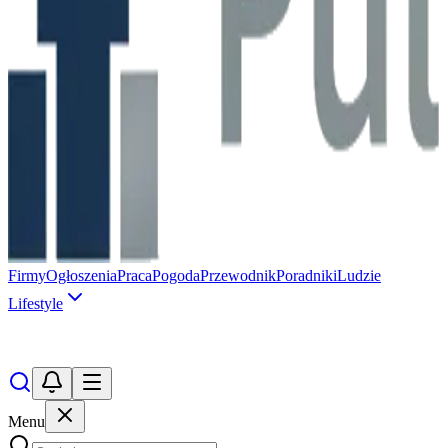
Firmy
Ogłoszenia
Praca
Pogoda
Przewodnik
Poradniki
Ludzie
Lifestyle
Menu