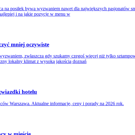
sca na posiłek bywa wyzwaniem nawet dla największych pasjonatów sm
 najlepiej i na jakie pozycje w menu w
czyć mniej oczywiste
 wyzwaniem, zwłaszcza gdy szukamy czegoś więcej niż tylko sztampo
czny lokalny klimat z wysoką jakością doznań
gwiazdki hotelu
ców Warszawa. Aktualne informacje, ceny i porady na 2026 rok.
ocy w mieście