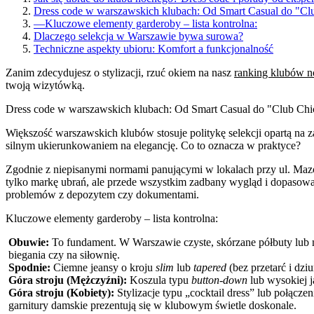
Dress code w warszawskich klubach: Od Smart Casual do "Cl
—
Kluczowe elementy garderoby – lista kontrolna:
Dlaczego selekcja w Warszawie bywa surowa?
Techniczne aspekty ubioru: Komfort a funkcjonalność
Zanim zdecydujesz o stylizacji, rzuć okiem na nasz
ranking klubów 
twoją wizytówką.
Dress code w warszawskich klubach: Od Smart Casual do "Club Chi
Większość warszawskich klubów stosuje politykę selekcji opartą na 
silnym ukierunkowaniem na elegancję. Co to oznacza w praktyce?
Zgodnie z niepisanymi normami panującymi w lokalach przy ul. Mazow
tylko markę ubrań, ale przede wszystkim zadbany wygląd i dopasowa
problemów z depozytem czy dokumentami.
Kluczowe elementy garderoby – lista kontrolna:
Obuwie:
To fundament. W Warszawie czyste, skórzane półbuty lub
biegania czy na siłownię.
Spodnie:
Ciemne jeansy o kroju
slim
lub
tapered
(bez przetarć i dzi
Góra stroju (Mężczyźni):
Koszula typu
button-down
lub wysokiej j
Góra stroju (Kobiety):
Stylizacje typu „cocktail dress” lub połącz
garnitury damskie prezentują się w klubowym świetle doskonale.