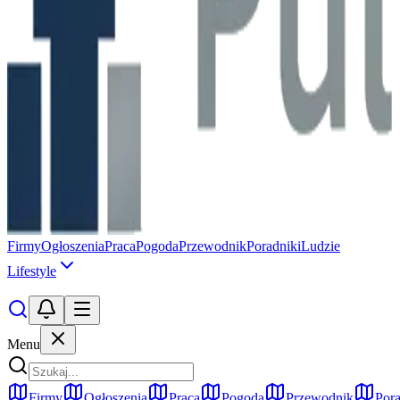
Firmy
Ogłoszenia
Praca
Pogoda
Przewodnik
Poradniki
Ludzie
Lifestyle
Menu
Firmy
Ogłoszenia
Praca
Pogoda
Przewodnik
Pora