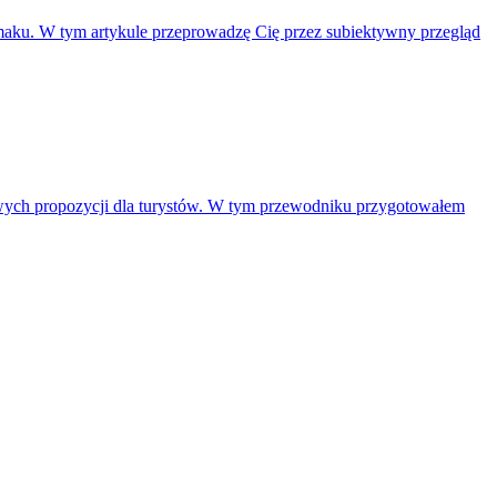
aku. W tym artykule przeprowadzę Cię przez subiektywny przegląd
wych propozycji dla turystów. W tym przewodniku przygotowałem