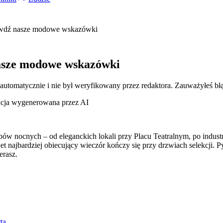
rawdź nasze modowe wskazówki
nasze modowe wskazówki
 automatycznie i nie był weryfikowany przez redaktora. Zauważyłeś bł
racja wygenerowana przez AI
ubów nocnych – od eleganckich lokali przy Placu Teatralnym, po indust
wet najbardziej obiecujący wieczór kończy się przy drzwiach selekcji. P
erasz.
ta