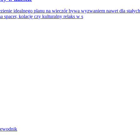
zienie idealnego planu na wieczór bywa wyzwaniem nawet dla stałych
spacer, kolację czy kulturalny relaks w s
rzewodnik