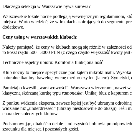
Dlaczego selekcja w Warszawie bywa surowa?
Warszawskie lokale nocne podlegają wewnętrznym regulaminom, któr
miejsca. Warto wiedzieć, że w lokalach aspirujących do segmentu p
dodatkowe.
Ceny usług w warszawskich klubach:
Należy pamiętać, że ceny w klubach mogą się różnić w zależności od
to koszt rzędu 500 - 3000 PLN (z czego często większość kwoty jest 
Techniczne aspekty ubioru: Komfort a funkcjonalność
Klub nocny to miejsce specyficzne pod kątem mikroklimatu. Wysoka 
naturalne tkaniny: bawełnę, wełnę merino czy len (latem). Syntet
Pamiętaj o kwestii „warstwowości”. Warszawa wieczorami, nawet w ci
klasyczną skórzaną kurtkę typu
ramoneska
. Unikaj bluz z kapturem 
Z punktu widzenia eksperta, zawsze lepiej jest być ubranym odrobin
widziane niż „underdressed” (ubrany niestosownie do okazji). Jeśli
charakter stołecznych klubów.
Podsumowując, dbałość o detale – od czystości obuwia po odpowiedni
szacunku dla miejsca i pozostałych gości.