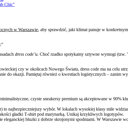
ub Chic"
nocnych w Warszawie
, aby sprawdzić, jaki klimat panuje w konkretnym 
c"
zasadach
dress code’u
. Choć rzadko spotykamy sztywne wymogi (tzw. "
ieckiej czy w okolicach Nowego Światu, dress code ma na celu utrzym
nie do okazji. Pamiętaj również o kwestiach logistycznych – zanim w
 minimalistyczne, czyste sneakersy premium są akceptowane w 90% k
ur) to najbezpieczniejszy wybór. W lokalach wysokiej klasy mile widzi
akości gładki T-shirt pod marynarką. Unikaj krzykliwych logotypów.
enie eleganckiej bluzki z dobrze skrojonymi spodniami. W Warszawie wc