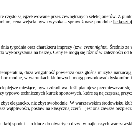
e często są egzekwowane przez zewnętrznych selekcjonerów. Z punkt
remium, cena wejścia bywa wysoka – sprawdź nasz poradnik:
ile koszt
 dnia tygodnia oraz charakteru imprezy (tzw.
event nights
). Średnio za
do wykorzystania na barze). Ceny te mogą się różnić w zależności od l
temperatura, duża wilgotność powietrza oraz głośna muzyka narzucają
yki, choć modne, w warunkach klubowych mogą powodować dyskomfort t
eplejsze miesiące, bywa zdradliwa. Jeśli planujesz przemieszczać się
czy typowo technicznych kurtek sportowych, które są najczęstszą przy
ę zbyt elegancko, niż zbyt swobodnie. W warszawskim środowisku klub
 masz wątpliwości, postaw na klasyczną czerń – jest ona zawsze bezpi
 krój spodni – to klucz do otwartych drzwi w najlepszych warszawskic