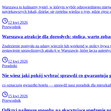
Warszawa to kulinarny tygiel, w którym wybór odpowiedniego miej
najciekawszych lokali, dzieląc się rzetelną wiedzą o tym, gdzie zjesz
12 kwi 2026
Przewodnik
Warszawa atrakcje dla dorosłych: stolica, warto zoba
Znalezienie pomysłu na udany wieczór lub weekend w stolicy bywa
zestawienie sprawdzonych atrakcji w Warszawie, które łączą autenty
12 kwi 2026
Poradniki
Nie wiesz jaki pokój wybrać sprawdź co gwarantują 
co oznaczają gwiazdki hotelu — sprawdź nasz poradnik dla mieszkań
15 kwi 2026
Przewodnik
Odkryj najlepsze sposoby na ekscytujące spędzenie n