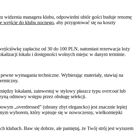
u widzenia managera klubu, odpowiedni ubiór gości buduje renomę
uje wejście do klubu nocnego
, aby przygotować się na koszty
 wejściówkę zapłacisz od 30 do 100 PLN, natomiast rezerwacja loży
okalizacji lokalu i dostępności wolnych miejsc w danym terminie.
 pewne wymagania techniczne. Wybierając materiały, stawiaj na
ermiczny.
 między lokalami, zainwestuj w stylowy płaszcz typu
overcoat
lub
czyną odmowy wstępu przez obsługę selekcji.
owym „overdressed” (ubrany zbyt elegancko) jest znacznie lepiej
ecznym wyborem, który wpisuje się w nowoczesny, wielkomiejski
h klubach. Baw się dobrze, ale pamiętaj, że Twój strój jest wyrazem