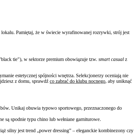
lokalu. Pamiętaj, że w świecie wyrafinowanej rozrywki, strój jest
black tie"), w sektorze premium obowiązuje tzw.
smart casual
z
anie estetycznej spójności wnętrza. Selekcjonerzy oceniają nie
yjdziesz z domu, sprawdź
co zabrać do klubu nocnego
, aby uniknąć
lubów. Unikaj obuwia typowo sportowego, przeznaczonego do
ane są spodnie typu chino lub wełniane garniturowe.
iąż silny jest trend „power dressing” – eleganckie kombinezony czy