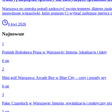
Warszawa po zmroku potrafi zaskoczyć swoim tempem, dlatego znale
sprawdzone wskazówki, które pomogą Ci wybrać najlepsze miejsce na 
6 kwi 2026
Najnowsze
1
Pomnik Bolesława Prusa w Warszawie: historia, lokalizacja i fakty
6 sie
2
Mini golf Warszawa: Arcade Bee w Blue City – ceny i porady gry
6 sie
3
Pałac Czapskich w Warszawie: historia, rewitalizacja i praktyczny p
5 sie