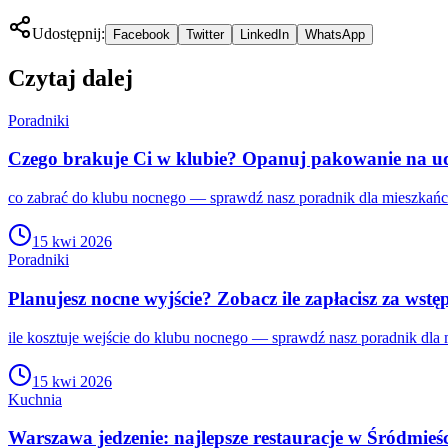
Udostępnij:
Facebook
Twitter
LinkedIn
WhatsApp
Czytaj dalej
Poradniki
Czego brakuje Ci w klubie? Opanuj pakowanie na ud
co zabrać do klubu nocnego — sprawdź nasz poradnik dla mieszkańc
15 kwi 2026
Poradniki
Planujesz nocne wyjście? Zobacz ile zapłacisz za wst
ile kosztuje wejście do klubu nocnego — sprawdź nasz poradnik dla
15 kwi 2026
Kuchnia
Warszawa jedzenie: najlepsze restauracje w Śródmie