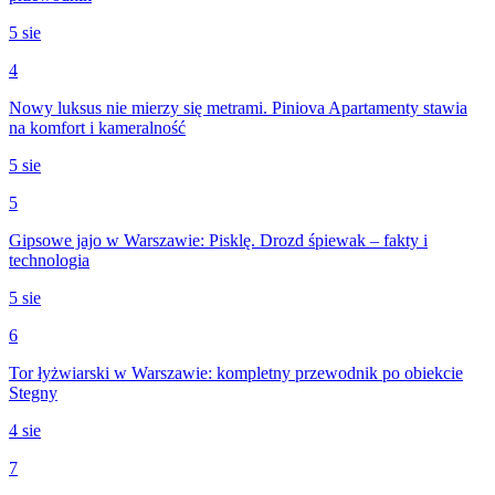
5 sie
4
Nowy luksus nie mierzy się metrami. Piniova Apartamenty stawia
na komfort i kameralność
5 sie
5
Gipsowe jajo w Warszawie: Pisklę. Drozd śpiewak – fakty i
technologia
5 sie
6
Tor łyżwiarski w Warszawie: kompletny przewodnik po obiekcie
Stegny
4 sie
7