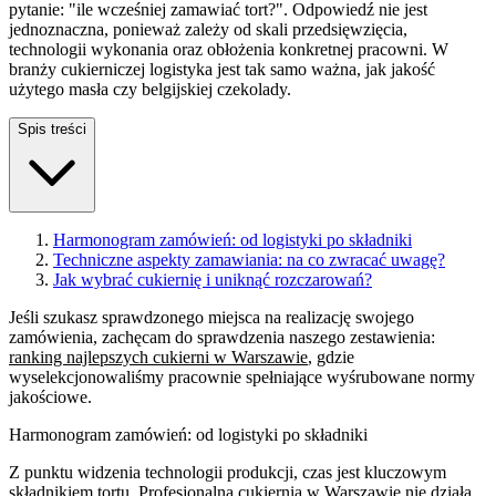
pytanie: "ile wcześniej zamawiać tort?". Odpowiedź nie jest
jednoznaczna, ponieważ zależy od skali przedsięwzięcia,
technologii wykonania oraz obłożenia konkretnej pracowni. W
branży cukierniczej logistyka jest tak samo ważna, jak jakość
użytego masła czy belgijskiej czekolady.
Spis treści
Harmonogram zamówień: od logistyki po składniki
Techniczne aspekty zamawiania: na co zwracać uwagę?
Jak wybrać cukiernię i uniknąć rozczarowań?
Jeśli szukasz sprawdzonego miejsca na realizację swojego
zamówienia, zachęcam do sprawdzenia naszego zestawienia:
ranking najlepszych cukierni w Warszawie
, gdzie
wyselekcjonowaliśmy pracownie spełniające wyśrubowane normy
jakościowe.
Harmonogram zamówień: od logistyki po składniki
Z punktu widzenia technologii produkcji, czas jest kluczowym
składnikiem tortu. Profesjonalna cukiernia w Warszawie nie działa