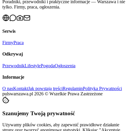
Poradniki, przewodniki i praktyczne informacje — Warszawa i nie
tylko. Firmy, praca, ogłoszenia.
Serwis
Firmy
Praca
Odkrywaj
Przewodnik
Lifestyle
Pogoda
Ogłoszenia
Informacje
O nas
Kontakt
Jak powstają treści
Regulamin
Polityka Prywatności
pulswarszawa.pl
2026
©
Wszelkie Prawa Zastrzeżone
Szanujemy Twoją prywatność
Używamy plików cookies, aby zapewnić prawidłowe działanie
strony oraz tworzyć anonimowe statystyki. Klikając "Akceptuję