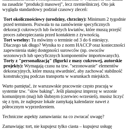
na zasadzie "produkcji masowej", lecz rzemieślniczej. Oto jak
wygląda standardowy podział czasowy zleceń:
Tort okolicznościowy (urodziny, chrzciny):
Minimum 2 tygodnie
przed terminem. Pozwala to na zamówienie specyficznych
dekoracji cukrowych lub świeżych kwiatów, które muszą przejść
proces zabezpieczania przed kontaktem z żywnością.
Tort weselny:
Tu mówimy o terminie od 3 do 6 miesięcy.
Dlaczego tak długo? Wynika to z norm HACCP oraz konieczności
zapewnienia stałej dostępności surowców (np. owoców
sezonowych lub specyficznych komponentów importowanych).
Torty z "personalizacją" (figurki z masy cukrowej, autorskie
projekty):
Wymagają czasu na tzw. "sezonowanie" elementów
dekoracyjnych, które muszą stwardnieć, aby zachować stabilność
konstrukcyjną podczas transportu w warunkach miejskich.
Warto pamiętać, że warszawskie pracownie często pracują w
systemie tzw. "slow baking". Jeśli planujesz imprezę w sezonie
komunijnym (maj) lub ślubnym (czerwiec-wrzesień), musisz liczyć
się z tym, że najlepsze lokale zamykają kalendarze nawet z
półrocznym wyprzedzeniem.
Techniczne aspekty zamawiania: na co zwracać uwagę?
Zamawiając tort, nie kupujesz tylko ciasta – kupujesz usługę