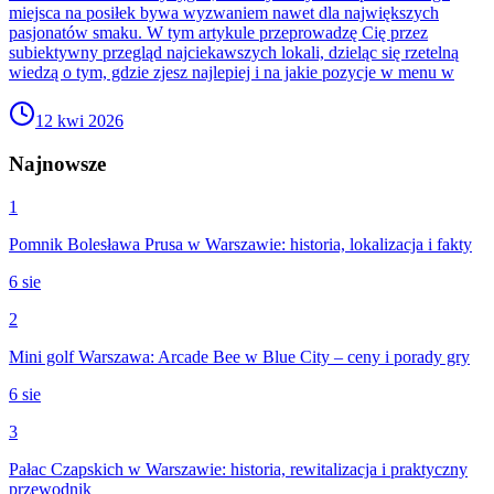
miejsca na posiłek bywa wyzwaniem nawet dla największych
pasjonatów smaku. W tym artykule przeprowadzę Cię przez
subiektywny przegląd najciekawszych lokali, dzieląc się rzetelną
wiedzą o tym, gdzie zjesz najlepiej i na jakie pozycje w menu w
12 kwi 2026
Najnowsze
1
Pomnik Bolesława Prusa w Warszawie: historia, lokalizacja i fakty
6 sie
2
Mini golf Warszawa: Arcade Bee w Blue City – ceny i porady gry
6 sie
3
Pałac Czapskich w Warszawie: historia, rewitalizacja i praktyczny
przewodnik