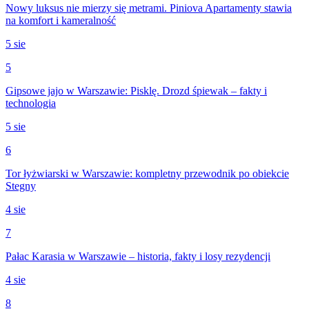
Nowy luksus nie mierzy się metrami. Piniova Apartamenty stawia
na komfort i kameralność
5 sie
5
Gipsowe jajo w Warszawie: Pisklę. Drozd śpiewak – fakty i
technologia
5 sie
6
Tor łyżwiarski w Warszawie: kompletny przewodnik po obiekcie
Stegny
4 sie
7
Pałac Karasia w Warszawie – historia, fakty i losy rezydencji
4 sie
8