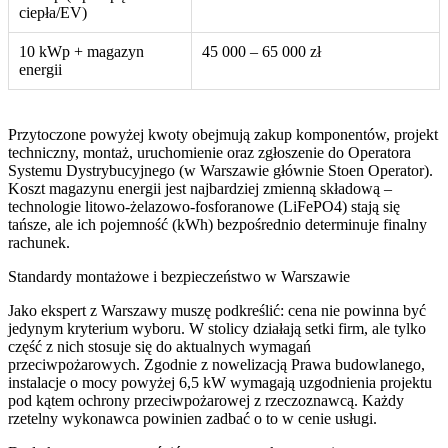
ciepła/EV)
10 kWp + magazyn
45 000 – 65 000 zł
energii
Przytoczone powyżej kwoty obejmują zakup komponentów, projekt
techniczny, montaż, uruchomienie oraz zgłoszenie do Operatora
Systemu Dystrybucyjnego (w Warszawie głównie Stoen Operator).
Koszt magazynu energii jest najbardziej zmienną składową –
technologie litowo-żelazowo-fosforanowe (LiFePO4) stają się
tańsze, ale ich pojemność (kWh) bezpośrednio determinuje finalny
rachunek.
Standardy montażowe i bezpieczeństwo w Warszawie
Jako ekspert z Warszawy muszę podkreślić: cena nie powinna być
jedynym kryterium wyboru. W stolicy działają setki firm, ale tylko
część z nich stosuje się do aktualnych wymagań
przeciwpożarowych. Zgodnie z nowelizacją Prawa budowlanego,
instalacje o mocy powyżej 6,5 kW wymagają uzgodnienia projektu
pod kątem ochrony przeciwpożarowej z rzeczoznawcą. Każdy
rzetelny wykonawca powinien zadbać o to w cenie usługi.