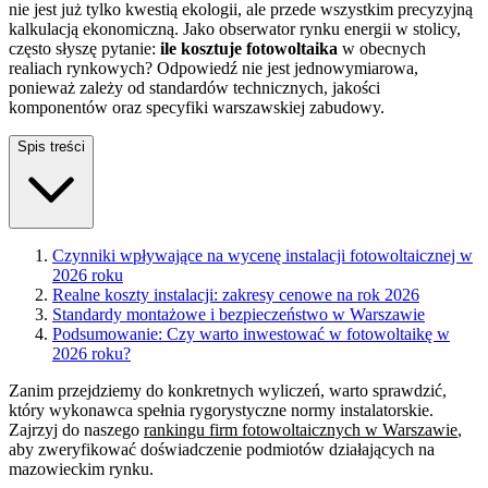
nie jest już tylko kwestią ekologii, ale przede wszystkim precyzyjną
kalkulacją ekonomiczną. Jako obserwator rynku energii w stolicy,
często słyszę pytanie:
ile kosztuje fotowoltaika
w obecnych
realiach rynkowych? Odpowiedź nie jest jednowymiarowa,
ponieważ zależy od standardów technicznych, jakości
komponentów oraz specyfiki warszawskiej zabudowy.
Spis treści
Czynniki wpływające na wycenę instalacji fotowoltaicznej w
2026 roku
Realne koszty instalacji: zakresy cenowe na rok 2026
Standardy montażowe i bezpieczeństwo w Warszawie
Podsumowanie: Czy warto inwestować w fotowoltaikę w
2026 roku?
Zanim przejdziemy do konkretnych wyliczeń, warto sprawdzić,
który wykonawca spełnia rygorystyczne normy instalatorskie.
Zajrzyj do naszego
rankingu firm fotowoltaicznych w Warszawie
,
aby zweryfikować doświadczenie podmiotów działających na
mazowieckim rynku.