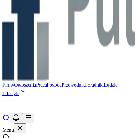
Firmy
Ogłoszenia
Praca
Pogoda
Przewodnik
Poradniki
Ludzie
Lifestyle
Menu