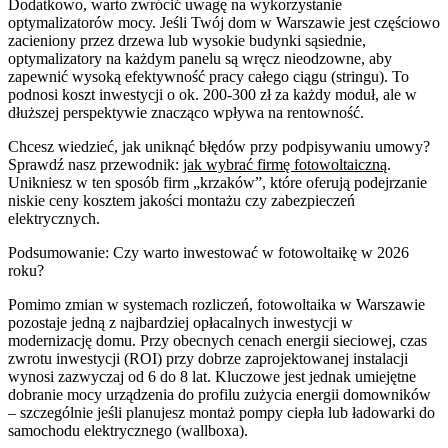
Dodatkowo, warto zwrócić uwagę na wykorzystanie
optymalizatorów mocy. Jeśli Twój dom w Warszawie jest częściowo
zacieniony przez drzewa lub wysokie budynki sąsiednie,
optymalizatory na każdym panelu są wręcz nieodzowne, aby
zapewnić wysoką efektywność pracy całego ciągu (stringu). To
podnosi koszt inwestycji o ok. 200-300 zł za każdy moduł, ale w
dłuższej perspektywie znacząco wpływa na rentowność.
Chcesz wiedzieć, jak uniknąć błędów przy podpisywaniu umowy?
Sprawdź nasz przewodnik:
jak wybrać firmę fotowoltaiczną
.
Unikniesz w ten sposób firm „krzaków”, które oferują podejrzanie
niskie ceny kosztem jakości montażu czy zabezpieczeń
elektrycznych.
Podsumowanie: Czy warto inwestować w fotowoltaikę w 2026
roku?
Pomimo zmian w systemach rozliczeń, fotowoltaika w Warszawie
pozostaje jedną z najbardziej opłacalnych inwestycji w
modernizację domu. Przy obecnych cenach energii sieciowej, czas
zwrotu inwestycji (ROI) przy dobrze zaprojektowanej instalacji
wynosi zazwyczaj od 6 do 8 lat. Kluczowe jest jednak umiejętne
dobranie mocy urządzenia do profilu zużycia energii domowników
– szczególnie jeśli planujesz montaż pompy ciepła lub ładowarki do
samochodu elektrycznego (wallboxa).