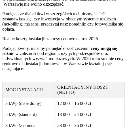
Warszawie nie wolno oszczędzać.
Pamiętaj, że diabeł tkwi w szczegółach technicznych. Jeśli
zastanawiasz się, czy inwestycja w obecnym systemie rozliczeń
(net-billing) ma sens, przeczytaj nasz poradnik:
czy fotowoltaika się
opłaca
.
Realne koszty instalacji: zakresy cenowe na rok 2026
Podając kwoty, musimy pamiętać o zastrzeżeniu:
ceny mogą się
różnić
w zależności od regionu, użytych podzespołów oraz
indywidualnych wyzwań montażowych. W 2026 roku średnie ceny
rynkowe dla instalacji domowych w Warszawie kształtują się
następująco:
ORIENTACYJNY KOSZT
MOC INSTALACJI
(NETTO)
3 kWp (małe domy)
12 000 – 16 000 zł
5 kWp (standard)
18 000 – 24 000 zł
8 kWp (z pompą
28 000 – 36 000 zł