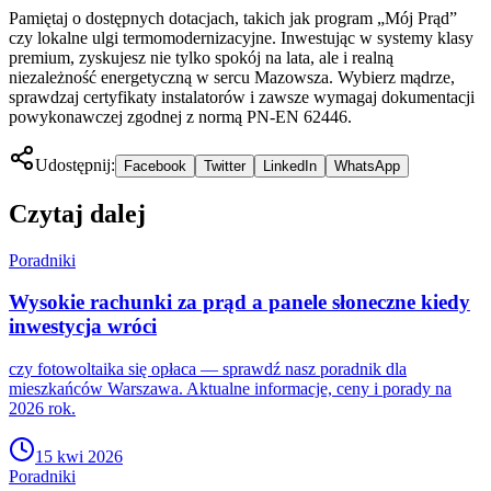
Pamiętaj o dostępnych dotacjach, takich jak program „Mój Prąd”
czy lokalne ulgi termomodernizacyjne. Inwestując w systemy klasy
premium, zyskujesz nie tylko spokój na lata, ale i realną
niezależność energetyczną w sercu Mazowsza. Wybierz mądrze,
sprawdzaj certyfikaty instalatorów i zawsze wymagaj dokumentacji
powykonawczej zgodnej z normą PN-EN 62446.
Udostępnij:
Facebook
Twitter
LinkedIn
WhatsApp
Czytaj dalej
Poradniki
Wysokie rachunki za prąd a panele słoneczne kiedy
inwestycja wróci
czy fotowoltaika się opłaca — sprawdź nasz poradnik dla
mieszkańców Warszawa. Aktualne informacje, ceny i porady na
2026 rok.
15 kwi 2026
Poradniki