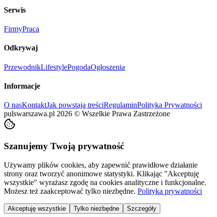
Serwis
Firmy
Praca
Odkrywaj
Przewodnik
Lifestyle
Pogoda
Ogłoszenia
Informacje
O nas
Kontakt
Jak powstają treści
Regulamin
Polityka Prywatności
pulswarszawa.pl
2026
©
Wszelkie Prawa Zastrzeżone
Szanujemy Twoją prywatność
Używamy plików cookies, aby zapewnić prawidłowe działanie
strony oraz tworzyć anonimowe statystyki. Klikając "Akceptuję
wszystkie" wyrażasz zgodę na cookies analityczne i funkcjonalne.
Możesz też zaakceptować tylko niezbędne.
Polityka prywatności
Akceptuję wszystkie
Tylko niezbędne
Szczegóły