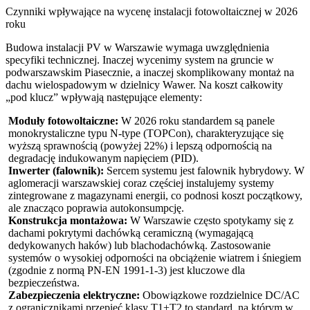
Czynniki wpływające na wycenę instalacji fotowoltaicznej w 2026
roku
Budowa instalacji PV w Warszawie wymaga uwzględnienia
specyfiki technicznej. Inaczej wycenimy system na gruncie w
podwarszawskim Piasecznie, a inaczej skomplikowany montaż na
dachu wielospadowym w dzielnicy Wawer. Na koszt całkowity
„pod klucz” wpływają następujące elementy:
Moduły fotowoltaiczne:
W 2026 roku standardem są panele
monokrystaliczne typu N-type (TOPCon), charakteryzujące się
wyższą sprawnością (powyżej 22%) i lepszą odpornością na
degradację indukowanym napięciem (PID).
Inwerter (falownik):
Sercem systemu jest falownik hybrydowy. W
aglomeracji warszawskiej coraz częściej instalujemy systemy
zintegrowane z magazynami energii, co podnosi koszt początkowy,
ale znacząco poprawia autokonsumpcję.
Konstrukcja montażowa:
W Warszawie często spotykamy się z
dachami pokrytymi dachówką ceramiczną (wymagającą
dedykowanych haków) lub blachodachówką. Zastosowanie
systemów o wysokiej odporności na obciążenie wiatrem i śniegiem
(zgodnie z normą PN-EN 1991-1-3) jest kluczowe dla
bezpieczeństwa.
Zabezpieczenia elektryczne:
Obowiązkowe rozdzielnice DC/AC
z ogranicznikami przepięć klasy T1+T2 to standard, na którym w