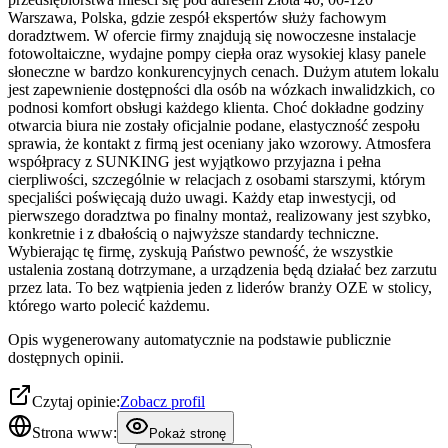
Warszawa, Polska, gdzie zespół ekspertów służy fachowym
doradztwem. W ofercie firmy znajdują się nowoczesne instalacje
fotowoltaiczne, wydajne pompy ciepła oraz wysokiej klasy panele
słoneczne w bardzo konkurencyjnych cenach. Dużym atutem lokalu
jest zapewnienie dostępności dla osób na wózkach inwalidzkich, co
podnosi komfort obsługi każdego klienta. Choć dokładne godziny
otwarcia biura nie zostały oficjalnie podane, elastyczność zespołu
sprawia, że kontakt z firmą jest oceniany jako wzorowy. Atmosfera
współpracy z SUNKING jest wyjątkowo przyjazna i pełna
cierpliwości, szczególnie w relacjach z osobami starszymi, którym
specjaliści poświęcają dużo uwagi. Każdy etap inwestycji, od
pierwszego doradztwa po finalny montaż, realizowany jest szybko,
konkretnie i z dbałością o najwyższe standardy techniczne.
Wybierając tę firmę, zyskują Państwo pewność, że wszystkie
ustalenia zostaną dotrzymane, a urządzenia będą działać bez zarzutu
przez lata. To bez wątpienia jeden z liderów branży OZE w stolicy,
którego warto polecić każdemu.
Opis wygenerowany automatycznie na podstawie publicznie
dostępnych opinii.
Czytaj opinie:
Zobacz profil
Strona www:
Pokaż stronę