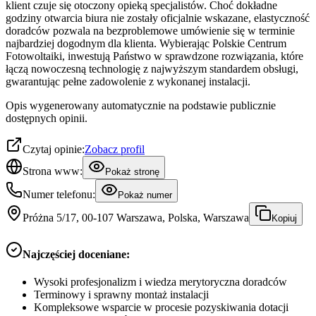
klient czuje się otoczony opieką specjalistów. Choć dokładne
godziny otwarcia biura nie zostały oficjalnie wskazane, elastyczność
doradców pozwala na bezproblemowe umówienie się w terminie
najbardziej dogodnym dla klienta. Wybierając Polskie Centrum
Fotowoltaiki, inwestują Państwo w sprawdzone rozwiązania, które
łączą nowoczesną technologię z najwyższym standardem obsługi,
gwarantując pełne zadowolenie z wykonanej instalacji.
Opis wygenerowany automatycznie na podstawie publicznie
dostępnych opinii.
Czytaj opinie:
Zobacz profil
Strona www:
Pokaż stronę
Numer telefonu:
Pokaż numer
Próżna 5/17, 00-107 Warszawa, Polska, Warszawa
Kopiuj
Najczęściej doceniane:
Wysoki profesjonalizm i wiedza merytoryczna doradców
Terminowy i sprawny montaż instalacji
Kompleksowe wsparcie w procesie pozyskiwania dotacji