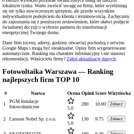
o bardzo wysokim poziomie świadczonych usług na naszym
lokalnym rynku. Warto zwrócić uwagę na firmy, które wyróżniają
się nie tylko nowoczesnym sprzętem, ale przede wszystkim
indywidualnym podejściem do klienta i terminowością. Zachęcamy
do zapoznania się z poniższym zestawieniem, które ułatwi podjęcie
świadomej decyzji o wyborze partnera do transformacji
energetycznej Twojego domu.
Dane firm (oceny, adresy, godziny otwarcia) pochodzą z serwisu
Google Maps i mogą być nieaktualne. Opisy firm wygenerowane
automatycznie. Ranking ma charakter informacyjny i nie stanowi
rekomendacji.
Właścicielu firmy?
Zgłoś aktualizację danych
.
Fotowoltaika Warszawa — Ranking
najlepszych firm TOP 10
#
Nazwa
Ocena
Opinii
Score
Wizytówka
PGM Instalacje
1
280
10.00
Zobacz
fotowoltaniczne
5.0
2
Larsson Nobel Sp. z o.o.
130
9.75
Zobacz
5.0
3
EKODOM OZE
180
9.30
Zobacz