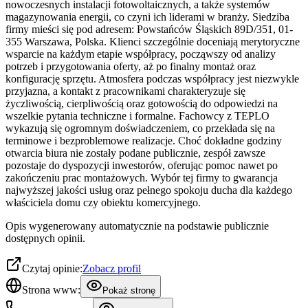
nowoczesnych instalacji fotowoltaicznych, a także systemów
magazynowania energii, co czyni ich liderami w branży. Siedziba
firmy mieści się pod adresem: Powstańców Śląskich 89D/351, 01-
355 Warszawa, Polska. Klienci szczególnie doceniają merytoryczne
wsparcie na każdym etapie współpracy, począwszy od analizy
potrzeb i przygotowania oferty, aż po finalny montaż oraz
konfigurację sprzętu. Atmosfera podczas współpracy jest niezwykle
przyjazna, a kontakt z pracownikami charakteryzuje się
życzliwością, cierpliwością oraz gotowością do odpowiedzi na
wszelkie pytania techniczne i formalne. Fachowcy z TEPLO
wykazują się ogromnym doświadczeniem, co przekłada się na
terminowe i bezproblemowe realizacje. Choć dokładne godziny
otwarcia biura nie zostały podane publicznie, zespół zawsze
pozostaje do dyspozycji inwestorów, oferując pomoc nawet po
zakończeniu prac montażowych. Wybór tej firmy to gwarancja
najwyższej jakości usług oraz pełnego spokoju ducha dla każdego
właściciela domu czy obiektu komercyjnego.
Opis wygenerowany automatycznie na podstawie publicznie
dostępnych opinii.
Czytaj opinie:
Zobacz profil
Strona www:
Pokaż stronę