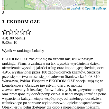
Leaflet
|
©
OpenStreetMap
3
3
.
EKODOM OZE
4.9
(
180
opinii
)
9.30
na
10
Wynik w rankingu Lokalsy
EKODOM OZE znajduje się na trzecim miejscu w naszym
rankingu. Firma ta zasłużyła na tak wysokie wyróżnienie dzięki
niezmiennie wysokiej jakości usług oraz imponującej średniej ocen
4.9/5, wystawionej przez 180 zadowolonych klientów. Siedziba
przedsiębiorstwa mieści się pod adresem Staniewicka 5, 03-310
Warszawa, Polska. Eksperci z EKODOM OZE specjalizują się w
kompleksowej obsłudze inwestycji, oferując montaż
zaawansowanych instalacji fotowoltaicznych, magazynów energii
oraz profesjonalny dobór pomp ciepła. Klienci mogą liczyć na pełne
wsparcie na każdym etapie współpracy, od rzetelnego doradztwa
technicznego po sprawne wykonawstwo i opiekę posprzedażową.
Obiekt jest w pełni dostępny dla osób z niepełnosprawnościami,