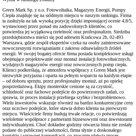
Green Mark Sp. z o.o. Fotowoltaika, Magazyny Energii, Pompy
Ciepła znajduje się na siódmym miejscu w naszym rankingu. Firma
ta zasłużyła na tak wysoką pozycję dzięki imponującej ocenie 4.8/5,
wystawionej przez ponad stu zadowolonych klientów, co
potwierdza jej wyjątkową rzetelność oraz profesjonalizm. Siedziba
przedsiębiorstwa mieści się pod adresem Krańcowa 2b, 02-493
Warszawa, gdzie zespół ekspertów czeka na osoby zainteresowane
nowoczesnymi rozwiązaniami z zakresu odnawialnych źródeł
energii. W swojej bogatej ofercie firma posiada kompleksowe usługi
obejmujące projektowanie oraz montaż instalacji fotowoltaicznych,
wydajnych magazynów energii oraz nowoczesnych pomp ciepła.
Klienci podkreślają, że atmosfera współpracy z Green Mark jest
niezwykle przyjazna i oparta na pełnym wsparciu na każdym etapie
– od doboru sprzętu, przez profesjonalny montaż, aż po opiekę
posprzedażową. Ekipy monterskie cenione są za czystość,
schludność oraz fachowe podejście do powierzonych zadań, co
sprawia, że proces instalacji przebiega szybko i bezproblemowo.
Wielu inwestorów wskazuje również na bardzo konkurencyjne ceny
oraz uczciwe podejście, które stawia dobro klienta na pierwszym
miejscu. Właściciele firmy budują trwałe relacje, co potwierdzają
wieloletnie współprace z partnerami biznesowymi oraz inwestorami
indywidualnymi. Choć dokładne godziny otwarcia biura nie zostały
podane do publicznej wiadomości, firma słynie z doskonałego
kontaktu i sprawnej komunikacji, co znacznie ułatwia proces