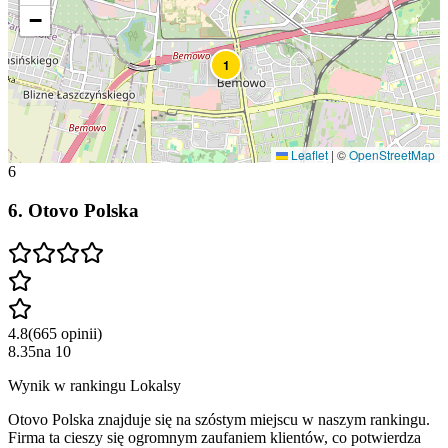
−
1
Leaflet
|
©
OpenStreetMap
6
6
.
Otovo Polska
4.8
(
665
opinii
)
8.35
na
10
Wynik w rankingu Lokalsy
Otovo Polska znajduje się na szóstym miejscu w naszym rankingu.
Firma ta cieszy się ogromnym zaufaniem klientów, co potwierdza