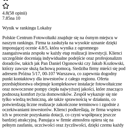
4.8
(
58
opinii
)
7.85
na
10
Wynik w rankingu Lokalsy
Polskie Centrum Fotowoltaiki znajduje się na ósmym miejscu w
naszym rankingu. Firma ta zasłużyła na wysokie uznanie dzięki
imponującej ocenie 4.8/5, która wynika z ogromnego
zaangażowania zespołu w każdy etap realizacji inwestycji. Klienci
szczególnie doceniają indywidualne podejście oraz profesjonalizm
doradców, takich jak Pan Daniel Ogonowski czy Jakub Kozłowski,
którzy zawsze służą fachową pomocą. Siedziba firmy mieści się pod
adresem Próżna 5/17, 00-107 Warszawa, co zapewnia dogodny
punkt kontaktowy dla inwestorów z całego regionu. Oferta
przedsiębiorstwa obejmuje kompleksowe instalacje fotowoltaiczne
oraz nowoczesne pompy ciepła najwyższej jakości, które znacząco
podnoszą komfort życia domowników. Zespół wykazuje się nie
tylko wiedzą techniczną, ale także sprawnością w działaniu, co
potwierdzają liczne realizacje zakończone terminowo i zgodnie z
oczekiwaniami inwestorów. Klienci podkreślają, że firma wspiera
ich w procesie pozyskania dotacji, co czyni współpracę jeszcze
bardziej atrakcyjną. Panująca w firmie atmosfera opiera się na
pełnym zaufaniu, uczciwości oraz życzliwości, dzięki czemu każdy