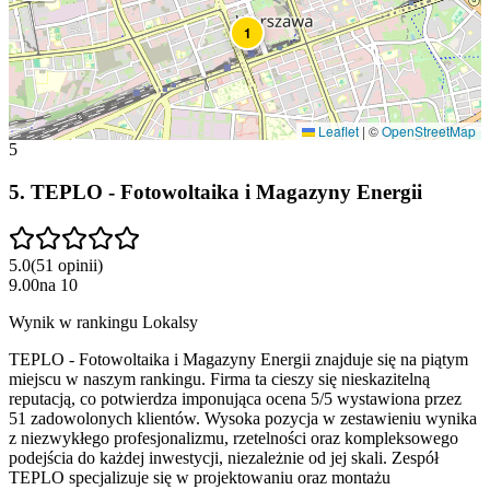
1
Leaflet
|
©
OpenStreetMap
5
5
.
TEPLO - Fotowoltaika i Magazyny Energii
5.0
(
51
opinii
)
9.00
na
10
Wynik w rankingu Lokalsy
TEPLO - Fotowoltaika i Magazyny Energii znajduje się na piątym
miejscu w naszym rankingu. Firma ta cieszy się nieskazitelną
reputacją, co potwierdza imponująca ocena 5/5 wystawiona przez
51 zadowolonych klientów. Wysoka pozycja w zestawieniu wynika
z niezwykłego profesjonalizmu, rzetelności oraz kompleksowego
podejścia do każdej inwestycji, niezależnie od jej skali. Zespół
TEPLO specjalizuje się w projektowaniu oraz montażu