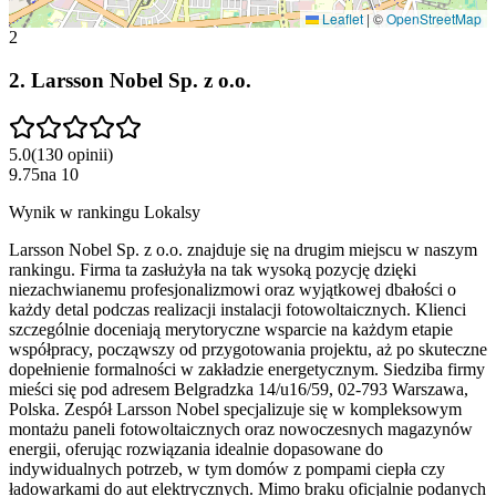
Leaflet
|
©
OpenStreetMap
2
2
.
Larsson Nobel Sp. z o.o.
5.0
(
130
opinii
)
9.75
na
10
Wynik w rankingu Lokalsy
Larsson Nobel Sp. z o.o. znajduje się na drugim miejscu w naszym
rankingu. Firma ta zasłużyła na tak wysoką pozycję dzięki
niezachwianemu profesjonalizmowi oraz wyjątkowej dbałości o
każdy detal podczas realizacji instalacji fotowoltaicznych. Klienci
szczególnie doceniają merytoryczne wsparcie na każdym etapie
współpracy, począwszy od przygotowania projektu, aż po skuteczne
dopełnienie formalności w zakładzie energetycznym. Siedziba firmy
mieści się pod adresem Belgradzka 14/u16/59, 02-793 Warszawa,
Polska. Zespół Larsson Nobel specjalizuje się w kompleksowym
montażu paneli fotowoltaicznych oraz nowoczesnych magazynów
energii, oferując rozwiązania idealnie dopasowane do
indywidualnych potrzeb, w tym domów z pompami ciepła czy
ładowarkami do aut elektrycznych. Mimo braku oficjalnie podanych