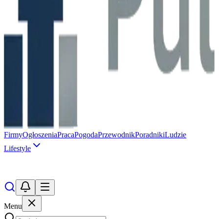
Firmy
Ogłoszenia
Praca
Pogoda
Przewodnik
Poradniki
Ludzie
Lifestyle
Menu