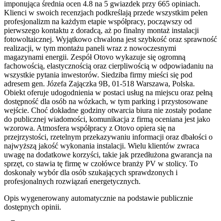
imponująca średnia ocen 4.8 na 5 gwiazdek przy 665 opiniach.
Klienci w swoich recenzjach podkreślają przede wszystkim pełen
profesjonalizm na każdym etapie współpracy, począwszy od
pierwszego kontaktu z doradcą, aż po finalny montaż instalacji
fotowoltaicznej. Wyjątkowo chwalona jest szybkość oraz sprawność
realizacji, w tym montażu paneli wraz z nowoczesnymi
magazynami energii. Zespół Otovo wykazuje się ogromną
fachowością, elastycznością oraz cierpliwością w odpowiadaniu na
wszystkie pytania inwestorów. Siedziba firmy mieści się pod
adresem gen. Józefa Zajączka 9B, 01-518 Warszawa, Polska.
Obiekt oferuje udogodnienia w postaci usług na miejscu oraz pełną
dostępność dla osób na wózkach, w tym parking i przystosowane
wejście. Choć dokładne godziny otwarcia biura nie zostały podane
do publicznej wiadomości, komunikacja z firmą oceniana jest jako
wzorowa. Atmosfera współpracy z Otovo opiera się na
przejrzystości, rzetelnym przekazywaniu informacji oraz dbałości o
najwyższą jakość wykonania instalacji. Wielu klientów zwraca
uwagę na dodatkowe korzyści, takie jak przedłużona gwarancja na
sprzęt, co stawia tę firmę w czołówce branży PV w stolicy. To
doskonały wybór dla osób szukających sprawdzonych i
profesjonalnych rozwiązań energetycznych.
Opis wygenerowany automatycznie na podstawie publicznie
dostępnych opinii.