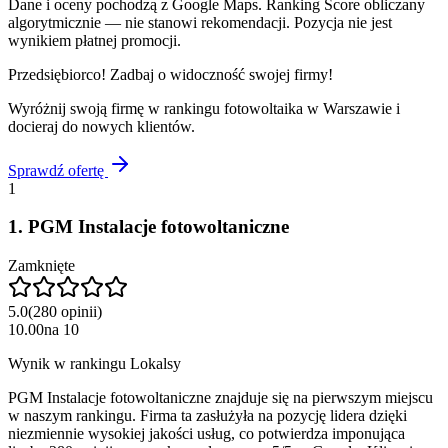
Dane i oceny pochodzą z Google Maps. Ranking Score obliczany
algorytmicznie — nie stanowi rekomendacji. Pozycja nie jest
wynikiem płatnej promocji.
Przedsiębiorco! Zadbaj o widoczność swojej firmy!
Wyróżnij swoją firmę w rankingu
fotowoltaika
w
Warszawie
i
docieraj do nowych klientów.
Sprawdź ofertę
1
1
.
PGM Instalacje fotowoltaniczne
Zamknięte
5.0
(
280
opinii
)
10.00
na
10
Wynik w rankingu Lokalsy
PGM Instalacje fotowoltaniczne znajduje się na pierwszym miejscu
w naszym rankingu. Firma ta zasłużyła na pozycję lidera dzięki
niezmiennie wysokiej jakości usług, co potwierdza imponująca