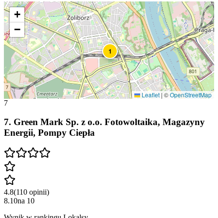
+
−
1
Leaflet
|
©
OpenStreetMap
7
7
.
Green Mark Sp. z o.o. Fotowoltaika, Magazyny
Energii, Pompy Ciepła
4.8
(
110
opinii
)
8.10
na
10
Wynik w rankingu Lokalsy