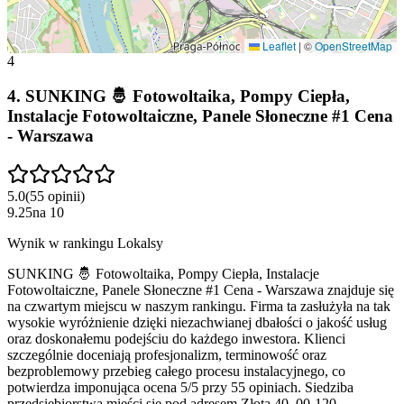
Leaflet
|
©
OpenStreetMap
4
4
.
SUNKING 🤴 Fotowoltaika, Pompy Ciepła,
Instalacje Fotowoltaiczne, Panele Słoneczne #1 Cena
- Warszawa
5.0
(
55
opinii
)
9.25
na
10
Wynik w rankingu Lokalsy
SUNKING 🤴 Fotowoltaika, Pompy Ciepła, Instalacje
Fotowoltaiczne, Panele Słoneczne #1 Cena - Warszawa znajduje się
na czwartym miejscu w naszym rankingu. Firma ta zasłużyła na tak
wysokie wyróżnienie dzięki niezachwianej dbałości o jakość usług
oraz doskonałemu podejściu do każdego inwestora. Klienci
szczególnie doceniają profesjonalizm, terminowość oraz
bezproblemowy przebieg całego procesu instalacyjnego, co
potwierdza imponująca ocena 5/5 przy 55 opiniach. Siedziba
przedsiębiorstwa mieści się pod adresem Złota 40, 00-120