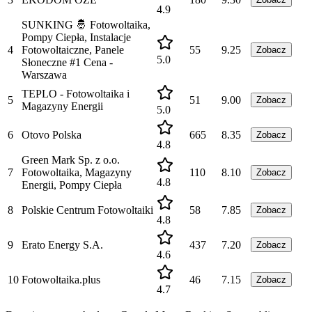
4.9
SUNKING 🤴 Fotowoltaika,
Pompy Ciepła, Instalacje
4
Fotowoltaiczne, Panele
55
9.25
Zobacz
5.0
Słoneczne #1 Cena -
Warszawa
TEPLO - Fotowoltaika i
5
51
9.00
Zobacz
Magazyny Energii
5.0
6
Otovo Polska
665
8.35
Zobacz
4.8
Green Mark Sp. z o.o.
7
Fotowoltaika, Magazyny
110
8.10
Zobacz
4.8
Energii, Pompy Ciepła
8
Polskie Centrum Fotowoltaiki
58
7.85
Zobacz
4.8
9
Erato Energy S.A.
437
7.20
Zobacz
4.6
10
Fotowoltaika.plus
46
7.15
Zobacz
4.7