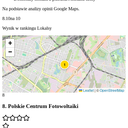
Na podstawie analizy opinii Google Maps.
8.10
na
10
Wynik w rankingu Lokalsy
+
−
1
Leaflet
|
©
OpenStreetMap
8
8
.
Polskie Centrum Fotowoltaiki