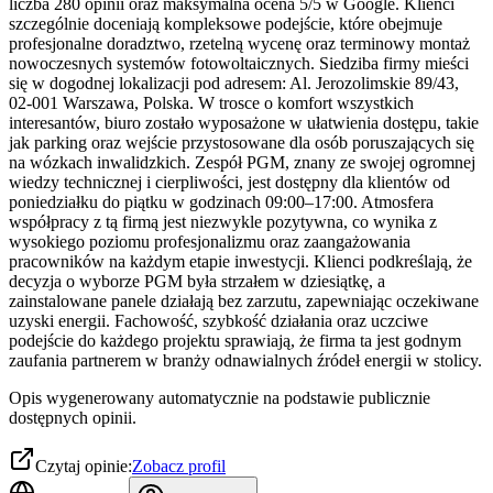
liczba 280 opinii oraz maksymalna ocena 5/5 w Google. Klienci
szczególnie doceniają kompleksowe podejście, które obejmuje
profesjonalne doradztwo, rzetelną wycenę oraz terminowy montaż
nowoczesnych systemów fotowoltaicznych. Siedziba firmy mieści
się w dogodnej lokalizacji pod adresem: Al. Jerozolimskie 89/43,
02-001 Warszawa, Polska. W trosce o komfort wszystkich
interesantów, biuro zostało wyposażone w ułatwienia dostępu, takie
jak parking oraz wejście przystosowane dla osób poruszających się
na wózkach inwalidzkich. Zespół PGM, znany ze swojej ogromnej
wiedzy technicznej i cierpliwości, jest dostępny dla klientów od
poniedziałku do piątku w godzinach 09:00–17:00. Atmosfera
współpracy z tą firmą jest niezwykle pozytywna, co wynika z
wysokiego poziomu profesjonalizmu oraz zaangażowania
pracowników na każdym etapie inwestycji. Klienci podkreślają, że
decyzja o wyborze PGM była strzałem w dziesiątkę, a
zainstalowane panele działają bez zarzutu, zapewniając oczekiwane
uzyski energii. Fachowość, szybkość działania oraz uczciwe
podejście do każdego projektu sprawiają, że firma ta jest godnym
zaufania partnerem w branży odnawialnych źródeł energii w stolicy.
Opis wygenerowany automatycznie na podstawie publicznie
dostępnych opinii.
Czytaj opinie:
Zobacz profil