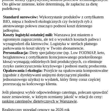
Oto główne zmienne, które determinują, ile zapłacisz za dietę
pudełkową:
Standard surowców:
Wykorzystanie produktów z certyfikatem
BIO, mięsa z hodowli ekologicznych czy świeżych ryb z
atestowanego połowu znacząco podnosi koszt dziennego
jadłospisu.
Koszty logistyki ostatniej mili:
Warszawa jest miastem o
ogromnym zagęszczeniu, ale też o wysokich kosztach paliwa i
wynagrodzeń dla kierowców. Logistyka w strefach płatnego
parkowania to koszt ukryty w Twoim abonamencie.
Personalizacja:
Diety specjalistyczne (np. Low FODMAP, keto,
bezglutenowa z certyfikatem licencjonowanego przekreślonego
kłosa) wymagają oddzielnych linii produkcyjnych, co eliminuje
ryzyko zanieczyszczenia krzyżowego i podnosi marżę producenta.
Opakowania i ekologia:
Przejście na opakowania kompostowalne
(zgodnie z dyrektywami unijnymi dotyczącymi plastiku
jednorazowego użytku) to wydatek, który firmy coraz częściej
przerzucają na końcowego klienta.
Jeśli planujesz wybór odpowiedniego cateringu, polecam sprawdzić
nasze zestawienie, w którym oceniamy jakość w relacji do ceny:
ranking cateringów dietetycznych w Warszawie
.
Realistyczny przegląd cenowy na 2026 rok