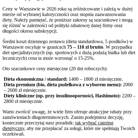
Ceny w Warszawie w 2026 roku są zróżnicowane i zależą w dużej
mierze od wybranej kaloryczności oraz stopnia zaawansowania
diety. Należy pamiętać, że poniższe zakresy są szacunkowe i mogą
się różnić w zależności od polityki rabatowej danej firmy oraz
długości okresu subskrypcji.
Średni koszt dziennego zestawu (dieta standardowa, 5 posiłków) w
Warszawie oscyluje w granicach
75 – 110 zł brutto
. W przypadku
diet specjalistycznych (np. sportowych z dużą podażą białka lub diet
leczniczych) cena ta może wzrosnąć o 15-25%.
Oto szacunkowe ceny miesięczne (20 dni roboczych):
Dieta ekonomiczna / standard:
1400 – 1800 zł miesięcznie.
Dieta premium (bio, dieta pudełkowa z wyborem menu):
2000
– 2600 zł miesięcznie.
Diety kliniczne (np. przy insulinooporności, Hashimoto):
2200 –
2800 zł miesięcznie.
Warto zwrócić uwagę, że wiele firm oferuje atrakcyjne rabaty przy
zamówieniach długoterminowych. Zanim podejmiesz decyzję,
koniecznie przeczytaj nasz poradnik:
jak wybrać catering
dietetyczny
, aby nie przepłacać za usługi, które nie spełniają Twoich
oczekiwań.