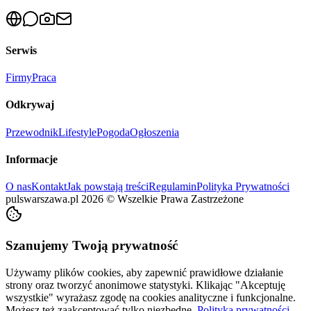
Serwis
Firmy
Praca
Odkrywaj
Przewodnik
Lifestyle
Pogoda
Ogłoszenia
Informacje
O nas
Kontakt
Jak powstają treści
Regulamin
Polityka Prywatności
pulswarszawa.pl
2026
©
Wszelkie Prawa Zastrzeżone
Szanujemy Twoją prywatność
Używamy plików cookies, aby zapewnić prawidłowe działanie
strony oraz tworzyć anonimowe statystyki. Klikając "Akceptuję
wszystkie" wyrażasz zgodę na cookies analityczne i funkcjonalne.
Możesz też zaakceptować tylko niezbędne.
Polityka prywatności