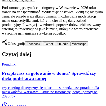
Podsumowując, rynek cateringowy w Warszawie w 2026 roku
stawia na transparentność. Wybierając dostawcę, kieruj się nie tylko
ceną, ale przede wszystkim opiniami, możliwością modyfikacji
menu oraz certyfikatami, którymi chwali się dany zakład
produkcyjny. Inwestycja w zdrowie poprzez dobrze zbilansowany
catering to inwestycja w jakość życia, której nie warto przeliczać
wyłącznie na najniższą stawkę za pudełko.
Udostępnij:
Facebook
Twitter
LinkedIn
WhatsApp
Czytaj dalej
Poradniki
Przepłacasz za gotowanie w domu? Sprawdź czy
dieta pudełkowa taniej
czy catering dietetyczny się opłaca — sprawdź nasz poradnik dla
mieszkańców Warszawa. Aktualne informacje, ceny i porady na
2026 rok.