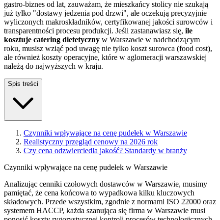
gastro-biznes od lat, zauważam, że mieszkańcy stolicy nie szukają
już tylko "dostawy jedzenia pod drzwi", ale oczekują precyzyjnie
wyliczonych makroskładników, certyfikowanej jakości surowców i
transparentności procesu produkcji. Jeśli zastanawiasz się,
ile
kosztuje catering dietetyczny
w Warszawie w nadchodzącym
roku, musisz wziąć pod uwagę nie tylko koszt surowca (food cost),
ale również koszty operacyjne, które w aglomeracji warszawskiej
należą do najwyższych w kraju.
Spis treści
Czynniki wpływające na cenę pudełek w Warszawie
Realistyczny przegląd cenowy na 2026 rok
Czy cena odzwierciedla jakość? Standardy w branży
Czynniki wpływające na cenę pudełek w Warszawie
Analizując cenniki czołowych dostawców w Warszawie, musimy
pamiętać, że cena końcowa to wypadkowa kilku kluczowych
składowych. Przede wszystkim, zgodnie z normami ISO 22000 oraz
systemem HACCP, każda szanująca się firma w Warszawie musi
ponosić koszty rygorystycznej kontroli procesów technologicznych.