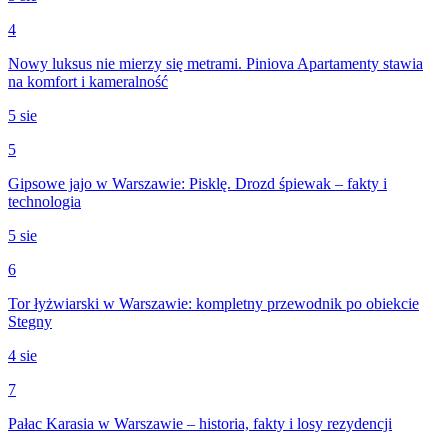
4
Nowy luksus nie mierzy się metrami. Piniova Apartamenty stawia
na komfort i kameralność
5 sie
5
Gipsowe jajo w Warszawie: Pisklę. Drozd śpiewak – fakty i
technologia
5 sie
6
Tor łyżwiarski w Warszawie: kompletny przewodnik po obiekcie
Stegny
4 sie
7
Pałac Karasia w Warszawie – historia, fakty i losy rezydencji