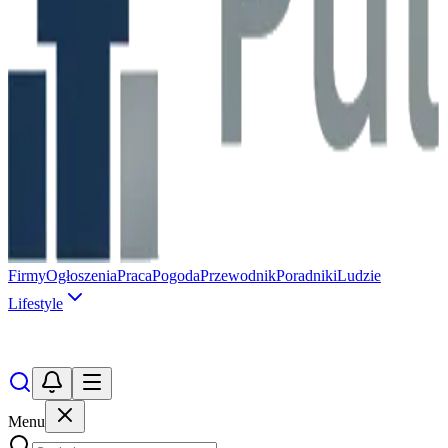
Firmy
Ogłoszenia
Praca
Pogoda
Przewodnik
Poradniki
Ludzie
Lifestyle
Menu