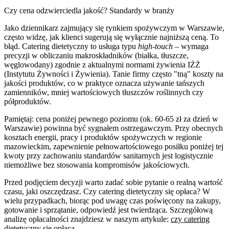
Czy cena odzwierciedla jakość? Standardy w branży
Jako dziennikarz zajmujący się rynkiem spożywczym w Warszawie,
często widzę, jak klienci sugerują się wyłącznie najniższą ceną. To
błąd. Catering dietetyczny to usługa typu
high-touch
– wymaga
precyzji w obliczaniu makroskładników (białka, tłuszcze,
węglowodany) zgodnie z aktualnymi normami żywienia IŻŻ
(Instytutu Żywności i Żywienia). Tanie firmy często "tną" koszty na
jakości produktów, co w praktyce oznacza używanie tańszych
zamienników, mniej wartościowych tłuszczów roślinnych czy
półproduktów.
Pamiętaj: cena poniżej pewnego poziomu (ok. 60-65 zł za dzień w
Warszawie) powinna być sygnałem ostrzegawczym. Przy obecnych
kosztach energii, pracy i produktów spożywczych w regionie
mazowieckim, zapewnienie pełnowartościowego posiłku poniżej tej
kwoty przy zachowaniu standardów sanitarnych jest logistycznie
niemożliwe bez stosowania kompromisów jakościowych.
Przed podjęciem decyzji warto zadać sobie pytanie o realną wartość
czasu, jaki oszczędzasz. Czy catering dietetyczny się opłaca? W
wielu przypadkach, biorąc pod uwagę czas poświęcony na zakupy,
gotowanie i sprzątanie, odpowiedź jest twierdząca. Szczegółową
analizę opłacalności znajdziesz w naszym artykule:
czy catering
dietetyczny się opłaca
.