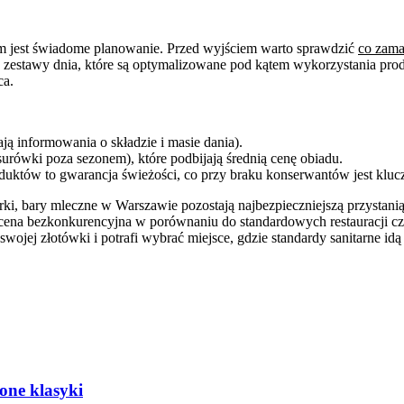
em jest świadome planowanie. Przed wyjściem warto sprawdzić
co zam
 zestawy dnia, które są optymalizowane pod kątem wykorzystania pr
ca.
 informowania o składzie i masie dania).
rówki poza sezonem), które podbijają średnią cenę obiadu.
uktów to gwarancja świeżości, co przy braku konserwantów jest klu
i, bary mleczne w Warszawie pozostają najbezpieczniejszą przystanią 
na bezkonkurencyjna w porównaniu do standardowych restauracji czy d
ojej złotówki i potrafi wybrać miejsce, gdzie standardy sanitarne idą
one klasyki