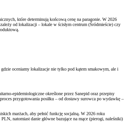
nicznych, które determinują końcową cenę na paragonie. W 2026
 zależy od lokalizacji – lokale w ścisłym centrum (Śródmieście) czy
roduktową.
, gdzie oceniamy lokalizacje nie tylko pod kątem smakowym, ale i
nitarno-epidemiologiczne określone przez Sanepid oraz przepisy
e proces przygotowania posiłku – od dostawy surowca po wydawkę –
kich marżach, aby pełnić funkcję socjalną. W 2026 roku
PLN, natomiast danie główne bazujące na mące (pierogi, naleśniki)