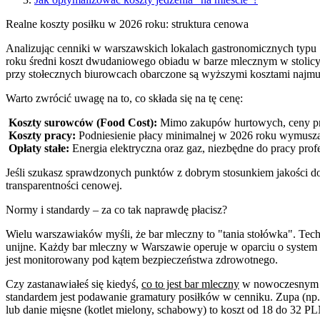
Realne koszty posiłku w 2026 roku: struktura cenowa
Analizując cenniki w warszawskich lokalach gastronomicznych typu
roku średni koszt dwudaniowego obiadu w barze mlecznym w stolicy 
przy stołecznych biurowcach obarczone są wyższymi kosztami najmu 
Warto zwrócić uwagę na to, co składa się na tę cenę:
Koszty surowców (Food Cost):
Mimo zakupów hurtowych, ceny pr
Koszty pracy:
Podniesienie płacy minimalnej w 2026 roku wymusza 
Opłaty stałe:
Energia elektryczna oraz gaz, niezbędne do pracy p
Jeśli szukasz sprawdzonych punktów z dobrym stosunkiem jakości d
transparentności cenowej.
Normy i standardy – za co tak naprawdę płacisz?
Wielu warszawiaków myśli, że bar mleczny to "tania stołówka". Techn
unijne. Każdy bar mleczny w Warszawie operuje w oparciu o system
jest monitorowany pod kątem bezpieczeństwa zdrowotnego.
Czy zastanawiałeś się kiedyś,
co to jest bar mleczny
w nowoczesnym wy
standardem jest podawanie gramatury posiłków w cenniku. Zupa (np.
lub danie mięsne (kotlet mielony, schabowy) to koszt od 18 do 32 PLN