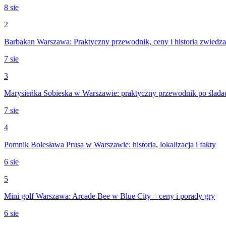
8 sie
2
Barbakan Warszawa: Praktyczny przewodnik, ceny i historia zwiedza
7 sie
3
Marysieńka Sobieska w Warszawie: praktyczny przewodnik po śladach
7 sie
4
Pomnik Bolesława Prusa w Warszawie: historia, lokalizacja i fakty
6 sie
5
Mini golf Warszawa: Arcade Bee w Blue City – ceny i porady gry
6 sie