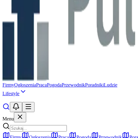
Firmy
Ogłoszenia
Praca
Pogoda
Przewodnik
Poradniki
Ludzie
Lifestyle
Menu
Firmy
Ogłoszenia
Praca
Pogoda
Przewodnik
Pora