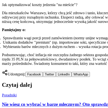
Jak optymalizować koszty jedzenia "na mieście"?
Dla mieszkańców Warszawy, którzy chcą jeść zdrowo i tanio, klucz
odżywczej przy rozsądnym rachunku. Eksperci radzą, aby celować w
niższą cenę końcową, utrzymując jednocześnie wysoką jakość surow
Pamiętajmy o:
Sprawdzaniu wagi porcji przed zamówieniem (normy unijne wymagają
Unikaniu dodatków "premium" (np. importowane soki, specyficzne su
Wybieraniu barów mlecznych z dużym ruchem – wysoka rotacja prod
Podsumowując, choć inflacja nie oszczędza żadnego sektora gospodark
rzędu 35 PLN za pełnowartościowy, dwudaniowy posiłek. To wciąż ce
marży pośredników. Świadomy konsument to taki, który zna wartość sw
Udostępnij:
Facebook
Twitter
LinkedIn
WhatsApp
Czytaj dalej
Poradniki
Nie wiesz co wybrać w barze mlecznym? Oto sprawdz