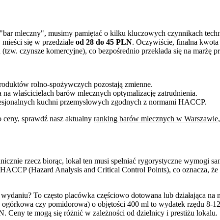
 "bar mleczny", musimy pamiętać o kilku kluczowych czynnikach tech
mieści się w przedziale
od 28 do 45 PLN
. Oczywiście, finalna kwota
(tzw. czynsze komercyjne), co bezpośrednio przekłada się na marżę p
oduktów rolno-spożywczych pozostają zmienne.
na właścicielach barów mlecznych optymalizację zatrudnienia.
rofesjonalnych kuchni przemysłowych zgodnych z normami HACCP.
o ceny, sprawdź nasz aktualny
ranking barów mlecznych w Warszawie
icznie rzecz biorąc, lokal ten musi spełniać rygorystyczne wymogi sa
 HACCP (Hazard Analysis and Critical Control Points), co oznacza, ż
daniu? To często placówka częściowo dotowana lub działająca na nis
 ogórkowa czy pomidorowa) o objętości 400 ml to wydatek rzędu 8-12 
. Ceny te mogą się różnić w zależności od dzielnicy i prestiżu lokalu.