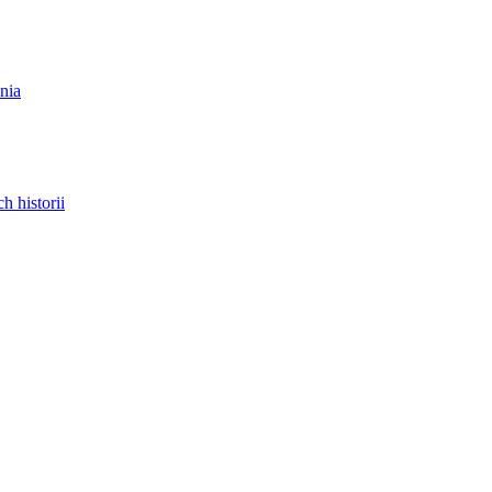
nia
 historii