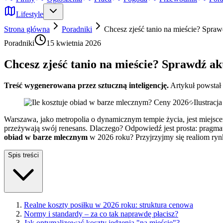
Lifestyle
Strona główna
Poradniki
Chcesz zjeść tanio na mieście? Spra
Poradniki
15 kwietnia 2026
Chcesz zjeść tanio na mieście? Sprawdź a
Treść wygenerowana przez sztuczną inteligencję.
Artykuł powstał
Ilustrac
Warszawa, jako metropolia o dynamicznym tempie życia, jest miejs
przeżywają swój renesans. Dlaczego? Odpowiedź jest prosta: pragma
obiad w barze mlecznym
w 2026 roku? Przyjrzyjmy się realiom rynk
Spis treści
Realne koszty posiłku w 2026 roku: struktura cenowa
Normy i standardy – za co tak naprawdę płacisz?
Jak optymalizować koszty jedzenia "na mieście"?