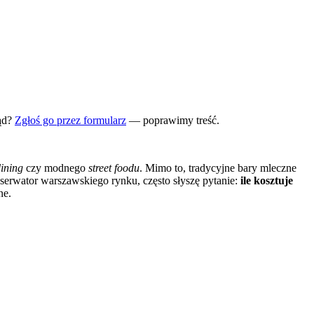
ąd?
Zgłoś go przez formularz
— poprawimy treść.
dining
czy modnego
street foodu
. Mimo to, tradycyjne bary mleczne
serwator warszawskiego rynku, często słyszę pytanie:
ile kosztuje
ne.