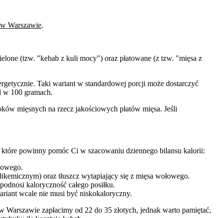
 w Warszawie
.
lone (tzw. "kebab z kuli mocy") oraz płatowane (z tzw. "mięsa z
energetycznie. Taki wariant w standardowej porcji może dostarczyć
al w 100 gramach.
oków mięsnych na rzecz jakościowych płatów mięsa. Jeśli
 które powinny pomóc Ci w szacowaniu dziennego bilansu kalorii:
ezowego.
likemicznym) oraz tłuszcz wytapiający się z mięsa wołowego.
podnosi kaloryczność całego posiłku.
ariant wcale nie musi być niskokaloryczny.
w w Warszawie zapłacimy od 22 do 35 złotych, jednak warto pamiętać,