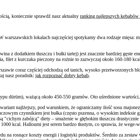
tnością, koniecznie sprawdź nasz aktualny
ranking najlepszych kebabów
W warszawskich lokalach najczęściej spotykamy dwa rodzaje mięsa: mie
ina z dodatkiem tłuszczu i bułki tartej) jest znacznie bardziej gęste 
 filet z kurczaka pieczony na rożnie to zazwyczaj około 160-180 kc
szawie coraz częściej odchodzą od tanich, wysoko przetworzonych bl
taj nasz poradnik:
jak rozpoznać dobry kebab
.
(typu dürüm), ważącą około 450-550 gramów. Oto uśrednione wartości,
 wariant najlżejszy, pod warunkiem, że ograniczamy ilość sosu majon
uczowym czynnikiem jest bułka (często pszenna, o wysokim indeksie g
są "cichym zabójcą" diety – smażenie w głębokim tłuszczu drastycznie 
1000 kcal. Halloumi jest serem bardzo tłustym, co sprawia, że wege-w
lędu na rosnące koszty energii i logistyki produktów. Średnio za zesta