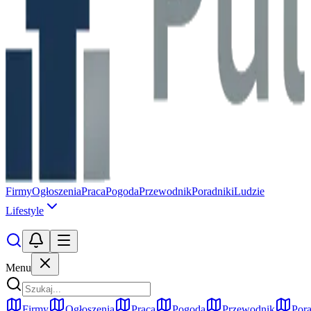
Firmy
Ogłoszenia
Praca
Pogoda
Przewodnik
Poradniki
Ludzie
Lifestyle
Menu
Firmy
Ogłoszenia
Praca
Pogoda
Przewodnik
Pora