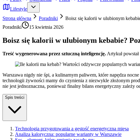
Lifestyle
Strona główna
Poradniki
Boisz się kalorii w ulubionym kebabi
Poradniki
15 kwietnia 2026
Boisz się kalorii w ulubionym kebabie? Po
Treść wygenerowana przez sztuczną inteligencję.
Artykuł powstał
Warszawa nigdy nie śpi, a kulinarnym paliwem, które napędza nocne 
technologii żywności mamy do czynienia z niezwykle złożonym produk
nie jest jednoznaczna, ponieważ finalny bilans energetyczny zależy o
Spis treści
Technologia przygotowania a gęstość energetyczna mięsa
Analiza kaloryczna: popularne warianty w Warszawie
Sos – element, który zmienia zasady gry