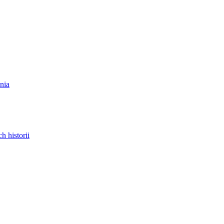
nia
 historii