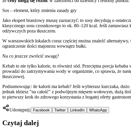
że
ceny mogą się różnić
w zależności od dzielnicy i renomy punktu.
Sos – element, który zmienia zasady gry
Jako ekspert branżowy muszę zaznaczyć: to sosy decydują o ostatec
klasycznego sosu czosnkowego to ok. 80–120 kcal. Jeśli zamawiasz 
odżywczych poza tłuszczem.
W warszawskich lokalach coraz częściej można znaleźć alternatywy, tak
ograniczenie ilości majonezu wewnątrz bułki.
Na co jeszcze zwrócić uwagę?
Kebab to nie tylko kalorie, to również sód. Przeciętna porcja keb
prowadzi do zatrzymywania wody w organizmie, co sprawia, że nastę
tłuszczowej.
Podsumowując: ile kalorii ma kebab? Jeśli wybierasz kurczaka, dużo ś
jednak idziesz "na całość" z podwójnym mięsem wołowym, dużą iloś
to pierwszy krok do zdrowego korzystania z bogatej oferty gastrono
Udostępnij:
Facebook
Twitter
LinkedIn
WhatsApp
Czytaj dalej