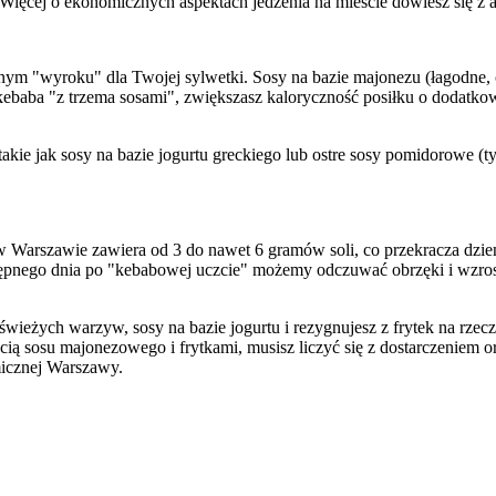
 Więcej o ekonomicznych aspektach jedzenia na mieście dowiesz się z 
znym "wyroku" dla Twojej sylwetki. Sosy na bazie majonezu (łagodne,
kebaba "z trzema sosami", zwiększasz kaloryczność posiłku o dodatkow
ie jak sosy na bazie jogurtu greckiego lub ostre sosy pomidorowe (typu
aba w Warszawie zawiera od 3 do nawet 6 gramów soli, co przekracza 
pnego dnia po "kebabowej uczcie" możemy odczuwać obrzęki i wzrost w
wieżych warzyw, sosy na bazie jogurtu i rezygnujesz z frytek na rzecz 
cią sosu majonezowego i frytkami, musisz liczyć się z dostarczenie
micznej Warszawy.