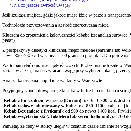
Na co jeszcze zwrócić uwagę?
Jeśli szukasz miejsca, gdzie jakość mięsa idzie w parze z transparen
Technologia przygotowania a gęstość energetyczna mięsa
Kluczem do zrozumienia kaloryczności kebaba jest analiza surowca. 
płata").
Z perspektywy dietetyki klinicznej, mięso mielone (baranina lub wołow
nawet 350-400 kcal w samych 100 gramach produktu. Dla porównania,
Warto pamiętać o normach jakościowych. Profesjonalne lokale w War
zastanawiasz się, na co zwracać uwagę przy wyborze lokalu, przeczy
Analiza kaloryczna: popularne warianty w Warszawie
Przyjmijmy standardową porcję kebaba w bułce lub cieńkim cieście 
Kebab z kurczakiem w cieście (Dürüm):
ok. 650–800 kcal. Jest to
Kebab wołowy lub mieszany w bułce:
ok. 850–1100 kcal. Tutaj kl
Kebab Box (mięso z frytkami):
od 900 do nawet 1400 kcal. Frytki 
Kebab wegetariański (z falafelem lub serem halloumi):
od 700 do 
Pamiętaj, że ceny w stolicy uległy w ostatnim czasie zmianie ze wzg