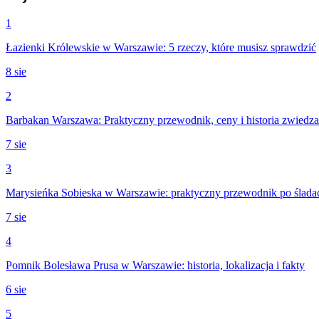
1
Łazienki Królewskie w Warszawie: 5 rzeczy, które musisz sprawdzić
8 sie
2
Barbakan Warszawa: Praktyczny przewodnik, ceny i historia zwiedza
7 sie
3
Marysieńka Sobieska w Warszawie: praktyczny przewodnik po śladach
7 sie
4
Pomnik Bolesława Prusa w Warszawie: historia, lokalizacja i fakty
6 sie
5