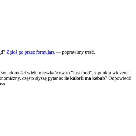
ąd?
Zgłoś go przez formularz
— poprawimy treść.
w świadomości wielu mieszkańców to "fast food", z punktu widzenia
nomiczny, często słyszę pytanie:
ile kalorii ma kebab
? Odpowiedź
osu.