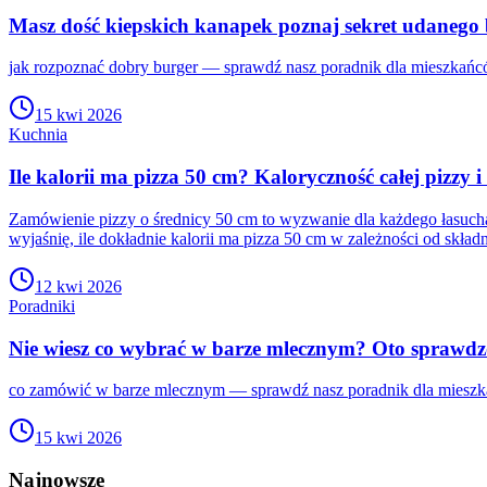
Masz dość kiepskich kanapek poznaj sekret udanego
jak rozpoznać dobry burger — sprawdź nasz poradnik dla mieszkańcó
15 kwi 2026
Kuchnia
Ile kalorii ma pizza 50 cm? Kaloryczność całej pizzy 
Zamówienie pizzy o średnicy 50 cm to wyzwanie dla każdego łasucha,
wyjaśnię, ile dokładnie kalorii ma pizza 50 cm w zależności od skła
12 kwi 2026
Poradniki
Nie wiesz co wybrać w barze mlecznym? Oto sprawdz
co zamówić w barze mlecznym — sprawdź nasz poradnik dla mieszka
15 kwi 2026
Najnowsze