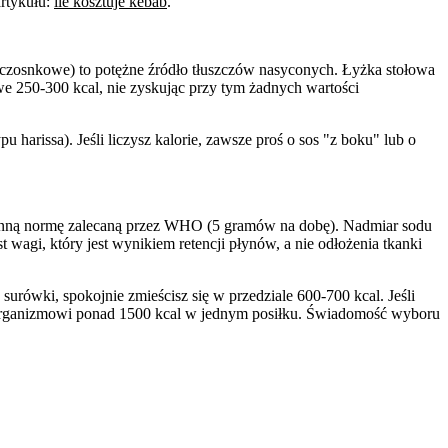
artykułu:
ile kosztuje kebab
.
 czosnkowe) to potężne źródło tłuszczów nasyconych. Łyżka stołowa
e 250-300 kcal, nie zyskując przy tym żadnych wartości
 harissa). Jeśli liczysz kalorie, zawsze proś o sos "z boku" lub o
dzienną normę zalecaną przez WHO (5 gramów na dobę). Nadmiar sodu
agi, który jest wynikiem retencji płynów, a nie odłożenia tkanki
surówki, spokojnie zmieścisz się w przedziale 600-700 kcal. Jeśli
m organizmowi ponad 1500 kcal w jednym posiłku. Świadomość wyboru