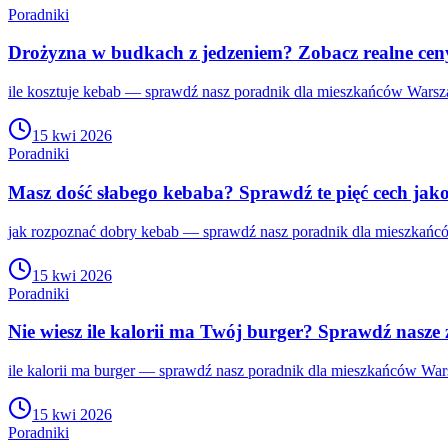
Poradniki
Drożyzna w budkach z jedzeniem? Zobacz realne ce
ile kosztuje kebab — sprawdź nasz poradnik dla mieszkańców Warsza
15 kwi 2026
Poradniki
Masz dość słabego kebaba? Sprawdź te pięć cech jako
jak rozpoznać dobry kebab — sprawdź nasz poradnik dla mieszkańcó
15 kwi 2026
Poradniki
Nie wiesz ile kalorii ma Twój burger? Sprawdź nasze 
ile kalorii ma burger — sprawdź nasz poradnik dla mieszkańców Wars
15 kwi 2026
Poradniki