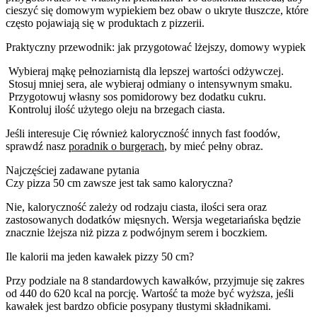
cieszyć się domowym wypiekiem bez obaw o ukryte tłuszcze, które
często pojawiają się w produktach z pizzerii.
Praktyczny przewodnik: jak przygotować lżejszy, domowy wypiek
Wybieraj mąkę pełnoziarnistą dla lepszej wartości odżywczej.
Stosuj mniej sera, ale wybieraj odmiany o intensywnym smaku.
Przygotowuj własny sos pomidorowy bez dodatku cukru.
Kontroluj ilość użytego oleju na brzegach ciasta.
Jeśli interesuje Cię również kaloryczność innych fast foodów,
sprawdź nasz
poradnik o burgerach
, by mieć pełny obraz.
Najczęściej zadawane pytania
Czy pizza 50 cm zawsze jest tak samo kaloryczna?
Nie, kaloryczność zależy od rodzaju ciasta, ilości sera oraz
zastosowanych dodatków mięsnych. Wersja wegetariańska będzie
znacznie lżejsza niż pizza z podwójnym serem i boczkiem.
Ile kalorii ma jeden kawałek pizzy 50 cm?
Przy podziale na 8 standardowych kawałków, przyjmuje się zakres
od 440 do 620 kcal na porcję. Wartość ta może być wyższa, jeśli
kawałek jest bardzo obficie posypany tłustymi składnikami.