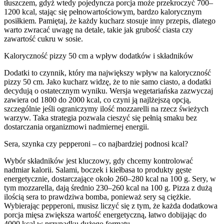
tłuszczem, gdyż wtedy pojedyncza porcja może przekroczyć 700–
1200 kcal, stając się pełnowartościowym, bardzo kalorycznym
posiłkiem. Pamiętaj, że każdy kucharz stosuje inny przepis, dlatego
warto zwracać uwagę na detale, takie jak grubość ciasta czy
zawartość cukru w sosie.
Kaloryczność pizzy 50 cm a wpływ dodatków i składników
Dodatki to czynnik, który ma największy wpływ na kaloryczność
pizzy 50 cm. Jako kucharz widzę, że to nie samo ciasto, a dodatki
decydują o ostatecznym wyniku. Wersja wegetariańska zazwyczaj
zawiera od 1800 do 2000 kcal, co czyni ją najlżejszą opcją,
szczególnie jeśli ograniczymy ilość mozzarelli na rzecz świeżych
warzyw. Taka strategia pozwala cieszyć się pełnią smaku bez
dostarczania organizmowi nadmiernej energii.
Sera, szynka czy pepperoni – co najbardziej podnosi kcal?
Wybór składników jest kluczowy, gdy chcemy kontrolować
nadmiar kalorii. Salami, boczek i kiełbasa to produkty gęste
energetycznie, dostarczające około 260–280 kcal na 100 g. Sery, w
tym mozzarella, dają średnio 230–260 kcal na 100 g. Pizza z dużą
ilością sera to prawdziwa bomba, ponieważ sery są ciężkie.
Wybierając pepperoni, musisz liczyć się z tym, że każda dodatkowa
porcja mięsa zwiększa wartość energetyczną, łatwo dobijając do
4000 kcal w przypadku dużego formatu.