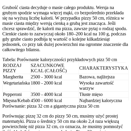
Grubość ciasta decyduje o masie całego produktu. Wersja na
grubym spodzie wymaga więcej mąki, co bezpośrednio przekłada
się na wyższą liczbę kalorii. W przypadku pizzy 50 cm, różnica w
masie ciasta między wersją cienką a grubą jest znacząca. Jeśli
chcesz sprawdzić, ile kalorii ma pizza, zawsze pytaj o rodzaj spodu.
Cienkie ciasto to zazwyczaj około 180–200 kcal na 100 g, podczas
gdy grube ciasto podbija tę wartość o kolejne kilkadziesiąt
jednostek, co przy tak dużej powierzchni ma ogromne znaczenie dla
całkowitego bilansu.
Tabela: Porównanie kaloryczności przykładowych pizz 50 cm
RODZAJ
SZACUNKOWE
CHARAKTERYSTYKA
PIZZY
KCAL (CAŁOŚĆ)
Margherita
2500 - 3000 kcal
Bazowa, najlżejsza
Wegetariańska
1800 - 2000 kcal
Wysoka zawartość
warzyw
Pepperoni
3500 - 4000 kcal
Tłuste mięso
Mięsna/Kebab
4500 - 6000 kcal
Najbardziej kaloryczna
Porównanie: pizza 32 cm a gigantyczna pizza 50 cm
Porównując pizzę 32 cm do pizzy 50 cm, musimy użyć prostej
matematyki. Pizza o średnicy 50 cm ma około 2,4 raza większą
powierzchnię niż pizza 32 cm, co oznacza, że musimy pomnożyć