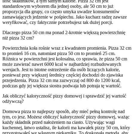
ilość składników, a tym samym kalorie. Pizza 32 cm jest
standardowym wyborem dla jednej osoby, ale 50 cm to już
propozycja dla grupy, co często umyka uwadze konsumentów
zamawiających jedzenie w pośpiechu. Jako kucharz radzę zawsze
weryfikować, czy faktycznie potrzebujesz tak dużej porcji.
Dlaczego pizza 50 cm ma ponad 2-krotnie większą powierzchnię
niż pizza 32 cm?
Powierzchnia koła rośnie wraz z kwadratem promienia. Pizza 32 cm
to promień 16 cm, natomiast pizza 50 cm to promień 25 cm.
Różnica w powierzchni jest kolosalna, co sprawia, że pizza 50 cm
może zawierać nawet 6000 kcal w najbardziej rozbudowanych
wersjach. Jest to istotne ostrzeżenie dla osób liczących kalorie,
ponieważ przy większej średnicy częściej dochodzi do zjawiska
przejedzenia. Pizza 32 cm ma zazwyczaj od 800 do 1200 kcal,
podczas gdy jej większa siostra podwaja lub potraja tę wartość.
Jak obliczyć kaloryczność pizzy domowej i sprawdzić jej wartość
odżywczą?
Domowa pizza to najlepszy sposób, aby mieć pełną kontrolę nad
tym, co jesz. Możesz obliczyć kaloryczność pizzy domowej, ważąc
każdy składnik przed nałożeniem na ciasto. Używając wagi
kuchennej, łatwo ustalisz, ile kalorii ma kawałek pizzy 50 cm, który
przygotowałeś we własnym piekarniku. To doskonała metoda, aby