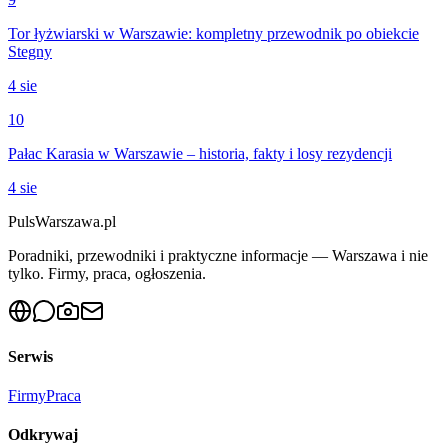
Tor łyżwiarski w Warszawie: kompletny przewodnik po obiekcie
Stegny
4 sie
10
Pałac Karasia w Warszawie – historia, fakty i losy rezydencji
4 sie
PulsWarszawa.pl
Poradniki, przewodniki i praktyczne informacje — Warszawa i nie
tylko. Firmy, praca, ogłoszenia.
Serwis
Firmy
Praca
Odkrywaj