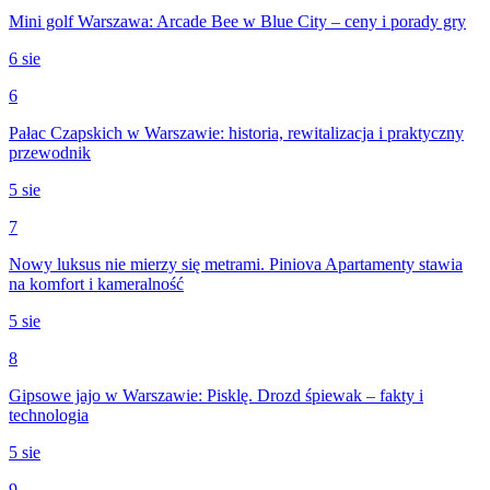
Mini golf Warszawa: Arcade Bee w Blue City – ceny i porady gry
6 sie
6
Pałac Czapskich w Warszawie: historia, rewitalizacja i praktyczny
przewodnik
5 sie
7
Nowy luksus nie mierzy się metrami. Piniova Apartamenty stawia
na komfort i kameralność
5 sie
8
Gipsowe jajo w Warszawie: Pisklę. Drozd śpiewak – fakty i
technologia
5 sie
9