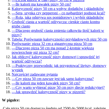
—
Ile kalorii ma kawałek pizzy 50 cm?
Kaloryczność pizzy 50 cm a wpływ dodatków i składników
—
Sera, szynka czy pepperoni – co najbardziej podnosi kcal?
—
Rola, jaką odgrywa sos pomidorowy i wybór składników
Grubość ciasta a wartość odżywcza: cienkie ciasto kontra
grube ciasto
—
Dlaczego grubość ciasta zmienia całkowitą ilość kalorii w
pizzy?
Tabela: Porównanie kaloryczności przykładowych pizz 50 cm
Porównanie: pizza 32 cm a gigantyczna pizza 50 cm
—
Dlaczego pizza 50 cm ma ponad 2-krotnie większą
powierzchnię niż pizza 32 cm?
Jak obliczyć kaloryczność pizzy domowej i sprawdzić jej
wartość odżywczą?
—
Praktyczny przewodnik: jak przygotować lżejszy, domowy
wypiek
Najczęściej zadawane pytania
—
Czy pizza 50 cm zawsze jest tak samo kaloryczna?
—
Ile kalorii ma jeden kawałek pizzy 50 cm?
—
Czy warto wybierać pizzę 50 cm przy diecie redukcyjnej?
—
Jak sprawdzić kaloryczność pizzy w pizzerii?
W pigułce:
Cała pizza 50 cm dostarcza średnio od 2500 do 5000 kcal, zależnie