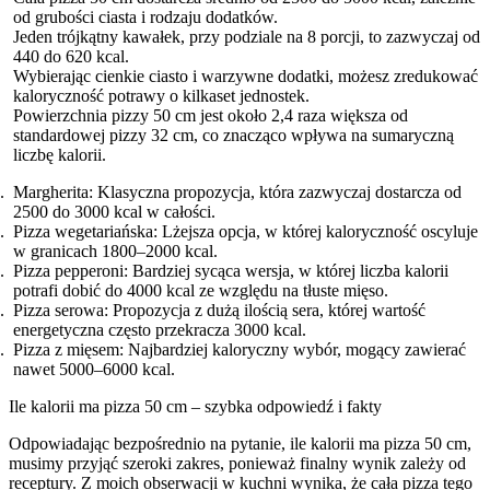
od grubości ciasta i rodzaju dodatków.
Jeden trójkątny kawałek, przy podziale na 8 porcji, to zazwyczaj od
440 do 620 kcal.
Wybierając cienkie ciasto i warzywne dodatki, możesz zredukować
kaloryczność potrawy o kilkaset jednostek.
Powierzchnia pizzy 50 cm jest około 2,4 raza większa od
standardowej pizzy 32 cm, co znacząco wpływa na sumaryczną
liczbę kalorii.
Margherita: Klasyczna propozycja, która zazwyczaj dostarcza od
2500 do 3000 kcal w całości.
Pizza wegetariańska: Lżejsza opcja, w której kaloryczność oscyluje
w granicach 1800–2000 kcal.
Pizza pepperoni: Bardziej sycąca wersja, w której liczba kalorii
potrafi dobić do 4000 kcal ze względu na tłuste mięso.
Pizza serowa: Propozycja z dużą ilością sera, której wartość
energetyczna często przekracza 3000 kcal.
Pizza z mięsem: Najbardziej kaloryczny wybór, mogący zawierać
nawet 5000–6000 kcal.
Ile kalorii ma pizza 50 cm – szybka odpowiedź i fakty
Odpowiadając bezpośrednio na pytanie, ile kalorii ma pizza 50 cm,
musimy przyjąć szeroki zakres, ponieważ finalny wynik zależy od
receptury. Z moich obserwacji w kuchni wynika, że cała pizza tego