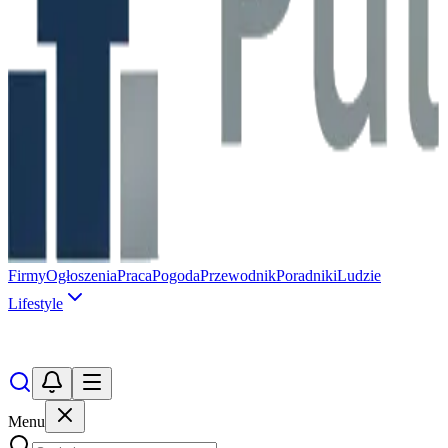
Firmy
Ogłoszenia
Praca
Pogoda
Przewodnik
Poradniki
Ludzie
Lifestyle
Menu