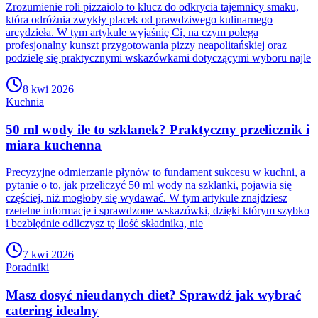
Zrozumienie roli pizzaiolo to klucz do odkrycia tajemnicy smaku,
która odróżnia zwykły placek od prawdziwego kulinarnego
arcydzieła. W tym artykule wyjaśnię Ci, na czym polega
profesjonalny kunszt przygotowania pizzy neapolitańskiej oraz
podzielę się praktycznymi wskazówkami dotyczącymi wyboru najle
8 kwi 2026
Kuchnia
50 ml wody ile to szklanek? Praktyczny przelicznik i
miara kuchenna
Precyzyjne odmierzanie płynów to fundament sukcesu w kuchni, a
pytanie o to, jak przeliczyć 50 ml wody na szklanki, pojawia się
częściej, niż mogłoby się wydawać. W tym artykule znajdziesz
rzetelne informacje i sprawdzone wskazówki, dzięki którym szybko
i bezbłędnie odliczysz tę ilość składnika, nie
7 kwi 2026
Poradniki
Masz dosyć nieudanych diet? Sprawdź jak wybrać
catering idealny