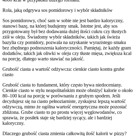
Rola, jaką odgrywa sos pomidorowy i wybór składników
Sos pomidorowy, choć sam w sobie nie jest bardzo kaloryczny,
stanowi bazę, na której budujemy smak. Istotne jest, aby sos
przygotowany był bez dodawania dużej ilości cukru czy tłustych
ziół w oleju. Świadomy wybór składników, takich jak świeża
bazylia czy pomidory, pozwala na uzyskanie wyrazistego smaku
bez zbędnego podnoszenia kaloryczności. Pamiętaj, że każdy gram
dodatków, takich jak oliwki w oleju czy tłuste mięsa, zwiększa kcal
na porcję, dlatego warto stawiać na jakość.
Grubość ciasta a wartość odżywcza: cienkie ciasto kontra grube
ciasto
Grubość ciasta to fundament, który często bywa niedoceniany.
Cienkie ciasto w stylu neapolitańskim może obniżyć kalorie o około
80–100 kcal na porcję w porównaniu z grubym spodem. Jeśli
decydujesz się na ciasto pełnoziarniste, zyskujesz lepszą wartość
odżywczą, mimo że ogólna wartość energetyczna może pozostać
zbliżona. Grube ciasto to po prostu więcej węglowodanów, co
sprawia, że posiłek staje się bardziej sycący, ale i bardziej
kaloryczny.
Dlaczego grubość ciasta zmienia całkowitą ilość kalorii w pizzy?