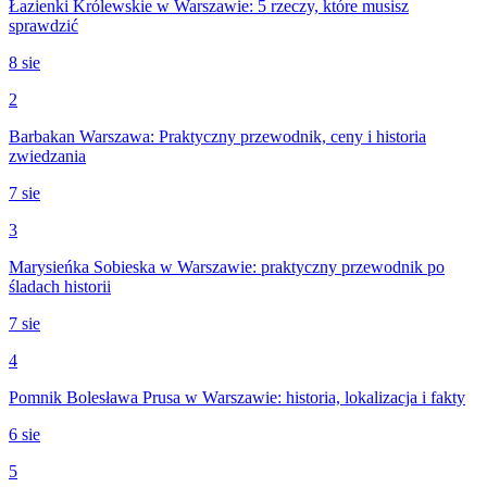
Łazienki Królewskie w Warszawie: 5 rzeczy, które musisz
sprawdzić
8 sie
2
Barbakan Warszawa: Praktyczny przewodnik, ceny i historia
zwiedzania
7 sie
3
Marysieńka Sobieska w Warszawie: praktyczny przewodnik po
śladach historii
7 sie
4
Pomnik Bolesława Prusa w Warszawie: historia, lokalizacja i fakty
6 sie
5