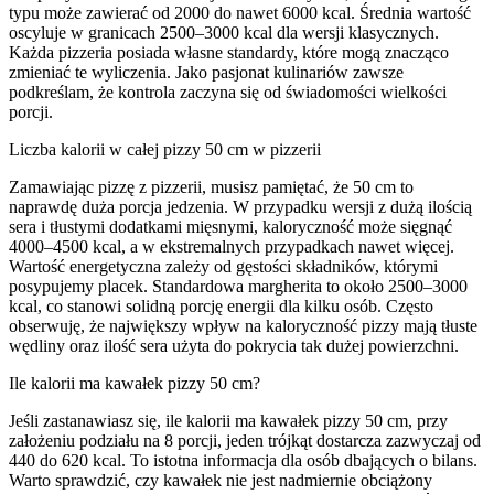
typu może zawierać od 2000 do nawet 6000 kcal. Średnia wartość
oscyluje w granicach 2500–3000 kcal dla wersji klasycznych.
Każda pizzeria posiada własne standardy, które mogą znacząco
zmieniać te wyliczenia. Jako pasjonat kulinariów zawsze
podkreślam, że kontrola zaczyna się od świadomości wielkości
porcji.
Liczba kalorii w całej pizzy 50 cm w pizzerii
Zamawiając pizzę z pizzerii, musisz pamiętać, że 50 cm to
naprawdę duża porcja jedzenia. W przypadku wersji z dużą ilością
sera i tłustymi dodatkami mięsnymi, kaloryczność może sięgnąć
4000–4500 kcal, a w ekstremalnych przypadkach nawet więcej.
Wartość energetyczna zależy od gęstości składników, którymi
posypujemy placek. Standardowa margherita to około 2500–3000
kcal, co stanowi solidną porcję energii dla kilku osób. Często
obserwuję, że największy wpływ na kaloryczność pizzy mają tłuste
wędliny oraz ilość sera użyta do pokrycia tak dużej powierzchni.
Ile kalorii ma kawałek pizzy 50 cm?
Jeśli zastanawiasz się, ile kalorii ma kawałek pizzy 50 cm, przy
założeniu podziału na 8 porcji, jeden trójkąt dostarcza zazwyczaj od
440 do 620 kcal. To istotna informacja dla osób dbających o bilans.
Warto sprawdzić, czy kawałek nie jest nadmiernie obciążony