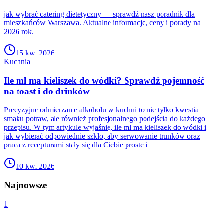
jak wybrać catering dietetyczny — sprawdź nasz poradnik dla
mieszkańców Warszawa. Aktualne informacje, ceny i porady na
2026 rok.
15 kwi 2026
Kuchnia
Ile ml ma kieliszek do wódki? Sprawdź pojemność
na toast i do drinków
Precyzyjne odmierzanie alkoholu w kuchni to nie tylko kwestia
smaku potraw, ale również profesjonalnego podejścia do każdego
przepisu. W tym artykule wyjaśnię, ile ml ma kieliszek do wódki i
jak wybierać odpowiednie szkło, aby serwowanie trunków oraz
praca z recepturami stały się dla Ciebie proste i
10 kwi 2026
Najnowsze
1