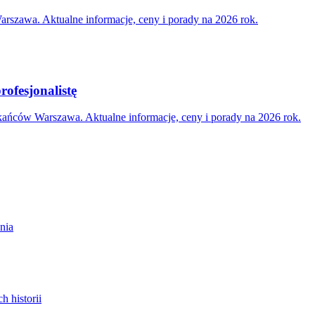
szawa. Aktualne informacje, ceny i porady na 2026 rok.
ofesjonalistę
kańców Warszawa. Aktualne informacje, ceny i porady na 2026 rok.
nia
 historii