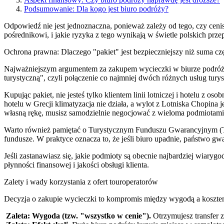
Podsumowanie: Dla kogo jest biuro podróży?
Odpowiedź nie jest jednoznaczna, ponieważ zależy od tego, czy cenis
pośrednikowi, i jakie ryzyka z tego wynikają w świetle polskich prze
Ochrona prawna: Dlaczego "pakiet" jest bezpieczniejszy niż suma cz
Najważniejszym argumentem za zakupem wycieczki w biurze podróży je
turystyczną", czyli połączenie co najmniej dwóch różnych usług turys
Kupując pakiet, nie jesteś tylko klientem linii lotniczej i hotelu z 
hotelu w Grecji klimatyzacja nie działa, a wylot z Lotniska Chopina
własną rękę, musisz samodzielnie negocjować z wieloma podmiotami, co
Warto również pamiętać o Turystycznym Funduszu Gwarancyjnym (T
fundusze. W praktyce oznacza to, że jeśli biuro upadnie, państwo gw
Jeśli zastanawiasz się, jakie podmioty są obecnie najbardziej wiar
płynności finansowej i jakości obsługi klienta.
Zalety i wady korzystania z ofert touroperatorów
Decyzja o zakupie wycieczki to kompromis między wygodą a koszte
Zaleta: Wygoda (tzw. "wszystko w cenie").
Otrzymujesz transfer z