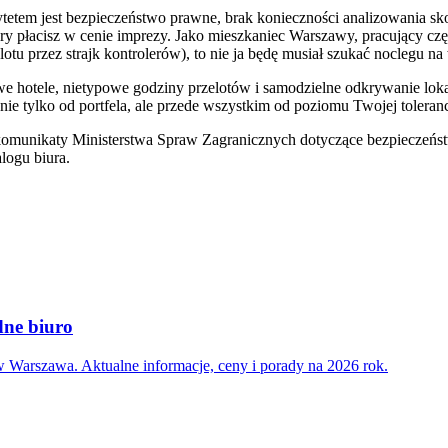
etem jest bezpieczeństwo prawne, brak konieczności analizowania sk
óry płacisz w cenie imprezy. Jako mieszkaniec Warszawy, pracujący cz
tu przez strajk kontrolerów), to nie ja będę musiał szukać noclegu na
ikowe hotele, nietypowe godziny przelotów i samodzielne odkrywanie lok
nie tylko od portfela, ale przede wszystkim od poziomu Twojej toleran
 komunikaty Ministerstwa Spraw Zagranicznych dotyczące bezpieczeńst
alogu biura.
dne biuro
 Warszawa. Aktualne informacje, ceny i porady na 2026 rok.