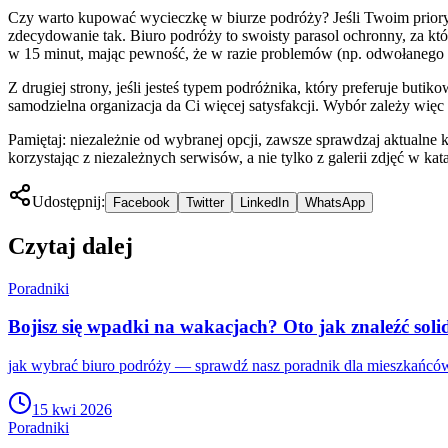
Czy warto kupować wycieczkę w biurze podróży? Jeśli Twoim prioryt
zdecydowanie tak. Biuro podróży to swoisty parasol ochronny, za kt
w 15 minut, mając pewność, że w razie problemów (np. odwołanego lo
Z drugiej strony, jeśli jesteś typem podróżnika, który preferuje but
samodzielna organizacja da Ci więcej satysfakcji. Wybór zależy więc 
Pamiętaj: niezależnie od wybranej opcji, zawsze sprawdzaj aktualne
korzystając z niezależnych serwisów, a nie tylko z galerii zdjęć w kat
Udostępnij:
Facebook
Twitter
LinkedIn
WhatsApp
Czytaj dalej
Poradniki
Bojisz się wpadki na wakacjach? Oto jak znaleźć soli
jak wybrać biuro podróży — sprawdź nasz poradnik dla mieszkańców
15 kwi 2026
Poradniki