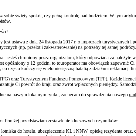
z sobie święty spokój, czy pełną kontrolę nad budżetem. W tym artyku
pisów.
ęści?
st ustawa z dnia 24 listopada 2017 r. o imprezach turystycznych i p
tycznych (np. przelot i zakwaterowanie) na potrzeby tej samej podróży
osobna. Jesteś chroniony przez organizatora, który odpowiada za należy
 jest opóźniony o 12 godzin, to touroperator ma obowiązek zapewnić C
 często kończy się wielomiesięczną batalią z działami reklamacji lini
FG) oraz Turystycznym Funduszu Pomocowym (TFP). Każde licencjon
arantuje Ci powrót do kraju oraz zwrot wpłaconych pieniędzy. Samodzie
ygodne na naszym lokalnym rynku, zachęcam do sprawdzenia naszego
ran
m. Poniżej przedstawiam zestawienie kluczowych czynników:
 lotniska do hotelu, ubezpieczenie KL i NNW, opiekę rezydenta oraz, 