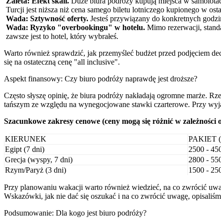
Zaleta: Efekt skali.
Duże biura podróży kupują miejsca w samolota
Turcji jest niższa niż cena samego biletu lotniczego kupionego w osta
Wada: Sztywność oferty.
Jesteś przywiązany do konkretnych godzi
Wada: Ryzyko "overbookingu" w hotelu.
Mimo rezerwacji, stand
zawsze jest to hotel, który wybrałeś.
Warto również sprawdzić, jak przemyśleć budżet przed podjęciem d
się na ostateczną cenę "all inclusive".
Aspekt finansowy: Czy biuro podróży naprawdę jest droższe?
Często słyszę opinię, że biura podróży nakładają ogromne marże. Rze
tańszym ze względu na wynegocjowane stawki czarterowe. Przy wyjaz
Szacunkowe zakresy cenowe (ceny mogą się różnić w zależności o
KIERUNEK
PAKIET 
Egipt (7 dni)
2500 - 4
Grecja (wyspy, 7 dni)
2800 - 5
Rzym/Paryż (3 dni)
1500 - 2
Przy planowaniu wakacji warto również wiedzieć, na co zwrócić uw
Wskazówki, jak nie dać się oszukać i na co zwrócić uwagę, opisali
Podsumowanie: Dla kogo jest biuro podróży?