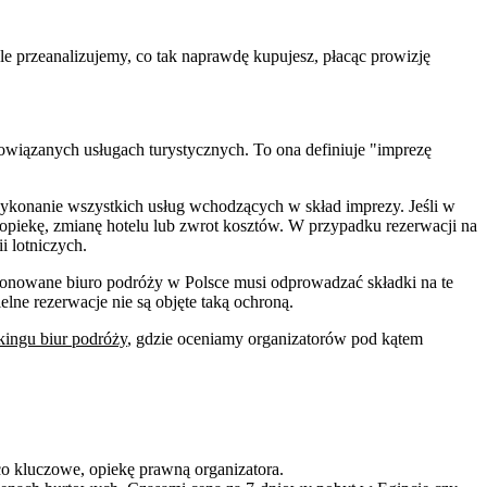
le przeanalizujemy, co tak naprawdę kupujesz, płacąc prowizję
owiązanych usługach turystycznych. To ona definiuje "imprezę
.
te wykonanie wszystkich usług wchodzących w skład imprezy. Jeśli w
i opiekę, zmianę hotelu lub zwrot kosztów. W przypadku rezerwacji na
i lotniczych.
owane biuro podróży w Polsce musi odprowadzać składki na te
lne rezerwacje nie są objęte taką ochroną.
kingu biur podróży
, gdzie oceniamy organizatorów pod kątem
co kluczowe, opiekę prawną organizatora.