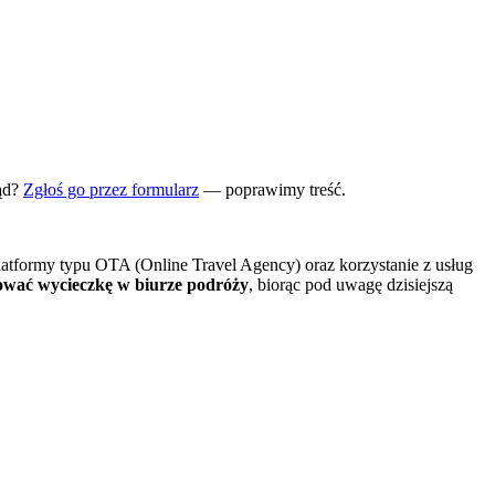
ąd?
Zgłoś go przez formularz
— poprawimy treść.
latformy typu OTA (Online Travel Agency) oraz korzystanie z usług
ować wycieczkę w biurze podróży
, biorąc pod uwagę dzisiejszą