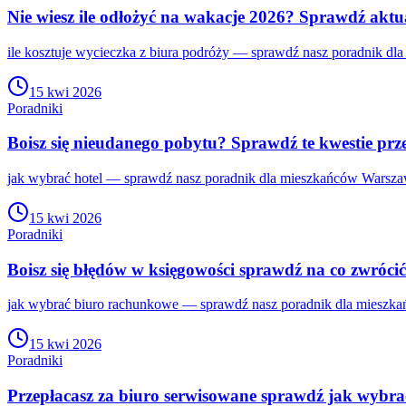
Nie wiesz ile odłożyć na wakacje 2026? Sprawdź aktu
ile kosztuje wycieczka z biura podróży — sprawdź nasz poradnik dl
15 kwi 2026
Poradniki
Boisz się nieudanego pobytu? Sprawdź te kwestie prz
jak wybrać hotel — sprawdź nasz poradnik dla mieszkańców Warszawa
15 kwi 2026
Poradniki
Boisz się błędów w księgowości sprawdź na co zwróci
jak wybrać biuro rachunkowe — sprawdź nasz poradnik dla mieszkań
15 kwi 2026
Poradniki
Przepłacasz za biuro serwisowane sprawdź jak wybrać