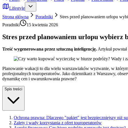
Lifestyle
Strona główna
Poradniki
Stres przed planowaniem urlopu wybi
Poradniki
15 kwietnia 2026
Stres przed planowaniem urlopu wybierz b
Treść wygenerowana przez sztuczną inteligencję.
Artykuł powstał
Planowanie wakacji to dla wielu warszawiaków wyzwanie, w którym śc
profesjonalnych touroperatorów. Jako dziennikarz z Warszawy, obserw
dynamikę cen i uwarunkowania prawne?
Spis treści
Ochrona prawna: Dlaczego "pakiet" jest bezpieczniejszy niż s
Zalety i wady korzystania z ofert touroperatorów
Aspekt finansowy: Czy biuro podróży naprawdę jest droższe?