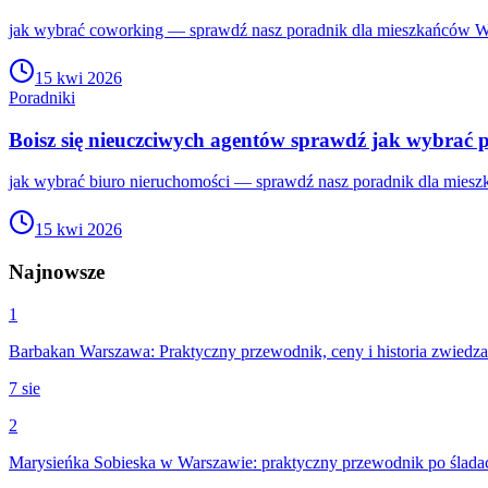
jak wybrać coworking — sprawdź nasz poradnik dla mieszkańców War
15 kwi 2026
Poradniki
Boisz się nieuczciwych agentów sprawdź jak wybrać pr
jak wybrać biuro nieruchomości — sprawdź nasz poradnik dla miesz
15 kwi 2026
Najnowsze
1
Barbakan Warszawa: Praktyczny przewodnik, ceny i historia zwiedza
7 sie
2
Marysieńka Sobieska w Warszawie: praktyczny przewodnik po śladach