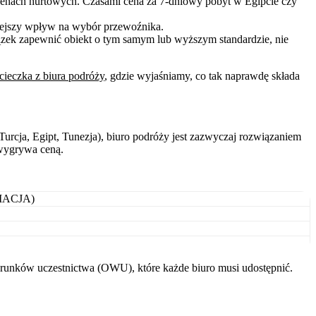
cenach hurtowych. Czasami cena za 7-dniowy pobyt w Egipcie czy
niejszy wpływ na wybór przewoźnika.
zek zapewnić obiekt o tym samym lub wyższym standardzie, nie
ycieczka z biura podróży
, gdzie wyjaśniamy, co tak naprawdę składa
Turcja, Egipt, Tunezja), biuro podróży jest zazwyczaj rozwiązaniem
 wygrywa ceną.
MACJA)
runków uczestnictwa (OWU), które każde biuro musi udostępnić.