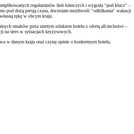
omplikowanych regulaminów linii lotniczych i wygoda "pod klucz" –
ęsto pod dużą presją czasu, doceniam możliwość "odklikania" wakacji
 własną rękę w obcym kraju.
alnych smaków poza utartym szlakiem hotelu z ofertą all-inclusive –
cji na stres w sytuacjach kryzysowych.
wa w danym kraju oraz czytaj opinie o konkretnym hotelu,