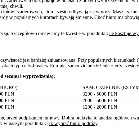
ch czarterowych oraz pokoje w hotelach z dużym wyprzedzeniem i w 
tniej chwili.
n lotów czarterowych, które często odbywają się w nocy. Masz też m
ardy w popularnych kurortach bywają zmienne. Choć biuro ma obowią
ecyzji. Szczegółowo omawiamy te kwestie w poradniku:
ile kosztuje w
czywistość jest bardziej zniuansowana. Przy popularnych kierunkach (
dach typu city-break w Europie, samodzielne złożenie oferty często
d sezonu i wyprzedzenia):
(BIURO)
SAMODZIELNIE (ESTY
500 PLN
3200 - 5000 PLN
500 PLN
2600 - 6000 PLN
500 PLN
1200 - 2000 PLN
agę przed podpisaniem umowy. Dobra praktyka to analiza ogólnych wa
śmy w naszym poradniku:
jak wybrać biuro podróży
.