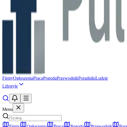
Firmy
Ogłoszenia
Praca
Pogoda
Przewodnik
Poradniki
Ludzie
Lifestyle
Menu
Firmy
Ogłoszenia
Praca
Pogoda
Przewodnik
Pora