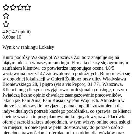
4.8
(
147
opinii
)
8.60
na
10
Wynik w rankingu Lokalsy
Biuro podróży Wakacje.pl Warszawa Żoliborz znajduje się na
piątym miejscu w naszym rankingu. Firma ta cieszy się ogromnym
zaufaniem klientów, co potwierdza imponująca ocena 4.8/5
wystawiona przez 147 zadowolonych podróżnych. Biuro mieści się
w dogodnej lokalizacji w Galerii Żoliborz przy ulicy Władysława
Broniewskiego 28, I piętro (vis a vis Pepco), 01-771 Warszawa.
Klienci mogą liczyć na wyjątkowo profesjonalną obsługę, o czym
świadczą liczne opinie chwalące zaangażowanie pracowników,
takich jak Pani Ania, Pani Kasia czy Pan Wojciech. Atmosfera w
biurze jest niezwykle przyjazna, pełna empatii i zrozumienia dla
indywidualnych potrzeb każdego podróżnika, co sprawia, że klienci
chętnie wracają tu przy planowaniu kolejnych wypraw. Placówka
oferuje szeroki zakres udogodnień, w tym wizyty online oraz usługi
na miejscu, a obiekt jest w pełni dostosowany do potrzeb osób z
niepełnosprawnościami, oferując m.in. parking dla wózków oraz