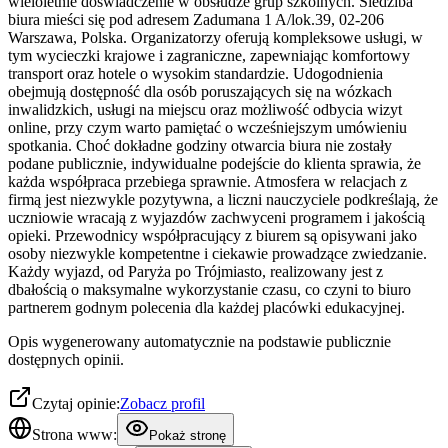
wieloletnie doświadczenie w obsłudze grup szkolnych. Siedziba
biura mieści się pod adresem Zadumana 1 A/lok.39, 02-206
Warszawa, Polska. Organizatorzy oferują kompleksowe usługi, w
tym wycieczki krajowe i zagraniczne, zapewniając komfortowy
transport oraz hotele o wysokim standardzie. Udogodnienia
obejmują dostępność dla osób poruszających się na wózkach
inwalidzkich, usługi na miejscu oraz możliwość odbycia wizyt
online, przy czym warto pamiętać o wcześniejszym umówieniu
spotkania. Choć dokładne godziny otwarcia biura nie zostały
podane publicznie, indywidualne podejście do klienta sprawia, że
każda współpraca przebiega sprawnie. Atmosfera w relacjach z
firmą jest niezwykle pozytywna, a liczni nauczyciele podkreślają, że
uczniowie wracają z wyjazdów zachwyceni programem i jakością
opieki. Przewodnicy współpracujący z biurem są opisywani jako
osoby niezwykle kompetentne i ciekawie prowadzące zwiedzanie.
Każdy wyjazd, od Paryża po Trójmiasto, realizowany jest z
dbałością o maksymalne wykorzystanie czasu, co czyni to biuro
partnerem godnym polecenia dla każdej placówki edukacyjnej.
Opis wygenerowany automatycznie na podstawie publicznie
dostępnych opinii.
Czytaj opinie:
Zobacz profil
Strona www:
Pokaż stronę