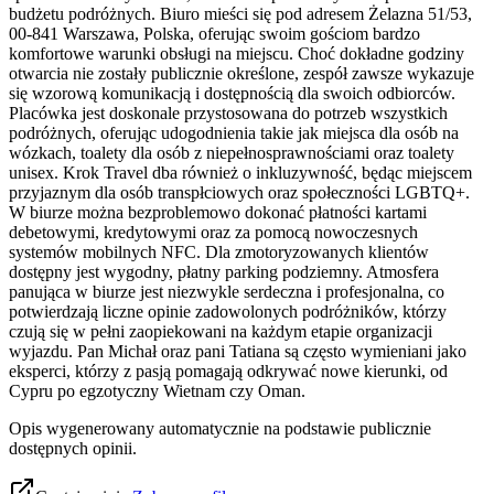
budżetu podróżnych. Biuro mieści się pod adresem Żelazna 51/53,
00-841 Warszawa, Polska, oferując swoim gościom bardzo
komfortowe warunki obsługi na miejscu. Choć dokładne godziny
otwarcia nie zostały publicznie określone, zespół zawsze wykazuje
się wzorową komunikacją i dostępnością dla swoich odbiorców.
Placówka jest doskonale przystosowana do potrzeb wszystkich
podróżnych, oferując udogodnienia takie jak miejsca dla osób na
wózkach, toalety dla osób z niepełnosprawnościami oraz toalety
unisex. Krok Travel dba również o inkluzywność, będąc miejscem
przyjaznym dla osób transpłciowych oraz społeczności LGBTQ+.
W biurze można bezproblemowo dokonać płatności kartami
debetowymi, kredytowymi oraz za pomocą nowoczesnych
systemów mobilnych NFC. Dla zmotoryzowanych klientów
dostępny jest wygodny, płatny parking podziemny. Atmosfera
panująca w biurze jest niezwykle serdeczna i profesjonalna, co
potwierdzają liczne opinie zadowolonych podróżników, którzy
czują się w pełni zaopiekowani na każdym etapie organizacji
wyjazdu. Pan Michał oraz pani Tatiana są często wymieniani jako
eksperci, którzy z pasją pomagają odkrywać nowe kierunki, od
Cypru po egzotyczny Wietnam czy Oman.
Opis wygenerowany automatycznie na podstawie publicznie
dostępnych opinii.