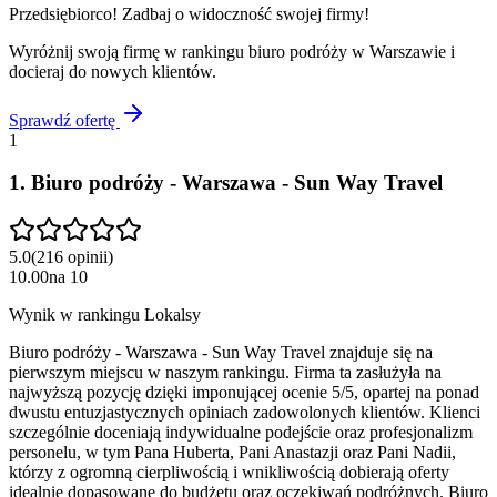
Przedsiębiorco! Zadbaj o widoczność swojej firmy!
Wyróżnij swoją firmę w rankingu
biuro podróży
w
Warszawie
i
docieraj do nowych klientów.
Sprawdź ofertę
1
1
.
Biuro podróży - Warszawa - Sun Way Travel
5.0
(
216
opinii
)
10.00
na
10
Wynik w rankingu Lokalsy
Biuro podróży - Warszawa - Sun Way Travel znajduje się na
pierwszym miejscu w naszym rankingu. Firma ta zasłużyła na
najwyższą pozycję dzięki imponującej ocenie 5/5, opartej na ponad
dwustu entuzjastycznych opiniach zadowolonych klientów. Klienci
szczególnie doceniają indywidualne podejście oraz profesjonalizm
personelu, w tym Pana Huberta, Pani Anastazji oraz Pani Nadii,
którzy z ogromną cierpliwością i wnikliwością dobierają oferty
idealnie dopasowane do budżetu oraz oczekiwań podróżnych. Biuro