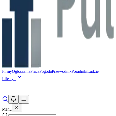
Firmy
Ogłoszenia
Praca
Pogoda
Przewodnik
Poradniki
Ludzie
Lifestyle
Menu