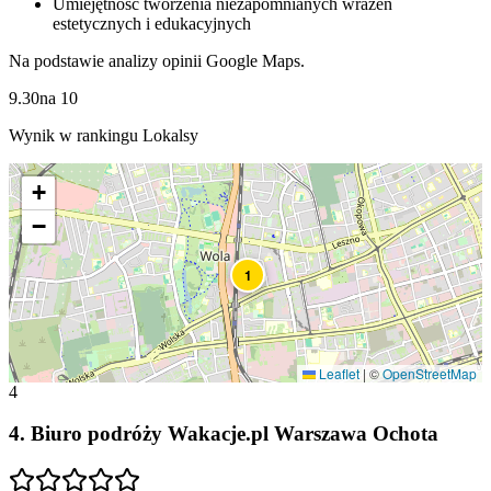
Umiejętność tworzenia niezapomnianych wrażeń
estetycznych i edukacyjnych
Na podstawie analizy opinii Google Maps.
9.30
na
10
Wynik w rankingu Lokalsy
+
−
1
Leaflet
|
©
OpenStreetMap
4
4
.
Biuro podróży Wakacje.pl Warszawa Ochota