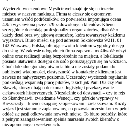
Wycieczki weekendowe Mystictravel znajduje się na trzecim
miejscu w naszym rankingu. Firma ta cieszy się ogromnym
uznaniem wśród podróżników, co potwierdza imponująca ocena
4.9/5 wystawiona przez 579 zadowolonych klientów. Klienci
szczególnie doceniają profesjonalizm organizatorów, dbałość o
każdy detal oraz wyjątkową atmosferę, która towarzyszy każdemu
wyjazdowi. Biuro mieści się pod adresem Sokołowska 9/211, 01-
142 Warszawa, Polska, oferując swoim klientom wygodny dostęp
do usług. W zakresie udogodnień firma zapewnia możliwość wizyt
online oraz realizacji usług bezpośrednio na miejscu, a lokalizacja
posiada ułatwienia dostępu dla osób poruszających się na wózkach.
Choć dokładne godziny otwarcia biura nie zostały podane do
publicznej wiadomości, elastyczność w kontakcie z klientem jest
zawsze na najwyższym poziomie. Uczestnicy wycieczek regularnie
podkreślają wspaniałą pracę pilotów, takich jak Pani Ula czy Pan
Sławek, którzy dbają o doskonałą logistykę i przekazywanie
ciekawostek historycznych. Niezależnie od destynacji – czy to rejs
do Skandynawii, zwiedzanie Wenecji, czy górskie wyprawy w
Bieszczady – klienci czują się zaopiekowani i zrelaksowani. Każdy
wyjazd jest starannie zaplanowany, co pozwala uczestnikom w pełni
oddać się pasji odkrywania nowych miejsc. To biuro podróży, które
z pełnym zaangażowaniem spełnia marzenia swoich klientów o
niezapomnianych weekendach.