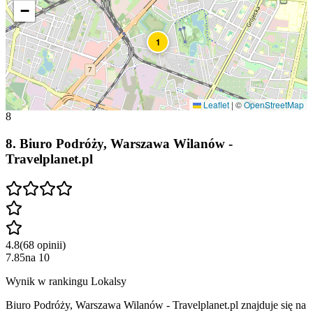
−
1
Leaflet
|
©
OpenStreetMap
8
8
.
Biuro Podróży, Warszawa Wilanów -
Travelplanet.pl
4.8
(
68
opinii
)
7.85
na
10
Wynik w rankingu Lokalsy
Biuro Podróży, Warszawa Wilanów - Travelplanet.pl znajduje się na