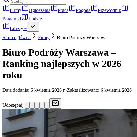
Firmy
Ogłoszenia
Praca
Pogoda
Przewodnik
Poradniki
Ludzie
Lifestyle
Strona główna
Firmy
Biuro Podróży
Warszawa
Biuro Podróży Warszawa –
Ranking najlepszych w 2026
roku
Data dodania:
6 kwietnia 2026 r.
·
Zaktualizowano:
6 kwietnia 2026
r.
Udostępnij: