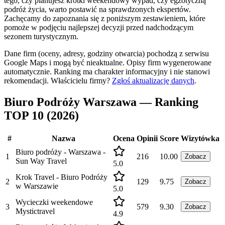
tego, czy planujesz krótki weekendowy wypad, czy egzotyczną
podróż życia, warto postawić na sprawdzonych ekspertów.
Zachęcamy do zapoznania się z poniższym zestawieniem, które
pomoże w podjęciu najlepszej decyzji przed nadchodzącym
sezonem turystycznym.
Dane firm (oceny, adresy, godziny otwarcia) pochodzą z serwisu
Google Maps i mogą być nieaktualne. Opisy firm wygenerowane
automatycznie. Ranking ma charakter informacyjny i nie stanowi
rekomendacji.
Właścicielu firmy?
Zgłoś aktualizację danych
.
Biuro Podróży Warszawa — Ranking
TOP 10 (2026)
#
Nazwa
Ocena
Opinii
Score
Wizytówka
Biuro podróży - Warszawa -
1
216
10.00
Zobacz
Sun Way Travel
5.0
Krok Travel - Biuro Podróży
2
129
9.75
Zobacz
w Warszawie
5.0
Wycieczki weekendowe
3
579
9.30
Zobacz
Mystictravel
4.9