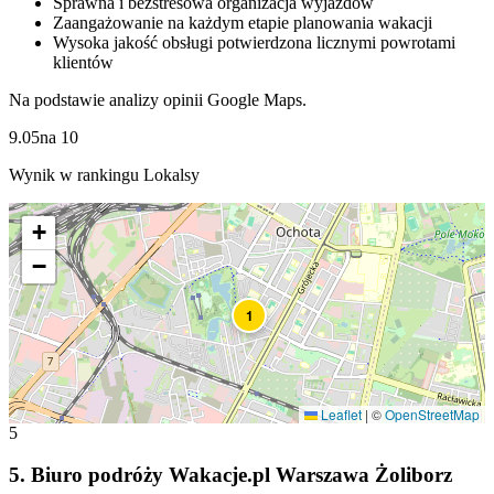
Sprawna i bezstresowa organizacja wyjazdów
Zaangażowanie na każdym etapie planowania wakacji
Wysoka jakość obsługi potwierdzona licznymi powrotami
klientów
Na podstawie analizy opinii Google Maps.
9.05
na
10
Wynik w rankingu Lokalsy
+
−
1
Leaflet
|
©
OpenStreetMap
5
5
.
Biuro podróży Wakacje.pl Warszawa Żoliborz