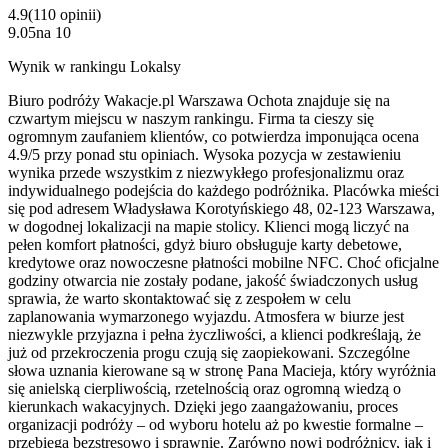
4.9
(
110
opinii
)
9.05
na
10
Wynik w rankingu Lokalsy
Biuro podróży Wakacje.pl Warszawa Ochota znajduje się na
czwartym miejscu w naszym rankingu. Firma ta cieszy się
ogromnym zaufaniem klientów, co potwierdza imponująca ocena
4.9/5 przy ponad stu opiniach. Wysoka pozycja w zestawieniu
wynika przede wszystkim z niezwykłego profesjonalizmu oraz
indywidualnego podejścia do każdego podróżnika. Placówka mieści
się pod adresem Władysława Korotyńskiego 48, 02-123 Warszawa,
w dogodnej lokalizacji na mapie stolicy. Klienci mogą liczyć na
pełen komfort płatności, gdyż biuro obsługuje karty debetowe,
kredytowe oraz nowoczesne płatności mobilne NFC. Choć oficjalne
godziny otwarcia nie zostały podane, jakość świadczonych usług
sprawia, że warto skontaktować się z zespołem w celu
zaplanowania wymarzonego wyjazdu. Atmosfera w biurze jest
niezwykle przyjazna i pełna życzliwości, a klienci podkreślają, że
już od przekroczenia progu czują się zaopiekowani. Szczególne
słowa uznania kierowane są w stronę Pana Macieja, który wyróżnia
się anielską cierpliwością, rzetelnością oraz ogromną wiedzą o
kierunkach wakacyjnych. Dzięki jego zaangażowaniu, proces
organizacji podróży – od wyboru hotelu aż po kwestie formalne –
przebiega bezstresowo i sprawnie. Zarówno nowi podróżnicy, jak i