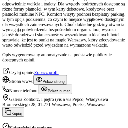
odpowiednie wejścia i toalety. Dla wygody podróżnych dostępne są
różne formy płatności, w tym karty debetowe, kredytowe oraz
płatności mobilne NFC. Komfort wizyty podnosi bezpłatny parking,
w tym opcja podziemna, co czyni to miejsce wyjątkowo dostępnym
dla wszystkich zainteresowanych. Choć dokładne godziny otwarcia
wymagają potwierdzenia bezpośrednio u organizatora, wysoka
jakość doradztwa i skuteczność w wyszukiwaniu idealnych hoteli
sprawiają, że jest to punkt na mapie Warszawy, który zdecydowanie
warto odwiedzić przed wyjazdem na wymarzone wakacje.
Opis wygenerowany automatycznie na podstawie publicznie
dostępnych opinii.
Czytaj opinie:
Zobacz profil
Strona www:
Pokaż stronę
Numer telefonu:
Pokaż numer
Galeria Żoliborz, I piętro (vis a vis Pepco, Władysława
Broniewskiego 28, 01-771 Warszawa, Polska, Warszawa
Kopiuj
Najczęściej doceniane: