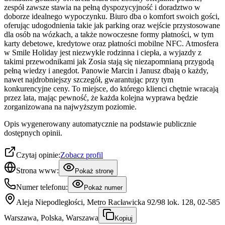
zespół zawsze stawia na pełną dyspozycyjność i doradztwo w
doborze idealnego wypoczynku. Biuro dba o komfort swoich gości,
oferując udogodnienia takie jak parking oraz wejście przystosowane
dla osób na wózkach, a także nowoczesne formy płatności, w tym
karty debetowe, kredytowe oraz płatności mobilne NFC. Atmosfera
w Smile Holiday jest niezwykle rodzinna i ciepła, a wyjazdy z
takimi przewodnikami jak Zosia stają się niezapomnianą przygodą
pełną wiedzy i anegdot. Panowie Marcin i Janusz dbają o każdy,
nawet najdrobniejszy szczegół, gwarantując przy tym
konkurencyjne ceny. To miejsce, do którego klienci chętnie wracają
przez lata, mając pewność, że każda kolejna wyprawa będzie
zorganizowana na najwyższym poziomie.
Opis wygenerowany automatycznie na podstawie publicznie
dostępnych opinii.
Czytaj opinie:
Zobacz profil
Strona www:
Pokaż stronę
Numer telefonu:
Pokaż numer
Aleja Niepodległości, Metro Racławicka 92/98 lok. 128, 02-585
Warszawa, Polska, Warszawa
Kopiuj