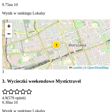
9.75
na
10
Wynik w rankingu Lokalsy
+
−
1
Leaflet
|
©
OpenStreetMap
3
3
.
Wycieczki weekendowe Mystictravel
4.9
(
579
opinii
)
9.30
na
10
Wynik w rankingu Lokalsy