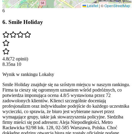
Leaflet
|
©
OpenStreetMap
6
6
.
Smile Holiday
4.8
(
72
opinii
)
8.35
na
10
Wynik w rankingu Lokalsy
Smile Holiday znajduje się na szóstym miejscu w naszym rankingu.
Firma ta cieszy się ogromnym uznaniem wśród podróżnych, co
potwierdza imponująca ocena 4.8/5 wystawiona przez 72
zadowolonych klientów. Klienci szczególnie doceniają
profesjonalizm oraz indywidualne podejście do każdego uczestnika
wycieczki, co sprawia, że biuro jest wybierane nawet przez
wymagające grupy, takie jak stowarzyszenia policyjne. Siedziba
firmy mieści się pod adresem: Aleja Niepodległości, Metro
Racławicka 92/98 lok. 128, 02-585 Warszawa, Polska. Choć
dokładne godziny otwarcia biura nie zostały oficjalnie podane,