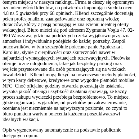
ósmym miejscu w naszym rankingu. Firma ta cieszy się ogromnym
uznaniem wśród klientów, co potwierdza imponująca średnia ocen
4.8 na 5 gwiazdek przy 68 opiniach. Klienci szczególnie doceniają
pełen profesjonalizm, zaangażowanie oraz ogromną wiedzę
doradców, którzy z pasją pomagają w znalezieniu idealnej oferty
wakacyjnej. Biuro mieści się pod adresem Zygmunta Vogla 47, 02-
990 Warszawa, gdzie na podróżnych czeka wyjątkowo przyjazna
atmosfera i indywidualne podejście do każdej potrzeby. Zespół
pracowników, w tym szczególnie polecane panie Agnieszka i
Karolina, słynie z cierpliwości oraz skuteczności nawet w
najbardziej wymagających sytuacjach rezerwacyjnych. Placówka
oferuje liczne udogodnienia, takie jak bezpłatny parking oraz
wejście przystosowane dla osób poruszających się na wózkach
inwalidzkich. Klienci mogą liczyć na nowoczesne metody płatności,
w tym karty debetowe, kredytowe oraz wygodne płatności mobilne
NFC. Choć oficjalne godziny otwarcia pozostają do ustalenia,
wysoka jakość obsługi i szybkość działania sprawiają, że każdy
proces zakupu wycieczki przebiega bezproblemowo. To miejsce,
gdzie organizacja wyjazdów, od przelotów po zakwaterowanie,
oceniana jest niezmiennie na najwyższym poziomie, co czyni to
biuro punktem wartym polecenia każdemu poszukiwaczowi
idealnych wakacji.
Opis wygenerowany automatycznie na podstawie publicznie
dostępnych opinii.