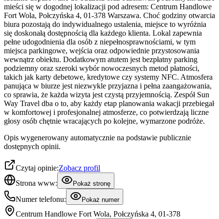
mieści się w dogodnej lokalizacji pod adresem: Centrum Handlowe
Fort Wola, Połczyńska 4, 01-378 Warszawa. Choć godziny otwarcia
biura pozostają do indywidualnego ustalenia, miejsce to wyróżnia
się doskonałą dostępnością dla każdego klienta. Lokal zapewnia
pełne udogodnienia dla osób z niepełnosprawnościami, w tym
miejsca parkingowe, wejścia oraz odpowiednie przystosowania
wewnątrz obiektu. Dodatkowym atutem jest bezpłatny parking
podziemny oraz szeroki wybór nowoczesnych metod płatności,
takich jak karty debetowe, kredytowe czy systemy NFC. Atmosfera
panująca w biurze jest niezwykle przyjazna i pełna zaangażowania,
co sprawia, że każda wizyta jest czystą przyjemnością. Zespół Sun
Way Travel dba o to, aby każdy etap planowania wakacji przebiegał
w komfortowej i profesjonalnej atmosferze, co potwierdzają liczne
głosy osób chętnie wracających po kolejne, wymarzone podróże.
Opis wygenerowany automatycznie na podstawie publicznie
dostępnych opinii.
Czytaj opinie:
Zobacz profil
Strona www:
Pokaż stronę
Numer telefonu:
Pokaż numer
Centrum Handlowe Fort Wola, Połczyńska 4, 01-378