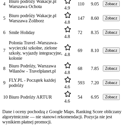
Biuro podróży Wakacje.pl
4
110
9.05
Zobacz
Warszawa Ochota
4.9
Biuro podróży Wakacje.pl
5
147
8.60
Zobacz
Warszawa Żoliborz
4.8
6
Smile Holiday
72
8.35
Zobacz
4.8
Polonia Travel -Warszawa-
wycieczki szkolne, zielone
7
69
8.10
Zobacz
szkoły, wyjazdy integracyjne,
4.8
kolonie
Biuro Podróży, Warszawa
8
68
7.85
Zobacz
Wilanów - Travelplanet.pl
4.8
FLY.PL - Początek każdej
9
593
7.20
Zobacz
podróży
4.6
10
Biuro Podróży ARTUR
54
6.95
Zobacz
4.6
Dane i oceny pochodzą z Google Maps. Ranking Score obliczany
algorytmicznie — nie stanowi rekomendacji. Pozycja nie jest
wynikiem płatnej promocji.