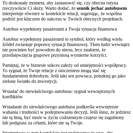
To doskonały moment, aby zastanowić się, czy obecna rutyna
rzeczywiście Ci służy. Warto dodać, że
sennik jechać autobusem
interpretuje również w kontekście relacji, sugerując, że wspólna
podróż jest kluczem do sukcesu w Twoich obecnych projektach.
Autobus wypełniony pasażerami a Twoja sytuacja finansowa
Autobus wypełniony pasażerami to symbol, który według wielu
źródeł zwiastuje poprawę sytuacji finansowej. Tłum ludzi wewnątrz
nie powinien być powodem do stresu, lecz znakiem, że
przedsięwzięcia grupowe przyniosą wymierne korzyści.
Pamiętaj, że w biznesie sukces zależy od umiejętności współpracy.
To sygnał, że Twoje relacje z otoczeniem mogą stać się
fundamentem dobrobytu. Jeśli taki sen powraca, potraktuj go jako
zielone światło do inwestycji.
Wsiadać do niewłaściwego autobusu: sygnał wewnętrznych
konfliktów
Wsiadanie do niewłaściwego autobusu podkreśla wewnętrzne
wahania i trudności w podejmowaniu decyzji. Jeśli śnisz, że jedziesz
nie tą linią, być może w życiu codziennym czujesz się zagubiony
lub podążasz za celami, które nie są Twoje.
Interpretacja w tym kontekście jest praktyczna: to czas, aby