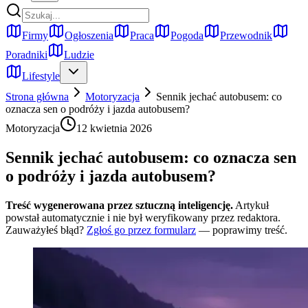
Firmy
Ogłoszenia
Praca
Pogoda
Przewodnik
Poradniki
Ludzie
Lifestyle
Strona główna
Motoryzacja
Sennik jechać autobusem: co
oznacza sen o podróży i jazda autobusem?
Motoryzacja
12 kwietnia 2026
Sennik jechać autobusem: co oznacza sen
o podróży i jazda autobusem?
Treść wygenerowana przez sztuczną inteligencję.
Artykuł
powstał automatycznie i nie był weryfikowany przez redaktora.
Zauważyłeś błąd?
Zgłoś go przez formularz
— poprawimy treść.