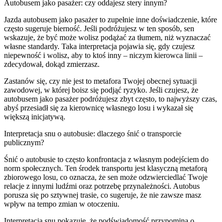
Autobusem jako pasażer: czy oddajesz stery innym?
Jazda autobusem jako pasażer to zupełnie inne doświadczenie, które
często sugeruje bierność. Jeśli podróżujesz w ten sposób, sen
wskazuje, że być może wolisz podążać za tłumem, niż wyznaczać
własne standardy. Taka interpretacja pojawia się, gdy czujesz
niepewność i wolisz, aby to ktoś inny – niczym kierowca linii –
zdecydował, dokąd zmierzasz.
Zastanów się, czy nie jest to metafora Twojej obecnej sytuacji
zawodowej, w której boisz się podjąć ryzyko. Jeśli czujesz, że
autobusem jako pasażer podróżujesz zbyt często, to najwyższy czas,
abyś przesiadł się za kierownicę własnego losu i wykazał się
większą inicjatywą.
Interpretacja snu o autobusie: dlaczego śnić o transporcie
publicznym?
Śnić o autobusie to często konfrontacja z własnym podejściem do
norm społecznych. Ten środek transportu jest klasyczną metaforą
zbiorowego losu, co oznacza, że sen może odzwierciedlać Twoje
relacje z innymi ludźmi oraz potrzebę przynależności. Autobus
porusza się po sztywnej trasie, co sugeruje, że nie zawsze masz
wpływ na tempo zmian w otoczeniu.
Interpretacja snu pokazuje, że podświadomość przypomina o