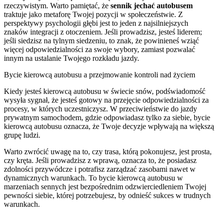
rzeczywistym. Warto pamiętać, że
sennik jechać autobusem
traktuje jako metaforę Twojej pozycji w społeczeństwie. Z
perspektywy psychologii głębi jest to jeden z najsilniejszych
znaków integracji z otoczeniem. Jeśli prowadzisz, jesteś liderem;
jeśli siedzisz na tylnym siedzeniu, to znak, że powinieneś wziąć
więcej odpowiedzialności za swoje wybory, zamiast pozwalać
innym na ustalanie Twojego rozkładu jazdy.
Bycie kierowcą autobusu a przejmowanie kontroli nad życiem
Kiedy jesteś kierowcą autobusu w świecie snów, podświadomość
wysyła sygnał, że jesteś gotowy na przejęcie odpowiedzialności za
procesy, w których uczestniczysz. W przeciwieństwie do jazdy
prywatnym samochodem, gdzie odpowiadasz tylko za siebie, bycie
kierowcą autobusu oznacza, że Twoje decyzje wpływają na większą
grupę ludzi.
Warto zwrócić uwagę na to, czy trasa, którą pokonujesz, jest prosta,
czy kręta. Jeśli prowadzisz z wprawą, oznacza to, że posiadasz
zdolności przywódcze i potrafisz zarządzać zasobami nawet w
dynamicznych warunkach. To bycie kierowcą autobusu w
marzeniach sennych jest bezpośrednim odzwierciedleniem Twojej
pewności siebie, której potrzebujesz, by odnieść sukces w trudnych
warunkach.