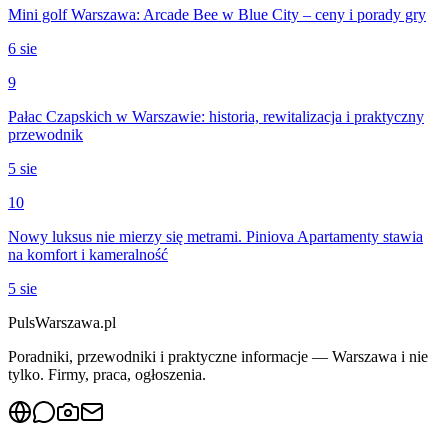
Mini golf Warszawa: Arcade Bee w Blue City – ceny i porady gry
6 sie
9
Pałac Czapskich w Warszawie: historia, rewitalizacja i praktyczny
przewodnik
5 sie
10
Nowy luksus nie mierzy się metrami. Piniova Apartamenty stawia
na komfort i kameralność
5 sie
PulsWarszawa.pl
Poradniki, przewodniki i praktyczne informacje — Warszawa i nie
tylko. Firmy, praca, ogłoszenia.