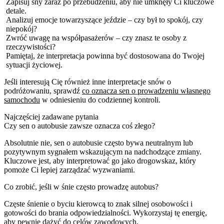
Zapisuj sny zaraz po przebudzeniu, aby nie umknęły Ci kluczowe
detale.
Analizuj emocje towarzyszące jeździe – czy był to spokój, czy
niepokój?
Zwróć uwagę na współpasażerów – czy znasz te osoby z
rzeczywistości?
Pamiętaj, że interpretacja powinna być dostosowana do Twojej
sytuacji życiowej.
Jeśli interesują Cię również inne interpretacje snów o
podróżowaniu, sprawdź
co oznacza sen o prowadzeniu własnego
samochodu
w odniesieniu do codziennej kontroli.
Najczęściej zadawane pytania
Czy sen o autobusie zawsze oznacza coś złego?
Absolutnie nie, sen o autobusie często bywa neutralnym lub
pozytywnym sygnałem wskazującym na nadchodzące zmiany.
Kluczowe jest, aby interpretować go jako drogowskaz, który
pomoże Ci lepiej zarządzać wyzwaniami.
Co zrobić, jeśli w śnie często prowadzę autobus?
Częste śnienie o byciu kierowcą to znak silnej osobowości i
gotowości do brania odpowiedzialności. Wykorzystaj tę energię,
aby pewnie dążyć do celów zawodowych.