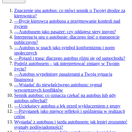
Znaczenie snu autobus: co mówi sennik o Twojej drodze za
kierownicą?
—
Bycie kierowcą autobusu a przejmowanie kontroli nad
życiem
—
Autobusem jako pasażer: czy oddajesz stery innym?
Interpretacja snu o autobusie: dlaczego śnić o transporcie
publicznym?
—
Autobus w snach jako symbol konformizmu i norm
społecznych
—
Pojazd i trasa: dlaczego autobus różni się od samochodu?
Podróż autobusem – jak interpretować zmiany w Twoim
życiu?
—
Autobus wypełniony pasażerami a Twoja sytuacja
finansowa
—
Wsiadać do niewłaściwego autobusu: sygnał
wewnętrznych konfliktów
Sennik autobus: co oznacza czekać na autobus lub gdy
autobus odjechał?
—
Uciekający autobus a lęk przed wykluczeniem z grupy
—
Przystanek jako miejsce refleksji i spóźnienia w realizacji
celów
Wysiadać z autobusu i jazda autobusem: jak lepiej zrozumieć
sygnały podświadomości?