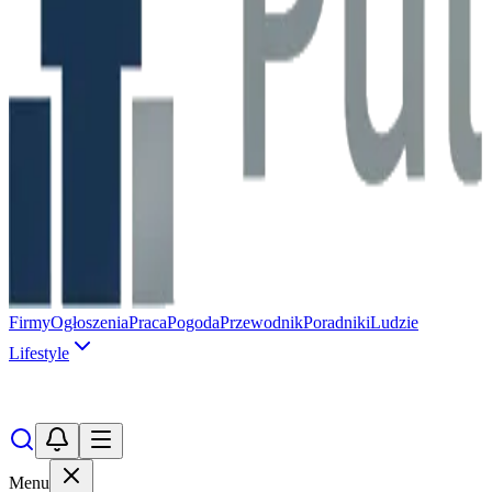
Firmy
Ogłoszenia
Praca
Pogoda
Przewodnik
Poradniki
Ludzie
Lifestyle
Menu