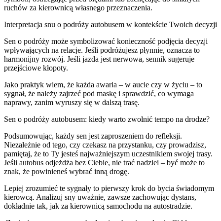
ruchów za kierownicą własnego przeznaczenia.
Interpretacja snu o podróży autobusem w kontekście Twoich decyzji
Sen o podróży może symbolizować konieczność podjęcia decyzji
wpływających na relacje. Jeśli podróżujesz płynnie, oznacza to
harmonijny rozwój. Jeśli jazda jest nerwowa, sennik sugeruje
przejściowe kłopoty.
Jako praktyk wiem, że każda awaria – w aucie czy w życiu – to
sygnał, że należy zajrzeć pod maskę i sprawdzić, co wymaga
naprawy, zanim wyruszy się w dalszą trasę.
Sen o podróży autobusem: kiedy warto zwolnić tempo na drodze?
Podsumowując, każdy sen jest zaproszeniem do refleksji.
Niezależnie od tego, czy czekasz na przystanku, czy prowadzisz,
pamiętaj, że to Ty jesteś najważniejszym uczestnikiem swojej trasy.
Jeśli autobus odjeżdża bez Ciebie, nie trać nadziei – być może to
znak, że powinieneś wybrać inną drogę.
Lepiej zrozumieć te sygnały to pierwszy krok do bycia świadomym
kierowcą. Analizuj sny uważnie, zawsze zachowując dystans,
dokładnie tak, jak za kierownicą samochodu na autostradzie.