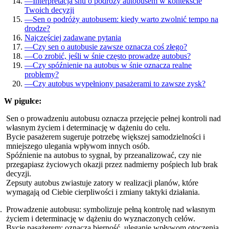
—
Interpretacja snu o podróży autobusem w kontekście
Twoich decyzji
—
Sen o podróży autobusem: kiedy warto zwolnić tempo na
drodze?
Najczęściej zadawane pytania
—
Czy sen o autobusie zawsze oznacza coś złego?
—
Co zrobić, jeśli w śnie często prowadzę autobus?
—
Czy spóźnienie na autobus w śnie oznacza realne
problemy?
—
Czy autobus wypełniony pasażerami to zawsze zysk?
W pigułce:
Sen o prowadzeniu autobusu oznacza przejęcie pełnej kontroli nad
własnym życiem i determinację w dążeniu do celu.
Bycie pasażerem sugeruje potrzebę większej samodzielności i
mniejszego ulegania wpływom innych osób.
Spóźnienie na autobus to sygnał, by przeanalizować, czy nie
przegapiasz życiowych okazji przez nadmierny pośpiech lub brak
decyzji.
Zepsuty autobus zwiastuje zatory w realizacji planów, które
wymagają od Ciebie cierpliwości i zmiany taktyki działania.
Prowadzenie autobusu: symbolizuje pełną kontrolę nad własnym
życiem i determinację w dążeniu do wyznaczonych celów.
Bycie pasażerem: oznacza bierność, uleganie wpływom otoczenia