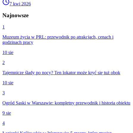
7 kwi 2026
Najnowsze
1
Muzeum życia w PRL: przewodnik po atrakcjach, cenach i
godzinach pracy
10 sie
2
Tajemnicze ślady po nocy? Ten lokator może kryć się tuż obok
10 sie
3
Ogród Saski w Warszawie: kompletny przewodnik i historia obiektu
9 sie
4