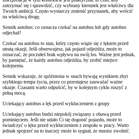
zatrzymać się i sprawdzić, czy wybrany kierunek jest właściwy dla
Twoich ambicji. Często wystarczy zmienić przystanek, aby wrócić
na właściwą drogę.
Sennik autobus: co oznacza czekać na autobus lub gdy autobus
odjechał?
Czekać na autobus to stan, który często wiąże się z lękiem przed
utratą okazji. Jeśli obserwujesz, jak pojazd odjeżdża, może to
oznaczać, że poczułeś brak wpływu na swój los. Ważne jest jednak,
by pamiętać, że każdy autobus odjeżdża, by zrobić miejsce
kolejnemu.
Sennik wskazuje, że spóźnienia w snach bywają wynikiem zbyt
szybkiego tempa życia, przez co przestajesz zauważać ważne
okazje. Czasami warto odpuścić, by w kolejnym cyklu ruszyć z
pełną mocą.
Uciekający autobus a lęk przed wykluczeniem z grupy
Uciekający autobus budzi niepokój związany z obawą przed
pominięciem. Jeśli nie udało Ci się dogonić pojazdu, może to
świadczyć o lęku przed wykluczeniem z zespołu w pracy. Warto
jednak spojrzeć na to inaczej: może to sygnał, że musisz zwolnić.