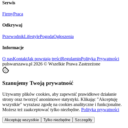
Serwis
Firmy
Praca
Odkrywaj
Przewodnik
Lifestyle
Pogoda
Ogłoszenia
Informacje
O nas
Kontakt
Jak powstają treści
Regulamin
Polityka Prywatności
pulswarszawa.pl
2026
©
Wszelkie Prawa Zastrzeżone
Szanujemy Twoją prywatność
Używamy plików cookies, aby zapewnić prawidłowe działanie
strony oraz tworzyć anonimowe statystyki. Klikając "Akceptuję
wszystkie" wyrażasz zgodę na cookies analityczne i funkcjonalne.
Możesz też zaakceptować tylko niezbędne.
Polityka prywatności
Akceptuję wszystkie
Tylko niezbędne
Szczegóły