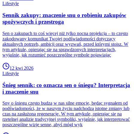
Lifestyle
Sennik zakupy: znaczenie snu o robieniu zakupów
spożywczych i przestroga
Sen o zakupach to coś więcej niż tylko nocna projekcja – to często
zakodowany komunikat Twojej podświadomości dotyczący
aktualnych potrzeb, ambicji oraz wyzwań, przed którymi stoisz. W
tym artykule, opierając się na sprawdzonych interpretacjach,
wyjaśnię, jak rozumieć poszczególne symbole pojawiając
12 kwi 2026
Lifestyle
Śnieg sennik: co oznacza sen o śniegu? Interpretacja
i znaczenie snu
Sny o śniegu często budzą w nas silne emocje, będąc sygnałem od
podświadomości, że w naszym życiu nadchodzą istotne zmiany lub
czas na zasłużoną regenerację. W tym artykule, opierając się na
rzetelnej analizie tradycyjnej symboliki, wyjaśnię, jak interpretować
poszczególne wizje senne, abyś mógł wyk