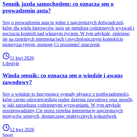
Sennik jazda samochodem: co oznacza sen o
prowadzeniu auta?
Sny o prowadzeniu auta to jedne z najczęstszych doświadczeń,
które dla wielu kierowców stają się metaforą codziennych wyzwań i
poczucia kontroli nad własnym życiem. W tym artykule, opierając
się na rzetelnych interpretacjach i psychologicznym kontekście
motoryzacyjnym, pomogę Ci zrozumieć znaczenie
11 kwi 2026
Lifestyle
Winda sennik: co oznacza sen o windzie i awans
zawodowy?
Sny o windzie to fascynujące sygnały płynące z podświadomości,
które często odzwierciedlają realne dążenia zawodowe oraz sposób,
w jaki zarządzasz codziennymi wyzwaniami. W tym artykule
przeprowadzimy Cię przez rzetelną interpretację najczęstszych
motywów sennych, dostarczając praktycznych wskazówek
12 kwi 2026
Sport