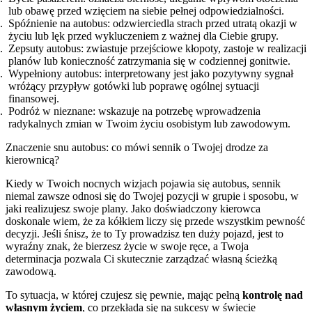
lub obawę przed wzięciem na siebie pełnej odpowiedzialności.
Spóźnienie na autobus: odzwierciedla strach przed utratą okazji w
życiu lub lęk przed wykluczeniem z ważnej dla Ciebie grupy.
Zepsuty autobus: zwiastuje przejściowe kłopoty, zastoje w realizacji
planów lub konieczność zatrzymania się w codziennej gonitwie.
Wypełniony autobus: interpretowany jest jako pozytywny sygnał
wróżący przypływ gotówki lub poprawę ogólnej sytuacji
finansowej.
Podróż w nieznane: wskazuje na potrzebę wprowadzenia
radykalnych zmian w Twoim życiu osobistym lub zawodowym.
Znaczenie snu autobus: co mówi sennik o Twojej drodze za
kierownicą?
Kiedy w Twoich nocnych wizjach pojawia się autobus, sennik
niemal zawsze odnosi się do Twojej pozycji w grupie i sposobu, w
jaki realizujesz swoje plany. Jako doświadczony kierowca
doskonale wiem, że za kółkiem liczy się przede wszystkim pewność
decyzji. Jeśli śnisz, że to Ty prowadzisz ten duży pojazd, jest to
wyraźny znak, że bierzesz życie w swoje ręce, a Twoja
determinacja pozwala Ci skutecznie zarządzać własną ścieżką
zawodową.
To sytuacja, w której czujesz się pewnie, mając pełną
kontrolę nad
własnym życiem
, co przekłada się na sukcesy w świecie