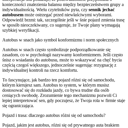
konieczności znalezienia balansu między bezpieczeństwem grupy a
indywidualnością. Wielu czytelników pyta, czy
sennik jechać
autobusem
może ostrzegać przed niewłaściwymi wyborami.
Odpowiedź brzmi: tak, szczególnie jeśli w śnie pojazd zmienia trasę
w sposób nieoczekiwany, co sugeruje, że Twoje plany wymagają
szybkiej weryfikacji.
Autobus w snach jako symbol konformizmu i norm społecznych
Autobus w snach często symbolizuje podporządkowanie się
zasadom, co w psychologii nazywamy konformizmem. Jeśli często
śnisz o wsiadaniu do autobusu, może to wskazywać na chęć bycia
częścią czegoś większego, jednocześnie sugerując rezygnację z
indywidualnej kontroli na rzecz komfortu.
To fascynujące, jak bardzo ten pojazd różni się od samochodu,
którym kierujesz sam. Autobus to system, w którym musisz
dostosować się do rozkładu jazdy, co bywa trudne dla osób
ceniących swobodę. Zrozumienie tego mechanizmu pozwoli Ci
lepiej interpretować sen, gdy poczujesz, że Twoja rola w firmie staje
się ograniczająca.
Pojazd i trasa: dlaczego autobus różni się od samochodu?
Pojazd, jakim jest autobus, różni się od prywatnego auta brakiem