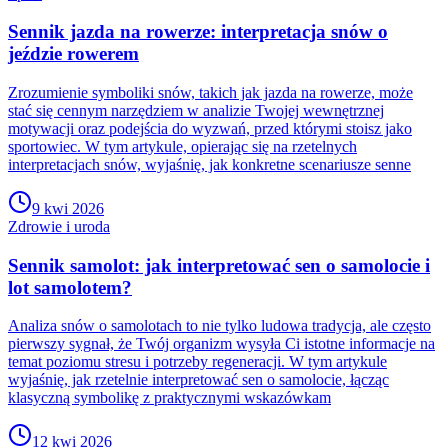
Sennik jazda na rowerze: interpretacja snów o
jeździe rowerem
Zrozumienie symboliki snów, takich jak jazda na rowerze, może
stać się cennym narzędziem w analizie Twojej wewnętrznej
motywacji oraz podejścia do wyzwań, przed którymi stoisz jako
sportowiec. W tym artykule, opierając się na rzetelnych
interpretacjach snów, wyjaśnię, jak konkretne scenariusze senne
9 kwi 2026
Zdrowie i uroda
Sennik samolot: jak interpretować sen o samolocie i
lot samolotem?
Analiza snów o samolotach to nie tylko ludowa tradycja, ale często
pierwszy sygnał, że Twój organizm wysyła Ci istotne informacje na
temat poziomu stresu i potrzeby regeneracji. W tym artykule
wyjaśnię, jak rzetelnie interpretować sen o samolocie, łącząc
klasyczną symbolikę z praktycznymi wskazówkam
12 kwi 2026