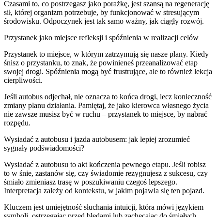
Czasami to, co postrzegasz jako porażkę, jest szansą na regenerację
sił, której organizm potrzebuje, by funkcjonować w stresującym
środowisku. Odpoczynek jest tak samo ważny, jak ciągły rozwój.
Przystanek jako miejsce refleksji i spóźnienia w realizacji celów
Przystanek to miejsce, w którym zatrzymują się nasze plany. Kiedy
śnisz o przystanku, to znak, że powinieneś przeanalizować etap
swojej drogi. Spóźnienia mogą być frustrujące, ale to również lekcja
cierpliwości.
Jeśli autobus odjechał, nie oznacza to końca drogi, lecz konieczność
zmiany planu działania. Pamiętaj, że jako kierowca własnego życia
nie zawsze musisz być w ruchu – przystanek to miejsce, by nabrać
rozpędu.
Wysiadać z autobusu i jazda autobusem: jak lepiej zrozumieć
sygnały podświadomości?
Wysiadać z autobusu to akt kończenia pewnego etapu. Jeśli robisz
to w śnie, zastanów się, czy świadomie rezygnujesz z sukcesu, czy
śmiało zmieniasz trasę w poszukiwaniu czegoś lepszego.
Interpretacja zależy od kontekstu, w jakim pojawia się ten pojazd.
Kluczem jest umiejętność słuchania intuicji, która mówi językiem
symboli, ostrzegając przed błędami lub zachęcając do śmiałych