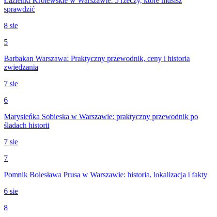
Łazienki Królewskie w Warszawie: 5 rzeczy, które musisz
sprawdzić
8 sie
5
Barbakan Warszawa: Praktyczny przewodnik, ceny i historia
zwiedzania
7 sie
6
Marysieńka Sobieska w Warszawie: praktyczny przewodnik po
śladach historii
7 sie
7
Pomnik Bolesława Prusa w Warszawie: historia, lokalizacja i fakty
6 sie
8