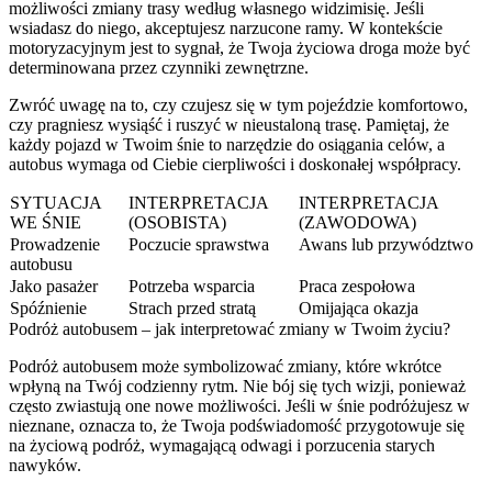
możliwości zmiany trasy według własnego widzimisię. Jeśli
wsiadasz do niego, akceptujesz narzucone ramy. W kontekście
motoryzacyjnym jest to sygnał, że Twoja życiowa droga może być
determinowana przez czynniki zewnętrzne.
Zwróć uwagę na to, czy czujesz się w tym pojeździe komfortowo,
czy pragniesz wysiąść i ruszyć w nieustaloną trasę. Pamiętaj, że
każdy pojazd w Twoim śnie to narzędzie do osiągania celów, a
autobus wymaga od Ciebie cierpliwości i doskonałej współpracy.
SYTUACJA
INTERPRETACJA
INTERPRETACJA
WE ŚNIE
(OSOBISTA)
(ZAWODOWA)
Prowadzenie
Poczucie sprawstwa
Awans lub przywództwo
autobusu
Jako pasażer
Potrzeba wsparcia
Praca zespołowa
Spóźnienie
Strach przed stratą
Omijająca okazja
Podróż autobusem – jak interpretować zmiany w Twoim życiu?
Podróż autobusem może symbolizować zmiany, które wkrótce
wpłyną na Twój codzienny rytm. Nie bój się tych wizji, ponieważ
często zwiastują one nowe możliwości. Jeśli w śnie podróżujesz w
nieznane, oznacza to, że Twoja podświadomość przygotowuje się
na życiową podróż, wymagającą odwagi i porzucenia starych
nawyków.