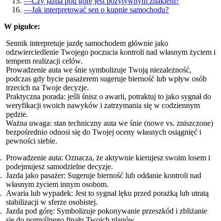
—
Czy jazda pod górę jest pozytywnym znakiem?
—
Jak interpretować sen o kupnie samochodu?
W pigułce:
Sennik interpretuje jazdę samochodem głównie jako
odzwierciedlenie Twojego poczucia kontroli nad własnym życiem i
tempem realizacji celów.
Prowadzenie auta we śnie symbolizuje Twoją niezależność,
podczas gdy bycie pasażerem sugeruje bierność lub wpływ osób
trzecich na Twoje decyzje.
Praktyczna porada: jeśli śnisz o awarii, potraktuj to jako sygnał do
weryfikacji swoich nawyków i zatrzymania się w codziennym
pędzie.
Ważna uwaga: stan techniczny auta we śnie (nowe vs. zniszczone)
bezpośrednio odnosi się do Twojej oceny własnych osiągnięć i
pewności siebie.
Prowadzenie auta: Oznacza, że aktywnie kierujesz swoim losem i
podejmujesz samodzielne decyzje.
Jazda jako pasażer: Sugeruje bierność lub oddanie kontroli nad
własnym życiem innym osobom.
Awaria lub wypadek: Jest to sygnał lęku przed porażką lub utratą
stabilizacji w sferze osobistej.
Jazda pod górę: Symbolizuje pokonywanie przeszkód i zbliżanie
się do pomyślnego finału Twoich planów.