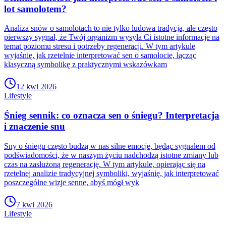
lot samolotem?
Analiza snów o samolotach to nie tylko ludowa tradycja, ale często
pierwszy sygnał, że Twój organizm wysyła Ci istotne informacje na
temat poziomu stresu i potrzeby regeneracji. W tym artykule
wyjaśnię, jak rzetelnie interpretować sen o samolocie, łącząc
klasyczną symbolikę z praktycznymi wskazówkam
12 kwi 2026
Lifestyle
Śnieg sennik: co oznacza sen o śniegu? Interpretacja
i znaczenie snu
Sny o śniegu często budzą w nas silne emocje, będąc sygnałem od
podświadomości, że w naszym życiu nadchodzą istotne zmiany lub
czas na zasłużoną regenerację. W tym artykule, opierając się na
rzetelnej analizie tradycyjnej symboliki, wyjaśnię, jak interpretować
poszczególne wizje senne, abyś mógł wyk
7 kwi 2026
Lifestyle