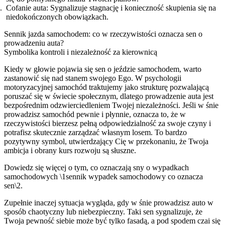
Cofanie auta: Sygnalizuje stagnację i konieczność skupienia się na
niedokończonych obowiązkach.
Sennik jazda samochodem: co w rzeczywistości oznacza sen o
prowadzeniu auta?
Symbolika kontroli i niezależność za kierownicą
Kiedy w głowie pojawia się sen o jeździe samochodem, warto
zastanowić się nad stanem swojego Ego. W psychologii
motoryzacyjnej samochód traktujemy jako strukturę pozwalającą
poruszać się w świecie społecznym, dlatego prowadzenie auta jest
bezpośrednim odzwierciedleniem Twojej niezależności. Jeśli w śnie
prowadzisz samochód pewnie i płynnie, oznacza to, że w
rzeczywistości bierzesz pełną odpowiedzialność za swoje czyny i
potrafisz skutecznie zarządzać własnym losem. To bardzo
pozytywny symbol, utwierdzający Cię w przekonaniu, że Twoja
ambicja i obrany kurs rozwoju są słuszne.
Dowiedz się więcej o tym, co oznaczają sny o wypadkach
samochodowych \1sennik wypadek samochodowy co oznacza
sen\2.
Zupełnie inaczej sytuacja wygląda, gdy w śnie prowadzisz auto w
sposób chaotyczny lub niebezpieczny. Taki sen sygnalizuje, że
Twoja pewność siebie może być tylko fasadą, a pod spodem czai się