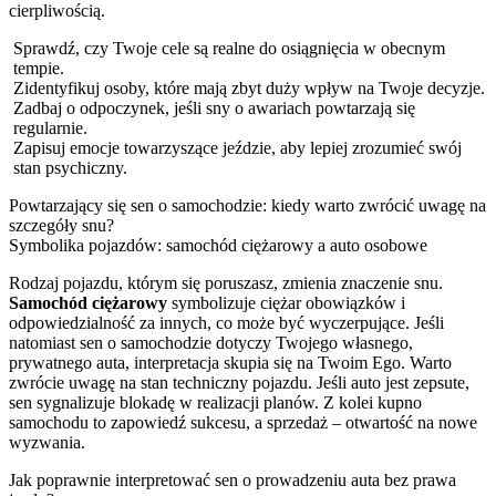
cierpliwością.
Sprawdź, czy Twoje cele są realne do osiągnięcia w obecnym
tempie.
Zidentyfikuj osoby, które mają zbyt duży wpływ na Twoje decyzje.
Zadbaj o odpoczynek, jeśli sny o awariach powtarzają się
regularnie.
Zapisuj emocje towarzyszące jeździe, aby lepiej zrozumieć swój
stan psychiczny.
Powtarzający się sen o samochodzie: kiedy warto zwrócić uwagę na
szczegóły snu?
Symbolika pojazdów: samochód ciężarowy a auto osobowe
Rodzaj pojazdu, którym się poruszasz, zmienia znaczenie snu.
Samochód ciężarowy
symbolizuje ciężar obowiązków i
odpowiedzialność za innych, co może być wyczerpujące. Jeśli
natomiast sen o samochodzie dotyczy Twojego własnego,
prywatnego auta, interpretacja skupia się na Twoim Ego. Warto
zwrócie uwagę na stan techniczny pojazdu. Jeśli auto jest zepsute,
sen sygnalizuje blokadę w realizacji planów. Z kolei kupno
samochodu to zapowiedź sukcesu, a sprzedaż – otwartość na nowe
wyzwania.
Jak poprawnie interpretować sen o prowadzeniu auta bez prawa