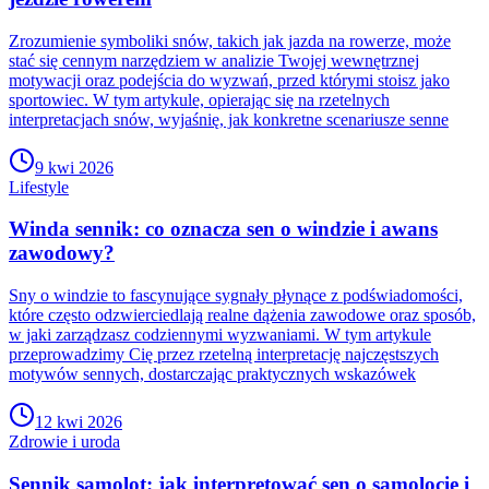
Zrozumienie symboliki snów, takich jak jazda na rowerze, może
stać się cennym narzędziem w analizie Twojej wewnętrznej
motywacji oraz podejścia do wyzwań, przed którymi stoisz jako
sportowiec. W tym artykule, opierając się na rzetelnych
interpretacjach snów, wyjaśnię, jak konkretne scenariusze senne
9 kwi 2026
Lifestyle
Winda sennik: co oznacza sen o windzie i awans
zawodowy?
Sny o windzie to fascynujące sygnały płynące z podświadomości,
które często odzwierciedlają realne dążenia zawodowe oraz sposób,
w jaki zarządzasz codziennymi wyzwaniami. W tym artykule
przeprowadzimy Cię przez rzetelną interpretację najczęstszych
motywów sennych, dostarczając praktycznych wskazówek
12 kwi 2026
Zdrowie i uroda
Sennik samolot: jak interpretować sen o samolocie i