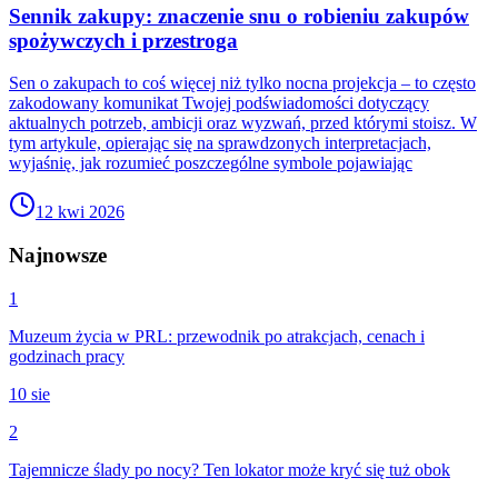
Sennik zakupy: znaczenie snu o robieniu zakupów
spożywczych i przestroga
Sen o zakupach to coś więcej niż tylko nocna projekcja – to często
zakodowany komunikat Twojej podświadomości dotyczący
aktualnych potrzeb, ambicji oraz wyzwań, przed którymi stoisz. W
tym artykule, opierając się na sprawdzonych interpretacjach,
wyjaśnię, jak rozumieć poszczególne symbole pojawiając
12 kwi 2026
Najnowsze
1
Muzeum życia w PRL: przewodnik po atrakcjach, cenach i
godzinach pracy
10 sie
2
Tajemnicze ślady po nocy? Ten lokator może kryć się tuż obok