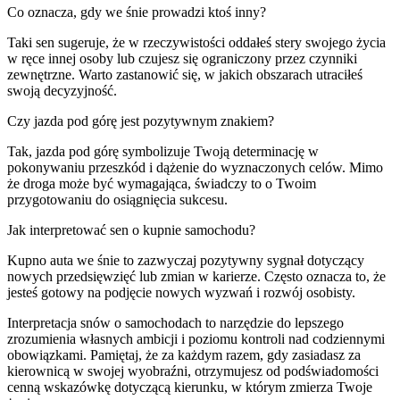
Co oznacza, gdy we śnie prowadzi ktoś inny?
Taki sen sugeruje, że w rzeczywistości oddałeś stery swojego życia
w ręce innej osoby lub czujesz się ograniczony przez czynniki
zewnętrzne. Warto zastanowić się, w jakich obszarach utraciłeś
swoją decyzyjność.
Czy jazda pod górę jest pozytywnym znakiem?
Tak, jazda pod górę symbolizuje Twoją determinację w
pokonywaniu przeszkód i dążenie do wyznaczonych celów. Mimo
że droga może być wymagająca, świadczy to o Twoim
przygotowaniu do osiągnięcia sukcesu.
Jak interpretować sen o kupnie samochodu?
Kupno auta we śnie to zazwyczaj pozytywny sygnał dotyczący
nowych przedsięwzięć lub zmian w karierze. Często oznacza to, że
jesteś gotowy na podjęcie nowych wyzwań i rozwój osobisty.
Interpretacja snów o samochodach to narzędzie do lepszego
zrozumienia własnych ambicji i poziomu kontroli nad codziennymi
obowiązkami. Pamiętaj, że za każdym razem, gdy zasiadasz za
kierownicą w swojej wyobraźni, otrzymujesz od podświadomości
cenną wskazówkę dotyczącą kierunku, w którym zmierza Twoje