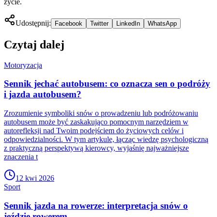
życie.
Udostępnij:
Facebook
Twitter
LinkedIn
WhatsApp
Czytaj dalej
Motoryzacja
Sennik jechać autobusem: co oznacza sen o podróży
i jazda autobusem?
Zrozumienie symboliki snów o prowadzeniu lub podróżowaniu
autobusem może być zaskakująco pomocnym narzędziem w
autorefleksji nad Twoim podejściem do życiowych celów i
odpowiedzialności. W tym artykule, łącząc wiedzę psychologiczną
z praktyczną perspektywą kierowcy, wyjaśnię najważniejsze
znaczenia t
12 kwi 2026
Sport
Sennik jazda na rowerze: interpretacja snów o
jeździe rowerem