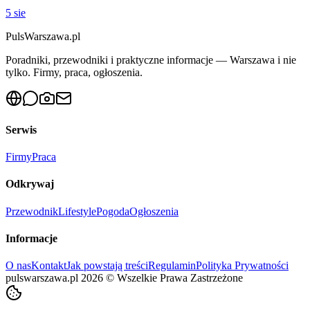
5 sie
PulsWarszawa.pl
Poradniki, przewodniki i praktyczne informacje — Warszawa i nie
tylko. Firmy, praca, ogłoszenia.
Serwis
Firmy
Praca
Odkrywaj
Przewodnik
Lifestyle
Pogoda
Ogłoszenia
Informacje
O nas
Kontakt
Jak powstają treści
Regulamin
Polityka Prywatności
pulswarszawa.pl
2026
©
Wszelkie Prawa Zastrzeżone