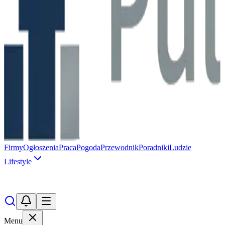
Firmy
Ogłoszenia
Praca
Pogoda
Przewodnik
Poradniki
Ludzie
Lifestyle
Menu