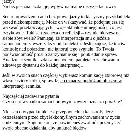
jazdy?
Niebezpieczna jazda i jej wpływ na realne decyzje kierowcy
Sen o prowadzeniu auta bez prawa jazdy to klasyczny przykład lęku
przed niekompetencją. Może on wskazywać, że podejmujesz się
wyzwań przekraczających Twoje aktualne umiejętności, co jest
ryzykowne. Taki sen zachęca do refleksji – czy nie bierzesz na
siebie zbyt wiele? Pamiętaj, że interpretacja snu o jeździe
samochodem zawsze zależy od kontekstu. Jeśli czujesz, że tracisz
kontrolę nad pojazdem, nie ignoruj tego sygnału. To Twoja
podświadomość prosi o zatrzymanie się i poukładanie spraw.
Analizując sennik jazda samochodem, pamiętaj o zachowaniu
zdrowego dystansu do każdej interpretacji.
Jeśli w swoich snach częściej wybierasz komunikację zbiorową niż
własne cztery kółka, sprawdź,
co oznacza podróż autobusem w
interpretacji sennika
.
Najczęściej zadawane pytania
Czy sen o wypadku samochodowym zawsze oznacza porażkę?
Nie, sen o wypadku nie jest przepowiednią katastrofy, lecz
ostrzeżeniem przed zbyt lekkomyślnym zachowaniem w życiu
codziennym. Sugeruje on, że powinieneś zwolnić i przemyśleć
swoje obecne działania, aby uniknąć błędów.