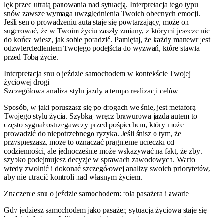
lęk przed utratą panowania nad sytuacją. Interpretacja tego typu
snów zawsze wymaga uwzględnienia Twoich obecnych emocji.
Jeśli sen o prowadzeniu auta staje się powtarzający, może on
sugerować, że w Twoim życiu zaszły zmiany, z którymi jeszcze nie
do końca wiesz, jak sobie poradzić. Pamiętaj, że każdy manewr jest
odzwierciedleniem Twojego podejścia do wyzwań, które stawia
przed Tobą życie.
Interpretacja snu o jeździe samochodem w kontekście Twojej
życiowej drogi
Szczegółowa analiza stylu jazdy a tempo realizacji celów
Sposób, w jaki poruszasz się po drogach we śnie, jest metaforą
Twojego stylu życia. Szybka, wręcz brawurowa jazda autem to
często sygnał ostrzegawczy przed pośpiechem, który może
prowadzić do niepotrzebnego ryzyka. Jeśli śnisz o tym, że
przyspieszasz, może to oznaczać pragnienie ucieczki od
codzienności, ale jednocześnie może wskazywać na fakt, że zbyt
szybko podejmujesz decyzje w sprawach zawodowych. Warto
wtedy zwolnić i dokonać szczegółowej analizy swoich priorytetów,
aby nie utracić kontroli nad własnym życiem.
Znaczenie snu o jeździe samochodem: rola pasażera i awarie
Gdy jedziesz samochodem jako pasażer, sytuacja życiowa staje się