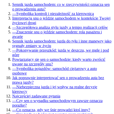
Sennik jazda samochodem: co w rzeczywistości oznacza sen
o prowadzeniu auta?
—
Symbolika kontroli i niezależność za kierownicą
Interpretacja snu o jeździe samochodem w kontekście Twojej
życiowej drogi
—
Szczegółowa analiza stylu jazdy a tempo realizacji celów
—
Znaczenie snu o jeździe samochodem: rola pasażera i
awarie
Sennik jazda samochodem: jazda do tyłu i inne manewry jako
sygnały zmiany w życiu
—
Pokonywanie przeszkód: jazda w deszczu, we mgle i pod
górę
Powtarzający się sen o samochodzie: kiedy warto zwrócić
uwagę na szczegóły snu?
—
Symbolika pojazdów: samochód ciężarowy a auto
osobowe
Jak poprawnie interpretować sen o prowadzeniu auta bez
prawa jazdy?
—
Niebezpieczna jazda i jej wpływ na realne decyzje
kierowcy
Najczęściej zadawane pytania
—
Czy sen o wypadku samochodowym zawsze oznacza
porażkę?
—
Co oznacza, gdy we śnie prowadzi ktoś inny?