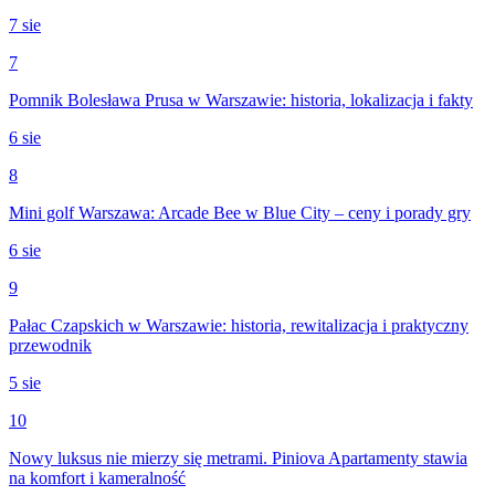
7 sie
7
Pomnik Bolesława Prusa w Warszawie: historia, lokalizacja i fakty
6 sie
8
Mini golf Warszawa: Arcade Bee w Blue City – ceny i porady gry
6 sie
9
Pałac Czapskich w Warszawie: historia, rewitalizacja i praktyczny
przewodnik
5 sie
10
Nowy luksus nie mierzy się metrami. Piniova Apartamenty stawia
na komfort i kameralność