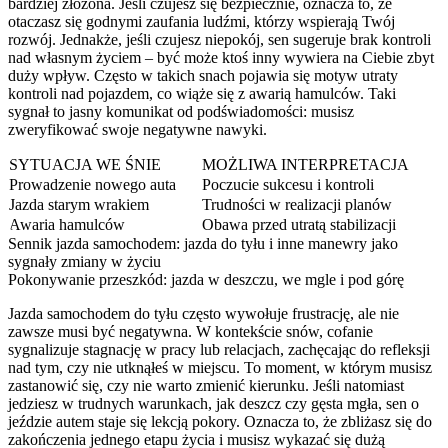
bardziej złożona. Jeśli czujesz się bezpiecznie, oznacza to, że
otaczasz się godnymi zaufania ludźmi, którzy wspierają Twój
rozwój. Jednakże, jeśli czujesz niepokój, sen sugeruje brak kontroli
nad własnym życiem – być może ktoś inny wywiera na Ciebie zbyt
duży wpływ. Często w takich snach pojawia się motyw utraty
kontroli nad pojazdem, co wiąże się z awarią hamulców. Taki
sygnał to jasny komunikat od podświadomości: musisz
zweryfikować swoje negatywne nawyki.
SYTUACJA WE ŚNIE
MOŻLIWA INTERPRETACJA
Prowadzenie nowego auta
Poczucie sukcesu i kontroli
Jazda starym wrakiem
Trudności w realizacji planów
Awaria hamulców
Obawa przed utratą stabilizacji
Sennik jazda samochodem: jazda do tyłu i inne manewry jako
sygnały zmiany w życiu
Pokonywanie przeszkód: jazda w deszczu, we mgle i pod górę
Jazda samochodem do tyłu często wywołuje frustrację, ale nie
zawsze musi być negatywna. W kontekście snów, cofanie
sygnalizuje stagnację w pracy lub relacjach, zachęcając do refleksji
nad tym, czy nie utknąłeś w miejscu. To moment, w którym musisz
zastanowić się, czy nie warto zmienić kierunku. Jeśli natomiast
jedziesz w trudnych warunkach, jak deszcz czy gęsta mgła, sen o
jeździe autem staje się lekcją pokory. Oznacza to, że zbliżasz się do
zakończenia jednego etapu życia i musisz wykazać się dużą