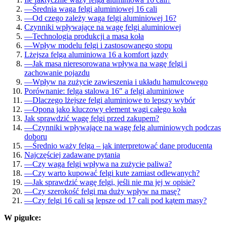
—
Średnia waga felgi aluminiowej 16 cali
—
Od czego zależy waga felgi aluminiowej 16?
Czynniki wpływające na wagę felgi aluminiowej
—
Technologia produkcji a masa koła
—
Wpływ modelu felgi i zastosowanego stopu
Lżejsza felga aluminiowa 16 a komfort jazdy
—
Jak masa nieresorowana wpływa na wagę felgi i
zachowanie pojazdu
—
Wpływ na zużycie zawieszenia i układu hamulcowego
Porównanie: felga stalowa 16″ a felgi aluminiowe
—
Dlaczego lżejsze felgi aluminiowe to lepszy wybór
—
Opona jako kluczowy element wagi całego koła
Jak sprawdzić wagę felgi przed zakupem?
—
Czynniki wpływające na wagę felg aluminiowych podczas
doboru
—
Średnio waży felga – jak interpretować dane producenta
Najczęściej zadawane pytania
—
Czy waga felgi wpływa na zużycie paliwa?
—
Czy warto kupować felgi kute zamiast odlewanych?
—
Jak sprawdzić wagę felgi, jeśli nie ma jej w opisie?
—
Czy szerokość felgi ma duży wpływ na masę?
—
Czy felgi 16 cali są lepsze od 17 cali pod kątem masy?
W pigułce: