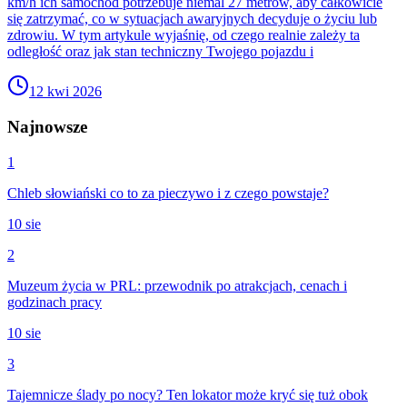
km/h ich samochód potrzebuje niemal 27 metrów, aby całkowicie
się zatrzymać, co w sytuacjach awaryjnych decyduje o życiu lub
zdrowiu. W tym artykule wyjaśnię, od czego realnie zależy ta
odległość oraz jak stan techniczny Twojego pojazdu i
12 kwi 2026
Najnowsze
1
Chleb słowiański co to za pieczywo i z czego powstaje?
10 sie
2
Muzeum życia w PRL: przewodnik po atrakcjach, cenach i
godzinach pracy
10 sie
3
Tajemnicze ślady po nocy? Ten lokator może kryć się tuż obok