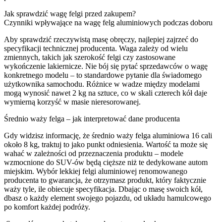
Jak sprawdzić wagę felgi przed zakupem?
Czynniki wpływające na wagę felg aluminiowych podczas doboru
Aby sprawdzić rzeczywistą masę obręczy, najlepiej zajrzeć do
specyfikacji technicznej producenta. Waga zależy od wielu
zmiennych, takich jak szerokość felgi czy zastosowane
wykończenie lakiernicze. Nie bój się pytać sprzedawców o wagę
konkretnego modelu – to standardowe pytanie dla świadomego
użytkownika samochodu. Różnice w wadze między modelami
mogą wynosić nawet 2 kg na sztuce, co w skali czterech kół daje
wymierną korzyść w masie nieresorowanej.
Średnio waży felga – jak interpretować dane producenta
Gdy widzisz informację, że średnio waży felga aluminiowa 16 cali
około 8 kg, traktuj to jako punkt odniesienia. Wartość ta może się
wahać w zależności od przeznaczenia produktu – modele
wzmocnione do SUV-ów będą cięższe niż te dedykowane autom
miejskim. Wybór lekkiej felgi aluminiowej renomowanego
producenta to gwarancja, że otrzymasz produkt, który faktycznie
waży tyle, ile obiecuje specyfikacja. Dbając o masę swoich kół,
dbasz o każdy element swojego pojazdu, od układu hamulcowego
po komfort każdej podróży.