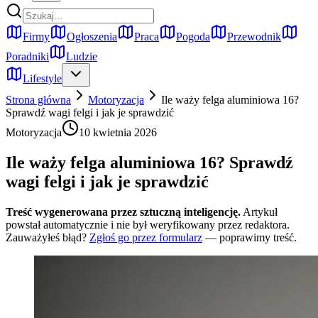
Firmy
Ogłoszenia
Praca
Pogoda
Przewodnik
Poradniki
Ludzie
Lifestyle
Strona główna
Motoryzacja
Ile waży felga aluminiowa 16?
Sprawdź wagi felgi i jak je sprawdzić
Motoryzacja
10 kwietnia 2026
Ile waży felga aluminiowa 16? Sprawdź
wagi felgi i jak je sprawdzić
Treść wygenerowana przez sztuczną inteligencję.
Artykuł
powstał automatycznie i nie był weryfikowany przez redaktora.
Zauważyłeś błąd?
Zgłoś go przez formularz
— poprawimy treść.