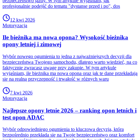
bezpieczeństwo jazdy. W tym artykule wyjaśniam, jak
profesjonalnie podejść do tematu "dystanse przed i po", dos
12 kwi 2026
Motoryzacja
Ile bieżnika ma nowa opona? Wysokość bieżnika
opony letniej i zimowej
Wybór nowego ogumienia to jedna z najważniejszych decyzji dla
bezpieczeństwa Twojego samochodu, dlatego warto wiedzieć, na co
faktycznie zwracasz uwagę przy zakupie. W tym artykule
wyjaśniam, ile bieżnika ma nowa opona oraz jak te dane przekładają
się na realną przyczepność i trwałość w różnych waru
7 kwi 2026
Motoryzacja
Najlepsze opony letnie 2026 – ranking opon letnich i
test opon ADAC
Wybór odpowiedniego ogumienia to kluczowa decyzja, która
bezpośrednio przekłada się na Twoje bezpieczeństwo oraz komfort