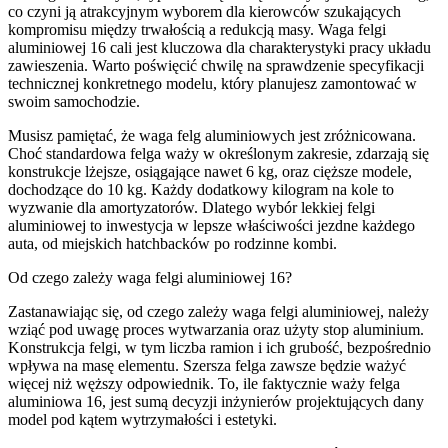
co czyni ją atrakcyjnym wyborem dla kierowców szukających
kompromisu między trwałością a redukcją masy. Waga felgi
aluminiowej 16 cali jest kluczowa dla charakterystyki pracy układu
zawieszenia. Warto poświęcić chwilę na sprawdzenie specyfikacji
technicznej konkretnego modelu, który planujesz zamontować w
swoim samochodzie.
Musisz pamiętać, że waga felg aluminiowych jest zróżnicowana.
Choć standardowa felga waży w określonym zakresie, zdarzają się
konstrukcje lżejsze, osiągające nawet 6 kg, oraz cięższe modele,
dochodzące do 10 kg. Każdy dodatkowy kilogram na kole to
wyzwanie dla amortyzatorów. Dlatego wybór lekkiej felgi
aluminiowej to inwestycja w lepsze właściwości jezdne każdego
auta, od miejskich hatchbacków po rodzinne kombi.
Od czego zależy waga felgi aluminiowej 16?
Zastanawiając się, od czego zależy waga felgi aluminiowej, należy
wziąć pod uwagę proces wytwarzania oraz użyty stop aluminium.
Konstrukcja felgi, w tym liczba ramion i ich grubość, bezpośrednio
wpływa na masę elementu. Szersza felga zawsze będzie ważyć
więcej niż węższy odpowiednik. To, ile faktycznie waży felga
aluminiowa 16, jest sumą decyzji inżynierów projektujących dany
model pod kątem wytrzymałości i estetyki.