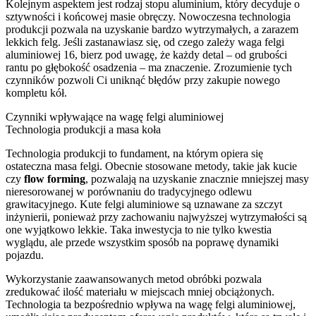
Kolejnym aspektem jest rodzaj stopu aluminium, który decyduje o
sztywności i końcowej masie obręczy. Nowoczesna technologia
produkcji pozwala na uzyskanie bardzo wytrzymałych, a zarazem
lekkich felg. Jeśli zastanawiasz się, od czego zależy waga felgi
aluminiowej 16, bierz pod uwagę, że każdy detal – od grubości
rantu po głębokość osadzenia – ma znaczenie. Zrozumienie tych
czynników pozwoli Ci uniknąć błędów przy zakupie nowego
kompletu kół.
Czynniki wpływające na wagę felgi aluminiowej
Technologia produkcji a masa koła
Technologia produkcji to fundament, na którym opiera się
ostateczna masa felgi. Obecnie stosowane metody, takie jak kucie
czy
flow forming
, pozwalają na uzyskanie znacznie mniejszej masy
nieresorowanej w porównaniu do tradycyjnego odlewu
grawitacyjnego. Kute felgi aluminiowe są uznawane za szczyt
inżynierii, ponieważ przy zachowaniu najwyższej wytrzymałości są
one wyjątkowo lekkie. Taka inwestycja to nie tylko kwestia
wyglądu, ale przede wszystkim sposób na poprawę dynamiki
pojazdu.
Wykorzystanie zaawansowanych metod obróbki pozwala
zredukować ilość materiału w miejscach mniej obciążonych.
Technologia ta bezpośrednio wpływa na wagę felgi aluminiowej,