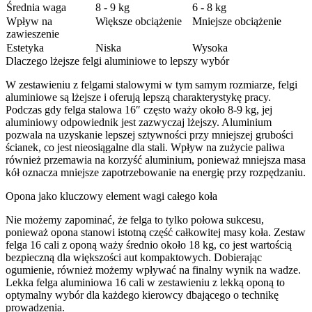
Średnia waga
8 - 9 kg
6 - 8 kg
Wpływ na
Większe obciążenie
Mniejsze obciążenie
zawieszenie
Estetyka
Niska
Wysoka
Dlaczego lżejsze felgi aluminiowe to lepszy wybór
W zestawieniu z felgami stalowymi w tym samym rozmiarze, felgi
aluminiowe są lżejsze i oferują lepszą charakterystykę pracy.
Podczas gdy felga stalowa 16″ często waży około 8-9 kg, jej
aluminiowy odpowiednik jest zazwyczaj lżejszy. Aluminium
pozwala na uzyskanie lepszej sztywności przy mniejszej grubości
ścianek, co jest nieosiągalne dla stali. Wpływ na zużycie paliwa
również przemawia na korzyść aluminium, ponieważ mniejsza masa
kół oznacza mniejsze zapotrzebowanie na energię przy rozpędzaniu.
Opona jako kluczowy element wagi całego koła
Nie możemy zapominać, że felga to tylko połowa sukcesu,
ponieważ opona stanowi istotną część całkowitej masy koła. Zestaw
felga 16 cali z oponą waży średnio około 18 kg, co jest wartością
bezpieczną dla większości aut kompaktowych. Dobierając
ogumienie, również możemy wpływać na finalny wynik na wadze.
Lekka felga aluminiowa 16 cali w zestawieniu z lekką oponą to
optymalny wybór dla każdego kierowcy dbającego o technikę
prowadzenia.