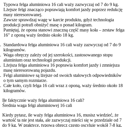
Typowa felga aluminiowa 16 cali waży zazwyczaj od 7 do 9 kg.
Lżejsze felgi znacząco poprawiają komfort jazdy poprzez redukcję
masy nieresorowanej.
Zawsze sprawdzaj wagę w karcie produktu, gdyż technologia
produkcji potrafi obniżyć masę o ponad kilogram.
Pamiętaj, że opona stanowi znaczną część masy koła – zestaw felga
16" z oponą waży średnio około 18 kg.
Standardowa felga aluminiowa 16 cali waży zazwyczaj od 7 do 9
kilogramów.
Waga obręczy zależy od jej szerokości, zastosowanego stopu
aluminium oraz technologii produkcji.
Lżejsza felga aluminiowa 16 poprawia komfort jazdy i zmniejsza
masę nieresorowaną pojazdu.
Felgi aluminiowe są lżejsze od swoich stalowych odpowiedników
o tym samym rozmiarze.
Całe koło, czyli felga 16 cali wraz z oponą, waży średnio około 18
kilogramów.
Ile faktycznie waży felga aluminiowa 16 cali?
Średnia waga felgi aluminiowej 16 cali
Kiedy pytasz, ile waży felga aluminiowa 16, musisz wiedzieć, że
wartość ta nie jest stała, ale zazwyczaj mieści się w przedziale od 7
do 9 kg. W praktyce, typowa obręcz często oscyluje wokół 7-8 kg,