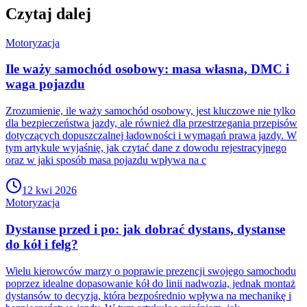
Czytaj dalej
Motoryzacja
Ile waży samochód osobowy: masa własna, DMC i
waga pojazdu
Zrozumienie, ile waży samochód osobowy, jest kluczowe nie tylko
dla bezpieczeństwa jazdy, ale również dla przestrzegania przepisów
dotyczących dopuszczalnej ładowności i wymagań prawa jazdy. W
tym artykule wyjaśnię, jak czytać dane z dowodu rejestracyjnego
oraz w jaki sposób masa pojazdu wpływa na c
12 kwi 2026
Motoryzacja
Dystanse przed i po: jak dobrać dystans, dystanse
do kół i felg?
Wielu kierowców marzy o poprawie prezencji swojego samochodu
poprzez idealne dopasowanie kół do linii nadwozia, jednak montaż
dystansów to decyzja, która bezpośrednio wpływa na mechanikę i