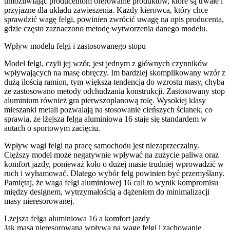
umożliwiając producentom oferowanie produktów, które są trwałe i
przyjazne dla układu zawieszenia. Każdy kierowca, który chce
sprawdzić wagę felgi, powinien zwrócić uwagę na opis producenta,
gdzie często zaznaczono metodę wytworzenia danego modelu.
Wpływ modelu felgi i zastosowanego stopu
Model felgi, czyli jej wzór, jest jednym z głównych czynników
wpływających na masę obręczy. Im bardziej skomplikowany wzór z
dużą ilością ramion, tym większa tendencja do wzrostu masy, chyba
że zastosowano metody odchudzania konstrukcji. Zastosowany stop
aluminium również gra pierwszoplanową rolę. Wysokiej klasy
mieszanki metali pozwalają na stosowanie cieńszych ścianek, co
sprawia, że lżejsza felga aluminiowa 16 staje się standardem w
autach o sportowym zacięciu.
Wpływ wagi felgi na pracę samochodu jest niezaprzeczalny.
Cięższy model może negatywnie wpływać na zużycie paliwa oraz
komfort jazdy, ponieważ koło o dużej masie trudniej wprowadzić w
ruch i wyhamować. Dlatego wybór felg powinien być przemyślany.
Pamiętaj, że waga felgi aluminiowej 16 cali to wynik kompromisu
między designem, wytrzymałością a dążeniem do minimalizacji
masy nieresorowanej.
Lżejsza felga aluminiowa 16 a komfort jazdy
Jak masa nieresorowana wpływa na wagę felgi i zachowanie