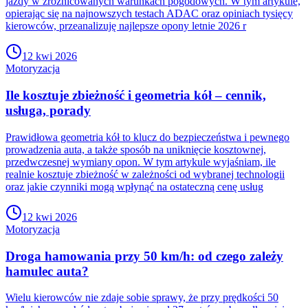
jazdy w zróżnicowanych warunkach pogodowych. W tym artykule,
opierając się na najnowszych testach ADAC oraz opiniach tysięcy
kierowców, przeanalizuję najlepsze opony letnie 2026 r
12 kwi 2026
Motoryzacja
Ile kosztuje zbieżność i geometria kół – cennik,
usługa, porady
Prawidłowa geometria kół to klucz do bezpieczeństwa i pewnego
prowadzenia auta, a także sposób na uniknięcie kosztownej,
przedwczesnej wymiany opon. W tym artykule wyjaśniam, ile
realnie kosztuje zbieżność w zależności od wybranej technologii
oraz jakie czynniki mogą wpłynąć na ostateczną cenę usług
12 kwi 2026
Motoryzacja
Droga hamowania przy 50 km/h: od czego zależy
hamulec auta?
Wielu kierowców nie zdaje sobie sprawy, że przy prędkości 50