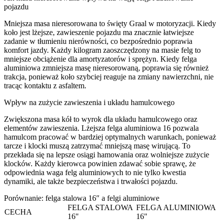
pojazdu
Mniejsza masa nieresorowana to święty Graal w motoryzacji. Kiedy
koło jest lżejsze, zawieszenie pojazdu ma znacznie łatwiejsze
zadanie w tłumieniu nierówności, co bezpośrednio poprawia
komfort jazdy. Każdy kilogram zaoszczędzony na masie felg to
mniejsze obciążenie dla amortyzatorów i sprężyn. Kiedy felga
aluminiowa zmniejsza masę nieresorowaną, poprawia się również
trakcja, ponieważ koło szybciej reaguje na zmiany nawierzchni, nie
tracąc kontaktu z asfaltem.
Wpływ na zużycie zawieszenia i układu hamulcowego
Zwiększona masa kół to wyrok dla układu hamulcowego oraz
elementów zawieszenia. Lżejsza felga aluminiowa 16 pozwala
hamulcom pracować w bardziej optymalnych warunkach, ponieważ
tarcze i klocki muszą zatrzymać mniejszą masę wirującą. To
przekłada się na lepsze osiągi hamowania oraz wolniejsze zużycie
klocków. Każdy kierowca powinien zdawać sobie sprawę, że
odpowiednia waga felg aluminiowych to nie tylko kwestia
dynamiki, ale także bezpieczeństwa i trwałości pojazdu.
Porównanie: felga stalowa 16″ a felgi aluminiowe
FELGA STALOWA
FELGA ALUMINIOWA
CECHA
16"
16"