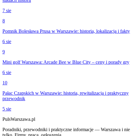
śladach historii
7 sie
8
Pomnik Bolesława Prusa w Warszawie: historia, lokalizacja i fakty
6 sie
9
Mini golf Warszawa: Arcade Bee w Blue City – ceny i porady gry
6 sie
10
Pałac Czapskich w Warszawie: historia, rewitalizacja i praktyczny
przewodnik
5 sie
PulsWarszawa.pl
Poradniki, przewodniki i praktyczne informacje — Warszawa i nie
tylko. Firmy, praca, ogłoszenia.