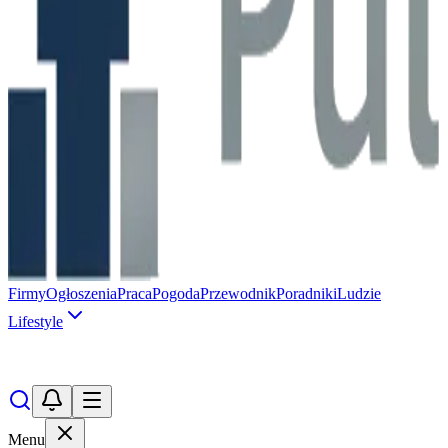
Firmy
Ogłoszenia
Praca
Pogoda
Przewodnik
Poradniki
Ludzie
Lifestyle
Menu