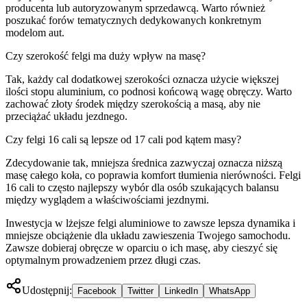
producenta lub autoryzowanym sprzedawcą. Warto również
poszukać forów tematycznych dedykowanych konkretnym
modelom aut.
Czy szerokość felgi ma duży wpływ na masę?
Tak, każdy cal dodatkowej szerokości oznacza użycie większej
ilości stopu aluminium, co podnosi końcową wagę obręczy. Warto
zachować złoty środek między szerokością a masą, aby nie
przeciążać układu jezdnego.
Czy felgi 16 cali są lepsze od 17 cali pod kątem masy?
Zdecydowanie tak, mniejsza średnica zazwyczaj oznacza niższą
masę całego koła, co poprawia komfort tłumienia nierówności. Felgi
16 cali to często najlepszy wybór dla osób szukających balansu
między wyglądem a właściwościami jezdnymi.
Inwestycja w lżejsze felgi aluminiowe to zawsze lepsza dynamika i
mniejsze obciążenie dla układu zawieszenia Twojego samochodu.
Zawsze dobieraj obręcze w oparciu o ich masę, aby cieszyć się
optymalnym prowadzeniem przez długi czas.
Udostępnij:
Facebook
Twitter
LinkedIn
WhatsApp