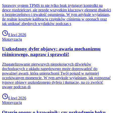
Sprawny system TPMS to nie tylko brak irytującej kontrolki na
desce rozdzielczej, ale przede wszystkim kluczowy element dbałości
o bezpieczeństwo i trwałość ogumienia. W tym artykule wyjaśniam,
ile realnie kosztuje kalibracja czujników ciśnienia w oponach oraz
jak uniknąć zbędnych wydatków podczas s
8 kwi 2026
Motoryzacja
Uszkodzony dyfer objawy: awaria mechanizmu
różnicowego, napraw i sprawdź!
Zbagatelizowanie pierwszych niepokojących dźwięków
dochodzących z układu napędowego może doprowadzić do
poważnej awarii, która unieruchomi Twój pojazd w najmniej
oczekiwanym momencie. W tym artykule wyjaśniam, jak rozpoznać
typowe objawy uszkodzonego dyfera i tłumaczę, na co zwrócić
uwagę podczas di
6 kwi 2026
Motoryzacja
Otarcie opony o krawężnik: czy uszkodzenie boku