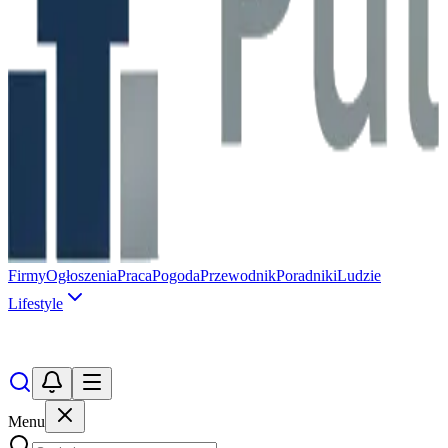
Firmy
Ogłoszenia
Praca
Pogoda
Przewodnik
Poradniki
Ludzie
Lifestyle
Menu