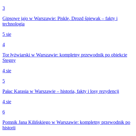
3
Gipsowe jajo w Warszawie: Pisklę. Drozd śpiewak – fakty i
technologia
5 sie
4
Tor łyżwiarski w Warszawie: kompletny przewodnik po obiekcie
Stegny
4 sie
5
Pałac Karasia w Warszawie – historia, fakty i losy rezydencji
4 sie
6
Pomnik Jana Kilińskiego w Warszawie: kompletny przewodnik po
historii