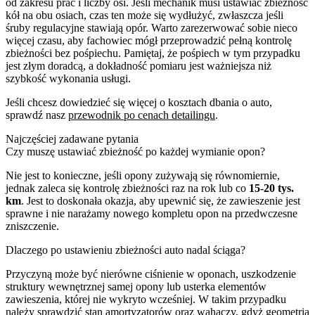
od zakresu prac i liczby osi. Jeśli mechanik musi ustawiać zbieżność
kół na obu osiach, czas ten może się wydłużyć, zwłaszcza jeśli
śruby regulacyjne stawiają opór. Warto zarezerwować sobie nieco
więcej czasu, aby fachowiec mógł przeprowadzić pełną kontrolę
zbieżności bez pośpiechu. Pamiętaj, że pośpiech w tym przypadku
jest złym doradcą, a dokładność pomiaru jest ważniejsza niż
szybkość wykonania usługi.
Jeśli chcesz dowiedzieć się więcej o kosztach dbania o auto,
sprawdź nasz
przewodnik po cenach detailingu
.
Najczęściej zadawane pytania
Czy muszę ustawiać zbieżność po każdej wymianie opon?
Nie jest to konieczne, jeśli opony zużywają się równomiernie,
jednak zaleca się kontrolę zbieżności raz na rok lub co
15-20 tys.
km
. Jest to doskonała okazja, aby upewnić się, że zawieszenie jest
sprawne i nie narażamy nowego kompletu opon na przedwczesne
zniszczenie.
Dlaczego po ustawieniu zbieżności auto nadal ściąga?
Przyczyną może być nierówne ciśnienie w oponach, uszkodzenie
struktury wewnętrznej samej opony lub usterka elementów
zawieszenia, której nie wykryto wcześniej. W takim przypadku
należy sprawdzić stan amortyzatorów oraz wahaczy, gdyż geometria