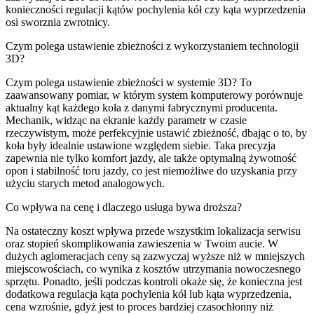
konieczności regulacji kątów pochylenia kół czy kąta wyprzedzenia
osi sworznia zwrotnicy.
Czym polega ustawienie zbieżności z wykorzystaniem technologii
3D?
Czym polega ustawienie zbieżności w systemie 3D? To
zaawansowany pomiar, w którym system komputerowy porównuje
aktualny kąt każdego koła z danymi fabrycznymi producenta.
Mechanik, widząc na ekranie każdy parametr w czasie
rzeczywistym, może perfekcyjnie ustawić zbieżność, dbając o to, by
koła były idealnie ustawione względem siebie. Taka precyzja
zapewnia nie tylko komfort jazdy, ale także optymalną żywotność
opon i stabilność toru jazdy, co jest niemożliwe do uzyskania przy
użyciu starych metod analogowych.
Co wpływa na cenę i dlaczego usługa bywa droższa?
Na ostateczny koszt wpływa przede wszystkim lokalizacja serwisu
oraz stopień skomplikowania zawieszenia w Twoim aucie. W
dużych aglomeracjach ceny są zazwyczaj wyższe niż w mniejszych
miejscowościach, co wynika z kosztów utrzymania nowoczesnego
sprzętu. Ponadto, jeśli podczas kontroli okaże się, że konieczna jest
dodatkowa regulacja kąta pochylenia kół lub kąta wyprzedzenia,
cena wzrośnie, gdyż jest to proces bardziej czasochłonny niż