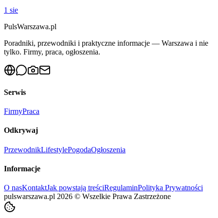
1 sie
PulsWarszawa.pl
Poradniki, przewodniki i praktyczne informacje — Warszawa i nie
tylko. Firmy, praca, ogłoszenia.
Serwis
Firmy
Praca
Odkrywaj
Przewodnik
Lifestyle
Pogoda
Ogłoszenia
Informacje
O nas
Kontakt
Jak powstają treści
Regulamin
Polityka Prywatności
pulswarszawa.pl
2026
©
Wszelkie Prawa Zastrzeżone