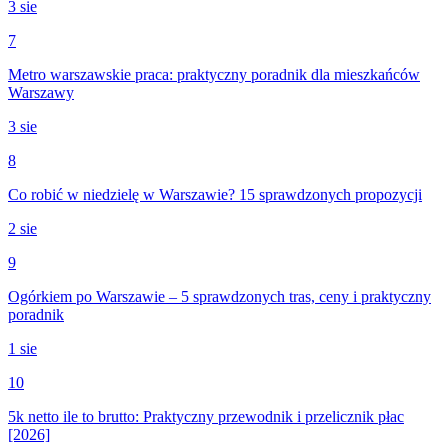
3 sie
7
Metro warszawskie praca: praktyczny poradnik dla mieszkańców
Warszawy
3 sie
8
Co robić w niedzielę w Warszawie? 15 sprawdzonych propozycji
2 sie
9
Ogórkiem po Warszawie – 5 sprawdzonych tras, ceny i praktyczny
poradnik
1 sie
10
5k netto ile to brutto: Praktyczny przewodnik i przelicznik płac
[2026]