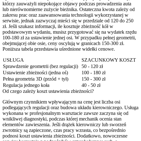
którzy zauważyli niepokojące objawy podczas prowadzenia auta
lub nierównomierne zużycie bieżnika. Ostateczna kwota zależy od
zakresu prac oraz zaawansowania technologii wykorzystanej w
serwisie, jednak zazwyczaj mieści się w przedziale od 120 do 250
zł. Jeśli szukasz informacji, ile kosztuje zbieżność kół w
podstawowym wydaniu, musisz przygotować się na wydatek rzędu
100-180 zł za ustawienie jednej osi. W przypadku pełnej geometrii,
obejmującej obie osie, ceny oscylują w granicach 150-300 zł.
Poniższa tabela przedstawia uśrednione widełki cenowe.
USŁUGA
SZACUNKOWY KOSZT
Sprawdzenie geometrii (bez regulacji)
50 - 120 zł
Ustawienie zbieżności (jedna oś)
100 - 180 zł
Pełna geometria 3D (przód + tył)
150 - 300 zł
Regulacja jednego koła
40 - 50 zł
Od czego zależy koszt ustawienia zbieżności?
Głównym czynnikiem wpływającym na cenę jest liczba osi
podlegających regulacji oraz budowa układu kierowniczego. Usługa
wykonana w profesjonalnym warsztacie zawsze zaczyna się od
wnikliwej diagnostyki, podczas której mechanik ocenia stan
elementów zawieszenia. Jeśli drążek kierowniczy lub sworzeń
zwrotnicy są zapieczone, czas pracy wzrasta, co bezpośrednio
podnosi koszt ustawienia zbieżności. Dodatkowo, nowoczesne