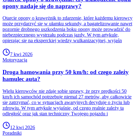
opony nadaje się do naprawy?
Otarcie opony o krawężnik to zdarzenie, które każdemu kierowcy
może przydarzyć się w ułamku sekundy, a bagatelizowanie nawet
pozornie drobnego uszkodzenia boku opony może prowadzić do
niebezpiecznego wystrzału podczas jazdy. W tym artykule,
opierając się na eksperckiej wiedzy wulkanizacyjnej, wyjaśn
7 kwi 2026
Motoryzacja
Droga hamowania przy 50 km/h: od czego zależy
hamulec auta?
Wielu kierowców nie zdaje sobie sprawy, że przy prędkości 50
km/h ich samochód potrzebuje niemal 27 metrów, aby całkowicie
się zatrzymać, co w sytuacjach awaryjnych decyduje o życiu lub
zdrowiu. W tym artykule wyjaśnię, od czego realnie zależy ta
odległość oraz jak stan techniczny Twojego pojazdu i
12 kwi 2026
Poradniki