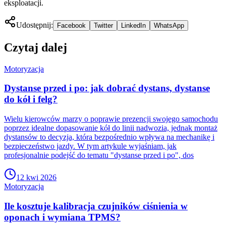
eksploatacji.
Udostępnij:
Facebook
Twitter
LinkedIn
WhatsApp
Czytaj dalej
Motoryzacja
Dystanse przed i po: jak dobrać dystans, dystanse
do kół i felg?
Wielu kierowców marzy o poprawie prezencji swojego samochodu
poprzez idealne dopasowanie kół do linii nadwozia, jednak montaż
dystansów to decyzja, która bezpośrednio wpływa na mechanikę i
bezpieczeństwo jazdy. W tym artykule wyjaśniam, jak
profesjonalnie podejść do tematu "dystanse przed i po", dos
12 kwi 2026
Motoryzacja
Ile kosztuje kalibracja czujników ciśnienia w
oponach i wymiana TPMS?