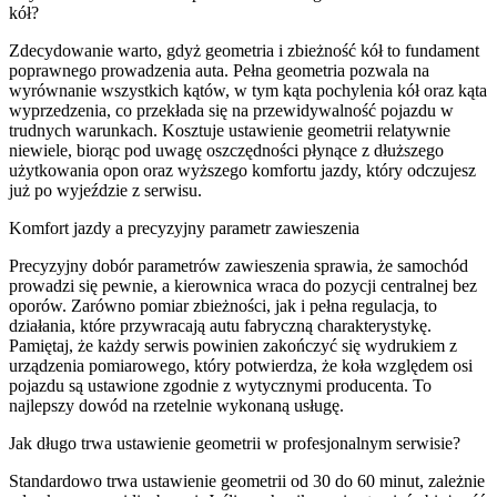
kół?
Zdecydowanie warto, gdyż geometria i zbieżność kół to fundament
poprawnego prowadzenia auta. Pełna geometria pozwala na
wyrównanie wszystkich kątów, w tym kąta pochylenia kół oraz kąta
wyprzedzenia, co przekłada się na przewidywalność pojazdu w
trudnych warunkach. Kosztuje ustawienie geometrii relatywnie
niewiele, biorąc pod uwagę oszczędności płynące z dłuższego
użytkowania opon oraz wyższego komfortu jazdy, który odczujesz
już po wyjeździe z serwisu.
Komfort jazdy a precyzyjny parametr zawieszenia
Precyzyjny dobór parametrów zawieszenia sprawia, że samochód
prowadzi się pewnie, a kierownica wraca do pozycji centralnej bez
oporów. Zarówno pomiar zbieżności, jak i pełna regulacja, to
działania, które przywracają autu fabryczną charakterystykę.
Pamiętaj, że każdy serwis powinien zakończyć się wydrukiem z
urządzenia pomiarowego, który potwierdza, że koła względem osi
pojazdu są ustawione zgodnie z wytycznymi producenta. To
najlepszy dowód na rzetelnie wykonaną usługę.
Jak długo trwa ustawienie geometrii w profesjonalnym serwisie?
Standardowo trwa ustawienie geometrii od 30 do 60 minut, zależnie