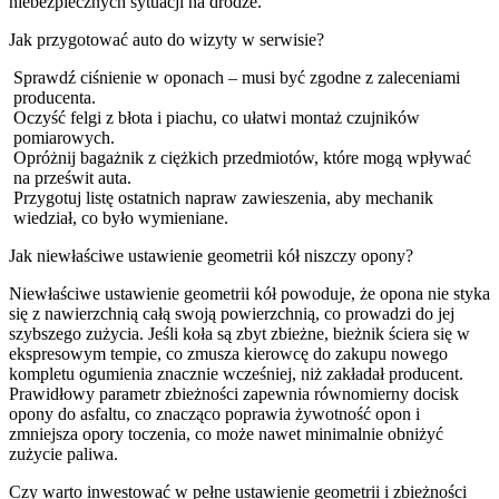
niebezpiecznych sytuacji na drodze.
Jak przygotować auto do wizyty w serwisie?
Sprawdź ciśnienie w oponach – musi być zgodne z zaleceniami
producenta.
Oczyść felgi z błota i piachu, co ułatwi montaż czujników
pomiarowych.
Opróżnij bagażnik z ciężkich przedmiotów, które mogą wpływać
na prześwit auta.
Przygotuj listę ostatnich napraw zawieszenia, aby mechanik
wiedział, co było wymieniane.
Jak niewłaściwe ustawienie geometrii kół niszczy opony?
Niewłaściwe ustawienie geometrii kół powoduje, że opona nie styka
się z nawierzchnią całą swoją powierzchnią, co prowadzi do jej
szybszego zużycia. Jeśli koła są zbyt zbieżne, bieżnik ściera się w
ekspresowym tempie, co zmusza kierowcę do zakupu nowego
kompletu ogumienia znacznie wcześniej, niż zakładał producent.
Prawidłowy parametr zbieżności zapewnia równomierny docisk
opony do asfaltu, co znacząco poprawia żywotność opon i
zmniejsza opory toczenia, co może nawet minimalnie obniżyć
zużycie paliwa.
Czy warto inwestować w pełne ustawienie geometrii i zbieżności