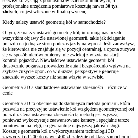
serwisy korzystają z podnośników czterokolumnowych, a
profesjonalne urządzenia pomiarowe kosztują nawet
30 tys.
złotych
, co jest wliczane w finalną wycenę.
Kiedy należy ustawić geometrię kół w samochodzie?
O tym, że należy ustawić geometrię kół, informują nas przede
wszystkim objawy źle ustawionej geometrii, takie jak ściąganie
pojazdu na jedną ze stron podczas jazdy na wprost. Jeśli zauważysz,
że kierownica nie znajduje się w pozycji centralnej, a opona zużywa
się w sposób nierównomierny, nie zwlekaj z wizytą na stacji
kontroli pojazdów. Niewłaściwe ustawienie geometrii kół
drastycznie pogarsza prowadzenie auta i bezpośrednio wpływa na
szybsze zużycie opon, co w dłuższej perspektywie generuje
znacznie wyższe koszty niż sama wizyta w serwisie.
Geometria 3D a standardowe ustawianie zbieżności – różnice w
cenie
Geometria 3D to obecnie najdokładniejsza metoda pomiaru, która
pozwala na precyzyjne ustawienie kół względem geometrycznej osi
pojazdu. Cena ustawienia zbieżności tą metodą jest wyższa,
ponieważ wykorzystuje zaawansowane kamery i specjalne tarcze
montowane na felgi, co gwarantuje najwyższą jakość usługi.
Kosztuje geometria kół z wykorzystaniem technologii 3D
zazwyczaj od 200 do nawet 400 zł, zależnie od klasy samochodu i