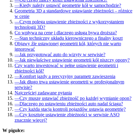
—
Kiedy należy ustawić geometrię kół w samochodzie?
Geometria 3D a standardowe ustawianie zbieżności – różnice
w cenie
—
Czym polega ustawienie zbieżności z wykorzystaniem
technologii 3D?
Co wpływa na cenę i dlaczego usługa bywa droższa?
—
Stan techniczny układu kierowniczego a finalny koszt
Objawy źle ustawionej geometrii kół, których nie warto
ignorować
—
Jak przygotować auto do wizyty w serwisie?
—
Jak niewłaściwe ustawienie geometrii kół niszczy opony?
Czy warto inwestować w pełne ustawienie geometrii i
zbieżności kół?
—
Komfort jazdy a precyzyjny parametr zawieszenia
—
Jak długo trwa ustawienie geometrii w profesjonalnym
serwisie?
Najczęściej zadawane pytania
—
Czy muszę ustawiać zbieżność po każdej wymianie opon?
—
Dlaczego po ustawieniu zbieżności auto nadal ściąga?
—
Czy każda stacja kontroli pojazdów ustawia geometrię?
—
Czy kosztuje ustawienie zbieżności w serwisie ASO
znacznie więcej?
W pigułce: