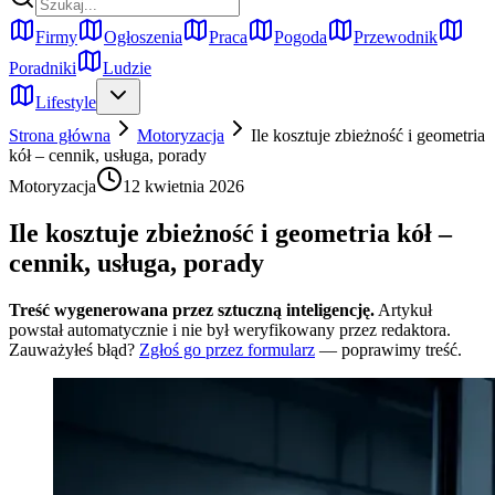
Firmy
Ogłoszenia
Praca
Pogoda
Przewodnik
Poradniki
Ludzie
Lifestyle
Strona główna
Motoryzacja
Ile kosztuje zbieżność i geometria
kół – cennik, usługa, porady
Motoryzacja
12 kwietnia 2026
Ile kosztuje zbieżność i geometria kół –
cennik, usługa, porady
Treść wygenerowana przez sztuczną inteligencję.
Artykuł
powstał automatycznie i nie był weryfikowany przez redaktora.
Zauważyłeś błąd?
Zgłoś go przez formularz
— poprawimy treść.