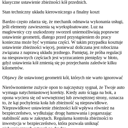
klasyczne ustawienie zbieżności kół przednich.
Stan techniczny układu kierowniczego a finalny koszt
Bardzo często zdarza się, że mechanik odmawia wykonania usługi,
jeśli elementy zawieszenia są wyeksploatowane. Luz na
maglownicy czy uszkodzony sworzeń uniemożliwiają poprawne
ustawienie geometrii, dlatego przed przystąpieniem do pracy
konieczna może być wymiana części. W takim przypadku kosztuje
ustawienie zbieżności więcej, ponieważ doliczana jest robocizna
związana z naprawą układu jezdnego. Pamiętaj, że próba regulacji
na niesprawnych częściach jest wyrzucaniem pieniędzy w błoto,
gdyż ustawienia kół zmienią się po przejechaniu zaledwie kilku
kilometrów.
Objawy źle ustawionej geometrii kół, których nie warto ignorować
Nierównomierne zużycie opon to najczęstszy sygnał, że Twoje auto
wymaga natychmiastowej korekty. Kiedy auto ściąga na bok, a
opona wyciera się od wewnętrznej lub zewnętrznej strony, oznacza
to, że kąt pochylenia koła lub zbieżność są nieprawidłowe.
Nieprawidłowe ustawienie zbieżności kół wpływa również na
bezpieczeństwo, wydłużając drogę hamowania i pogarszając
stabilność auta w zakrętach. Regularna kontrola zbieżności to
inwestycja w bezpieczeństwo, która pozwala uniknąć