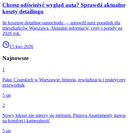
Chcesz odświeżyć wygląd auta? Sprawdź aktualne
koszty detailingu
ile kosztuje detailing samochodu — sprawdź nasz poradnik dla
mieszkańców Warszawa. Aktualne informacje, ceny i porady na
2026 rok.
15 kwi 2026
Najnowsze
1
Pałac Czapskich w Warszawie: historia, rewitalizacja i praktyczny
przewodnik
5 sie
2
Nowy luksus nie mierzy się metrami. Piniova Apartamenty stawia
na komfort i kameralność
5 sie