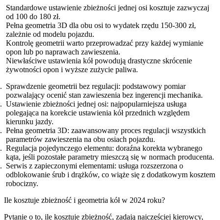
Standardowe ustawienie zbieżności jednej osi kosztuje zazwyczaj
od 100 do 180 zł.
Pełna geometria 3D dla obu osi to wydatek rzędu 150-300 zł,
zależnie od modelu pojazdu.
Kontrolę geometrii warto przeprowadzać przy każdej wymianie
opon lub po naprawach zawieszenia.
Niewłaściwe ustawienia kół powodują drastyczne skrócenie
żywotności opon i wyższe zużycie paliwa.
Sprawdzenie geometrii bez regulacji: podstawowy pomiar
pozwalający ocenić stan zawieszenia bez ingerencji mechanika.
Ustawienie zbieżności jednej osi: najpopularniejsza usługa
polegająca na korekcie ustawienia kół przednich względem
kierunku jazdy.
Pełna geometria 3D: zaawansowany proces regulacji wszystkich
parametrów zawieszenia na obu osiach pojazdu.
Regulacja pojedynczego elementu: doraźna korekta wybranego
kąta, jeśli pozostałe parametry mieszczą się w normach producenta.
Serwis z zapieczonymi elementami: usługa rozszerzona o
odblokowanie śrub i drążków, co wiąże się z dodatkowym kosztem
robocizny.
Ile kosztuje zbieżność i geometria kół w 2024 roku?
Pytanie o to, ile kosztuje zbieżność, zadają najczęściej kierowcy,