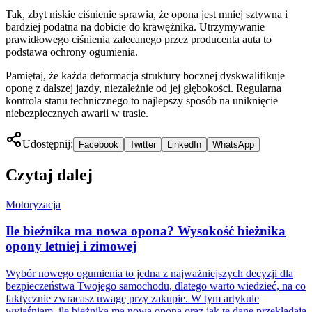
Tak, zbyt niskie ciśnienie sprawia, że opona jest mniej sztywna i
bardziej podatna na dobicie do krawężnika. Utrzymywanie
prawidłowego ciśnienia zalecanego przez producenta auta to
podstawa ochrony ogumienia.
Pamiętaj, że każda deformacja struktury bocznej dyskwalifikuje
oponę z dalszej jazdy, niezależnie od jej głębokości. Regularna
kontrola stanu technicznego to najlepszy sposób na uniknięcie
niebezpiecznych awarii w trasie.
Udostępnij:
Facebook
Twitter
LinkedIn
WhatsApp
Czytaj dalej
Motoryzacja
Ile bieżnika ma nowa opona? Wysokość bieżnika
opony letniej i zimowej
Wybór nowego ogumienia to jedna z najważniejszych decyzji dla
bezpieczeństwa Twojego samochodu, dlatego warto wiedzieć, na co
faktycznie zwracasz uwagę przy zakupie. W tym artykule
wyjaśniam, ile bieżnika ma nowa opona oraz jak te dane przekładają