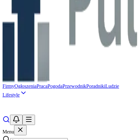
Firmy
Ogłoszenia
Praca
Pogoda
Przewodnik
Poradniki
Ludzie
Lifestyle
Menu