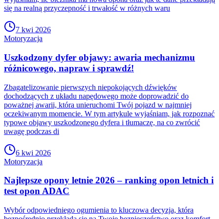
się na realną przyczepność i trwałość w różnych waru
7 kwi 2026
Motoryzacja
Uszkodzony dyfer objawy: awaria mechanizmu
różnicowego, napraw i sprawdź!
Zbagatelizowanie pierwszych niepokojących dźwięków
dochodzących z układu napędowego może doprowadzić do
poważnej awarii, która unieruchomi Twój pojazd w najmniej
oczekiwanym momencie. W tym artykule wyjaśniam, jak rozpoznać
typowe objawy uszkodzonego dyfera i tłumaczę, na co zwrócić
uwagę podczas di
6 kwi 2026
Motoryzacja
Najlepsze opony letnie 2026 – ranking opon letnich i
test opon ADAC
Wybór odpowiedniego ogumienia to kluczowa decyzja, która
bezpośrednio przekłada się na Twoje bezpieczeństwo oraz komfort