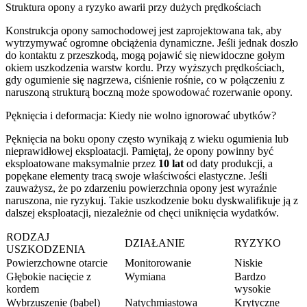
Struktura opony a ryzyko awarii przy dużych prędkościach
Konstrukcja opony samochodowej jest zaprojektowana tak, aby
wytrzymywać ogromne obciążenia dynamiczne. Jeśli jednak doszło
do kontaktu z przeszkodą, mogą pojawić się niewidoczne gołym
okiem uszkodzenia warstw kordu. Przy wyższych prędkościach,
gdy ogumienie się nagrzewa, ciśnienie rośnie, co w połączeniu z
naruszoną strukturą boczną może spowodować rozerwanie opony.
Pęknięcia i deformacja: Kiedy nie wolno ignorować ubytków?
Pęknięcia na boku opony często wynikają z wieku ogumienia lub
nieprawidłowej eksploatacji. Pamiętaj, że opony powinny być
eksploatowane maksymalnie przez
10 lat
od daty produkcji, a
popękane elementy tracą swoje właściwości elastyczne. Jeśli
zauważysz, że po zdarzeniu powierzchnia opony jest wyraźnie
naruszona, nie ryzykuj. Takie uszkodzenie boku dyskwalifikuje ją z
dalszej eksploatacji, niezależnie od chęci uniknięcia wydatków.
RODZAJ
DZIAŁANIE
RYZYKO
USZKODZENIA
Powierzchowne otarcie
Monitorowanie
Niskie
Głębokie nacięcie z
Wymiana
Bardzo
kordem
wysokie
Wybrzuszenie (bąbel)
Natychmiastowa
Krytyczne