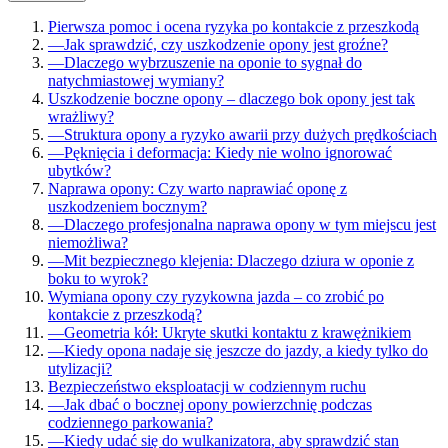
Pierwsza pomoc i ocena ryzyka po kontakcie z przeszkodą
—
Jak sprawdzić, czy uszkodzenie opony jest groźne?
—
Dlaczego wybrzuszenie na oponie to sygnał do
natychmiastowej wymiany?
Uszkodzenie boczne opony – dlaczego bok opony jest tak
wrażliwy?
—
Struktura opony a ryzyko awarii przy dużych prędkościach
—
Pęknięcia i deformacja: Kiedy nie wolno ignorować
ubytków?
Naprawa opony: Czy warto naprawiać oponę z
uszkodzeniem bocznym?
—
Dlaczego profesjonalna naprawa opony w tym miejscu jest
niemożliwa?
—
Mit bezpiecznego klejenia: Dlaczego dziura w oponie z
boku to wyrok?
Wymiana opony czy ryzykowna jazda – co zrobić po
kontakcie z przeszkodą?
—
Geometria kół: Ukryte skutki kontaktu z krawężnikiem
—
Kiedy opona nadaje się jeszcze do jazdy, a kiedy tylko do
utylizacji?
Bezpieczeństwo eksploatacji w codziennym ruchu
—
Jak dbać o bocznej opony powierzchnię podczas
codziennego parkowania?
—
Kiedy udać się do wulkanizatora, aby sprawdzić stan