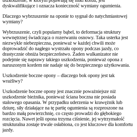
uszkodzenie, w którym pojawiają się nitki kordu, jest
dyskwalifikujące i oznacza konieczność wymiany ogumienia.
Dlaczego wybrzuszenie na oponie to sygnał do natychmiastowej
wymiany?
Wybrzuszenie, czyli popularny bąbel, to deformacja struktury
wewnętrznej świadcząca o rozerwaniu osnowy. Taka usterka jest
niezwykle niebezpieczna, ponieważ w każdej chwili może
doprowadzić do nagłego wystrzału opony podczas jazdy, co
drastycznie obniża bezpieczeństwo. Żaden wulkanizator nie
podejmie się naprawy takiego uszkodzenia, ponieważ opona z
naruszonym kordem nie nadaje się do bezpiecznego użytkowania.
Uszkodzenie boczne opony – dlaczego bok opony jest tak
wrażliwy?
Uszkodzenie boczne opony jest znacznie poważniejsze niż
uszkodzenie bieżnika, ponieważ ściana boczna nie posiada
stalowego opasania. W przypadku uderzenia w krawężnik lub
dziurę, siły działające na tę partię ogumienia są rozproszone na
bardzo małą powierzchnię, co często prowadzi do głębokiego
rozcięcia. Nawet jeśli opona trzyma ciśnienie, jej wytrzymałość
strukturalna zostaje trwale osłabiona, co jest kluczowe dla komfortu
jazdy.