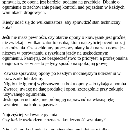
sprawiają, że opona jest bardziej podatna na przebicia. Dbanie o
ogumienie to zachowanie pełnej kontroli nad pojazdem w każdych
warunkach drogowych.
Kiedy udać się do wulkanizatora, aby sprawdzić stan techniczny
koła?
Jeśli nie masz pewności, czy otarcie opony o krawężnik jest groźne,
nie zwlekaj – wulkanizator to osoba, która najszybciej oceni rodzaj
uszkodzenia. Czasochłonny proces wymiany koła na zapasowe jest
niczym w porównaniu z ryzykiem jazdy na uszkodzonym
ogumieniu. Pamiętaj, że bezpieczeństwo to priorytet, a profesjonalna
diagnoza w serwisie to jedyny sposób na spokojną głowę.
Zawsze sprawdzaj opony po każdym mocniejszym uderzeniu w
krawężnik lub dziurę.
Nigdy nie ignoruj wybrzuszeń na boku opony – to tykająca bomba.
Zwracaj uwagę na datę produkcji opon, szczególnie przy zakupie
używanego ogumienia.
Jeśli opona uchodzi, nie próbuj jej naprawiać na własną rękę –
wymień ją na koło zapasowe.
Najczęściej zadawane pytania
Czy każde uszkodzenie oznacza konieczność wymiany?
Nie, jeśli uszkodzenie jest powierzchowne i dotyczy tylko