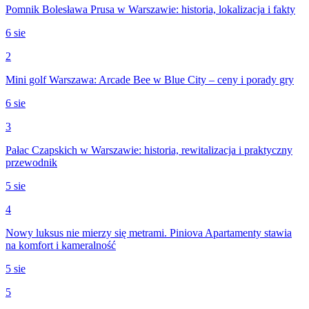
Pomnik Bolesława Prusa w Warszawie: historia, lokalizacja i fakty
6 sie
2
Mini golf Warszawa: Arcade Bee w Blue City – ceny i porady gry
6 sie
3
Pałac Czapskich w Warszawie: historia, rewitalizacja i praktyczny
przewodnik
5 sie
4
Nowy luksus nie mierzy się metrami. Piniova Apartamenty stawia
na komfort i kameralność
5 sie
5