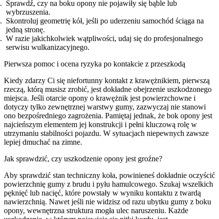
Sprawdź, czy na boku opony nie pojawiły się bąble lub
wybrzuszenia.
Skontroluj geometrię kół, jeśli po uderzeniu samochód ściąga na
jedną stronę.
W razie jakichkolwiek wątpliwości, udaj się do profesjonalnego
serwisu wulkanizacyjnego.
Pierwsza pomoc i ocena ryzyka po kontakcie z przeszkodą
Kiedy zdarzy Ci się niefortunny kontakt z krawężnikiem, pierwszą
rzeczą, którą musisz zrobić, jest dokładne obejrzenie uszkodzonego
miejsca. Jeśli otarcie opony o krawężnik jest powierzchowne i
dotyczy tylko zewnętrznej warstwy gumy, zazwyczaj nie stanowi
ono bezpośredniego zagrożenia. Pamiętaj jednak, że bok opony jest
najcieńszym elementem jej konstrukcji i pełni kluczową rolę w
utrzymaniu stabilności pojazdu. W sytuacjach niepewnych zawsze
lepiej dmuchać na zimne.
Jak sprawdzić, czy uszkodzenie opony jest groźne?
Aby sprawdzić stan techniczny koła, powinieneś dokładnie oczyścić
powierzchnię gumy z brudu i pyłu hamulcowego. Szukaj wszelkich
pęknięć lub nacięć, które powstały w wyniku kontaktu z twardą
nawierzchnią. Nawet jeśli nie widzisz od razu ubytku gumy z boku
opony, wewnętrzna struktura mogła ulec naruszeniu. Każde