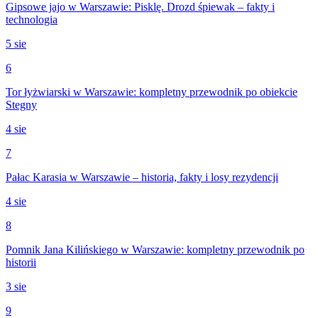
Gipsowe jajo w Warszawie: Pisklę. Drozd śpiewak – fakty i
technologia
5 sie
6
Tor łyżwiarski w Warszawie: kompletny przewodnik po obiekcie
Stegny
4 sie
7
Pałac Karasia w Warszawie – historia, fakty i losy rezydencji
4 sie
8
Pomnik Jana Kilińskiego w Warszawie: kompletny przewodnik po
historii
3 sie
9