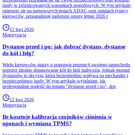
jazdy w zróżnicowanych warunkach pogodowych. W tym artykule,
opierając się na najnowszych testach ADAC oraz opiniach tysięcy
kierowców, przeanalizuję najlepsze opony letnie 2026 r
12 kwi 2026
Motoryzacja
Dystanse przed i po: jak dobrać dystans, dystanse
do kół i felg?
Wielu kierowców marzy o poprawie prezencji swojego samochodu
poprzez idealne dopasowanie kół do linii nadwozia, jednak montaż
dystansów to decyzja, która bezpośrednio wpływa na mechanikę i
bezpieczeństwo jazdy. W tym artykule wyjaśniam, jak
profesjonalnie podejść do tematu "dystanse przed i po", dos
12 kwi 2026
Motoryzacja
Ile kosztuje kalibracja czujników ciśnienia w
oponach i wymiana TPMS?