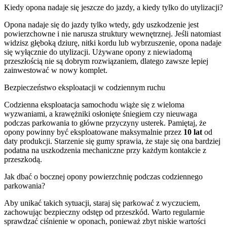
Kiedy opona nadaje się jeszcze do jazdy, a kiedy tylko do utylizacji?
Opona nadaje się do jazdy tylko wtedy, gdy uszkodzenie jest
powierzchowne i nie narusza struktury wewnętrznej. Jeśli natomiast
widzisz głęboką dziurę, nitki kordu lub wybrzuszenie, opona nadaje
się wyłącznie do utylizacji. Używane opony z niewiadomą
przeszłością nie są dobrym rozwiązaniem, dlatego zawsze lepiej
zainwestować w nowy komplet.
Bezpieczeństwo eksploatacji w codziennym ruchu
Codzienna eksploatacja samochodu wiąże się z wieloma
wyzwaniami, a krawężniki osłonięte śniegiem czy nieuwaga
podczas parkowania to główne przyczyny usterek. Pamiętaj, że
opony powinny być eksploatowane maksymalnie przez
10 lat
od
daty produkcji. Starzenie się gumy sprawia, że staje się ona bardziej
podatna na uszkodzenia mechaniczne przy każdym kontakcie z
przeszkodą.
Jak dbać o bocznej opony powierzchnię podczas codziennego
parkowania?
Aby unikać takich sytuacji, staraj się parkować z wyczuciem,
zachowując bezpieczny odstęp od przeszkód. Warto regularnie
sprawdzać ciśnienie w oponach, ponieważ zbyt niskie wartości