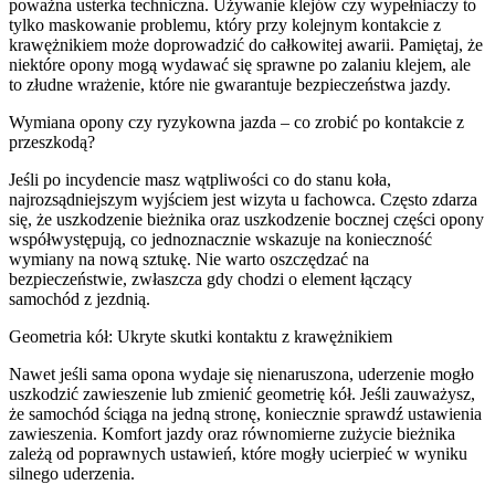
poważna usterka techniczna. Używanie klejów czy wypełniaczy to
tylko maskowanie problemu, który przy kolejnym kontakcie z
krawężnikiem może doprowadzić do całkowitej awarii. Pamiętaj, że
niektóre opony mogą wydawać się sprawne po zalaniu klejem, ale
to złudne wrażenie, które nie gwarantuje bezpieczeństwa jazdy.
Wymiana opony czy ryzykowna jazda – co zrobić po kontakcie z
przeszkodą?
Jeśli po incydencie masz wątpliwości co do stanu koła,
najrozsądniejszym wyjściem jest wizyta u fachowca. Często zdarza
się, że uszkodzenie bieżnika oraz uszkodzenie bocznej części opony
współwystępują, co jednoznacznie wskazuje na konieczność
wymiany na nową sztukę. Nie warto oszczędzać na
bezpieczeństwie, zwłaszcza gdy chodzi o element łączący
samochód z jezdnią.
Geometria kół: Ukryte skutki kontaktu z krawężnikiem
Nawet jeśli sama opona wydaje się nienaruszona, uderzenie mogło
uszkodzić zawieszenie lub zmienić geometrię kół. Jeśli zauważysz,
że samochód ściąga na jedną stronę, koniecznie sprawdź ustawienia
zawieszenia. Komfort jazdy oraz równomierne zużycie bieżnika
zależą od poprawnych ustawień, które mogły ucierpieć w wyniku
silnego uderzenia.