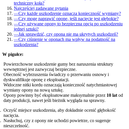
techniczny koła?
Najczęściej zadawane pytania
—
Czy każde uszkodzenie oznacza konieczność wymiany?
—
Czy mogę naprawić oponę, jeśli nacięcie jest głębokie?
—
Czy używane opony to bezpieczna opcja po uszkodzeniu
jednej sztuki?
—
Jak sprawdzić, czy opona nie ma ukrytych uszkodzeń?
—
Czy ciśnienie w oponach ma wpływ na podatność na
uszkodzenia?
W pigułce:
Powierzchowne uszkodzenie gumy bez naruszenia struktury
wewnętrznej jest zazwyczaj bezpieczne.
Obecność wybrzuszenia świadczy o przerwaniu osnowy i
dyskwalifikuje oponę z eksploatacji.
Widoczne nitki kordu oznaczają konieczność natychmiastowej
wymiany opony na nową sztukę.
Opony powinny być eksploatowane maksymalnie przez
10 lat
od
daty produkcji, nawet jeśli bieżnik wygląda na sprawny.
Oczyść miejsce uszkodzenia, aby dokładnie ocenić głębokość
nacięcia.
Nasłuchuj, czy z opony nie uchodzi powietrze, co sugeruje
nieszczelność.