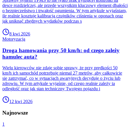
Sprawny system TPMS to nie tylko brak irytującej kontrolki na
desce rozdzielczej, ale przede wszystkim kluczowy element dbałości
o bezpieczeństwo i trwałość ogumienia. W tym artykule wyjaśniam,
ile realnie kosztuje kalibracja czujników ciśnienia w oponach oraz
jak uniknąć zbędnych wydatków podczas s
8 kwi 2026
Motoryzacja
Droga hamowania przy 50 km/h: od czego zależy
hamulec auta?
Wielu kierowców nie zdaje sobie sprawy, że przy prędkości 50
km/h ich samochód potrzebuje niemal 27 metrów, aby całkowicie
się zatrzymać, co w sytuacjach awaryjnych decyduje o życiu lub
zdrowiu. W tym artykule wyjaśnię, od czego realnie zależy ta
odległość oraz jak stan techniczny Twojego pojazdu i
12 kwi 2026
Najnowsze
1