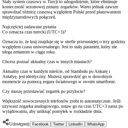
Stały system czasowy w Turcji to udogodnienie, które eliminuje
konieczność sezonowej zmiany zegarków. Warto jednak zawsze
sprawdzać różnicę czasową względem Polski przed planowaniem
międzynarodowych połączeń.
Najczęściej zadawane pytania
Co oznacza czas turecki (UTC+3)?
Oznacza to, że kraj znajduje się w strefie przesuniętej o trzy godziny
względem czasu uniwersalnego. Jest to stały parametr, który nie
ulega zmianom w ciągu roku.
Chcesz poznać aktualny czas w innych miastach?
Aktualny czas w każdym mieście, od Stambułu po Ankarę i
Antalyę, jest identyczny. Możesz sprawdzić go w dowolnym
momencie za pomocą zegara światowego w swoim smartfonie.
Czy muszę przestawiać zegarek po przylocie?
Większość nowoczesnych telefonów zrobi to automatycznie. Jeśli
używasz zegarka analogowego, ustaw go na czas UTC+3 zaraz po
wylądowaniu, aby uniknąć pomyłek w rozkładzie dnia.
Udostępnij:
Facebook
Twitter
LinkedIn
WhatsApp