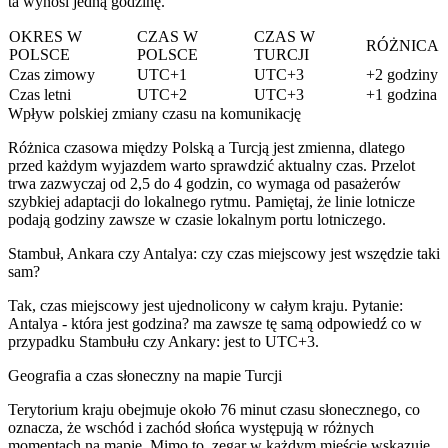
ta wynosi jedną godzinę.
OKRES W
CZAS W
CZAS W
RÓŻNICA
POLSCE
POLSCE
TURCJI
Czas zimowy
UTC+1
UTC+3
+2 godziny
Czas letni
UTC+2
UTC+3
+1 godzina
Wpływ polskiej zmiany czasu na komunikację
Różnica czasowa między Polską a Turcją jest zmienna, dlatego
przed każdym wyjazdem warto sprawdzić aktualny czas. Przelot
trwa zazwyczaj od 2,5 do 4 godzin, co wymaga od pasażerów
szybkiej adaptacji do lokalnego rytmu. Pamiętaj, że linie lotnicze
podają godziny zawsze w czasie lokalnym portu lotniczego.
Stambuł, Ankara czy Antalya: czy czas miejscowy jest wszędzie taki
sam?
Tak, czas miejscowy jest ujednolicony w całym kraju. Pytanie:
Antalya - która jest godzina? ma zawsze tę samą odpowiedź co w
przypadku Stambułu czy Ankary: jest to UTC+3.
Geografia a czas słoneczny na mapie Turcji
Terytorium kraju obejmuje około 76 minut czasu słonecznego, co
oznacza, że wschód i zachód słońca występują w różnych
momentach na mapie. Mimo to, zegar w każdym mieście wskazuje