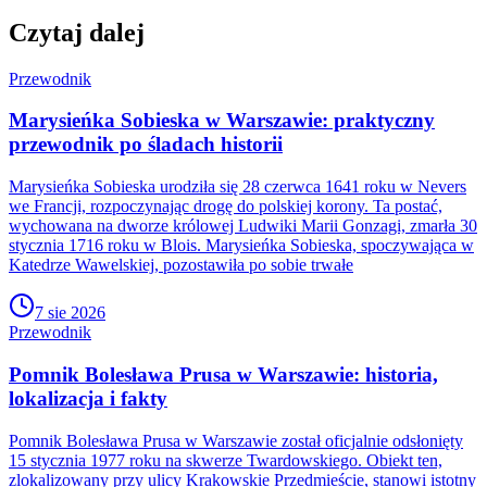
Czytaj dalej
Przewodnik
Marysieńka Sobieska w Warszawie: praktyczny
przewodnik po śladach historii
Marysieńka Sobieska urodziła się 28 czerwca 1641 roku w Nevers
we Francji, rozpoczynając drogę do polskiej korony. Ta postać,
wychowana na dworze królowej Ludwiki Marii Gonzagi, zmarła 30
stycznia 1716 roku w Blois. Marysieńka Sobieska, spoczywająca w
Katedrze Wawelskiej, pozostawiła po sobie trwałe
7 sie 2026
Przewodnik
Pomnik Bolesława Prusa w Warszawie: historia,
lokalizacja i fakty
Pomnik Bolesława Prusa w Warszawie został oficjalnie odsłonięty
15 stycznia 1977 roku na skwerze Twardowskiego. Obiekt ten,
zlokalizowany przy ulicy Krakowskie Przedmieście, stanowi istotny