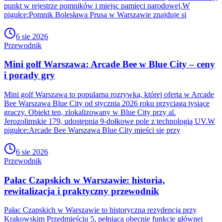
punkt w rejestrze pomników i miejsc pamięci narodowej.W
pigułce:Pomnik Bolesława Prusa w Warszawie znajduje si
6 sie 2026
Przewodnik
Mini golf Warszawa: Arcade Bee w Blue City – ceny
i porady gry
Mini golf Warszawa to popularna rozrywka, której oferta w Arcade
Bee Warszawa Blue City od stycznia 2026 roku przyciąga tysiące
graczy. Obiekt ten, zlokalizowany w Blue City przy al.
Jerozolimskie 179, udostępnia 9-dołkowe pole z technologią UV.W
pigułce:Arcade Bee Warszawa Blue City mieści się przy
6 sie 2026
Przewodnik
Pałac Czapskich w Warszawie: historia,
rewitalizacja i praktyczny przewodnik
Pałac Czapskich w Warszawie to historyczna rezydencja przy
Krakowskim Przedmieściu 5, pełniąca obecnie funkcję głównej