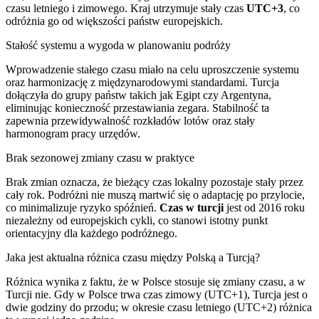
czasu letniego i zimowego. Kraj utrzymuje stały czas
UTC+3
, co
odróżnia go od większości państw europejskich.
Stałość systemu a wygoda w planowaniu podróży
Wprowadzenie stałego czasu miało na celu uproszczenie systemu
oraz harmonizację z międzynarodowymi standardami. Turcja
dołączyła do grupy państw takich jak Egipt czy Argentyna,
eliminując konieczność przestawiania zegara. Stabilność ta
zapewnia przewidywalność rozkładów lotów oraz stały
harmonogram pracy urzędów.
Brak sezonowej zmiany czasu w praktyce
Brak zmian oznacza, że bieżący czas lokalny pozostaje stały przez
cały rok. Podróżni nie muszą martwić się o adaptację po przylocie,
co minimalizuje ryzyko spóźnień.
Czas w turcji
jest od 2016 roku
niezależny od europejskich cykli, co stanowi istotny punkt
orientacyjny dla każdego podróżnego.
Jaka jest aktualna różnica czasu między Polską a Turcją?
Różnica wynika z faktu, że w Polsce stosuje się zmiany czasu, a w
Turcji nie. Gdy w Polsce trwa czas zimowy (UTC+1), Turcja jest o
dwie godziny do przodu; w okresie czasu letniego (UTC+2) różnica