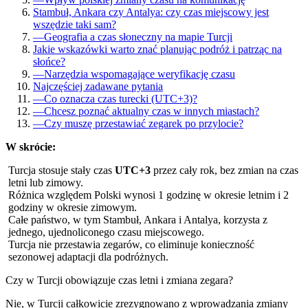
Stambuł, Ankara czy Antalya: czy czas miejscowy jest
wszędzie taki sam?
—
Geografia a czas słoneczny na mapie Turcji
Jakie wskazówki warto znać planując podróż i patrząc na
słońce?
—
Narzędzia wspomagające weryfikację czasu
Najczęściej zadawane pytania
—
Co oznacza czas turecki (UTC+3)?
—
Chcesz poznać aktualny czas w innych miastach?
—
Czy muszę przestawiać zegarek po przylocie?
W skrócie:
Turcja stosuje stały czas
UTC+3
przez cały rok, bez zmian na czas
letni lub zimowy.
Różnica względem Polski wynosi 1 godzinę w okresie letnim i 2
godziny w okresie zimowym.
Całe państwo, w tym Stambuł, Ankara i Antalya, korzysta z
jednego, ujednoliconego czasu miejscowego.
Turcja nie przestawia zegarów, co eliminuje konieczność
sezonowej adaptacji dla podróżnych.
Czy w Turcji obowiązuje czas letni i zmiana zegara?
Nie, w Turcji całkowicie zrezygnowano z wprowadzania zmiany