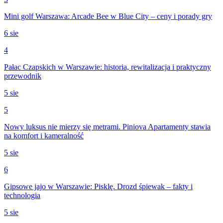
Mini golf Warszawa: Arcade Bee w Blue City – ceny i porady gry
6 sie
4
Pałac Czapskich w Warszawie: historia, rewitalizacja i praktyczny
przewodnik
5 sie
5
Nowy luksus nie mierzy się metrami. Piniova Apartamenty stawia
na komfort i kameralność
5 sie
6
Gipsowe jajo w Warszawie: Pisklę. Drozd śpiewak – fakty i
technologia
5 sie