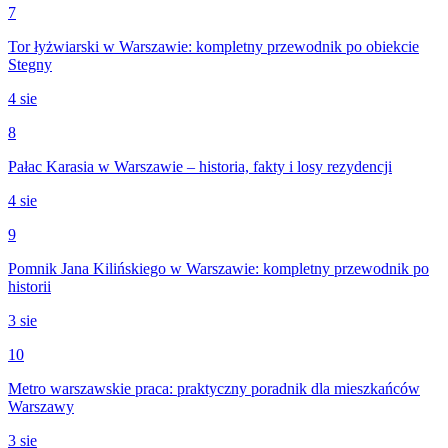
7
Tor łyżwiarski w Warszawie: kompletny przewodnik po obiekcie
Stegny
4 sie
8
Pałac Karasia w Warszawie – historia, fakty i losy rezydencji
4 sie
9
Pomnik Jana Kilińskiego w Warszawie: kompletny przewodnik po
historii
3 sie
10
Metro warszawskie praca: praktyczny poradnik dla mieszkańców
Warszawy
3 sie