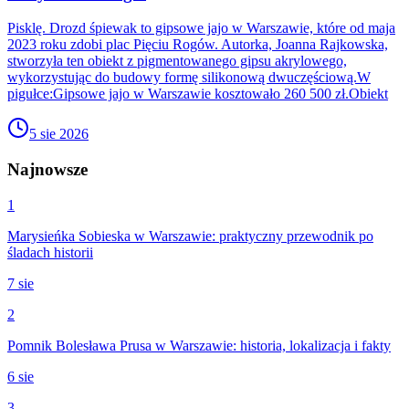
Pisklę. Drozd śpiewak to gipsowe jajo w Warszawie, które od maja
2023 roku zdobi plac Pięciu Rogów. Autorka, Joanna Rajkowska,
stworzyła ten obiekt z pigmentowanego gipsu akrylowego,
wykorzystując do budowy formę silikonową dwuczęściową.W
pigułce:Gipsowe jajo w Warszawie kosztowało 260 500 zł.Obiekt
5 sie 2026
Najnowsze
1
Marysieńka Sobieska w Warszawie: praktyczny przewodnik po
śladach historii
7 sie
2
Pomnik Bolesława Prusa w Warszawie: historia, lokalizacja i fakty
6 sie
3