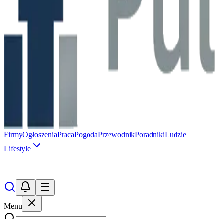
Firmy
Ogłoszenia
Praca
Pogoda
Przewodnik
Poradniki
Ludzie
Lifestyle
Menu