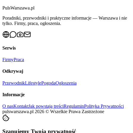
PulsWarszawa.pl
Poradniki, przewodniki i praktyczne informacje — Warszawa i nie
tylko. Firmy, praca, ogłoszenia.
Serwis
Firmy
Praca
Odkrywaj
Przewodnik
Lifestyle
Pogoda
Ogłoszenia
Informacje
O nas
Kontakt
Jak powstają treści
Regulamin
Polityka Prywatności
pulswarszawa.pl
2026
©
Wszelkie Prawa Zastrzeżone
Szanujemy Twoją prywatność