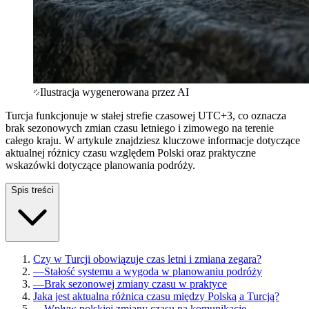
Ilustracja wygenerowana przez AI
Turcja funkcjonuje w stałej strefie czasowej UTC+3, co oznacza
brak sezonowych zmian czasu letniego i zimowego na terenie
całego kraju. W artykule znajdziesz kluczowe informacje dotyczące
aktualnej różnicy czasu względem Polski oraz praktyczne
wskazówki dotyczące planowania podróży.
Spis treści
Czy w Turcji obowiązuje czas letni i zmiana zegara?
—
Stałość systemu a wygoda w planowaniu podróży
—
Brak sezonowej zmiany czasu w praktyce
Jaka jest aktualna różnica czasu między Polską a Turcją?
—
Wpływ polskiej zmiany czasu na komunikację