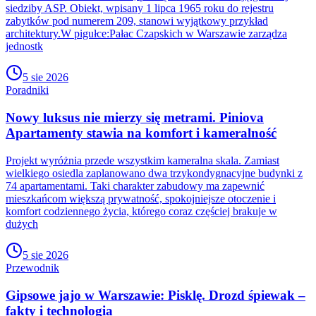
siedziby ASP. Obiekt, wpisany 1 lipca 1965 roku do rejestru
zabytków pod numerem 209, stanowi wyjątkowy przykład
architektury.W pigułce:Pałac Czapskich w Warszawie zarządza
jednostk
5 sie 2026
Poradniki
Nowy luksus nie mierzy się metrami. Piniova
Apartamenty stawia na komfort i kameralność
Projekt wyróżnia przede wszystkim kameralna skala. Zamiast
wielkiego osiedla zaplanowano dwa trzykondygnacyjne budynki z
74 apartamentami. Taki charakter zabudowy ma zapewnić
mieszkańcom większą prywatność, spokojniejsze otoczenie i
komfort codziennego życia, którego coraz częściej brakuje w
dużych
5 sie 2026
Przewodnik
Gipsowe jajo w Warszawie: Pisklę. Drozd śpiewak –
fakty i technologia