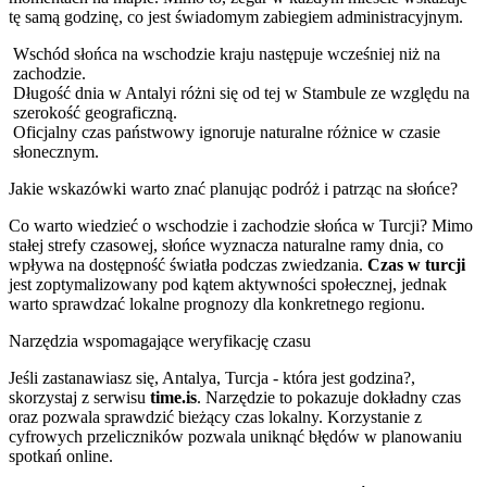
tę samą godzinę, co jest świadomym zabiegiem administracyjnym.
Wschód słońca na wschodzie kraju następuje wcześniej niż na
zachodzie.
Długość dnia w Antalyi różni się od tej w Stambule ze względu na
szerokość geograficzną.
Oficjalny czas państwowy ignoruje naturalne różnice w czasie
słonecznym.
Jakie wskazówki warto znać planując podróż i patrząc na słońce?
Co warto wiedzieć o wschodzie i zachodzie słońca w Turcji? Mimo
stałej strefy czasowej, słońce wyznacza naturalne ramy dnia, co
wpływa na dostępność światła podczas zwiedzania.
Czas w turcji
jest zoptymalizowany pod kątem aktywności społecznej, jednak
warto sprawdzać lokalne prognozy dla konkretnego regionu.
Narzędzia wspomagające weryfikację czasu
Jeśli zastanawiasz się, Antalya, Turcja - która jest godzina?,
skorzystaj z serwisu
time.is
. Narzędzie to pokazuje dokładny czas
oraz pozwala sprawdzić bieżący czas lokalny. Korzystanie z
cyfrowych przeliczników pozwala uniknąć błędów w planowaniu
spotkań online.