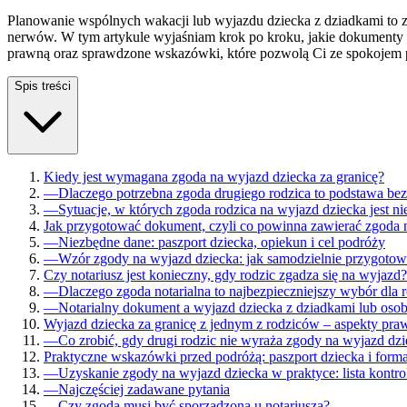
Planowanie wspólnych wakacji lub wyjazdu dziecka z dziadkami to zaw
nerwów. W tym artykule wyjaśniam krok po kroku, jakie dokumenty s
prawną oraz sprawdzone wskazówki, które pozwolą Ci ze spokojem p
Spis treści
Kiedy jest wymagana zgoda na wyjazd dziecka za granicę?
—
Dlaczego potrzebna zgoda drugiego rodzica to podstawa be
—
Sytuacje, w których zgoda rodzica na wyjazd dziecka jest n
Jak przygotować dokument, czyli co powinna zawierać zgoda 
—
Niezbędne dane: paszport dziecka, opiekun i cel podróży
—
Wzór zgody na wyjazd dziecka: jak samodzielnie przygoto
Czy notariusz jest konieczny, gdy rodzic zgadza się na wyjazd?
—
Dlaczego zgoda notarialna to najbezpieczniejszy wybór dla 
—
Notarialny dokument a wyjazd dziecka z dziadkami lub osob
Wyjazd dziecka za granicę z jednym z rodziców – aspekty pra
—
Co zrobić, gdy drugi rodzic nie wyraża zgody na wyjazd dz
Praktyczne wskazówki przed podróżą: paszport dziecka i forma
—
Uzyskanie zgody na wyjazd dziecka w praktyce: lista kontro
—
Najczęściej zadawane pytania
—
Czy zgoda musi być sporządzona u notariusza?