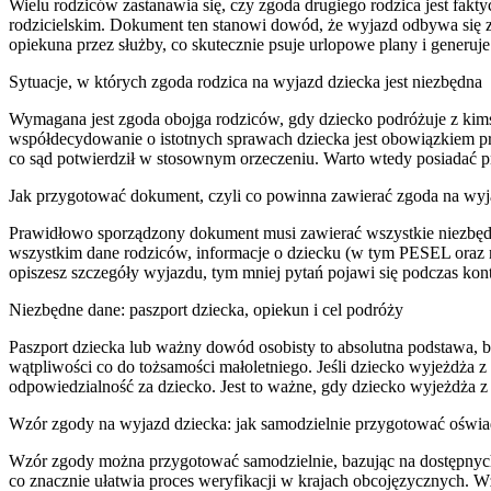
Wielu rodziców zastanawia się, czy zgoda drugiego rodzica jest fak
rodzicielskim. Dokument ten stanowi dowód, że wyjazd odbywa się z
opiekuna przez służby, co skutecznie psuje urlopowe plany i generuje 
Sytuacje, w których zgoda rodzica na wyjazd dziecka jest niezbędna
Wymagana jest zgoda obojga rodziców, gdy dziecko podróżuje z kim
współdecydowanie o istotnych sprawach dziecka jest obowiązkiem pra
co sąd potwierdził w stosownym orzeczeniu. Warto wtedy posiadać p
Jak przygotować dokument, czyli co powinna zawierać zgoda na wyj
Prawidłowo sporządzony dokument musi zawierać wszystkie niezbędn
wszystkim dane rodziców, informacje o dziecku (w tym PESEL oraz n
opiszesz szczegóły wyjazdu, tym mniej pytań pojawi się podczas kont
Niezbędne dane: paszport dziecka, opiekun i cel podróży
Paszport dziecka lub ważny dowód osobisty to absolutna podstawa, 
wątpliwości co do tożsamości małoletniego. Jeśli dziecko wyjeżdża
odpowiedzialność za dziecko. Jest to ważne, gdy dziecko wyjeżdża 
Wzór zgody na wyjazd dziecka: jak samodzielnie przygotować oświ
Wzór zgody można przygotować samodzielnie, bazując na dostępnych
co znacznie ułatwia proces weryfikacji w krajach obcojęzycznych. W