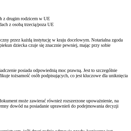
ch z drugim rodzicem w UE
dach z osobą trzecią/poza UE
yczny przez każdą instytucję w kraju docelowym. Notarialna zgoda
iekun dziecka czuje się znacznie pewniej, mając przy sobie
iadczenie posiada odpowiednią moc prawną. Jest to szczególnie
fikuje tożsamość osób podpisujących, co jest kluczowe dla uniknięcia
i dokument może zawierać również rozszerzone upoważnienie, na
isemny dowód na posiadanie uprawnień do podejmowania decyzji