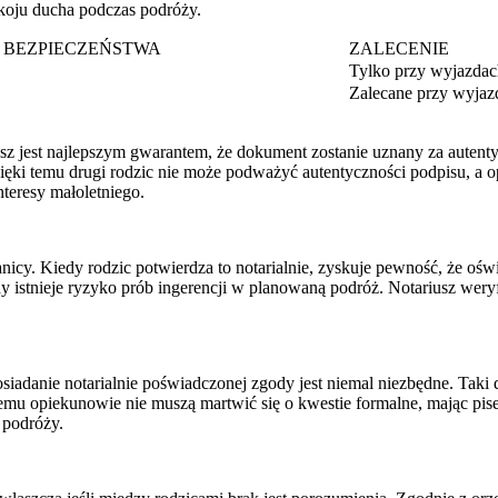
koju ducha podczas podróży.
 BEZPIECZEŃSTWA
ZALECENIE
Tylko przy wyjazda
Zalecane przy wyjaz
sz jest najlepszym gwarantem, że dokument zostanie uznany za autent
ięki temu drugi rodzic nie może podważyć autentyczności podpisu, a op
teresy małoletniego.
icy. Kiedy rodzic potwierdza to notarialnie, zyskuje pewność, że ośw
dy istnieje ryzyko prób ingerencji w planowaną podróż. Notariusz wery
osiadanie notarialnie poświadczonej zgody jest niemal niezbędne. Tak
 temu opiekunowie nie muszą martwić się o kwestie formalne, mając p
 podróży.