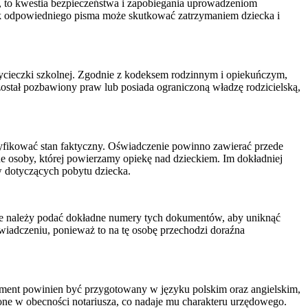
k, to kwestia bezpieczeństwa i zapobiegania uprowadzeniom
rak odpowiedniego pisma może skutkować zatrzymaniem dziecka i
ycieczki szkolnej. Zgodnie z kodeksem rodzinnym i opiekuńczym,
ostał pozbawiony praw lub posiada ograniczoną władzę rodzicielską,
yfikować stan faktyczny. Oświadczenie powinno zawierać przede
e osoby, której powierzamy opiekę nad dzieckiem. Im dokładniej
ów dotyczących pobytu dziecka.
cie należy podać dokładne numery tych dokumentów, aby uniknąć
iadczeniu, ponieważ to na tę osobę przechodzi doraźna
ment powinien być przygotowany w języku polskim oraz angielskim,
żone w obecności notariusza, co nadaje mu charakteru urzędowego.