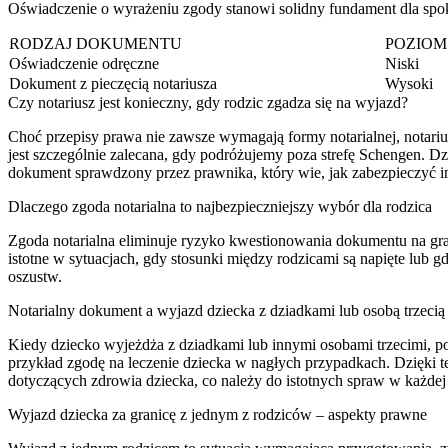
Oświadczenie o wyrażeniu zgody stanowi solidny fundament dla spo
RODZAJ DOKUMENTU
POZIOM
Oświadczenie odręczne
Niski
Dokument z pieczęcią notariusza
Wysoki
Czy notariusz jest konieczny, gdy rodzic zgadza się na wyjazd?
Choć przepisy prawa nie zawsze wymagają formy notarialnej, notariu
jest szczególnie zalecana, gdy podróżujemy poza strefę Schengen. Dz
dokument sprawdzony przez prawnika, który wie, jak zabezpieczyć in
Dlaczego zgoda notarialna to najbezpieczniejszy wybór dla rodzica
Zgoda notarialna eliminuje ryzyko kwestionowania dokumentu na gran
istotne w sytuacjach, gdy stosunki między rodzicami są napięte lub g
oszustw.
Notarialny dokument a wyjazd dziecka z dziadkami lub osobą trzecią
Kiedy dziecko wyjeżdża z dziadkami lub innymi osobami trzecimi, p
przykład zgodę na leczenie dziecka w nagłych przypadkach. Dzięki
dotyczących zdrowia dziecka, co należy do istotnych spraw w każdej
Wyjazd dziecka za granicę z jednym z rodziców – aspekty prawne