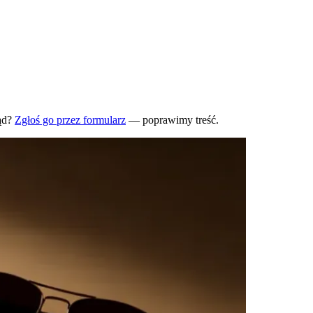
ąd?
Zgłoś go przez formularz
— poprawimy treść.