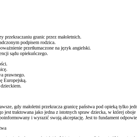
 przekraczaniu granic przez małoletnich.
wiadczonym podpisem rodzica.
oważnienie przetłumaczone na język angielski.
encji sądu opiekuńczego.
ści.
icę.
twa prawnego.
ę Europejską.
 dzieckiem.
ze, gdy małoletni przekracza granicę państwa pod opieką tylko jedne
o jest traktowana jako jedna z istotnych spraw dziecka, w której obo
ć poinformowany i wyrazić swoją akceptację. Jest to fundament odpowi
stwa