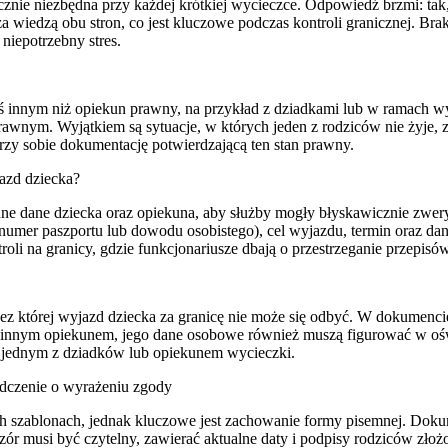
tycznie niezbędna przy każdej krótkiej wycieczce. Odpowiedź brzmi: ta
a wiedzą obu stron, co jest kluczowe podczas kontroli granicznej. B
niepotrzebny stres.
ś innym niż opiekun prawny, na przykład z dziadkami lub w ramach w
wnym. Wyjątkiem są sytuacje, w których jeden z rodziców nie żyje, z
rzy sobie dokumentację potwierdzającą ten stan prawny.
azd dziecka?
e dane dziecka oraz opiekuna, aby służby mogły błyskawicznie zwer
umer paszportu lub dowodu osobistego), cel wyjazdu, termin oraz dan
roli na granicy, gdzie funkcjonariusze dbają o przestrzeganie przepis
bez której wyjazd dziecka za granicę nie może się odbyć. W dokumen
 z innym opiekunem, jego dane osobowe również muszą figurować w ośw
z jednym z dziadków lub opiekunem wycieczki.
adczenie o wyrażeniu zgody
 szablonach, jednak kluczowe jest zachowanie formy pisemnej. Doku
zór musi być czytelny, zawierać aktualne daty i podpisy rodziców zło