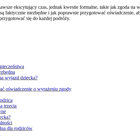
sze ekscytujący czas, jednak kwestie formalne, takie jak zgoda na wy
ą faktycznie niezbędne i jak poprawnie przygotować oświadczenie, ab
rzygotować się do każdej podróży.
zpieczeństwa
iezbędna
na wyjazd dziecka?
wać oświadczenie o wyrażeniu zgody
rodzica
ą trzecią
wne
iecka?
lności
lna dla rodziców