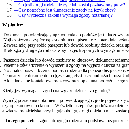
—
Co jeśli drugi rodzic nie żyje lub został pozbawiony praw?
—
Czy potrzebne jest tłumaczenie zgody na język obcy?
—
Czy wycieczka szkolna wymaga zgody notarialnej?
W pigułce:
Dokument potwierdzający uprawnienia do podróży jest kluczowy przy
Najbezpieczniejszą formą jest dokument pisemny z notarialnie poś
Zawsze miej przy sobie paszport lub dowód osobisty dziecka oraz up
Brak zgody drugiego rodzica w sytuacjach spornych wymaga interw
Paszport dziecka lub dowód osobisty to kluczowy dokument tożsamo
Pisemne oświadczenie o wyrażeniu zgody na wyjazd dziecka za gran
Notarialne poświadczenie podpisu rodzica dla pełnego bezpieczeńs
Tłumaczenie dokumentu na język angielski przy podróżach poza Uni
Aktualne dane kontaktowe rodziców oraz opiekuna podróżującego z
Kiedy jest wymagana zgoda na wyjazd dziecka za granicę?
Wymóg posiadania dokumentu potwierdzającego zgodę pojawia się zaws
czy opiekunowie na kolonii. W świetle przepisów, podróż małoletnieg
a władza rodzicielska przysługuje obojgu, drugi opiekun musi zosta
Dlaczego potrzebna zgoda drugiego rodzica to podstawa bezpieczeń