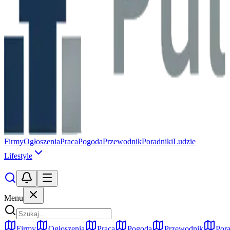
Firmy
Ogłoszenia
Praca
Pogoda
Przewodnik
Poradniki
Ludzie
Lifestyle
Menu
Firmy
Ogłoszenia
Praca
Pogoda
Przewodnik
Pora