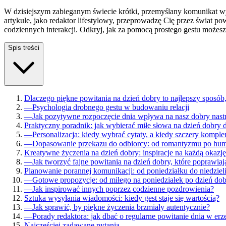
W dzisiejszym zabieganym świecie krótki, przemyślany komunikat wy
artykule, jako redaktor lifestylowy, przeprowadzę Cię przez świat p
codziennych interakcji. Odkryj, jak za pomocą prostego gestu możesz
Spis treści
Dlaczego piękne powitania na dzień dobry to najlepszy sposób
—
Psychologia drobnego gestu w budowaniu relacji
—
Jak pozytywne rozpoczęcie dnia wpływa na nasz dobry nast
Praktyczny poradnik: jak wybierać miłe słowa na dzień dobry d
—
Personalizacja: kiedy wybrać cytaty, a kiedy szczery kompl
—
Dopasowanie przekazu do odbiorcy: od romantyzmu po hu
Kreatywne życzenia na dzień dobry: inspiracje na każdą okazję
—
Jak tworzyć fajne powitania na dzień dobry, które poprawiają
Planowanie porannej komunikacji: od poniedziałku do niedziel
—
Gotowe propozycje: od miłego na poniedziałek po dzień dob
—
Jak inspirować innych poprzez codzienne pozdrowienia?
Sztuka wysyłania wiadomości: kiedy gest staje się wartością?
—
Jak sprawić, by piękne życzenia brzmiały autentycznie?
—
Porady redaktora: jak dbać o regularne powitanie dnia w erz
Najczęściej zadawane pytania