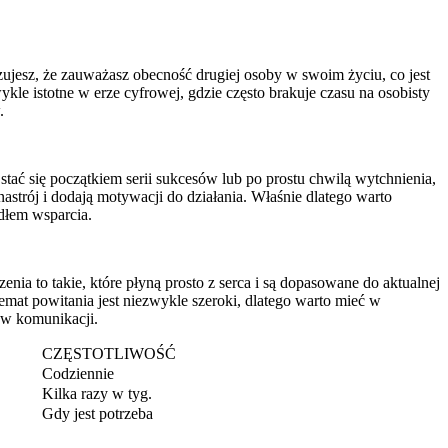
zujesz, że zauważasz obecność drugiej osoby w swoim życiu, co jest
wykle istotne w erze cyfrowej, gdzie często brakuje czasu na osobisty
.
ać się początkiem serii sukcesów lub po prostu chwilą wytchnienia,
strój i dodają motywacji do działania. Właśnie dlatego warto
dłem wsparcia.
nia to takie, które płyną prosto z serca i są dopasowane do aktualnej
Temat powitania jest niezwykle szeroki, dlatego warto mieć w
 w komunikacji.
CZĘSTOTLIWOŚĆ
Codziennie
Kilka razy w tyg.
Gdy jest potrzeba