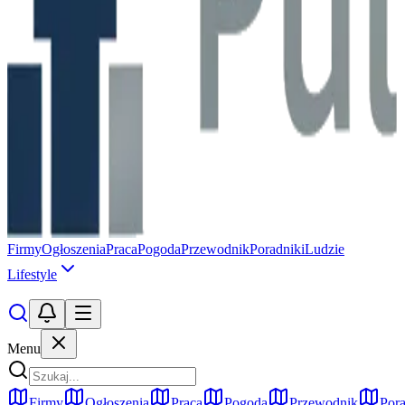
Firmy
Ogłoszenia
Praca
Pogoda
Przewodnik
Poradniki
Ludzie
Lifestyle
Menu
Firmy
Ogłoszenia
Praca
Pogoda
Przewodnik
Pora