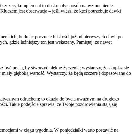
olei szczery komplement to doskonały sposób na wzmocnienie
 Kluczem jest obserwacja – jeśli wiesz, że ktoś potrzebuje dawki
erskich, budując poczucie bliskości już od pierwszych chwil po
ch, gdzie luźniejszy ton jest wskazany. Pamiętaj, że nawet
 być poetą, by stworzyć piękne życzenia; wystarczy, że skupisz się
y miały głęboką wartość. Wystarczy, że będą szczere i dopasowane do
omatycznym odruchem; to okazja do bycia uważnym na drugiego
i. Takie podejście sprawia, że Twoje pozdrowienia stają się
 emocjami w ciągu tygodnia. W poniedziałki warto postawić na