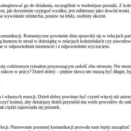
zainspirować go do działania, szczególnie w trudniejsze poranki. Z k
est, jak docenienie czyjegoś wysiłku, jest odbierany jako dowód troski.
na wywołanie uśmiechu, postaw na lekki, osobisty akcent.
unikacji. Romantyczne powitanie dnia sprawdzi się w relacjach partn
ką humoru to strzał w dziesiątkę w relacjach koleżeńskich czy zawodowy
łane w odpowiednim momencie i z odpowiednim wyczuciem.
się codziennym rytuałem przynoszącym radość obu stronom. Nie musisz
 sukces w pracy? Dzień dobry – piękne słowa nie muszą być długie, b
?
ia i własnych emocji. Dzień dobry powinno być czymś więcej niż aut
yć komuś, aby dzisiejszy dzień przyniósł mu wiele powodów do radośc
jak ciężki zapowiada się poranek.
lacji. Planowanie porannej komunikacji pozwala nam lepiej zarządzać