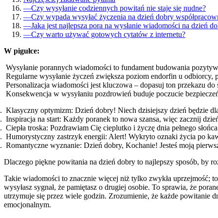
—
Czy wysyłanie codziennych powitań nie staje się nudne?
—
Czy wypada wysyłać życzenia na dzień dobry współpraco
—
Jaka jest najlepsza pora na wysłanie wiadomości na dzień d
—
Czy warto używać gotowych cytatów z internetu?
W pigułce:
Wysyłanie porannych wiadomości to fundament budowania pozytywnyc
Regularne wysyłanie życzeń zwiększa poziom endorfin u odbiorcy, po
Personalizacja wiadomości jest kluczowa – dopasuj ton przekazu do s
Konsekwencja w wysyłaniu pozdrowień buduje poczucie bezpieczeństw
Klasyczny optymizm: Dzień dobry! Niech dzisiejszy dzień będzie dla
Inspiracja na start: Każdy poranek to nowa szansa, więc zacznij dzi
Ciepła troska: Pozdrawiam Cię cieplutko i życzę dnia pełnego słońca
Humorystyczny zastrzyk energii: Alert! Wykryto oznaki życia po kaw
Romantyczne wyznanie: Dzień dobry, Kochanie! Jesteś moją pierws
Dlaczego piękne powitania na dzień dobry to najlepszy sposób, by r
Takie wiadomości to znacznie więcej niż tylko zwykła uprzejmość; 
wysyłasz sygnał, że pamiętasz o drugiej osobie. To sprawia, że porane
utrzymuje się przez wiele godzin. Zrozumienie, że każde powitanie 
emocjonalnym.