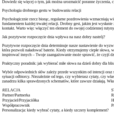
Dowiedz się więcej o tym, jak można urozmaicić poranne życzenia, c
Psychologia drobnego gestu w budowaniu relacji
Psychologicznie rzecz biorąc, regularne pozdrowienia wzmacniają wi
fundamentem każdej trwałej relacji. Drobny gest, jakim jest wysłanie 
kontakt. Warto więc włączyć ten element do swojej codziennej rutyn
Jak pozytywne rozpoczęcie dnia wpływa na nasz dobry nastrój?
Pozytywne rozpoczęcie dnia determinuje nasze nastawienie do wyzwań
która pozwoli naładować baterie. Kiedy otrzymujemy ciepłe słowa, w 
inspirować innych – Twoje zaangażowanie może sprawić, że czyjś dzi
Praktyczny poradnik: jak wybierać miłe słowa na dzień dobry dla bli
Wybór odpowiednich słów zależy przede wszystkim od intencji oraz sto
sytuacji odbiorcy. Niezależnie od tego, czy wybierasz cytaty, czy wł
zanadrzu kilka sprawdzonych schematów, które zawsze działają. Wła
RELACJA
S
Partner/Partnerka
R
Przyjaciel/Przyjaciółka
H
Współpracownik
P
Personalizacja: kiedy wybrać cytaty, a kiedy szczery komplement?