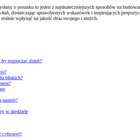
słany o poranku to jeden z najskuteczniejszych sposobów na budowani
owitań, dostarczając sprawdzonych wskazówek i inspirujących propozyc
 realnie wpłynąć na jakość dnia swojego i innych.
, by rozpocząć dzień?
rój?
la bliskich?
ement?
mor
 nastrój?
i
ry w niedzielę
e cyfrowej?