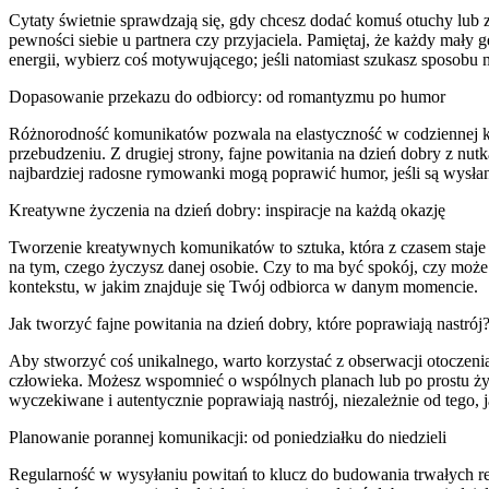
Cytaty świetnie sprawdzają się, gdy chcesz dodać komuś otuchy lub 
pewności siebie u partnera czy przyjaciela. Pamiętaj, że każdy mały g
energii, wybierz coś motywującego; jeśli natomiast szukasz sposobu 
Dopasowanie przekazu do odbiorcy: od romantyzmu po humor
Różnorodność komunikatów pozwala na elastyczność w codziennej kom
przebudzeniu. Z drugiej strony, fajne powitania na dzień dobry z nut
najbardziej radosne rymowanki mogą poprawić humor, jeśli są wys
Kreatywne życzenia na dzień dobry: inspiracje na każdą okazję
Tworzenie kreatywnych komunikatów to sztuka, która z czasem staje 
na tym, czego życzysz danej osobie. Czy to ma być spokój, czy może
kontekstu, w jakim znajduje się Twój odbiorca w danym momencie.
Jak tworzyć fajne powitania na dzień dobry, które poprawiają nastrój
Aby stworzyć coś unikalnego, warto korzystać z obserwacji otoczen
człowieka. Możesz wspomnieć o wspólnych planach lub po prostu życz
wyczekiwane i autentycznie poprawiają nastrój, niezależnie od tego, 
Planowanie porannej komunikacji: od poniedziałku do niedzieli
Regularność w wysyłaniu powitań to klucz do budowania trwałych re