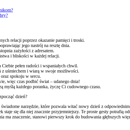
wnikom?
obry?
h relacji poprzez okazanie pamięci i troski.
prawiając jego nastrój na resztę dnia.
topnia zażyłości z adresatem.
a i bliskości w każdej relacji.
 Ciebie pełen radości i wspaniałych chwil.
eń z uśmiechem i wiarą w swoje możliwości.
 oraz spokoju w sercu.
ie, więc czas podbić świat – udanego dnia!
zą myślą każdego poranka, życzę Ci cudownego czasu.
ozpocząć dzień?
to świadome narzędzie, które pozwala witać nowy dzień z odpowiedni
k staje się dla niej znacznie przyjemniejszy. Te proste gesty potrafią
dnia ma znaczenie, stanowi pierwszy krok do budowania głębszych więz