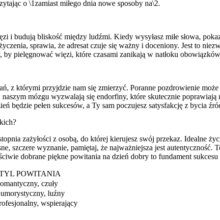
zytając o \1zamiast miłego dnia nowe sposoby na\2.
ęzi i budują bliskość między ludźmi. Kiedy wysyłasz miłe słowa, poka
życzenia, sprawia, że adresat czuje się ważny i doceniony. Jest to niez
y, by pielęgnować więzi, które czasami zanikają w natłoku obowiązków
, z którymi przyjdzie nam się zmierzyć. Poranne pozdrowienie może st
naszym mózgu wyzwalają się endorfiny, które skutecznie poprawiają na
eń będzie pełen sukcesów, a Ty sam poczujesz satysfakcję z bycia źró
skich?
pnia zażyłości z osobą, do której kierujesz swój przekaz. Idealne życze
asne, szczere wyznanie, pamiętaj, że najważniejsza jest autentyczność. 
ściwie dobrane piękne powitania na dzień dobry to fundament sukcesu
TYL POWITANIA
omantyczny, czuły
umorystyczny, luźny
rofesjonalny, wspierający